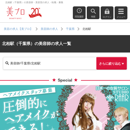
北柏駅（千葉県）の美容師・美容室の求人・転職・募集
閲覧履歴
検索
ログイン
メニュー
北柏駅
美容の求人【美プロ】
美容師の求人
千葉県
北柏駅（千葉県）の美容師の求人一覧
美容師/千葉県/北柏駅
さらに絞り込む▼
Special