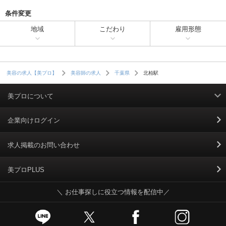
条件変更
地域
こだわり
雇用形態
北柏駅
美容の求人【美プロ】
美容師の求人
千葉県
美プロについて
利用規約
企業向けログイン
掲載規約
求人掲載のお問い合わせ
個人情報保護ポリシー
美プロPLUS
＼ お仕事探しに役立つ情報を配信中／
個人情報のお取り扱いについて
Cookieポリシー