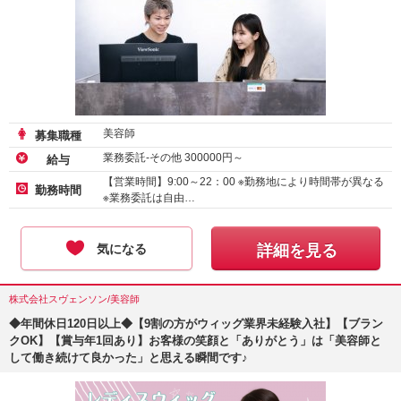
美容師
募集職種
業務委託-その他
300000
円～
給与
【営業時間】9:00～22：00 ※勤務地により時間帯が異なる
勤務時間
※業務委託は自由…
気になる
詳細を見る
株式会社スヴェンソン/美容師
◆年間休日120日以上◆【9割の方がウィッグ業界未経験入社】【ブラン
クOK】【賞与年1回あり】お客様の笑顔と「ありがとう」は「美容師と
して働き続けて良かった」と思える瞬間です♪