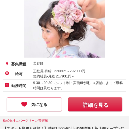
美容師
募集職種
正社員-月給 :
220605
～
292000
円
給与
契約社員-月給
217931
円～
アルバイト・パート-時給
1200
円～
9:30～20:30（シフト制・実働8時間） ※店舗によって勤務
勤務時間
時間は異なります。 …
気になる
詳細を見る
株式会社エバーグリーン/美容師
【スポット勤務も可能！】時給1,500円以上の好待遇！新店舗オープンに