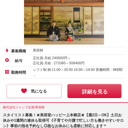
美容師
募集職種
正社員-月給
240600
円～
給与
正社員-月給 :
273360
～
508400
円
シフト制 例 11:00～20:00 10:00～19:00 実働時間：8時間/
勤務時間
…
気になる
詳細を見る
株式会社ジャンプ企画/美容師
スタイリスト募集！★美容室ハッピー上本郷店★【週2日～OK】土日お
休みや1週間の連休も取得可《子育てや介護で忙しい方も働きやすいサロ
ン》事前の指名予約なし◎急なお休みにも柔軟に対応します＊