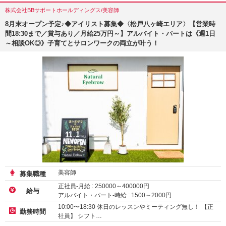
株式会社BBサポートホールディングス/美容師
8月末オープン予定♪◆アイリスト募集◆〈松戸八ヶ崎エリア〉【営業時
間18:30まで／賞与あり／月給25万円～】アルバイト・パートは《週1日
～相談OK◎》子育てとサロンワークの両立が叶う！
美容師
募集職種
正社員-月給 :
250000
～
400000
円
給与
アルバイト・パート-時給 :
1500
～
2000
円
10:00〜18:30 休日のレッスンやミーティング無し！ 【正
勤務時間
社員】 シフト…