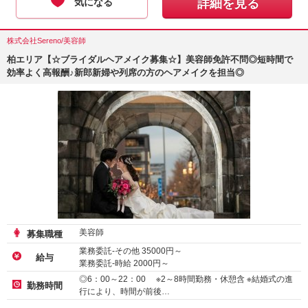
気になる
詳細を見る
株式会社Sereno/美容師
柏エリア【☆ブライダルヘアメイク募集☆】美容師免許不問◎短時間で
効率よく高報酬♪新郎新婦や列席の方のヘアメイクを担当◎
美容師
募集職種
業務委託-その他
35000
円～
給与
業務委託-時給
2000
円～
◎6：00～22：00 ※2～8時間勤務・休憩含 ※結婚式の進
勤務時間
行により、時間が前後…