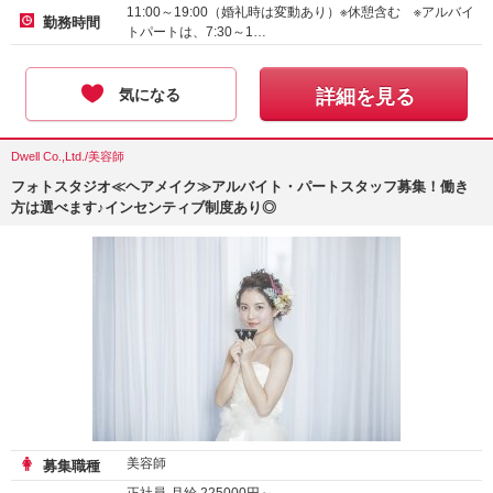
アルバイト・パート-時給
2000
円～
11:00～19:00（婚礼時は変動あり）※休憩含む ※アルバイ
勤務時間
トパートは、7:30～1…
気になる
詳細を見る
Dwell Co.,Ltd./美容師
フォトスタジオ≪ヘアメイク≫アルバイト・パートスタッフ募集！働き
方は選べます♪インセンティブ制度あり◎
美容師
募集職種