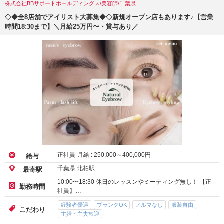
株式会社BBサポートホールディングス/美容師/千葉県
◇◆全8店舗でアイリスト大募集◆◇新規オープン店もあります♪【営業
時間18:30まで】＼月給25万円〜・賞与あり／
正社員-月給 :
250,000
～
400,000
円
給与
千葉県 北柏駅
最寄駅
10:00〜18:30 休日のレッスンやミーティング無し！ 【正
勤務時間
社員】…
経験者優遇
ブランクOK
ノルマなし
服装自由
こだわり
主婦・主夫歓迎