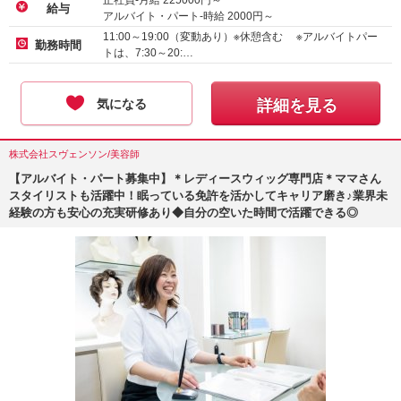
正社員-月給
225000
円～
給与
アルバイト・パート-時給
2000
円～
11:00～19:00（変動あり）※休憩含む ※アルバイトパー
勤務時間
トは、7:30～20:…
気になる
詳細を見る
株式会社スヴェンソン/美容師
【アルバイト・パート募集中】＊レディースウィッグ専門店＊ママさん
スタイリストも活躍中！眠っている免許を活かしてキャリア磨き♪業界未
経験の方も安心の充実研修あり◆自分の空いた時間で活躍できる◎