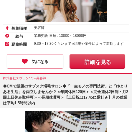
美容師
募集職種
業務委託-日給 :
13000
～
18000
円
給与
9:30～17:30くらいまで ※現場や案件によって変動します
勤務時間
気になる
詳細を見る
株式会社スヴェンソン/美容師
◆CMで話題のサブスク増毛サロン◆「一生モノの専門技術」と「ゆとり
ある生活」を両立しませんか？＜年間休日120日＞＜完全週休2日制・月2
回土日休み取得可＞＜長期休暇可＞【土日祝は17:45に退社★】月の残業
は平均1.5時間以内