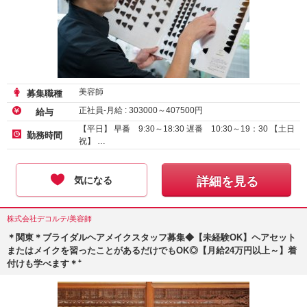
美容師
募集職種
正社員-月給 :
303000
～
407500
円
給与
【平日】 早番 9:30～18:30 遅番 10:30～19：30 【土日
勤務時間
祝】 …
気になる
詳細を見る
株式会社デコルテ/美容師
＊関東＊ブライダルヘアメイクスタッフ募集◆【未経験OK】ヘアセット
またはメイクを習ったことがあるだけでもOK◎【月給24万円以上～】着
付けも学べます＊⁺