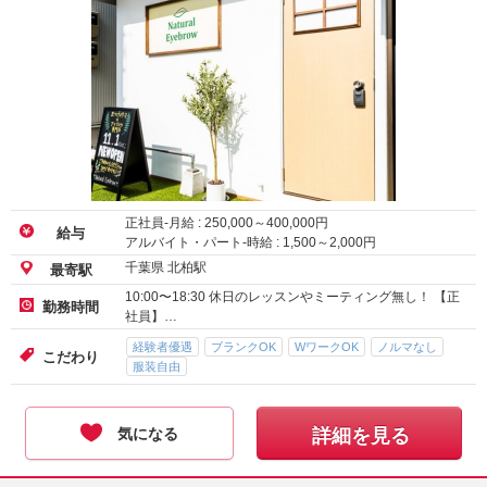
正社員-月給 :
250,000
～
400,000
円
給与
アルバイト・パート-時給 :
1,500
～
2,000
円
千葉県 北柏駅
最寄駅
10:00〜18:30 休日のレッスンやミーティング無し！ 【正
勤務時間
社員】…
経験者優遇
ブランクOK
WワークOK
ノルマなし
こだわり
服装自由
気になる
詳細を見る