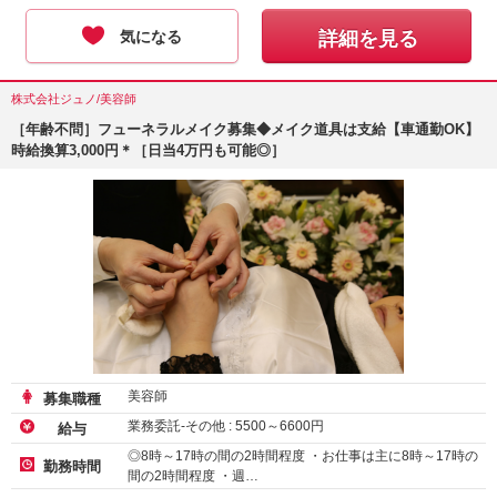
気になる
詳細を見る
株式会社ジュノ/美容師
［年齢不問］フューネラルメイク募集◆メイク道具は支給【車通勤OK】
時給換算3,000円＊［日当4万円も可能◎］
美容師
募集職種
業務委託-その他 :
5500
～
6600
円
給与
◎8時～17時の間の2時間程度 ・お仕事は主に8時～17時の
勤務時間
間の2時間程度 ・週…