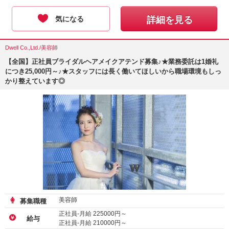
気になる
詳細を見る
Dwell Co.,Ltd./美容師
【全国】正社員ブライダルヘアメイクアテンド募集♪★業務委託は1婚礼
につき25,000円～♪★スタッフには長く働いてほしいから職場環境もしっ
かり整えています◎
美容師
募集職種
正社員-月給
225000
円～
給与
正社員-月給
210000
円～