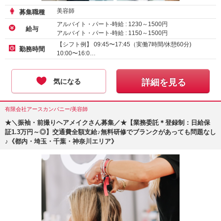
美容師
募集職種
アルバイト・パート-時給 :
1230
～
1500
円
給与
アルバイト・パート-時給 :
1150
～
1500
円
アルバイト・パート-時給 :
1180
～
1500
円
【シフト例】 09:45〜17:45（実働7時間/休憩60分)
勤務時間
10:00〜16:0…
気になる
詳細を見る
有限会社アースカンパニー/美容師
★＼振袖・前撮りヘアメイクさん募集／★【業務委託＊登録制：日給保
証1.3万円～◎】交通費全額支給♪無料研修でブランクがあっても問題なし
♪《都内・埼玉・千葉・神奈川エリア》