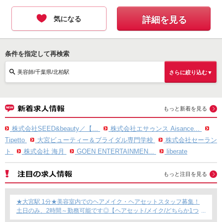
気になる
詳細を見る
条件を指定して再検索
美容師/千葉県/北柏駅
さらに絞り込む▼
もっと新着を見る
株式会社SEED&beauty／【...
株式会社エサゥンス Aisance...
Tipetto
大宮ビューティー＆ブライダル専門学校
株式会社セーラン
ト
株式会社 海月
GOEN ENTERTAINMEN...
liberate
もっと注目を見る
★大宮駅 1分★美容室内でのヘアメイク・ヘアセットスタッフ募集！
土日のみ、2時間～勤務可能です◎【ヘアセット/メイク/どちらか1つ
できればOKです！】フリーランス・Wワーク・時短勤務もOK★