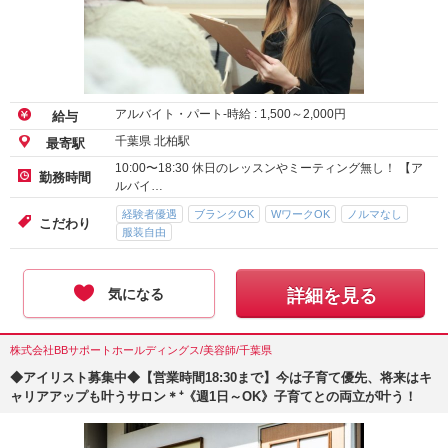
アルバイト・パート-時給 :
1,500
～
2,000
円
給与
千葉県 北柏駅
最寄駅
10:00〜18:30 休日のレッスンやミーティング無し！ 【ア
勤務時間
ルバイ…
経験者優遇
ブランクOK
WワークOK
ノルマなし
こだわり
服装自由
気になる
詳細を見る
株式会社BBサポートホールディングス/美容師/千葉県
◆アイリスト募集中◆【営業時間18:30まで】今は子育て優先、将来はキ
ャリアアップも叶うサロン＊⁺《週1日～OK》子育てとの両立が叶う！