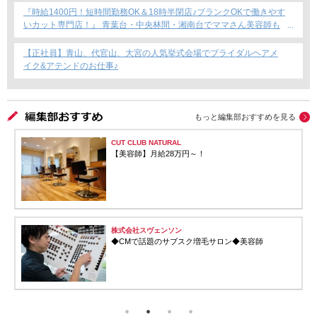
『時給1400円！短時間勤務OK＆18時半閉店♪ブランクOKで働きやす
いカット専門店！』 青葉台・中央林間・湘南台でママさん美容師も
安心のサロン募集！
【正社員】青山、代官山、大宮の人気挙式会場でブライダルヘアメ
イク&アテンドのお仕事♪
もっと編集部おすすめを見る
CUT CLUB NATURAL
【美容師】月給28万円～！
株式会社スヴェンソン
◆CMで話題のサブスク増毛サロン◆美容師