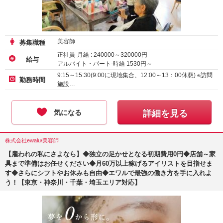
美容師
募集職種
正社員-月給 :
240000
～
320000
円
給与
アルバイト・パート-時給
1530
円～
アルバイト・パート-時給 :
1226
～
1600
円
9:15～15:30(9:00に現地集合、12:00～13：00休憩) ※訪問
勤務時間
施設…
気になる
詳細を見る
株式会社ewalu/美容師
【雇われの私にさよなら】◆独立の足かせとなる初期費用0円◆店舗～家
具まで準備はお任せください◆月60万以上稼げるアイリストを目指せま
す◆さらにシフトやお休みも自由◆エワルで最強の働き方を手に入れよ
う！【東京・神奈川・千葉・埼玉エリア対応】