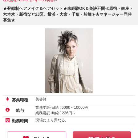
株式会社CUORE (クオーレ)/美容師
★登録制ヘアメイク＆ヘアセット★未経験OK＆免許不問≪原宿・銀座・
六本木・新宿など23区、横浜・大宮・千葉・船橋≫★マネージャー同時
募集★
美容師
募集職種
業務委託-日給 :
6000
～
10000
円
給与
業務委託-時給
1226
円～
業務委託-日給
10000
円～
現場により異なる。
勤務時間