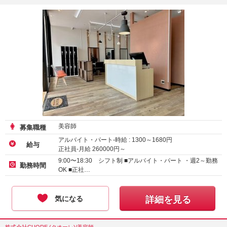
美容師
募集職種
アルバイト・パート-時給 :
1300
～
1680
円
給与
正社員-月給
260000
円～
9:00〜18:30 シフト制 ■アルバイト・パート ・週2～勤務
勤務時間
OK ■正社…
気になる
詳細を見る