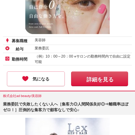
美容師
募集職種
業務委託
給与
（例）10：00～20：00 ※サロンの勤務時間内で自由に設定
勤務時間
可能
気になる
詳細を見る
株式会社ad beauty/美容師
業務委託で失敗したくない人へ［集客力◎人間関係良好◎⇒離職率ほぼ
ゼロ！］圧倒的な集客力で顧客なしで安心♪