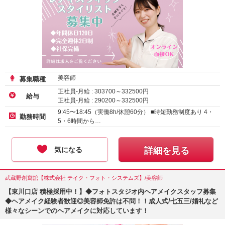
美容師
募集職種
正社員-月給 :
303700
～
332500
円
給与
正社員-月給 :
290200
～
332500
円
正社員-月給 :
285200
～
332500
円
9:45〜18:45（実働8h/休憩60分） ■時短勤務制度あり 4・
勤務時間
5・6時間から…
気になる
詳細を見る
武蔵野創寫舘【株式会社 テイク・フォト・システムズ】/美容師
【東川口店 積極採用中！】◆フォトスタジオ内ヘアメイクスタッフ募集
◆ヘアメイク経験者歓迎◎美容師免許は不問！！成人式/七五三/婚礼など
様々なシーンでのヘアメイクに対応しています！