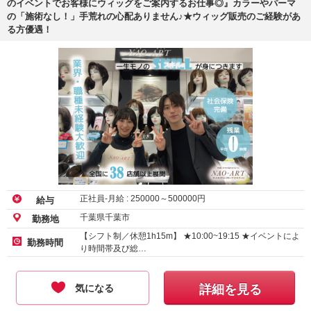
のイベントでお客様にウィッグをご案内するお仕事◎』カラーやパーマ
の「施術なし！」手荒れの心配ありません♪★ウィッグ販売のご経験があ
る方優遇！
正社員-月給 :
250000
～
500000
円
給与
千葉県千葉市
勤務地
【シフト制／休憩1h15m】 ★10:00~19:15 ★イベントによ
勤務時間
り時間帯及び総…
気になる
詳細を見る