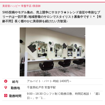
美容室ハッピー 常盤平店 /美容師
SNS投稿やモデル集め、売上競争にサヨナラ★トレンド追従や奇抜なブ
リーチは一切不要♪地域密着のサロンでスタイリスト募集中です！＊【年
齢不問】長く穏やかに美容師を続けたい方歓迎♪
アルバイト・パート-時給
1400
円～
給与
千葉県松戸市 常盤平駅
勤務地
9:00～18:30 ◎シフト制 ◎勤務日数、時間応相談！ 「週1
勤務時間
日～」や「1…