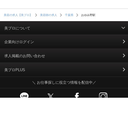
おゆみ野駅
美容の求人【美プロ】
美容師の求人
千葉県
美プロについて
利用規約
企業向けログイン
掲載規約
求人掲載のお問い合わせ
個人情報保護ポリシー
美プロPLUS
＼ お仕事探しに役立つ情報を配信中／
個人情報のお取り扱いについて
Cookieポリシー
スカウトとは
お問い合わせ、操作方法など、ご不明な点はこちらまで
運営会社