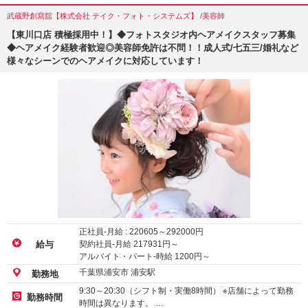
武蔵野創寫舘【株式会社 テイク・フォト・システムズ】 /美容師
【東川口店 積極採用中！】◆フォトスタジオ内ヘアメイクスタッフ募集
◆ヘアメイク経験者歓迎◎美容師免許は不問！！成人式/七五三/婚礼など
様々なシーンでのヘアメイクに対応しています！
正社員-月給 :
220605
～
292000
円
契約社員-月給
217931
円～
給与
アルバイト・パート-時給
1200
円～
千葉県浦安市 浦安駅
勤務地
9:30～20:30（シフト制・実働8時間） ※店舗によって勤務
勤務時間
時間は異なります。 …