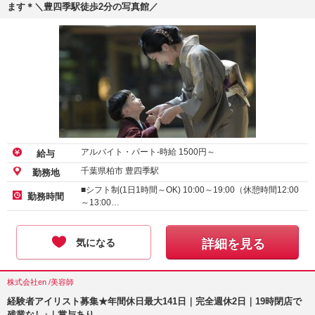
ます＊＼豊四季駅徒歩2分の写真館／
アルバイト・パート-時給
1500
円～
給与
千葉県柏市 豊四季駅
勤務地
■シフト制(1日1時間～OK) 10:00～19:00（休憩時間12:00
勤務時間
～13:00…
気になる
詳細を見る
株式会社en /美容師
経験者アイリスト募集★年間休日最大141日｜完全週休2日｜19時閉店で
残業なし♪｜賞与あり