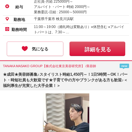
正社員-月給
225000
円～
アルバイト・パート-時給
2000
円～
給与
業務委託-日給 :
25000
～
50000
円
千葉県千葉市 検見川浜駅
勤務地
11:00～19:00（婚礼時は変動あり）※休憩含む ※アルバイ
勤務時間
トパートは、7:30～…
気になる
詳細を見る
TANAKA MASAKO GROUP【株式会社東京美容研究所】 /美容師
new
★成田★美容師募集♪スタイリスト時給1,450円～！1日5時間～OK！パー
ト・時短社員も大歓迎です★子育て中の方やブランクがある方も歓迎♪＜
福利厚生が充実した大手企業！＞