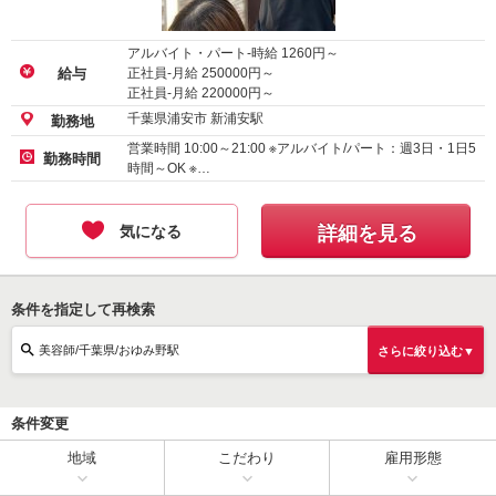
アルバイト・パート-時給
1260
円～
正社員-月給
250000
円～
給与
正社員-月給
220000
円～
千葉県浦安市 新浦安駅
勤務地
営業時間 10:00～21:00 ※アルバイト/パート：週3日・1日5
勤務時間
時間～OK ※…
気になる
詳細を見る
条件を指定して再検索
美容師/千葉県/おゆみ野駅
さらに絞り込む▼
条件変更
地域
こだわり
雇用形態