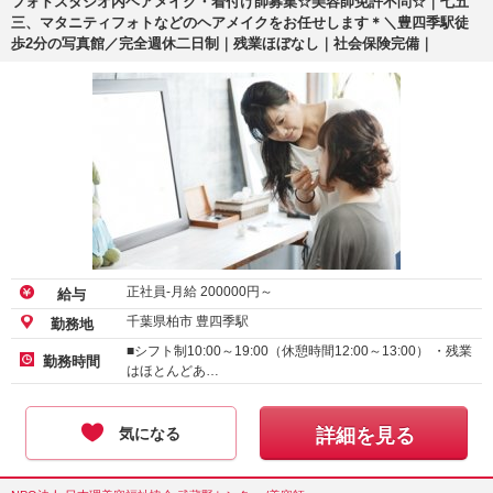
フォトスタジオ内ヘアメイク・着付け師募集☆美容師免許不問☆｜七五
三、マタニティフォトなどのヘアメイクをお任せします＊＼豊四季駅徒
歩2分の写真館／完全週休二日制｜残業ほぼなし｜社会保険完備｜
正社員-月給
200000
円～
給与
千葉県柏市 豊四季駅
勤務地
■シフト制10:00～19:00（休憩時間12:00～13:00） ・残業
勤務時間
はほとんどあ…
気になる
詳細を見る