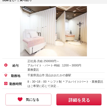
正社員-月給
250000
円～
アルバイト・パート-時給 :
1200
～
3000
円
給与
業務委託
千葉県流山市 流山おおたかの森駅
勤務地
8：30~18：00 ＊シフト制 ＊アルバイト/パート・業務委託
勤務時間
はご希望に応じて決定…
気になる
詳細を見る