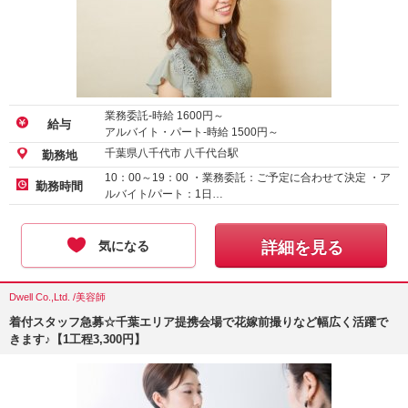
業務委託-時給
1600
円～
給与
アルバイト・パート-時給
1500
円～
千葉県八千代市 八千代台駅
勤務地
10：00～19：00 ・業務委託：ご予定に合わせて決定 ・ア
勤務時間
ルバイト/パート：1日…
気になる
詳細を見る
Dwell Co.,Ltd. /美容師
着付スタッフ急募☆千葉エリア提携会場で花嫁前撮りなど幅広く活躍で
きます♪【1工程3,300円】