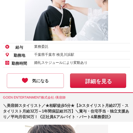
業務委託
給与
千葉県千葉市 検見川浜駅
勤務地
婚礼スケジュールにより変動あり
勤務時間
気になる
詳細を見る
GOEN ENTERTAINMENT株式会社 /美容師
＼美容師スタイリスト／★柏駅徒歩5分★【Jrスタイリスト月給27万・ス
タイリスト月給32万～1年間保証給35万】＼賞与・住宅手当・独立支援あ
り／平均月収50万！《正社員&アルバイト・パート&業務委託》