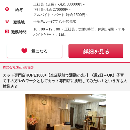
正社員（店長）-月給
330000
円～
正社員-月給
270000
円～
給与
アルバイト・パート-時給
1500
円～
千葉県八千代市 八千代台駅
勤務地
10：00～19：00 ・正社員：実働8時間、休憩1時間 ・アル
勤務時間
バイト/パート：1日…
気になる
詳細を見る
株式会社Glad /美容師
カット専門店HOPE1000◉【全店駅前で通勤が楽♪】《週2日～OK》子育
て中の方やWワークとしてカット専門店に挑戦してみたい！という方も大
歓迎★☆