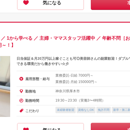
気になる
／ 1から学べる ／ 主婦・ママスタッフ活躍中 ／ 年齢不問［
0円～！】
日当保証＆月20万円以上稼ぐことも可◎美容師さんの副業歓迎！ダブル
できる環境だから働きやすい☆彡
業務委託-日給
円～
7000
雇用形態・給与
業務委託-月給
円～
150000
神奈川県厚木市
勤務地
19:30～23:30（実働3〜4時間）
勤務時間
未経験者歓迎
資格なしOK
免許不問
新卒・第二
こだわり