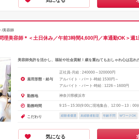
気になる
 /美容師
理美容師＊＜土日休み／午前3時間4,600円／車通勤OK＞週
美容師免許を活かし、福祉や社会貢献！歳を重ねてもおしゃれ心は忘れ
正社員-月給 :
～
円
240000
320000
雇用形態・給与
アルバイト・パート-時給
円～
1530
アルバイト・パート-時給 :
～
円
1226
1600
神奈川県横浜市
勤務地
9:15～15:30(9:00に現地集合、12:00～13：00
勤務時間
経験者優遇
未経験者歓迎
年齢不問
WワークOK
こだわり
気になる