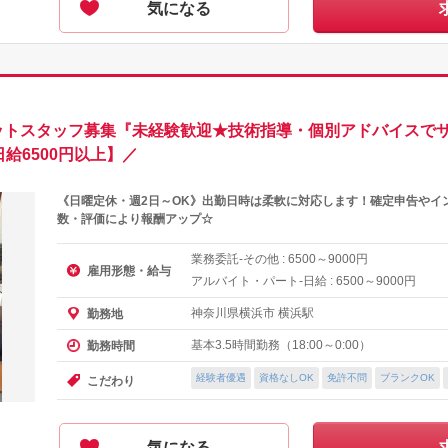
気になる
ットスタッフ募集『未経験歓迎★技術指導・個別アドバイスでサ
日給6500円以上】／
《日曜定休・週2日～OK》出勤日時は柔軟に対応します！確定申告やイ
数・評価により報酬アップ☆
業務委託-その他 :
～
円
6500
9000
雇用形態・給与
アルバイト・パート-日給 :
～
円
6500
9000
神奈川県横浜市 横浜駅
勤務地
基本3.5時間勤務（18:00～0:00）
勤務時間
経験者優遇
資格なしOK
免許不問
ブランクOK
こだわり
気になる