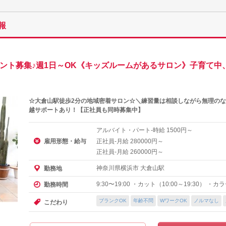
報
タント募集♪週1日～OK《キッズルームがあるサロン》子育て中
☆大倉山駅徒歩2分の地域密着サロン☆＼練習量は相談しながら無理のな
越サポートあり！【正社員も同時募集中】
アルバイト・パート-時給
円～
1500
雇用形態・給与
正社員-月給
円～
280000
正社員-月給
円～
260000
神奈川県横浜市 大倉山駅
勤務地
9:30〜19:00 ・カット（10:00～19:30） ・
勤務時間
ブランクOK
年齢不問
WワークOK
ノルマなし
こだわり