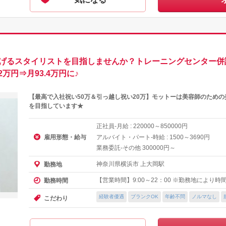
く稼げるスタイリストを目指しませんか？トレーニングセンター
万円⇒月93.4万円に♪
【最高で入社祝い50万＆引っ越し祝い20万】モットーは美容師のため
を目指しています★
正社員-月給 :
～
円
220000
850000
雇用形態・給与
アルバイト・パート-時給 :
～
円
1500
3690
業務委託-その他
円～
300000
神奈川県横浜市 上大岡駅
勤務地
【営業時間】9:00～22：00 ※勤務地により
勤務時間
経験者優遇
ブランクOK
年齢不問
ノルマなし
こだわり