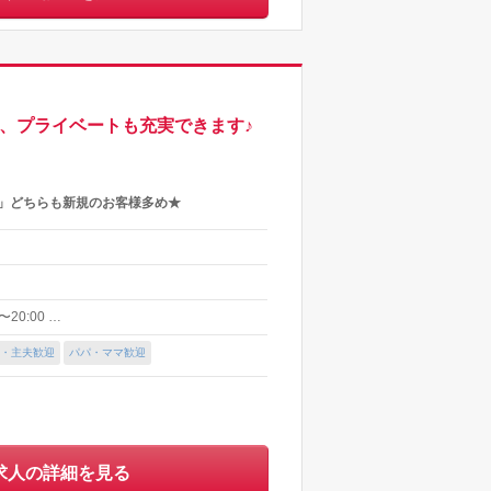
、プライベートも充実できます♪
S.」どちらも新規のお客様多め★
20:00 …
・主夫歓迎
パパ・ママ歓迎
求人の詳細を見る