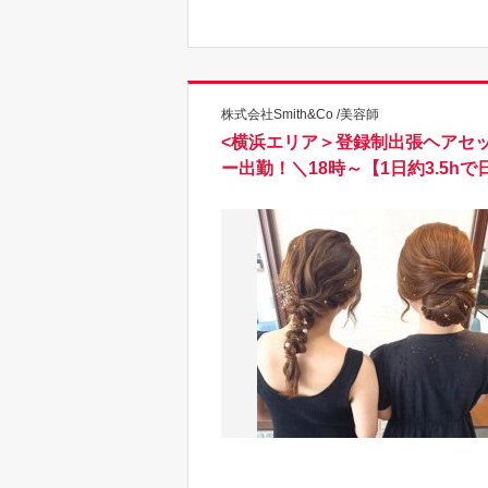
株式会社Smith&Co /美容師
<横浜エリア＞登録制出張ヘアセ
ー出勤！＼18時～【1日約3.5hで