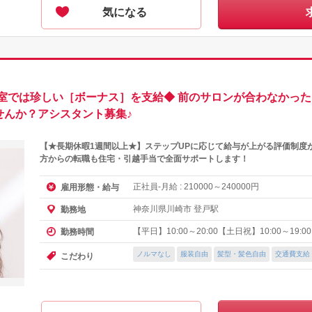
気になる
では珍しい［ボーナス］を支給◆ 前のサロンが合わなかった…
ませんか？アシスタント募集♪
【★長期休暇1週間以上★】ステップUPに応じて給与が上がる評価制度
方からの転職も住宅・引越手当で全面サポートします！
正社員-月給 :
～
円
雇用形態・給与
210000
240000
神奈川県川崎市 登戸駅
勤務地
【平日】10:00～20:00【土日祝】10:00～19:
勤務時間
ノルマなし
服装自由
髪型・髪色自由
交通費支給
こだわり