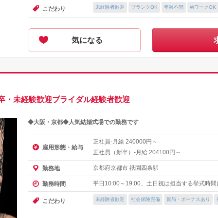
未経験者歓迎
ブランクOK
年齢不問
WワークOK
こだわり
気になる
卒・未経験歓迎ブライダル経験者歓迎
◆大阪・京都◆人気結婚式場での勤務です
正社員-月給
円～
240000
雇用形態・給与
正社員（新卒）-月給
円～
204100
京都府京都市 祇園四条駅
勤務地
平日10:00～19:00、土日祝は担当する挙式
勤務時間
未経験者歓迎
社会保険完備
賞与・ボーナスあり
こだわり