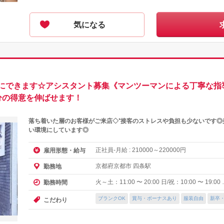
気になる
にできます☆アシスタント募集《マンツーマンによる丁寧な指導
分の得意を伸ばせます！
落ち着いた層のお客様がご来店◇⁺接客のストレスや負担も少ないです
い環境にしています◎
正社員-月給 :
～
円
雇用形態・給与
210000
220000
京都府京都市 四条駅
勤務地
火～土：11:00 〜 20:00 日/祝：10:00 〜 19:00
勤務時間
ブランクOK
賞与・ボーナスあり
服装自由
新卒
こだわり