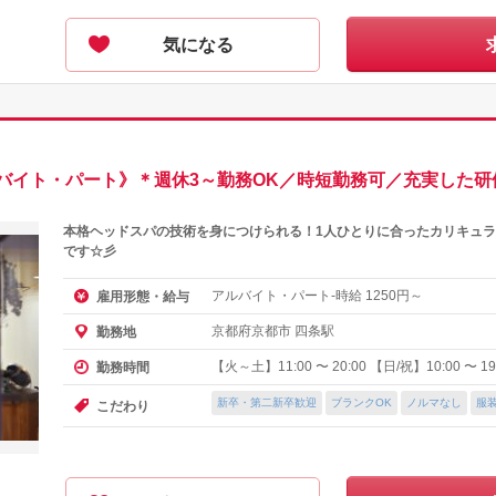
気になる
バイト・パート》＊週休3～勤務OK／時短勤務可／充実した研
本格ヘッドスパの技術を身につけられる！1人ひとりに合ったカリキュ
です☆彡
アルバイト・パート-時給
円～
雇用形態・給与
1250
京都府京都市 四条駅
勤務地
【火～土】11:00 〜 20:00 【日/祝】10:00 〜 19
勤務時間
新卒・第二新卒歓迎
ブランクOK
ノルマなし
服
こだわり