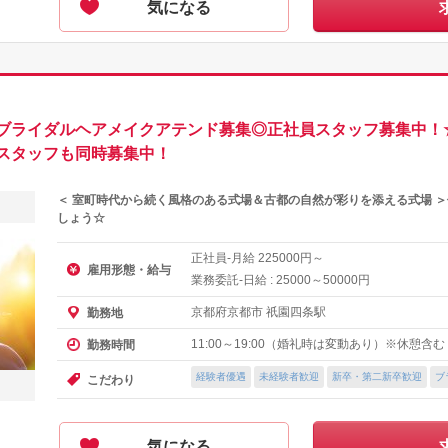
気になる
ブライダルヘアメイクアテンド募集◎正社員スタッフ募集中！
スタッフも同時募集中！
＜ 室町時代から続く風格のある式場＆古都の自然が彩りを添える式場 
しょう☆
正社員-月給
円～
225000
雇用形態・給与
業務委託-日給 :
～
円
25000
50000
京都府京都市 祇園四条駅
勤務地
11:00～19:00（婚礼時は変動あり）※休憩含
勤務時間
経験者優遇
未経験者歓迎
新卒・第二新卒歓迎
ブ
こだわり
気になる