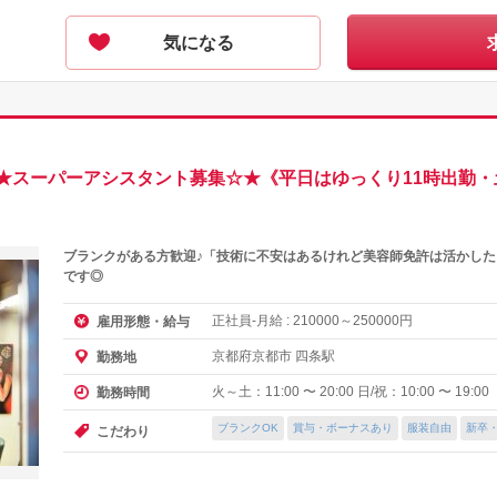
気になる
★スーパーアシスタント募集☆★《平日はゆっくり11時出勤・
ブランクがある方歓迎♪「技術に不安はあるけれど美容師免許は活かし
です◎
正社員-月給 :
～
円
雇用形態・給与
210000
250000
京都府京都市 四条駅
勤務地
火～土：11:00 〜 20:00 日/祝：10:00 〜 19:00
勤務時間
ブランクOK
賞与・ボーナスあり
服装自由
新卒
こだわり