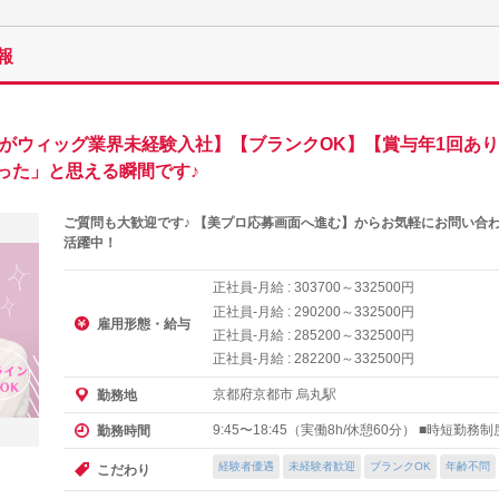
報
方がウィッグ業界未経験入社】【ブランクOK】【賞与年1回あ
った」と思える瞬間です♪
ご質問も大歓迎です♪ 【美プロ応募画面へ進む】からお気軽にお問い合
活躍中！
正社員-月給 :
～
円
303700
332500
正社員-月給 :
～
円
290200
332500
雇用形態・給与
正社員-月給 :
～
円
285200
332500
正社員-月給 :
～
円
282200
332500
京都府京都市 烏丸駅
勤務地
9:45〜18:45（実働8h/休憩60分） ■時短勤務
勤務時間
経験者優遇
未経験者歓迎
ブランクOK
年齢不問
こだわり