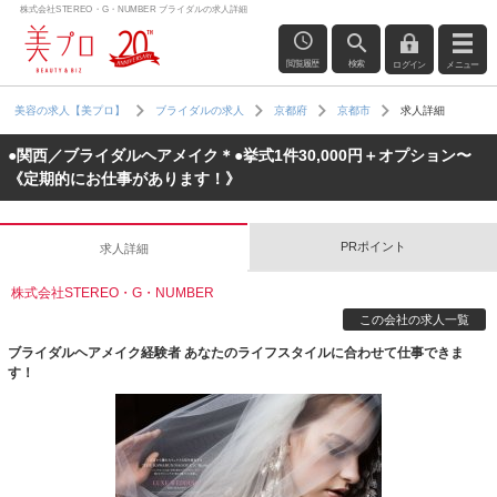
株式会社STEREO・G・NUMBER ブライダルの求人詳細
閲覧履歴
検索
ログイン
メニュー
求人詳細
美容の求人【美プロ】
ブライダルの求人
京都府
京都市
●関西／ブライダルヘアメイク＊●挙式1件30,000円＋オプション〜
《定期的にお仕事があります！》
PRポイント
求人詳細
株式会社STEREO・G・NUMBER
この会社の求人一覧
ブライダルヘアメイク経験者 あなたのライフスタイルに合わせて仕事できま
す！