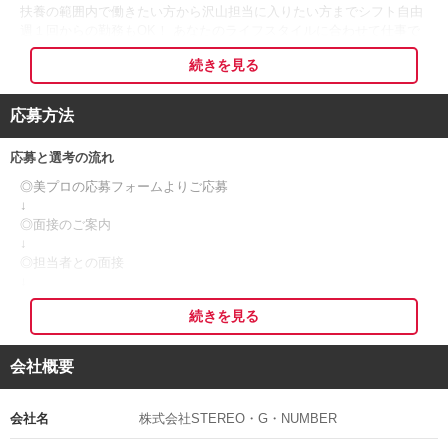
扶養の範囲内で働きたい方から沢山担当に入りたい方までシフト自由
週１回からの勤務もOK！ あなたのライフスタイルに合わせて仕事で
きます！
続きを見る
――――――― ――――――― ――――――― ――――――― *
『フリーランス・ブライダルヘアメイク経験者』募集！
応募方法
｡:+* ﾟ ゜ﾟ *+:｡:+* ﾟ ゜ﾟ *+:｡:+* ﾟ ゜ﾟ *+:｡:+* ﾟ ゜ﾟ *+:｡:+* ﾟ ゜ﾟ *+:｡
応募と選考の流れ
*
【仕事内容】
◎美プロの応募フォームよりご応募
挙式当日のご新婦様のヘアメイク、挙式前のリハーサルにて打ち合わ
↓
せなどを行います。
◎面接のご案内
↓
【募集雇用形態】
◎担当者との面接
↓
業務委託
◎採用決定
続きを見る
↓
【報酬】
◎入社
会社概要
挙式1件あたり30,000円〜（＋交通費）になります。
※応募者多数の場合、書類選考を通過された方のみにご連絡する可能
土日のうちのいずれかのみ、または月間で1〜2件でもOKです。
性がございますので、
-
予めご了承くださいますようお願い申し上げます。
会社名
株式会社STEREO・G・NUMBER