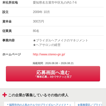
【応募条件】
※面接日・入社日などは、相談に応じます。
本社所在地
愛知県名古屋市中区丸の内1-7-6
※ご応募に対するお問い合わせも大歓迎♪
ブライダルヘアメイクの実務経験ある方！兼業OK！
※見学ももちろんOKです！お気軽にご相談ください。
設立
2009年 10月
※応後の秘密は厳守いたします。
【勤務地】
資本金
300万円
面接地の住所
提携会場
◎面接時にご案内いたします
従業員
80名
＜京都＞
ザ・ソウドウ・ヒガシヤマ・キョウト / 地下鉄河原町徒歩8分
担当の部署や氏名
事業内容
★ブライダルヘアメイクのマネジメント
フォーチュンガーデン・キョウト/ 地下鉄京都市役所前徒歩3分
★ヘアサロンの経営
採用担当
【雇用形態】
ホームページ
http://www.stereo-gn.jp/
電話番号
業務委託
06-6809-7834
掲載期間 : 2026.08.08 ~ 2026.08.21
【勤務日】
応募画面へ進む
・土日祝日／担当する挙式時間による（1日平均8時間程度）
「簡単応募」3分でサクッと完了
・平日／担当する挙式のリハーサル（1件2.5時間程度）
-
この企業が募集しているその他の求人
【休日休暇】
ク
＊福岡市内の人気ホテルでのブライダルヘアメイク＊＜
★業務委託／ブライダル