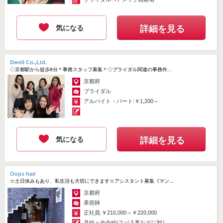
気になる
詳細を見る
Dwell Co.,Ltd.
◇京都駅から徒歩8分＊事務スタッフ募集＊◇ブライダル関連の事務作...
京都府
ブライダル
アルバイト・パート:￥1,200～
気になる
詳細を見る
Oops hair
☆土日休みもあり、私生活も大切にできます☆アシスタント募集《マン...
京都府
美容師
正社員:￥210,000～￥220,000
月給＋歩合給(スパ入客などに対して