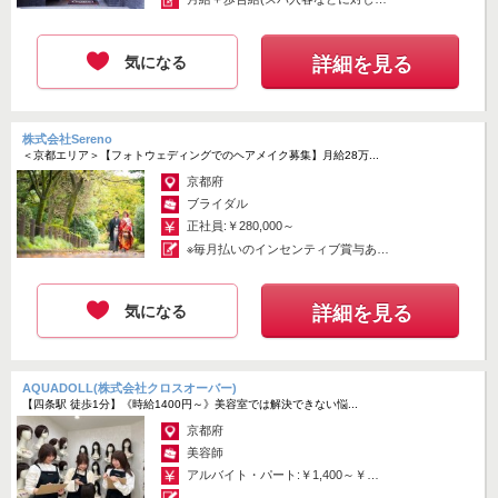
支給)...
気になる
詳細を見る
株式会社Sereno
＜京都エリア＞【フォトウェディングでのヘアメイク募集】月給28万...
京都府
ブライダル
正社員:￥280,000～
※毎月払いのインセンティブ賞与あ
り ...
気になる
詳細を見る
AQUADOLL(株式会社クロスオーバー)
【四条駅 徒歩1分】《時給1400円～》美容室では解決できない悩...
京都府
美容師
アルバイト・パート:￥1,400～￥1,600