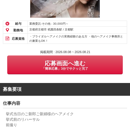
給与
業務委託-その他 : 30,000円～
京都府京都市 祇園四条駅 / 京都駅
勤務地
・ブライダルヘアメイクの実務経験のある方 ・他のヘアメイク事務所と
応募資格
の兼業もOK！
掲載期間 : 2026.08.08 ~ 2026.08.21
応募画面へ進む
「簡単応募」3分でサクッと完了
募集要項
仕事内容
挙式当日のご新郎ご新婦様のヘアメイク
挙式前のリハーサル
前撮り