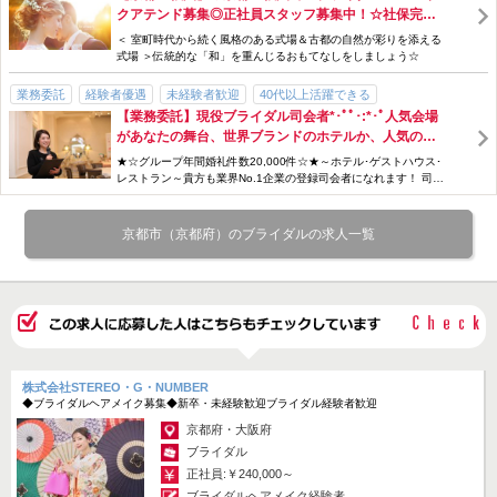
クアテンド募集◎正社員スタッフ募集中！☆社保完
女性スタッフ多数
交通費支給
社会保険完備
賞与・ボーナスあり
備・昇給＆賞与あり・インセンティブ制度あり☆業務
＜ 室町時代から続く風格のある式場＆古都の自然が彩りを添える
掲載期間 : 2026.08.08 ~ 2026.08.21
手当充実
スタッフ割引・特典あり
研修制度あり
産休・育休制度あり
委託スタッフも同時募集中！
式場 ＞伝統的な「和」を重んじるおもてなしをしましょう☆
車・バイクOK
高収入
長期休暇あり
勤務時間・曜日応相談
時短勤務
応募画面へ進む
業務委託
経験者優遇
未経験者歓迎
40代以上活躍できる
扶養控除内
急募
ホテル
式場・ハウスウエディング
「簡単応募」3分でサクッと完了
【業務委託】現役ブライダル司会者*･ﾟﾟ･:*･ﾟ人気会場
語学力が活かせる
歩合・インセンティブあり
勤務時間・曜日応相談
急募
があなたの舞台、世界ブランドのホテルか、人気のゲ
駅チカ
ホテル
式場・ハウスウエディング
ストハウスで♪♪経験を活かしてキャリアアップしませ
★☆グループ年間婚礼件数20,000件☆★～ホテル･ゲストハウス･
んか☆＼Wワーク歓迎♪/
レストラン～貴方も業界No.1企業の登録司会者になれます！ 司会
者としてキャリアアップし...
京都市（京都府）のブライダルの求人一覧
株式会社STEREO・G・NUMBER
◆ブライダルヘアメイク募集◆新卒・未経験歓迎ブライダル経験者歓迎
京都府・大阪府
ブライダル
正社員:￥240,000～
ブライダルヘアメイク経験者