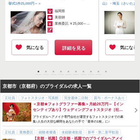
挙式1件25,000円～＞
山）・埼玉（さいたま新
担当する挙式当日及びリハーサルの日時のみ出勤
福岡県
美容師
【待遇】
業務委託:￥25,000～￥35,000
交通費 挙式1件あたり上限6,000円まで支給
-
気になる
気になる
詳細を見る
+*ﾟ｡*｡ﾟ* +―企業メッセージ+*ﾟ｡*｡ﾟ*+―+*ﾟ｡*｡ﾟ
弊社では、家庭のある方、お子さんがまだ小さい方、他のヘアメイク
事務所との掛け持ちや別の仕事をしているスタッフも多く在籍してお
ります。
京都市（京都府）のブライダルの求人一覧
スタッフのワークライフに合わせた働き方を選択できますので、月間
で勤務できる日数をご提示いただけたら、できるだけ希望に沿って、
正社員
フォトスタジオ・写真館
完全週休二日制
賞与・ボーナスあり
ヘアメイクの担当をお願いしています。
＜京都★フォトグラファー募集＞月給26万円～【イン
経験者優遇
交通費支給
ホテル
駅チカ
社会保険完備
手当充実
センティブあり】ウェディングフォトスタジオ［社会
長期休暇あり
急募
高収入
免許不問
資格なしOK
「1ヶ月のうち、数件だけ仕事したい」、「入れるだけ入りたい」、
保険完備・賞与あり・完全週休二日制など 福利厚生＆
ブライダルヘアメイク専門会社が運営するフォトスタジオでの募
歩合・インセンティブあり
待遇が充実］
そんなご希望にもお応えしております。
集♪人生の大切な瞬間をあなたの手で「最幸の1枚」に♪
正社員
業務委託
経験者優遇
未経験者歓迎
新卒・第二新卒歓迎
皆様からのご応募、心よりお待ちしております。
【京都・祇園】◎京都・祇園でのブライダルヘアメイ
ブランクOK
年齢不問
WワークOK
ノルマなし
髪型・髪色自由