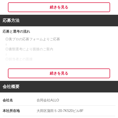
続きを見る
°˖✧ 自分のなりたい美容師像を叶えられる ˖✧˖°
応募方法
当サロンでは、あなたの「なりたい美容師像」「理想の働き方」を最
大限に尊重します◎
応募と選考の流れ
スキルアップして早期デビューを目指したい方はスタイリストへ。
技術習得よりもお客様サポートに専念したい方はアシスタント専任と
◎美プロの応募フォームよりご応募
して長く活躍できます。
↓
◎書類選考により面接のご案内
どちらの道を選んでも、キャリアと成長を全力でバックアップ！
↓
あなたの希望に合わせた働き方ができるので、安心して働いてくださ
◎担当者との面接
いね^^
↓
◎採用決定
続きを見る
↓
°˖✧ 質の高い技術力と薬剤へのこだわり ˖✧˖°
◎入社
会社概要
大手サロン出身の実力派スタイリストが集結し、エリア内でも口コミ
※応募者多数の場合、書類選考を通過された方のみにご連絡する可能
最高評価（4.93点）を獲得する確かな技術を提供しています。
性がございますので、予めご了承くださいますようお願い申し上げま
当店のこだわりは、「ダメージさせない施術」。
す。
会社名
合同会社ALLO
全国1%のサロンのみが取り扱う最高級のoggi otto（オッジィオット）
※応募の秘密は厳守いたします。
をはじめ、ルビオナ、N.などの厳選薬剤を使用しています。
※面接日等は考慮しますのでご相談ください。
本社所在地
大田区蒲田５-20-7K520ビル8F
※ご応募いただいた履歴書等は返却できません。