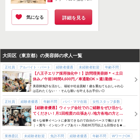
ぜひ一度サロンにきてみてください！
ご応募をお待ちしております◎
気になる
詳細を見る
掲載期間 : 2026.08.05 ~ 2026.08.18
応募画面へ進む
「簡単応募」3分でサクッと完了
大田区（東京都）の美容師の求人一覧
正社員
アルバイト・パート
経験者優遇
未経験者歓迎
年齢不問
【八王子エリア採用強化中！】訪問理美容師＊＜土日
WワークOK
ノルマなし
服装自由
主婦・主夫歓迎
パパ・ママ在籍
休み／午前3時間4,600円／車通勤OK＞週1勤務～
髪型・髪色自由
40代以上活躍できる
交通費支給
社会保険完備
手当充実
OK！午前中保障あり◎サロンとのWワークも可能！
美容師免許を活かし、福祉や社会貢献！歳を重ねてもおしゃれ心
研修制度あり
外部講習費負担
社員登用あり
車・バイクOK
は忘れたくない・・そんな願いを叶えるお手伝い◎
独立支援制度あり
土日休みOK
週1日～
18時までに退社できる
急募
正社員
経験者優遇
年齢不問
パパ・ママ在籍
女性スタッフ多数
【経験者優遇】ウィッグ会社でのご経験をぜひ活かし
交通費支給
社会保険完備
賞与・ボーナスあり
歩合・インセンティブあり
てください！月1回程度の出張あり♪地方各地の方との
手当充実
研修制度あり
急募
百貨店・商業施設
アットホーム
出逢いも楽しい★『関東エリアのイベントでお客様に
様々な催事イベントに参加できるので自分のペースで働けます！
資格なしOK
免許不問
ウィッグをご案内するお仕事◎』カラーやパーマの
｜＜賞与・インセンティブあり♪＞月給30万円以上も目指せる★安
「施術なし！」手荒れの心配ありません♪
定企業ならではの好待遇！
業務委託
未経験者歓迎
免許不問
経験者優遇
年齢不問
WワークOK