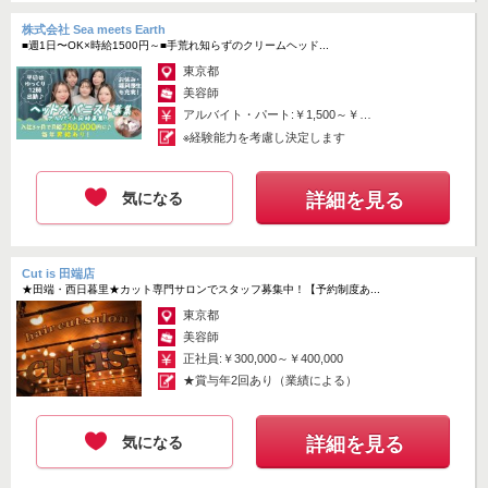
株式会社 Sea meets Earth
■週1日〜OK×時給1500円～■手荒れ知らずのクリームヘッド...
東京都
美容師
アルバイト・パート:￥1,500～￥2,000
※経験能力を考慮し決定します
気になる
詳細を見る
Cut is 田端店
★田端・西日暮里★カット専門サロンでスタッフ募集中！【予約制度あ...
東京都
美容師
正社員:￥300,000～￥400,000
★賞与年2回あり（業績による）
気になる
詳細を見る