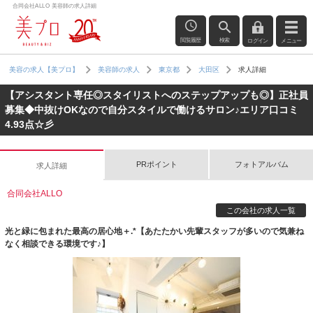
合同会社ALLO 美容師の求人詳細
閲覧履歴
検索
ログイン
メニュー
求人詳細
美容の求人【美プロ】
美容師の求人
東京都
大田区
【アシスタント専任◎スタイリストへのステップアップも◎】正社員
募集◆中抜けOKなので自分スタイルで働けるサロン♪エリア口コミ
4.93点☆彡
PRポイント
フォトアルバム
求人詳細
合同会社ALLO
この会社の求人一覧
光と緑に包まれた最高の居心地＋.*【あたたかい先輩スタッフが多いので気兼ね
なく相談できる環境です♪】