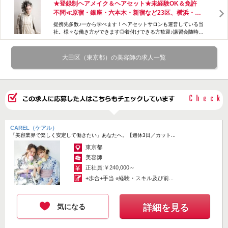
★登録制ヘアメイク＆ヘアセット★未経験OK＆免許
勤務時間・曜日応相談
急募
駅チカ
不問≪原宿・銀座・六本木・新宿など23区、横浜・大
宮・千葉・船橋≫★マネージャー同時募集★
提携先多数♪一から学べます！ヘアセットサロンも運営している当
社。様々な働き方ができます◎着付けできる方歓迎♪講習会随時開
催☆新卒歓迎◎マネージャー大募集♪
大田区（東京都）の美容師の求人一覧
CAREL（ケアル）
「美容業界で楽しく安定して働きたい」あなたへ。【週休3日／カット...
東京都
美容師
正社員:￥240,000～
+歩合+手当 ※経験・スキル及び前...
気になる
詳細を見る