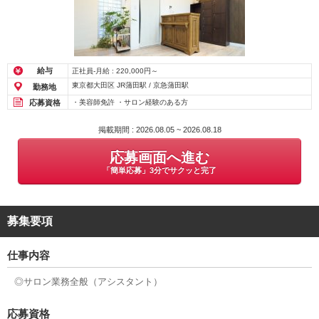
給与
正社員-月給 : 220,000円～
東京都大田区 JR蒲田駅 / 京急蒲田駅
勤務地
応募資格
・美容師免許 ・サロン経験のある方
掲載期間 : 2026.08.05 ~ 2026.08.18
応募画面へ進む
「簡単応募」3分でサクッと完了
募集要項
仕事内容
◎サロン業務全般（アシスタント）
応募資格