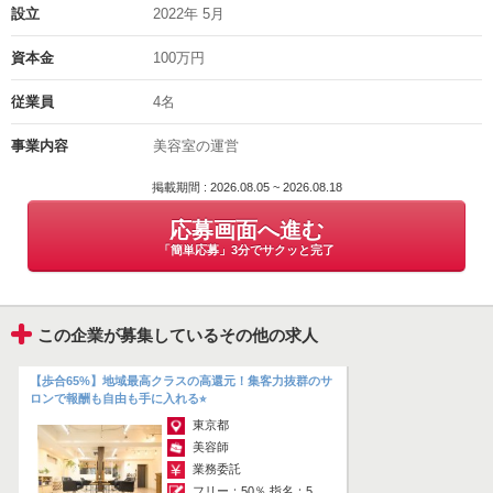
ハイクオリティな施術環境は、美容師としての技術力・専門知識を高
設立
2022年 5月
める絶好の機会◎
面接地の住所
本物の技術を追求したい方に最適です♪
資本金
100万円
東京都大田区蒲田５－２０－７Ｋ５２０ビル８Ｆ
担当の部署や氏名
従業員
4名
°˖✧ ALLOってこんなサロン ˖✧˖°
岡元
事業内容
美容室の運営
当店は、お客様一人ひとりに深く向き合えるマンツーマンの少人数プ
ライベートサロンです。
電話番号
お客様だけでなく、スタッフにとっても「居心地の良い」サロン空間
掲載期間 : 2026.08.05 ~ 2026.08.18
03-6428-6425
を追求しました。
応募画面へ進む
「簡単応募」3分でサクッと完了
ビル最上階にある当店は、心地良い陽射しが差し込み、豊富な植物が
配置されたリラックスできる雰囲気◎
セット面にはパーテーションを設置し、半個室のシャンプー台も完
備。
この企業が募集しているその他の求人
開放的な空間でありながら、集中できる環境です。
また、スタッフの雰囲気の良さも自慢♪
【歩合65%】地域最高クラスの高還元！集客力抜群のサ
経験豊富なスタイリスト同士が互いを尊重し、人間関係のストレスな
ロンで報酬も自由も手に入れる⭐︎
く、のびのびと美容師の仕事に打ち込めます。
東京都
最高の環境なので、長く活躍しているスタッフも多いです^^
美容師
業務委託
フリー：50％ 指名：55％