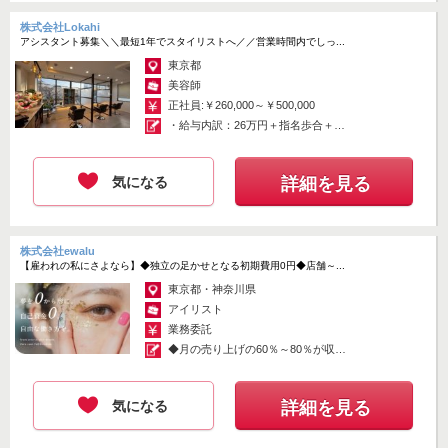
株式会社Lokahi
アシスタント募集＼＼最短1年でスタイリストへ／／営業時間内でしっ...
東京都
美容師
正社員:￥260,000～￥500,000
・給与内訳：26万円＋指名歩合＋販
売歩合...
気になる
詳細を見る
株式会社ewalu
【雇われの私にさよなら】◆独立の足かせとなる初期費用0円◆店舗～...
東京都・神奈川県
アイリスト
業務委託
◆月の売り上げの60％～80％が収入
にな...
気になる
詳細を見る