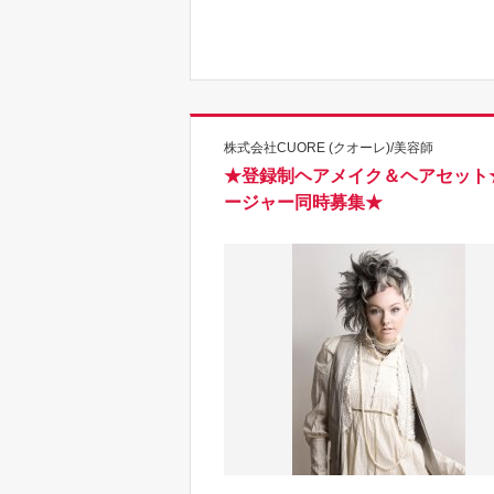
株式会社CUORE (クオーレ)/美容師
★登録制ヘアメイク＆ヘアセット
ージャー同時募集★