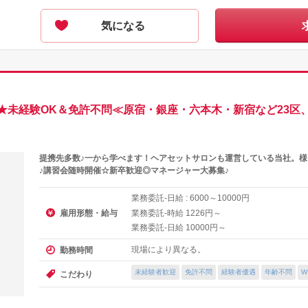
気になる
★未経験OK＆免許不問≪原宿・銀座・六本木・新宿など23区
提携先多数♪一から学べます！ヘアセットサロンも運営している当社。
♪講習会随時開催☆新卒歓迎◎マネージャー大募集♪
業務委託-日給 :
～
円
6000
10000
雇用形態・給与
業務委託-時給
円～
1226
業務委託-日給
円～
10000
現場により異なる。
勤務時間
未経験者歓迎
免許不問
経験者優遇
年齢不問
W
こだわり