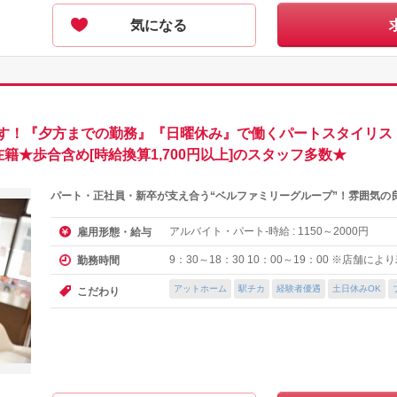
気になる
ます！『夕方までの勤務』『日曜休み』で働くパートスタイリス
籍★歩合含め[時給換算1,700円以上]のスタッフ多数★
パート・正社員・新卒が支え合う“ベルファミリーグループ”！雰囲気の
アルバイト・パート-時給 :
～
円
雇用形態・給与
1150
2000
9：30～18：30 10：00～19：00 ※店舗に
勤務時間
アットホーム
駅チカ
経験者優遇
土日休みOK
こだわり