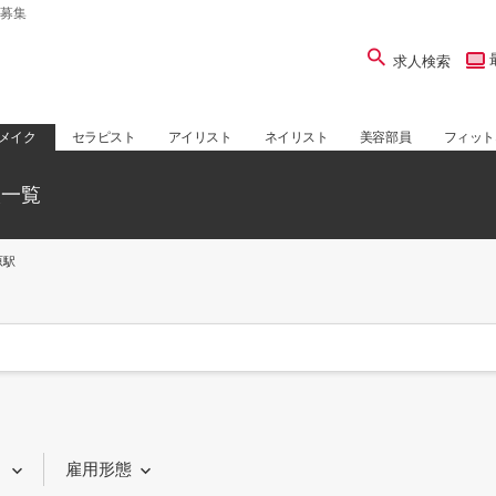
募集
求人検索
メイク
セラピスト
アイリスト
ネイリスト
美容部員
フィット
人一覧
原駅
り
雇用形態