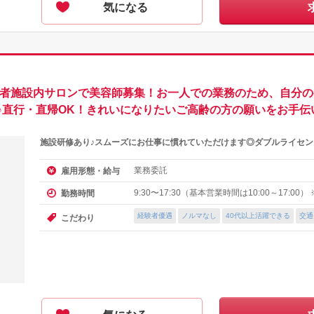
気になる
齢者施設内サロンで美容師募集！お一人での業務のため、自分
♪直行・直帰OK！きれいになりたいご高齢の方の願いをお手伝
施設研修あり♪スムーズにお仕事に慣れていただけます◎ダブルライセ
業務委託
雇用形態・給与
9:30〜17:30（基本営業時間は10:00～17:00
勤務時間
経験者優遇
ノルマなし
40代以上活躍できる
交通
こだわり