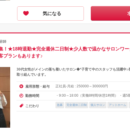
気になる
容師
集！★18時退勤★完全週休二日制★少人数で温かなサロンワ
客プランもあります♪
30代女性がメインの落ち着いたサロン◆*子育て中のスタッフも活躍中
取り組んでいます。
正社員-月給 :
～
円
雇用形態・給与
250000
300000
・9:00～18:00（実働8時間/休憩1時間） ・週5
勤務時間
急募
完全週休二日制
個人サロン
アットホーム
こだわり