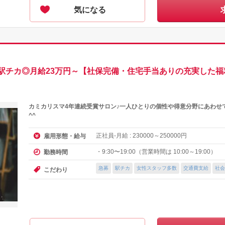
気になる
駅チカ◎月給23万円～【社保完備・住宅手当ありの充実した福
カミカリスマ4年連続受賞サロン♪一人ひとりの個性や得意分野にあわせ
^^
正社員-月給 :
～
円
雇用形態・給与
230000
250000
・9:30〜19:00（営業時間は 10:00～19:00）
勤務時間
急募
駅チカ
女性スタッフ多数
交通費支給
社会
こだわり