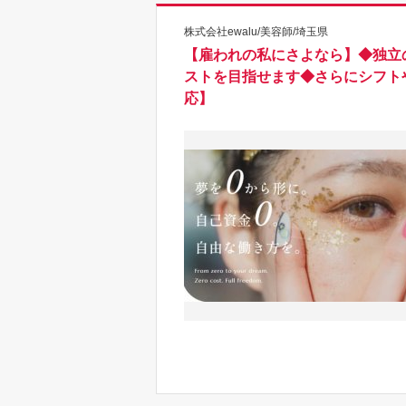
株式会社ewalu/美容師/埼玉県
【雇われの私にさよなら】◆独立
ストを目指せます◆さらにシフト
応】