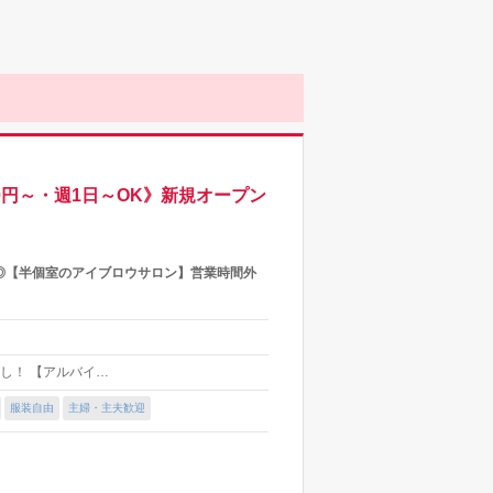
0円～・週1日～OK》新規オープン
◎【半個室のアイブロウサロン】営業時間外
グ無し！ 【アルバイ…
服装自由
主婦・主夫歓迎