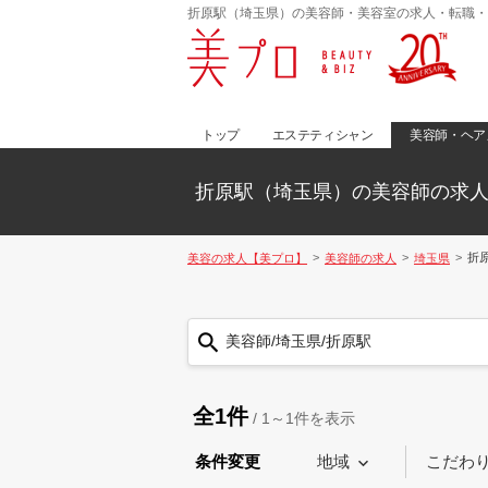
折原駅（埼玉県）の美容師・美容室の求人・転職・
トップ
エステティシャン
美容師・ヘア
折原駅（埼玉県）の美容師の求
折
美容の求人【美プロ】
美容師の求人
埼玉県
美容師/埼玉県/折原駅
全1件
/
1～1
件を表示
条件変更
地域
こだわ