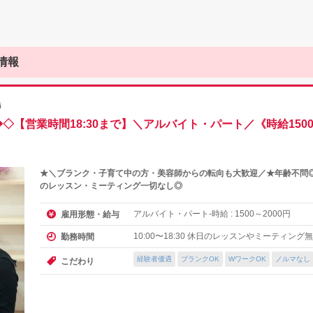
情報
師
◇【営業時間18:30まで】＼アルバイト・パート／《時給150
★＼ブランク・子育て中の方・美容師からの転向も大歓迎／★年齢不問
のレッスン・ミーティング一切なし◎
アルバイト・パート-時給 :
～
円
雇用形態・給与
1500
2000
10:00〜18:30 休日のレッスンやミーティン
勤務時間
経験者優遇
ブランクOK
WワークOK
ノルマなし
こだわり