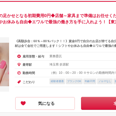
の足かせとなる初期費用0円◆店舗～家具まで準備はお任せくだ
やお休みも自由◆エワルで最強の働き方を手に入れよう！【東
《高額歩合：60％～80％バック！！》資金0円で自分のお店が持てる自
材は全て会社でご用意します！シフトやお休みも自由◆エワルで最強の
業務委託
雇用形態・給与
埼玉県 折原駅
最寄駅
（例）10：00～20：00 ※サロンの勤務時間
勤務時間
経験者優遇
ブランクOK
年齢不問
ノルマなし
こだわり
気になる