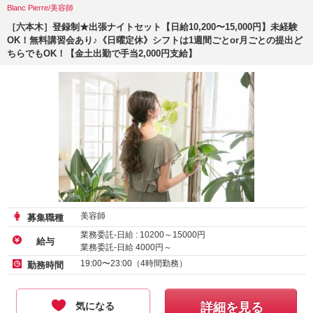
Blanc Pierre/美容師
［六本木］登録制★出張ナイトセット【日給10,200〜15,000円】未経験
OK！無料講習会あり♪《日曜定休》シフトは1週間ごとor月ごとの提出ど
ちらでもOK！【金土出勤で手当2,000円支給】
美容師
募集職種
業務委託-日給 :
10200
～
15000
円
給与
業務委託-日給
4000
円～
19:00〜23:00（4時間勤務）
勤務時間
気になる
詳細を見る