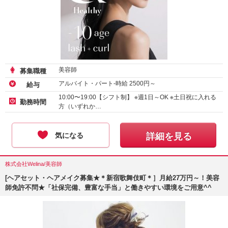
美容師
募集職種
アルバイト・パート-時給
2500
円～
給与
10:00〜19:00【シフト制】 ※週1日～OK ※土日祝に入れる
勤務時間
方（いずれか…
気になる
詳細を見る
株式会社Welina/美容師
[ヘアセット・ヘアメイク募集★＊新宿歌舞伎町＊］月給27万円～！美容
師免許不問★「社保完備、豊富な手当」と働きやすい環境をご用意^^