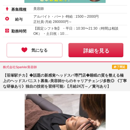
美容師
募集職種
アルバイト・パート-時給 :
1500
～
2000
円
給与
正社員-月給
280000
円～
【固定シフト制】 ・平日：10:30〜21:30（時間は相談
勤務時間
OK） ・土日祝：10:…
気になる
詳細を見る
株式会社Sparkle/美容師
終了間近
【笹塚駅チカ】◆話題の新感覚ヘッドスパ専門店◆睡眠の質を整える極
上のヘッドスパニスト募集♪美容師からのキャリアチェンジ多数◎ 《丁寧
な研修あり》独自の技術を習得可能♪【月給24万～／賞与あり】