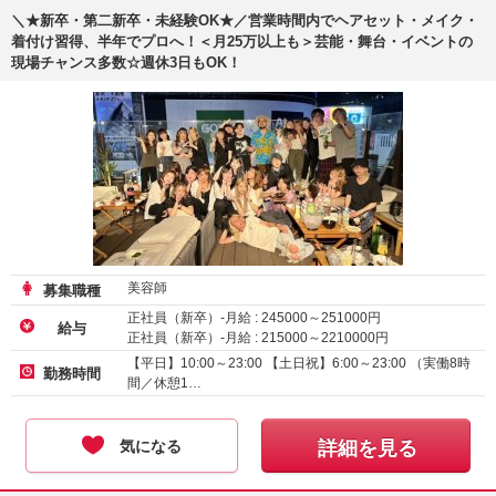
＼★新卒・第二新卒・未経験OK★／営業時間内でヘアセット・メイク・
着付け習得、半年でプロへ！＜月25万以上も＞芸能・舞台・イベントの
現場チャンス多数☆週休3日もOK！
美容師
募集職種
正社員（新卒）-月給 :
245000
～
251000
円
給与
正社員（新卒）-月給 :
215000
～
2210000
円
【平日】10:00～23:00 【土日祝】6:00～23:00 （実働8時
勤務時間
間／休憩1…
気になる
詳細を見る