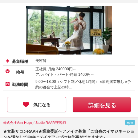
美容師
募集職種
正社員-月給
240000
円～
給与
アルバイト・パート-時給
1400
円～
9:00〜18:00（シフト制／休憩1時間） ※原則残業無し ※予
勤務時間
約の都合で上記の時…
気になる
詳細を見る
株式会社Vent Huge／Studio RAAR/美容師
new
★女装サロンRAAR★業務委託ヘアメイク募集『ご自身のイマジネーショ
ンを活かして自由にメイクアップのお仕事ができます☆』