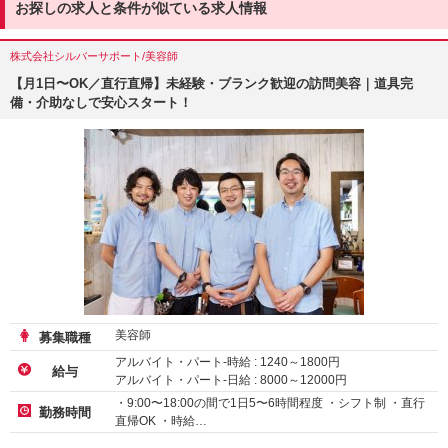
お探しの求人と条件が似ている求人情報
株式会社シルバーサポート/美容師
【月1日〜OK／直行直帰】未経験・ブランク歓迎の訪問美容｜道具完
備・介助なしで安心スタート！
美容師
募集職種
アルバイト・パート-時給 :
1240
～
1800
円
給与
アルバイト・パート-日給 :
8000
～
12000
円
・9:00〜18:00の間で1日5〜6時間程度 ・シフト制 ・直行
勤務時間
直帰OK ・時給…