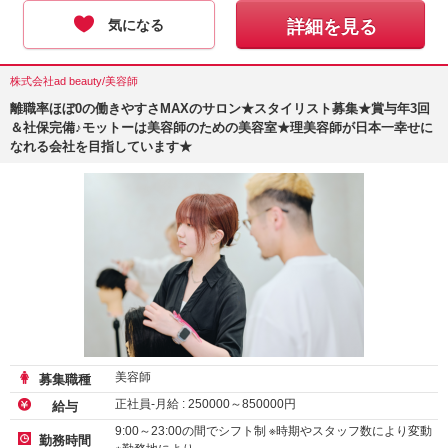
気になる
詳細を見る
株式会社ad beauty/美容師
離職率ほぼ0の働きやすさMAXのサロン★スタイリスト募集★賞与年3回
＆社保完備♪モットーは美容師のための美容室★理美容師が日本一幸せに
なれる会社を目指しています★
美容師
募集職種
正社員-月給 :
250000
～
850000
円
給与
9:00～23:00の間でシフト制 ※時期やスタッフ数により変動
勤務時間