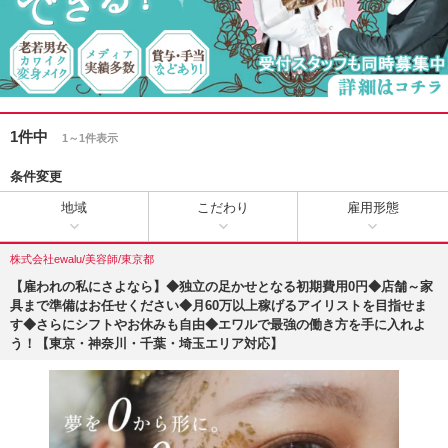
1件中
1～1件表示
条件変更
地域
こだわり
雇用形態
株式会社ewalu/美容師/東京都
【雇われの私にさよなら】◆独立の足かせとなる初期費用0円◆店舗～家
具まで準備はお任せください◆月60万以上稼げるアイリストを目指せま
す◆さらにシフトやお休みも自由◆エワルで最強の働き方を手に入れよ
う！【東京・神奈川・千葉・埼玉エリア対応】