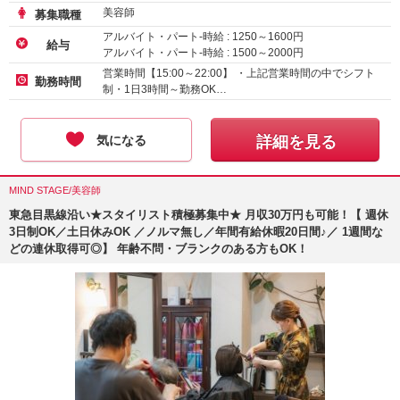
美容師
募集職種
アルバイト・パート-時給 :
1250
～
1600
円
給与
アルバイト・パート-時給 :
1500
～
2000
円
営業時間【15:00～22:00】 ・上記営業時間の中でシフト
勤務時間
制・1日3時間～勤務OK…
気になる
詳細を見る
MIND STAGE/美容師
東急目黒線沿い★スタイリスト積極募集中★ 月収30万円も可能！【 週休
3日制OK／土日休みOK ／ノルマ無し／年間有給休暇20日間♪／ 1週間な
どの連休取得可◎】 年齢不問・ブランクのある方もOK！