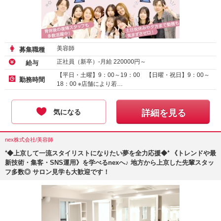
美容師
募集職種
正社員（新卒）-月給
220000
円～
給与
【平日・土曜】9：00～19：00 【日曜・祝日】9：00～
勤務時間
18：00 ※店舗により若…
気になる
詳細を見る
nex株式会社/美容師
⁺◆上京して一流スタイリストになりたい夢を全力応援◆⁺ 《トレンドや最
新技術・集客・SNS運用》を学べるnexへ♪ 地方から上京した先輩スタッ
フ多数◎ サロン見学も大歓迎です！