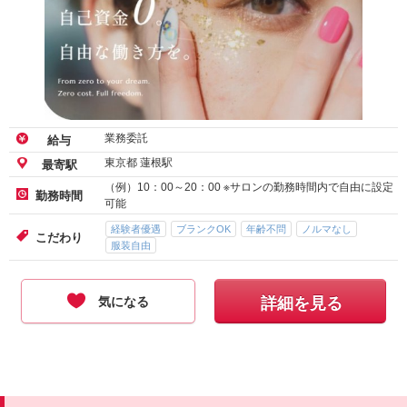
業務委託
給与
東京都 蓮根駅
最寄駅
（例）10：00～20：00 ※サロンの勤務時間内で自由に設定
勤務時間
可能
経験者優遇
ブランクOK
年齢不問
ノルマなし
こだわり
服装自由
気になる
詳細を見る