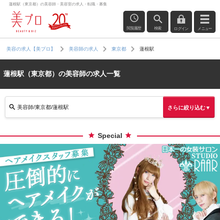
蓮根駅（東京都）の美容師・美容室の求人・転職・募集
閲覧履歴
検索
ログイン
メニュー
蓮根駅
美容の求人【美プロ】
美容師の求人
東京都
蓮根駅（東京都）の美容師の求人一覧
美容師/東京都/蓮根駅
さらに絞り込む▼
Special