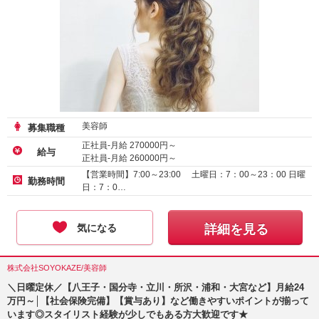
美容師
募集職種
正社員-月給
270000
円～
給与
正社員-月給
260000
円～
業務委託
【営業時間】7:00～23:00 土曜日：7：00～23：00 日曜
勤務時間
日：7：0…
気になる
詳細を見る
株式会社SOYOKAZE/美容師
＼日曜定休／【八王子・国分寺・立川・所沢・浦和・大宮など】月給24
万円～│【社会保険完備】【賞与あり】など働きやすいポイントが揃って
います◎スタイリスト経験が少しでもある方大歓迎です★