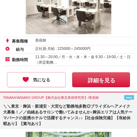
美容師
募集職種
正社員-月給 :
225000
～
245000
円
給与
11:30～20:00／月・火・水・木・金 9:30～19:00／土・日
勤務時間
（所定勤務…
気になる
詳細を見る
TANAKA MASAKO GROUP【株式会社東京美容研究所】/美容師
new
＼＼東京・舞浜・新浦安・大宮など勤務地多数◎ブライダルヘアメイク
大募集！／／由緒あるサロンで働いてみませんか♪舞浜エリアは人気テー
マパークの提携ホテルで活躍するチャンス♪♪【社会保険完備】【有給休
暇あり】【賞与あり】