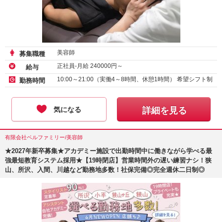
美容師
募集職種
正社員-月給
240000
円～
給与
10:00～21:00（実働4～8時間、休憩1時間） 希望シフト制
勤務時間
気になる
詳細を見る
有限会社ベルファミリー/美容師
★2027年新卒募集★アカデミー施設で出勤時間中に働きながら学べる最
強最短教育システム採用★【19時閉店】営業時間外の遅い練習ナシ！狭
山、所沢、入間、川越など勤務地多数！社保完備◎完全週休二日制◎