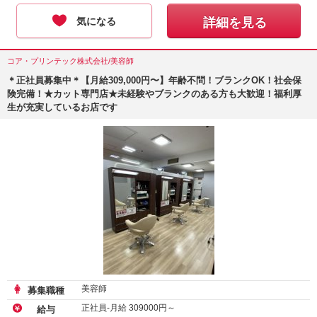
気になる
詳細を見る
コア・プリンテック株式会社/美容師
＊正社員募集中＊【月給309,000円〜】年齢不問！ブランクOK！社会保
険完備！★カット専門店★未経験やブランクのある方も大歓迎！福利厚
生が充実しているお店です
美容師
募集職種
正社員-月給
309000
円～
給与