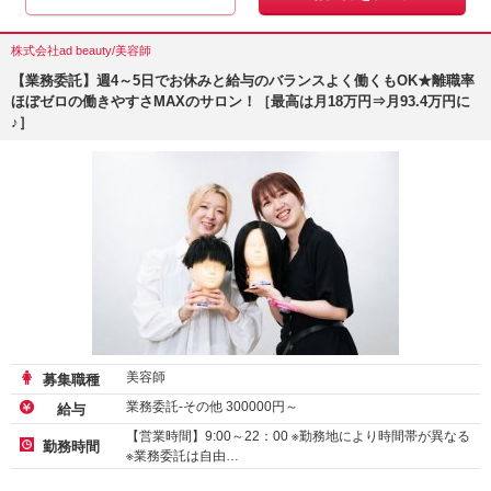
株式会社ad beauty/美容師
【業務委託】週4～5日でお休みと給与のバランスよく働くもOK★離職率
ほぼゼロの働きやすさMAXのサロン！［最高は月18万円⇒月93.4万円に
♪］
美容師
募集職種
業務委託-その他
300000
円～
給与
【営業時間】9:00～22：00 ※勤務地により時間帯が異なる
勤務時間
※業務委託は自由…