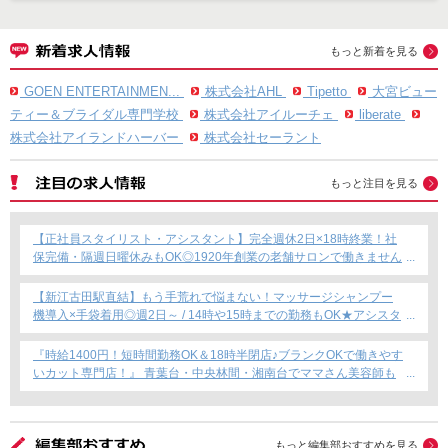
もっと新着を見る
GOEN ENTERTAINMEN...
株式会社AHL
Tipetto
大宮ビュー
ティー＆ブライダル専門学校
株式会社アイルーチェ
liberate
株式会社アイランドハーバー
株式会社セーラント
もっと注目を見る
【正社員スタイリスト・アシスタント】完全週休2日×18時終業！社
保完備・隔週日曜休みもOK◎1920年創業の老舗サロンで働きません
か？
【新江古田駅直結】もう手荒れで悩まない！マッサージシャンプー
機導入×手袋着用◎週2日～ / 14時や15時までの勤務もOK★アシスタ
ント専任募集★
『時給1400円！短時間勤務OK＆18時半閉店♪ブランクOKで働きやす
いカット専門店！』 青葉台・中央林間・湘南台でママさん美容師も
安心のサロン募集！
もっと編集部おすすめを見る