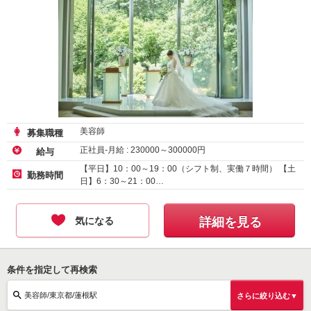
美容師
募集職種
正社員-月給 :
230000
～
300000
円
給与
【平日】10：00～19：00（シフト制、実働７時間） 【土
勤務時間
日】6：30～21：00…
気になる
詳細を見る
条件を指定して再検索
美容師/東京都/蓮根駅
さらに絞り込む▼