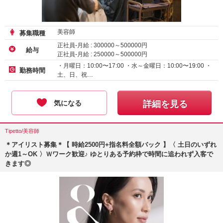
美容師
募集職種
正社員-月給 :
300000
～
500000
円
給与
正社員-月給 :
250000
～
500000
円
・月曜日：10:00〜17:00 ・水～金曜日：10:00〜19:00 ・
勤務時間
土、日、祝…
気になる
詳細を見る
Tipetto/美容師
＊アイリスト募集＊【 時給2500円+指名料全額バック 】〈 土日のいずれ
か週1～OK 〉Ｗワーク歓迎♪ ゆとりある予約枠で時間に追われず入客で
きます◎