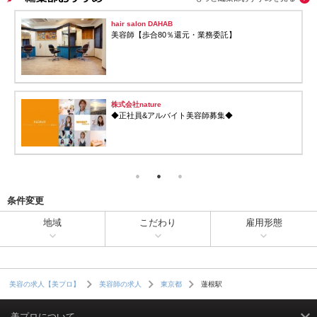
株式会社5through
週１〜勤務もOK！美容師
Rest Door株式会社
週3～・パートのスタイリスト・美容師
条件変更
地域
こだわり
雇用形態
蓮根駅
美容の求人【美プロ】
美容師の求人
東京都
美プロについて