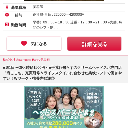
美容師
募集職種
正社員-月給 :
225000
～
420000
円
給与
早番）09：30～18：30 遅番）12：30～21：30 ※実働8時
勤務時間
間のシフト制 …
気になる
詳細を見る
株式会社 Sea meets Earth/美容師
■週1日〜OK×時給1500円～■手荒れ知らずのクリームヘッドスパ専門店
「海ここち」充実研修＆ライフスタイルに合わせた柔軟シフトで働きや
すい！Wワーク・扶養内歓迎◎