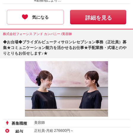
※勤務地により…
気になる
詳細を見る
株式会社フォーシス アンド カンパニー /美容師
◆お台場◆ブライダルビューティサロンレセプション事務（正社員）募
集★コミュニケーション能力を活かせるお仕事★手配業務・式場とのや
りとりもお任せします♪★
美容師
募集職種
正社員-月給
276600
円～
給与