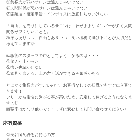
①集客力が弱いサロンは選んじゃいけない
②人間関係が悪いサロンは選んじゃいけない
③開業届・確定申告・インボイスは放置しちゃいけない
「自由」を売りにしているサロンは、わがままなメンバーが多く人間
関係が良くないことも。
秩序もありつつ、自由もありつつ、良い塩梅で働けることが大切だと
考えています◎
転職後のスタッフの声としてよく上がるのは・・・
①収入が上がった
②怖い先輩がいない
③意見が言える、上の方と話ができる空気感がある
とにかく集客力がすごいので、お客様なしでの転職でもすぐに入客で
きます！
フリーから指名に繋がる率が高いため、安定して稼げるようになりま
すよ◎
離職率はかなり低いです！まずは安心してお問い合わせください♪
応募資格
◎美容師免許をお持ちの方