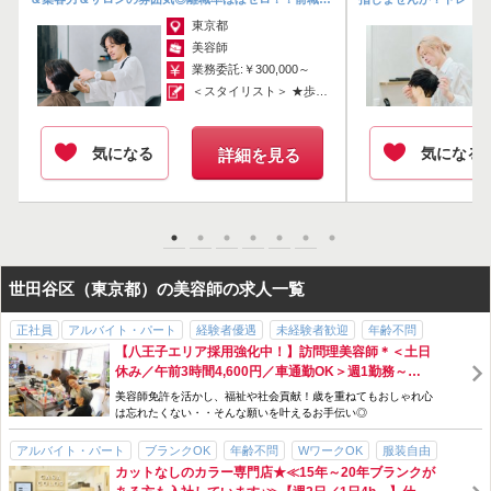
歩合率は45～88％です。
「倍」稼げることも珍しくないです★
ノウハウや不安な技術を改
東京都
美容師
また、業務委託で収入がガクッと落ちないか…そんな心配のある方に
業務委託:￥300,000～
向けて、3パターンの保障給もあり。
＜スタイリスト＞ ★歩合率：70％～（...
業務委託の経験が無い方でもトライしやすいですよ！
気になる
気になる
詳細を見る
＜＜将来を見据えて働けます＞＞
「いつかは自分の家庭をつくりたい」
そう考えている方も無理なく続けられる職場です。
出産・育児などライフイベントの変化に対応する産前産後休暇・育児
世田谷区（東京都）の美容師の求人一覧
休暇などの制度を整えています♪
在籍するママスタッフも育児と両立しながら活躍中！
正社員
アルバイト・パート
経験者優遇
未経験者歓迎
年齢不問
良い働き方をお互いに話し合って決めていけたら…そう考えていま
【八王子エリア採用強化中！】訪問理美容師＊＜土日
WワークOK
ノルマなし
服装自由
主婦・主夫歓迎
パパ・ママ在籍
す。
休み／午前3時間4,600円／車通勤OK＞週1勤務～
髪型・髪色自由
40代以上活躍できる
交通費支給
社会保険完備
手当充実
OK！午前中保障あり◎サロンとのWワークも可能！
美容師免許を活かし、福祉や社会貢献！歳を重ねてもおしゃれ心
研修制度あり
外部講習費負担
社員登用あり
車・バイクOK
は忘れたくない・・そんな願いを叶えるお手伝い◎
独立支援制度あり
土日休みOK
週1日～
18時までに退社できる
急募
＜＜ちゃんと休息もとれます＞＞
アルバイト・パート
ブランクOK
年齢不問
WワークOK
服装自由
カットなしのカラー専門店★≪15年～20年ブランクが
しっかり稼げるのはもちろん、お休みもちゃんと取れるのがポイン
パパ・ママ在籍
髪型・髪色自由
Uターン・Iターン・Jターン