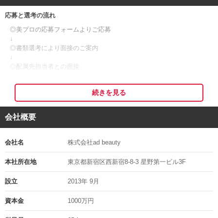
関係が良くないことも。
応募と選考の流れ
秩序もありつつ、自由もありつつ、良い塩梅で働けることが大切だと
考えています◎
◎美プロの応募フォームよりご応募
↓
転職後のスタッフの声としてよく上がるのは・・・
◎書類選考により面接のご案内
①収入が上がった
↓
②怖い先輩がいない
◎配属先担当者との面接
③意見が言える、上の方と話ができる空気感がある
↓
◎採用決定
とにかく集客力がすごいので、お客様なしでの転職でもすぐに入客で
続きを見る
↓
きます！
◎入社
フリーから指名に繋がる率が高いため、安定して稼げるようになりま
会社概要
すよ◎
※応募者多数の場合、書類選考を通過された方のみにご連絡する可能
離職率もかなり低く安心してジョインできるサロンです＊
性がございますので、予めご了承くださいますようお願い申し上げま
す。
会社名
株式会社ad beauty
・収入、休みを増やしたい
※応募の秘密は厳守いたします。
・結婚に備えて貯金したい
※面接日等は考慮しますのでご相談ください。
本社所在地
東京都新宿区西新宿8-8-3 星野第一ビル3F
・マイホームを購入したい
そんな方もぜひご応募を♪
面接地の住所
設立
2013年 9月
面接時にご案内します
「報酬」と「お休み」両方を叶えましょう＊
資本金
1000万円
エリア入客数で上位を保っており、スタッフの毎月の入客平均は187
担当の部署や氏名
人のサロンです！