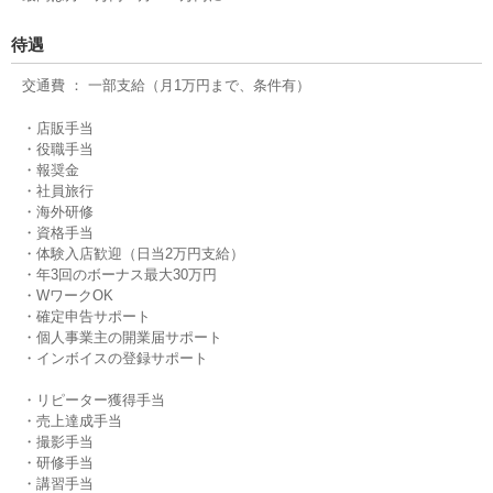
を表示
]
待遇
上大岡駅 徒歩1分
交通費 ： 一部支給（月1万円まで、条件有）
Cathy 行徳店【キャシー】
千葉県市川市行徳駅前2-11-2 マルエツ行徳店内１F [
地図を表示
]
・店販手当
行徳駅 1分
・役職手当
・報奨金
・社員旅行
・海外研修
・資格手当
・体験入店歓迎（日当2万円支給）
・年3回のボーナス最大30万円
・WワークOK
・確定申告サポート
・個人事業主の開業届サポート
・インボイスの登録サポート
・リピーター獲得手当
・売上達成手当
・撮影手当
・研修手当
・講習手当