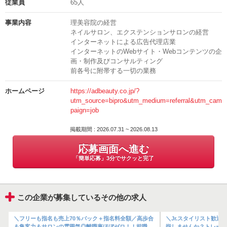
従業員
65人
採用担当
200人を入客した場合、1ヶ月に50万円以上稼ぐことも可能。
事業内容
理美容院の経営
さらに幹部になると、100万円以上を稼ぎながら活躍もできます♪
電話番号
ネイルサロン、エクステンションサロンの経営
03-6908-6663
インターネットによる広告代理店業
「スタイリストになったのに、思うように入客できなかった」
インターネットのWebサイト・Webコンテンツの企
「基本給が低くて、収入が伸びずに悩んでいた」
画・制作及びコンサルティング
前各号に附帯する一切の業務
そんな経験のある方、ぜひご応募ください★
海外研修や自己啓発支援など、働きながら自分に磨きをかけられる制
度も多彩。
ホームページ
https://adbeauty.co.jp/?
utm_source=bipro&utm_medium=referral&utm_cam
自分の理想に向かってコツコツ進んでいけるはずです！
paign=job
＜＜自分に合った働き方で収入UP＞＞
掲載期間 : 2026.07.31 ~ 2026.08.13
応募画面へ進む
・正社員は月給＋各種手当
・業務委託は45～88％の歩合
「簡単応募」3分でサクッと完了
※初めてでもトライしやすい給与保証あり
働き方は正社員、業務委託、アルバイト・パートの3つをご用意◎
正社員の場合は25万円～の給与に加え、売上・店販など各種手当で頑
この企業が募集しているその他の求人
張りを還元します。
ズ
＼フリーも指名も売上70％バック＋指名料全額／高歩合
＼Jr.スタイリスト歓
業務委託は自由出勤で、自分のペースでしっかり稼ぐことが可能★
囲
＆集客力＆サロンの雰囲気◎離職率ほぼゼロ！！前職の
指しませんか？トレーニ