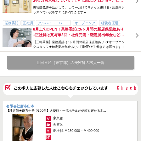
ある方も入社しています♪≫【週2日／1日4h～】仕事
ト！
女性スタッフ多数
40代以上活躍できる
車・バイクOK
社会保険完備
内容も働き方も、無理なく復帰しやすい♪〈都内エリ
正社員は完全週休2日制で、仕事とプライベートバランスよく働けま
美容師免許を活かして、 カラーだけでサクッと働ける♪ 店舗内レ
交通費支給
手当充実
研修制度あり
産休・育休制度あり
アで募集中！〉
ッスンで不安をすぐに解消できます★
す。
勤務時間・曜日応相談
週2日～
扶養控除内
残業月10時間以下
業務委託
正社員
アルバイト・パート
オープニング
経験者優遇
お祝い金あり
急募
駅チカ
サロン見学OK
主婦・主夫歓迎
有給休暇ももちろん取得できるのでリフレッシュもしながら、お仕事
8月上旬OPEN！業務委託は6ヶ月間の新店保証給あり
店長候補
幹部候補
ブランクOK
年齢不問
WワークOK
ノルマなし
にのぞめます★
パパ・ママ歓迎
♪正社員は賞与年3回・社保完備・確定拠出年金など充
服装自由
主婦・主夫歓迎
髪型・髪色自由
交通費支給
社会保険完備
実の待遇◎エリアNO.1の人気サロン多数！＜引っ越し
【三軒茶屋】業務委託は6ヶ月間の新店保証給あり♪★オープニン
アルバイト・パートや業務委託の場合は柔軟にお休みを取ることが可
歩合・インセンティブあり
手当充実
研修制度あり
完全週休二日制
祝い金20万円支給＞
グスタッフ★確定拠出年金あり♪【業/正/ア】働き方は選べます！
能。
長期休暇あり
勤務時間・曜日応相談
新規フリー客多数
サロン見学OK
マイペースに働き続けられますよ◎
アットホーム
駅チカ
急募
男性スタッフ多数
女性スタッフ多数
世田谷区（東京都）の美容師の求人一覧
賞与・ボーナスあり
お祝い金あり
求人に関して気になる点やわからない点があれば、お気軽にお問い合
わせください♪
「聞いておきたいこと」「気になっていること」「ぶっちゃけ、どう
なの…？」を解消してから応募するか決めたいという方もまずは「応
募画面へ進む」からエントリーいただき、いろいろとご質問ください
◎
有限会社麻布山本
ZOOMでフランクに話をしながら、実際どうなの？という話が気軽に
【理容師★麻布十番で100年】大使館・一流ホテルが信頼を寄せる本...
できればと思います♪
東京都
美容師
「応募画面へ進む」からエントリー
正社員:￥230,000～￥400,000
↓↓
こちらからご連絡します