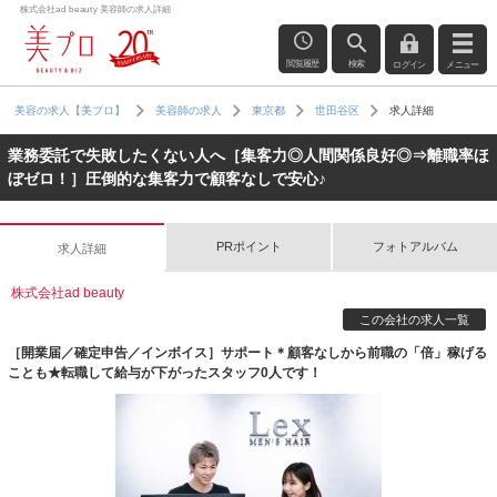
株式会社ad beauty 美容師の求人詳細
閲覧履歴
検索
ログイン
メニュー
求人詳細
美容の求人【美プロ】
美容師の求人
東京都
世田谷区
業務委託で失敗したくない人へ［集客力◎人間関係良好◎⇒離職率ほ
ぼゼロ！］圧倒的な集客力で顧客なしで安心♪
PRポイント
フォトアルバム
求人詳細
株式会社ad beauty
この会社の求人一覧
［開業届／確定申告／インボイス］サポート＊顧客なしから前職の「倍」稼げる
ことも★転職して給与が下がったスタッフ0人です！