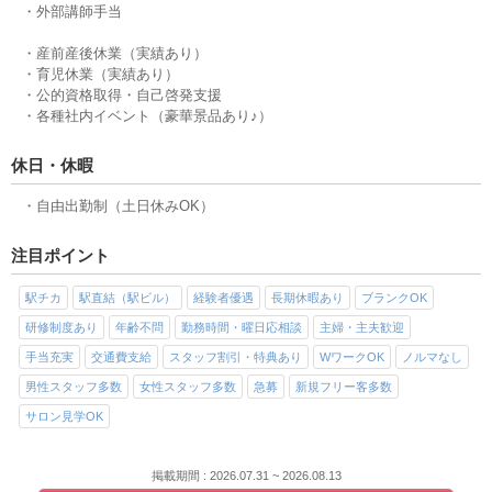
・外部講師手当
・産前産後休業（実績あり）
・育児休業（実績あり）
・公的資格取得・自己啓発支援
・各種社内イベント（豪華景品あり♪）
休日・休暇
・自由出勤制（土日休みOK）
注目ポイント
駅チカ
駅直結（駅ビル）
経験者優遇
長期休暇あり
ブランクOK
研修制度あり
年齢不問
勤務時間・曜日応相談
主婦・主夫歓迎
手当充実
交通費支給
スタッフ割引・特典あり
WワークOK
ノルマなし
男性スタッフ多数
女性スタッフ多数
急募
新規フリー客多数
サロン見学OK
掲載期間 : 2026.07.31 ~ 2026.08.13