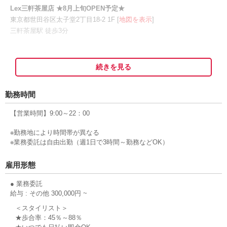
Lex三軒茶屋店 ★8月上旬OPEN予定★
東京都世田谷区太子堂2丁目18-2 1F [
地図を表示
]
三軒茶屋駅 徒歩3分
【全席個室】MEN'S HAIR Lex 新小岩（レックス）
東京都葛飾区新小岩1-38-5 KANAYA 2F [
続きを見る
地図を表示
]
新小岩駅 徒歩3分
勤務時間
clover 新小岩店【クローバー】
【営業時間】9:00～22：00
東京都葛飾区新小岩2丁目8-8 クリスタルハイム新小岩1F [
地図を表
示
]
※勤務地により時間帯が異なる
新小岩駅 3分
※業務委託は自由出勤（週1日で3時間～勤務などOK）
Seep 小岩店【シープ】
雇用形態
東京都江戸川区南小岩7-27-3 第3イーストビル2F [
地図を表示
]
小岩駅 1分
● 業務委託
給与 : その他 300,000円 ~
sora 小岩店【ソラ】
＜スタイリスト＞
東京都江戸川区西小岩４-１-２２ スピカ小岩ビル２Ｆ [
★歩合率：45％～88％
地図を表示
]