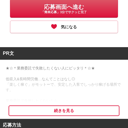
応募画面へ進む
「簡単応募」3分でサクッと完了
気になる
PR文
★☆＊業務委託で失敗したくない人にピッタリ＊☆★
低収入&長時間労働…なんてことはなし◎
「楽しく稼ぐ」がモットーで、安定した入客でしっかり稼げる場所で
す。
業務委託で失敗したくないなら・・・
①集客力が弱いサロンは選んじゃいけない
続きを見る
②人間関係が悪いサロンは選んじゃいけない
③開業届・確定申告・インボイスは放置しちゃいけない
応募方法
「自由」を売りにしているサロンは、わがままなメンバーが多く人間