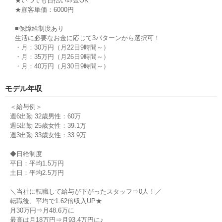
★いつでも日払い即金OK
小岩駅 3分
★顧客単価：6000円
chic 大島店【チック】
■保障給制度あり
東京都江東区大島8丁目3-4 シャトレハタノ1F [
地図を表示
]
生活に必要なお金に応じて3パターンから選択可！
・月：30万円（月22日9時間～）
大島駅 3分
・月：35万円（月26日9時間～）
・月：40万円（月30日9時間～）
CRAFT HAIR 西葛西店 【クラフトヘアー】
東京都江戸川区西葛西５-7-1 Luna et soleil 1F [
地図を表示
]
モデル年収
西葛西駅 徒歩3分
＜給与例＞
週6出勤 32歳男性：60万
美容室 FINE 小岩店【ファイン】
週5出勤 25歳女性：39.1万
東京都江戸川区西小岩1-22-18 B1F [
地図を表示
]
週3出勤 33歳女性：33.9万
小岩駅 徒歩2分
◆日給制度
平日：平均1.5万円
美容室 MEN'S HAIR Lex 小岩【メンズ ヘア レックス】
土日：平均2.5万円
東京都江戸川区
小岩駅
＼当社に転職して給与が下がったスタッフ⇒0人！／
転職後、平均で1.62倍収入UP★
美容室 aile 上大岡店【エイル】
月30万円⇒月48.6万に
最高は月18万円⇒月93.4万円に♪
神奈川県横浜市港南区上大岡西1-14-3 ホテルトリアノンビル2F [
地図