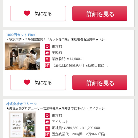
気になる
詳細を見る
1000円カット Plus
＜駒沢大学＞＊半個室空間＊『カット専門店』未経験者も活躍中★《シ...
東京都
美容師
業務委託:￥14,500～
【最低日給保障あり】※勤務日数によ
り変動...
気になる
詳細を見る
株式会社オフリール
★美容店舗プロデューサー営業職募集★来年までにネイル・アイラッシ...
東京都
アイリスト
正社員:￥284,660～￥1,200,000
固定残業代 20時間 2万9660円込