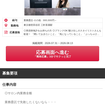
給与
業務委託-その他 : 300,000円～
東京都世田谷区 三軒茶屋駅
勤務地
◎美容師免許をお持ちの方 ◎ブランクOK 駆け出しのスタイリストさんも
応募資格
歓迎！ 「聞いておきたいこと」「気になっていること」「ぶっちゃけ、
どうなの…？」を解消してから応募するか決めたいという方もまずは「応
募画面へ進む」からエントリーいただき、いろいろとご質問ください◎
掲載期間 : 2026.07.31 ~ 2026.08.13
ZOOMでフランクに話をしながら、実際どうなの？という話が気軽にでき
ればと思います♪ 「応募画面へ進む」からエントリー ↓↓ こちらからご連
応募画面へ進む
絡します ↓↓ カジュアル個別面談（ZOOM） ↓↓ サロン見学（希望者の
み） お気軽にどうぞ！
「簡単応募」3分でサクッと完了
募集要項
仕事内容
◎サロン内業務全般
業務委託で失敗したくないなら・・・