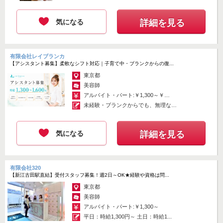
↓↓
カジュアル個別面談（ZOOM）
気になる
詳細を見る
↓↓
サロン見学（希望者のみ）
お気軽にどうぞ！
有限会社レイブランカ
【アシスタント募集】柔軟なシフト対応｜子育て中・ブランクからの復...
東京都
掲載期間 : 2026.07.31 ~ 2026.08.13
美容師
アルバイト・パート:￥1,300～￥1,600
応募画面へ進む
未経験・ブランクからでも、無理なく
「簡単応募」3分でサクッと完了
ステッ...
気になる
詳細を見る
有限会社320
【新江古田駅直結】受付スタッフ募集！週2日～OK★経験や資格は問...
東京都
美容師
アルバイト・パート:￥1,300～
平日：時給1,300円～ 土日：時給1...