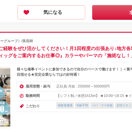
気になる
ャーグループ）/美容師
ご経験をぜひ活かしてください！月1回程度の出張あり♪地方各
ィッグをご案内するお仕事◎』カラーやパーマの「施術なし！
様々な催事イベントに参加できるので自分のペースで働けます！｜＜賞与
目指せる★安定企業ならではの好待遇！
正社員-月給 :
～
円
雇用形態・給与
250000
500000
【シフト制／休憩1h15m】 ★10:00~19:15
勤務時間
経験者優遇
年齢不問
パパ・ママ在籍
女性スタッ
こだわり