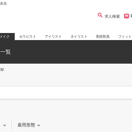
募集
求人検索
メイク
セラピスト
アイリスト
ネイリスト
美容部員
フィット
人一覧
町駅
り
雇用形態