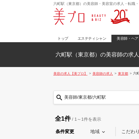
六町駅（東京都）の美容師・美容室の求人・転職・
トップ
エステティシャン
美容師・ヘア
六町駅（東京都）の美容師の求
六
美容の求人【美プロ】
美容師の求人
東京都
美容師/東京都/六町駅
全1件
/
1～1
件を表示
条件変更
地域
こだわ