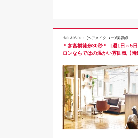
Hair＆Make u (ヘアメイク ユー)/美容師
＊参宮橋徒歩30秒＊［週1日～5
ロンならではの温かい雰囲気【時給