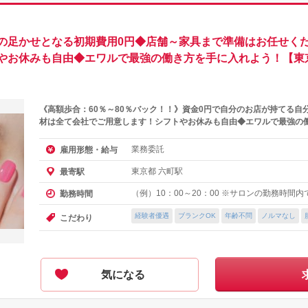
の足かせとなる初期費用0円◆店舗～家具まで準備はお任せくだ
やお休みも自由◆エワルで最強の働き方を手に入れよう！【東
《高額歩合：60％～80％バック！！》資金0円で自分のお店が持てる自
材は全て会社でご用意します！シフトやお休みも自由◆エワルで最強の
業務委託
雇用形態・給与
東京都 六町駅
最寄駅
（例）10：00～20：00 ※サロンの勤務時間
勤務時間
経験者優遇
ブランクOK
年齢不問
ノルマなし
こだわり
気になる