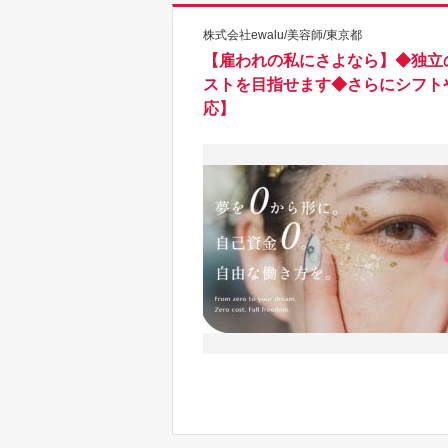
株式会社ewalu/美容師/東京都
【雇われの私にさよなら】◆独立
ストを目指せます◆さらにシフト
応】