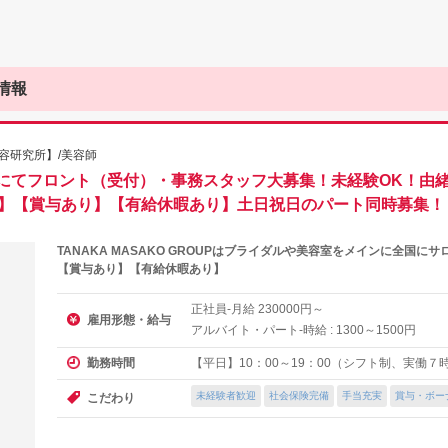
情報
京美容研究所】/美容師
にてフロント（受付）・事務スタッフ大募集！未経験OK！由緒
備】【賞与あり】【有給休暇あり】土日祝日のパート同時募集！
TANAKA MASAKO GROUPはブライダルや美容室をメインに全国
【賞与あり】【有給休暇あり】
正社員-月給
円～
230000
雇用形態・給与
アルバイト・パート-時給 :
～
円
1300
1500
【平日】10：00～19：00（シフト制、実働７時
勤務時間
未経験者歓迎
社会保険完備
手当充実
賞与・ボー
こだわり