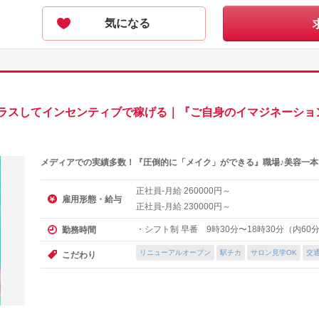
気になる
プラスしてインセンティブで稼げる｜『ご自身のイマジネーショ
メディアでの実績多数！『圧倒的に「メイク」ができる』職場♪美容一本
正社員-月給
円～
260000
雇用形態・給与
正社員-月給
円～
230000
・シフト制 早番 9時30分〜18時30分（内60
勤務時間
リニューアルオープン
駅チカ
サロン見学OK
交
こだわり