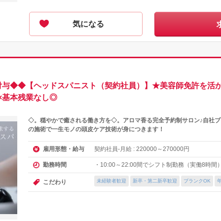
気になる
付与◆◆【ヘッドスパニスト（契約社員）】★美容師免許を活
×基本残業なし◎
◇。穏やかで癒される働き方を◇。アロマ香る完全予約制サロン♪自社ブラ
の施術で一生モノの頭皮ケア技術が身につきます！
契約社員-月給 :
～
円
雇用形態・給与
220000
270000
・10:00～22:00間でシフト制勤務（実働8時間
勤務時間
未経験者歓迎
新卒・第二新卒歓迎
ブランクOK
こだわり