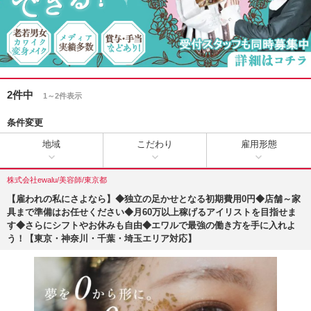
2件中
1～2件表示
条件変更
地域
こだわり
雇用形態
株式会社ewalu/美容師/東京都
【雇われの私にさよなら】◆独立の足かせとなる初期費用0円◆店舗～家
具まで準備はお任せください◆月60万以上稼げるアイリストを目指せま
す◆さらにシフトやお休みも自由◆エワルで最強の働き方を手に入れよ
う！【東京・神奈川・千葉・埼玉エリア対応】