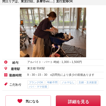
問エリアは、東京23区、多摩市etc…］直行直帰OK
アルバイト・パート-時給 :
1,300
～
1,500
円
給与
東京都 羽村駅
最寄駅
9：30～15：30 ※訪問先により多少の前後あります
勤務時間
ブランクOK
年齢不問
ノルマなし
主婦・主夫歓迎
こだわり
パパ・ママ在籍
気になる
詳細を見る