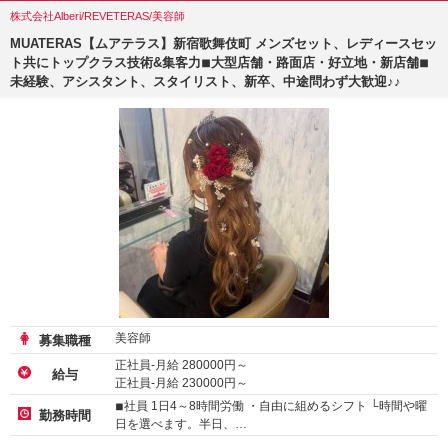
株式会社Alberi/REVETERAS/美容師
MUATERAS【ムアテラス】新宿歌舞伎町 メンズセット、レディースセッ
ト共にトップクラス技術&集客力◾︎大型店舗・路面店・好立地・新店舗◾︎
未経験、アシスタント、スタイリスト、新卒、中途問わず大歓迎♪♪
美容師
募集職種
正社員-月給
280000
円～
給与
正社員-月給
230000
円～
アルバイト・パート-時給 :
1250
～
2500
円
◾︎社員 1日4～8時間労働 ・自由に組めるシフト └時間や曜
勤務時間
日を選べます。半日、…