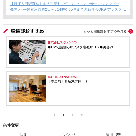
【新江古田駅直結】もう手荒れで悩まない！マッサージシャンプー
機導入×手袋着用◎週2日～ / 14時や15時までの勤務もOK★アシスタ
ント専任募集★
もっと編集部おすすめを見る
株式会社スヴェンソン
◆CMで話題のサブスク増毛サロン◆美容師
CUT CLUB NATURAL
【美容師】月給28万円～！
条件変更
地域
こだわり
雇用形態