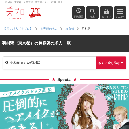
羽村駅（東京都）の美容師・美容室の求人・転職・募集
閲覧履歴
検索
ログイン
メニュー
羽村駅
美容の求人【美プロ】
美容師の求人
東京都
羽村駅（東京都）の美容師の求人一覧
美容師/東京都/羽村駅
さらに絞り込む▼
Special