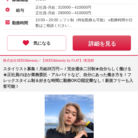
正社員-月給 :
310000
～
410000
円
給与
正社員-月給 :
290000
～
410000
円
正社員-月給 :
222300
～
258750
円
10:00～20:00 シフト制（時短勤務も可能） ※勤務時間や日
勤務時間
数はご相談ください…
気になる
詳細を見る
株式会社SEED&beauty／【SEED&beauty by FLAT】/美容師
スタイリスト募集！月給28万円～ / 完全週休二日制★自分らしく働ける
★正社員のほか業務委託・アルバイトなど、自分にあった働き方を！フ
レックスタイム制＆好きな時間に勤務OK◎固定費なし！新規フリーも入
客可能！