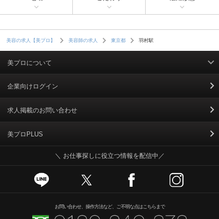
羽村駅
美容の求人【美プロ】
美容師の求人
東京都
美プロについて
利用規約
企業向けログイン
掲載規約
求人掲載のお問い合わせ
個人情報保護ポリシー
美プロPLUS
＼ お仕事探しに役立つ情報を配信中／
個人情報のお取り扱いについて
Cookieポリシー
スカウトとは
お問い合わせ、操作方法など、ご不明な点はこちらまで