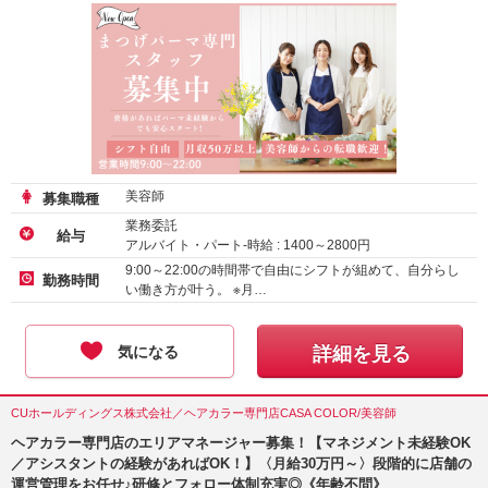
美容師
募集職種
業務委託
給与
アルバイト・パート-時給 :
1400
～
2800
円
正社員-月給 :
260000
～
325000
円
9:00～22:00の時間帯で自由にシフトが組めて、自分らし
勤務時間
い働き方が叶う。 ※月…
気になる
詳細を見る
CUホールディングス株式会社／ヘアカラー専門店CASA COLOR/美容師
ヘアカラー専門店のエリアマネージャー募集！【マネジメント未経験OK
／アシスタントの経験があればOK！】〈月給30万円～〉段階的に店舗の
運営管理をお任せ♪研修とフォロー体制充実◎《年齢不問》