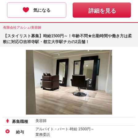
気になる
詳細を見る
有限会社アルシュ/美容師
【スタイリスト募集】時給1500円～！年齢不問★出勤時間や働き方は柔
軟に対応◎吉祥寺駅・都立大学駅チカの2店舗！
美容師
募集職種
アルバイト・パート-時給
1500
円～
給与
業務委託