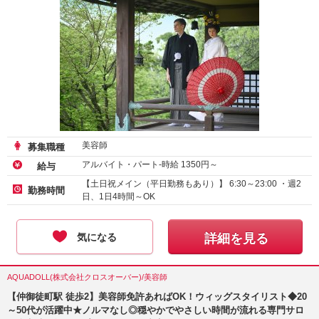
美容師
募集職種
アルバイト・パート-時給
1350
円～
給与
【土日祝メイン（平日勤務もあり）】 6:30～23:00 ・週2
勤務時間
日、1日4時間～OK
気になる
詳細を見る
AQUADOLL(株式会社クロスオーバー)/美容師
【仲御徒町駅 徒歩2】美容師免許あればOK！ウィッグスタイリスト◆20
～50代が活躍中★ノルマなし◎穏やかでやさしい時間が流れる専門サロ