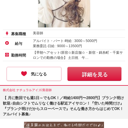
美容師
募集職種
アルバイト・パート-時給 :
3000
～
5000
円
給与
業務委託-日給 :
9000
～
13500
円
【早朝ヘアセット/原宿☆新店舗☆・新宿・錦糸町・千葉サ
勤務時間
ロンでの勤務の場合】 土日祝 午…
気になる
詳細を見る
株式会社 ナチュラルアイズ/美容師
【 月に数回でも週1日～でもOK！／時給1400円〜2800円】ブランク明け
歓迎♪自由シフトでムリなく働ける駅近アイサロン！『空いた時間だけ』
『ブランク明けだからスローペースで』そんな働き方からはじめてOK！
アルバイト募集♪