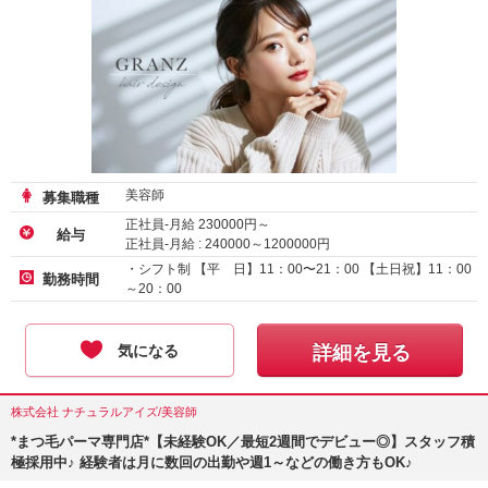
美容師
募集職種
正社員-月給
230000
円～
給与
正社員-月給 :
240000
～
1200000
円
業務委託
・シフト制 【平 日】11：00〜21：00 【土日祝】11：00
勤務時間
～20：00
気になる
詳細を見る
株式会社 ナチュラルアイズ/美容師
*まつ毛パーマ専門店*【未経験OK／最短2週間でデビュー◎】スタッフ積
極採用中♪ 経験者は月に数回の出勤や週1～などの働き方もOK♪