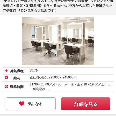
⁺◆上京して一流スタイリストになりたい夢を全力応援◆⁺ 《トレンドや最
新技術・集客・SNS運用》を学べるnexへ♪ 地方から上京した先輩スタッ
フ多数◎ サロン見学も大歓迎です！
美容師
募集職種
正社員-月給 :
225000
～
245000
円
給与
11:30～20:00／月・火・水・木・金 9:30～19:00／土・日
勤務時間
（所定勤務…
気になる
詳細を見る