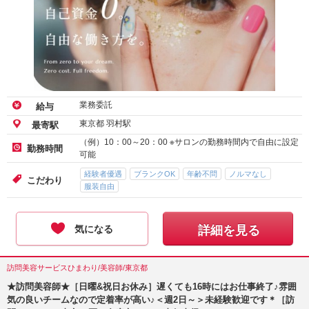
業務委託
給与
東京都 羽村駅
最寄駅
（例）10：00～20：00 ※サロンの勤務時間内で自由に設定
勤務時間
可能
経験者優遇
ブランクOK
年齢不問
ノルマなし
こだわり
服装自由
気になる
詳細を見る
訪問美容サービスひまわり/美容師/東京都
★訪問美容師★［日曜&祝日お休み］遅くても16時にはお仕事終了♪雰囲
気の良いチームなので定着率が高い♪＜週2日～＞未経験歓迎です＊［訪