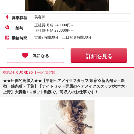
美容師
募集職種
正社員-月給
240000
円～
給与
正社員-月給
230000
円～
実働7時間30分 土日祝８時間30分
勤務時間
気になる
詳細を見る
株式会社CUORE (クオーレ)/美容師
★★圧倒的高収入★★【早朝ヘアメイクスタッフ/原宿☆新店舗☆・新
宿・錦糸町・千葉】【ナイトセット専属のヘアメイクスタッフ/六本木・
上野】大募集♪スポット勤務で、高収入のお仕事です！