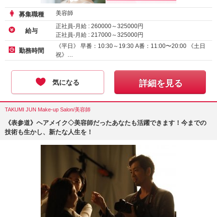
美容師
募集職種
正社員-月給 :
260000
～
325000
円
給与
正社員-月給 :
217000
～
325000
円
《平日》 早番：10:30～19:30 A番：11:00〜20:00 《土日
勤務時間
祝》…
気になる
詳細を見る
TAKUMI JUN Make-up Salon/美容師
《表参道》ヘアメイク◇美容師だったあなたも活躍できます！今までの
技術も生かし、新たな人生を！