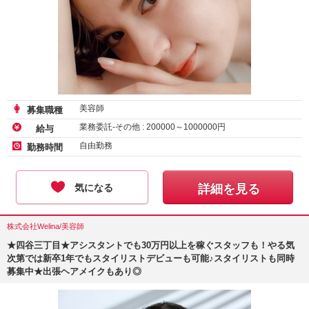
美容師
募集職種
業務委託-その他 :
200000
～
1000000
円
給与
自由勤務
勤務時間
気になる
詳細を見る
株式会社Welina/美容師
★四谷三丁目★アシスタントでも30万円以上を稼ぐスタッフも！やる気
次第では新卒1年でもスタイリストデビューも可能♪スタイリストも同時
募集中★出張ヘアメイクもあり◎