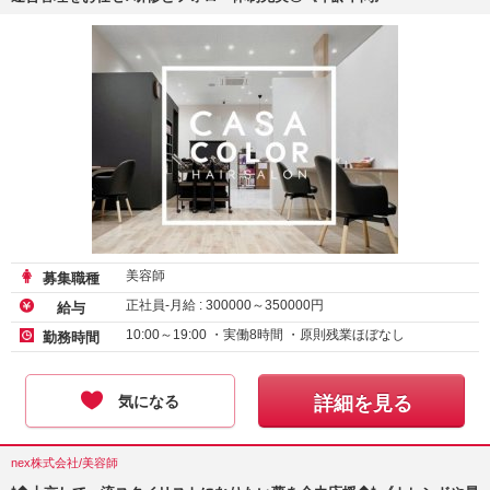
美容師
募集職種
正社員-月給 :
300000
～
350000
円
給与
10:00～19:00 ・実働8時間 ・原則残業ほぼなし
勤務時間
気になる
詳細を見る
nex株式会社/美容師