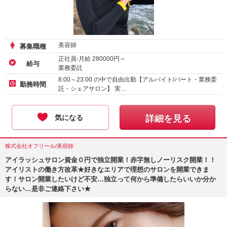
美容師
募集職種
正社員-月給
280000
円～
給与
業務委託
アルバイト・パート-時給
1600
円～
8:00～23:00 の中で自由出勤【アルバイト/パート・業務委
勤務時間
託・シェアサロン】 実…
気になる
詳細を見る
株式会社オフリール/美容師
アイラッシュサロン資金０円で独立開業！赤字無しノーリスク開業！！
アイリストの働き方改革★好きなエリアで理想のサロンを開業できま
す！サロン開業したいけど不安…独立って何から準備したらいいか分か
らない…是非ご連絡下さい★