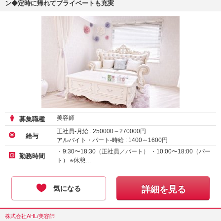
ン◆定時に帰れてプライベートも充実
美容師
募集職種
正社員-月給 :
250000
～
270000
円
給与
アルバイト・パート-時給 :
1400
～
1600
円
・9:30〜18:30（正社員／パート） ・10:00〜18:00（パー
勤務時間
ト） ※休憩…
気になる
詳細を見る
株式会社AHL/美容師