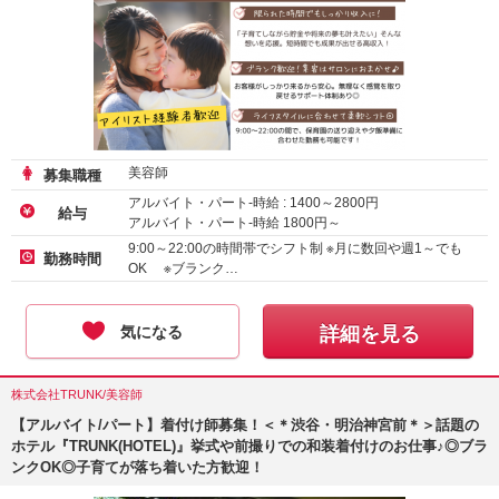
美容師
募集職種
アルバイト・パート-時給 :
1400
～
2800
円
給与
アルバイト・パート-時給
1800
円～
9:00～22:00の時間帯でシフト制 ※月に数回や週1～でも
勤務時間
OK ※ブランク…
気になる
詳細を見る
株式会社TRUNK/美容師
【アルバイト/パート】着付け師募集！＜＊渋谷・明治神宮前＊＞話題の
ホテル『TRUNK(HOTEL)』挙式や前撮りでの和装着付けのお仕事♪◎ブラ
ンクOK◎子育てが落ち着いた方歓迎！