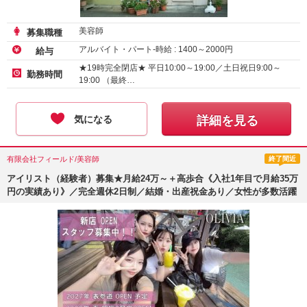
美容師
募集職種
アルバイト・パート-時給 :
1400
～
2000
円
給与
★19時完全閉店★ 平日10:00～19:00／土日祝日9:00～
勤務時間
19:00 （最終…
気になる
詳細を見る
有限会社フィールド/美容師
終了間近
アイリスト（経験者）募集★月給24万～＋高歩合《入社1年目で月給35万
円の実績あり》／完全週休2日制／結婚・出産祝金あり／女性が多数活躍