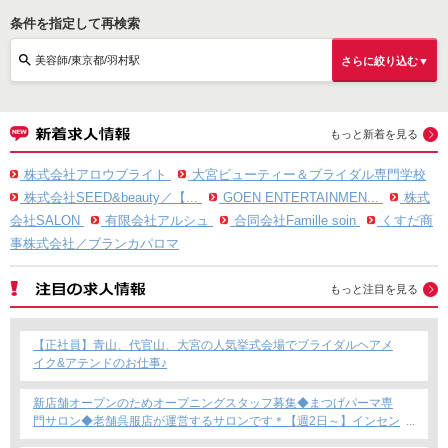
条件を指定して再検索
美容師/東京都/羽村駅
さらに絞り込む▼
もっと新着を見る
株式会社アロウブライト
大宮ビューティー＆ブライダル専門学校
株式会社SEED&beauty／【...
GOEN ENTERTAINMEN...
株式
会社SALON
有限会社アルシュ
合同会社Famille soin
くすだ商
事株式会社／ブランカパロマ
もっと注目を見る
【正社員】青山、代官山、大宮の人気挙式会場でブライダルヘアメ
イク&アテンドのお仕事♪
新店舗オープンのためオープニングスタッフ募集◆まつげパーマ専
門サロン◆老舗呉服店が運営するサロンです＊【週2日～】インセン
ティブあり◎