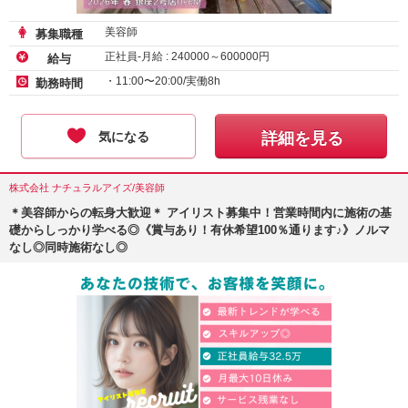
美容師
募集職種
正社員-月給 :
240000
～
600000
円
給与
・11:00〜20:00/実働8h
勤務時間
気になる
詳細を見る
株式会社 ナチュラルアイズ/美容師
＊美容師からの転身大歓迎＊ アイリスト募集中！営業時間内に施術の基
礎からしっかり学べる◎《賞与あり！有休希望100％通ります♪》ノルマ
なし◎同時施術なし◎