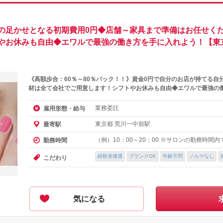
の足かせとなる初期費用0円◆店舗～家具まで準備はお任せくだ
やお休みも自由◆エワルで最強の働き方を手に入れよう！【東
《高額歩合：60％～80％バック！！》資金0円で自分のお店が持てる自
材は全て会社でご用意します！シフトやお休みも自由◆エワルで最強の
業務委託
雇用形態・給与
東京都 荒川一中前駅
最寄駅
（例）10：00～20：00 ※サロンの勤務時間
勤務時間
経験者優遇
ブランクOK
年齢不問
ノルマなし
こだわり
気になる