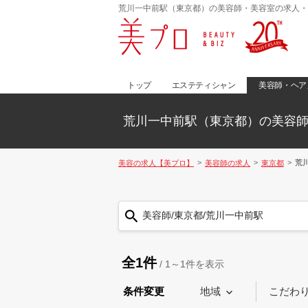
荒川一中前駅（東京都）の美容師・美容室の求人・
トップ
エステティシャン
美容師・ヘア
荒川一中前駅（東京都）の美容
荒
美容の求人【美プロ】
美容師の求人
東京都
美容師/東京都/荒川一中前駅
全1件
/
1～1
件を表示
条件変更
地域
こだわ