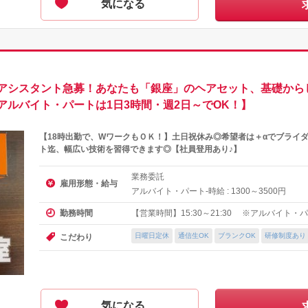
気になる
アシスタント急募！あなたも「銀座」のヘアセット、基礎からし
ルバイト・パートは1日3時間・週2日～でOK！】
【18時出勤で、WワークもＯＫ！】土日祝休み◎希望者は＋αでブライ
ト迄、幅広い技術を習得できます◎【社員登用あり♪】
業務委託
雇用形態・給与
アルバイト・パート-時給 :
～
円
1300
3500
【営業時間】15:30～21:30 ※アルバイト・
勤務時間
日曜日定休
通信生OK
ブランクOK
研修制度あり
こだわり
気になる