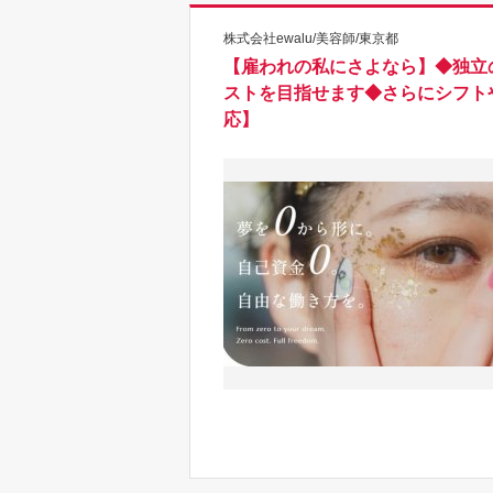
株式会社ewalu/美容師/東京都
【雇われの私にさよなら】◆独立
ストを目指せます◆さらにシフト
応】