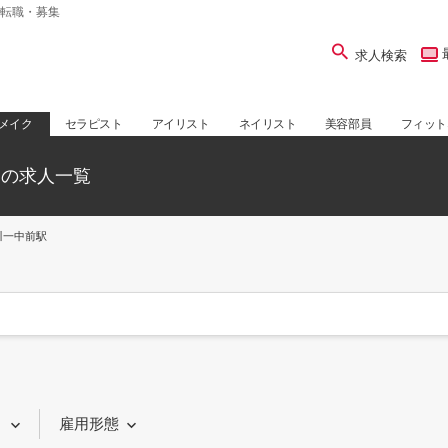
転職・募集
求人検索
メイク
セラピスト
アイリスト
ネイリスト
美容部員
フィット
師の求人一覧
川一中前駅
り
雇用形態