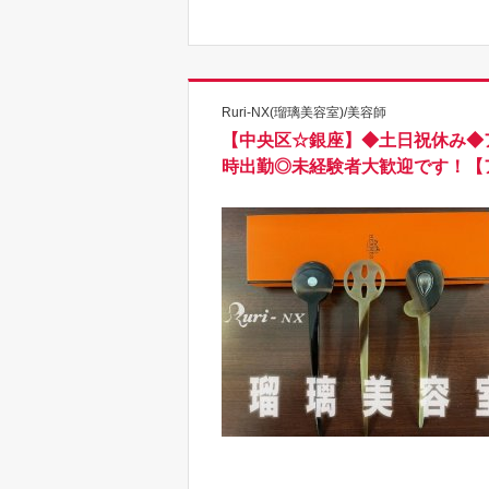
Ruri-NX(瑠璃美容室)/美容師
【中央区☆銀座】◆土日祝休み◆
時出勤◎未経験者大歓迎です！【ア