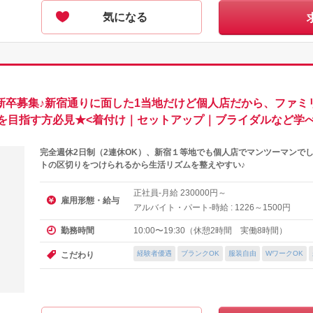
気になる
＆新卒募集♪新宿通りに面した1当地だけど個人店だから、ファミ
を目指す方必見★<着付け｜セットアップ｜ブライダルなど学
完全週休2日制（2連休OK）、新宿１等地でも個人店でマンツーマンで
トの区切りをつけられるから生活リズムを整えやすい♪
正社員-月給
円～
230000
雇用形態・給与
アルバイト・パート-時給 :
～
円
1226
1500
10:00〜19:30（休憩2時間 実働8時間）
勤務時間
経験者優遇
ブランクOK
服装自由
WワークOK
こだわり