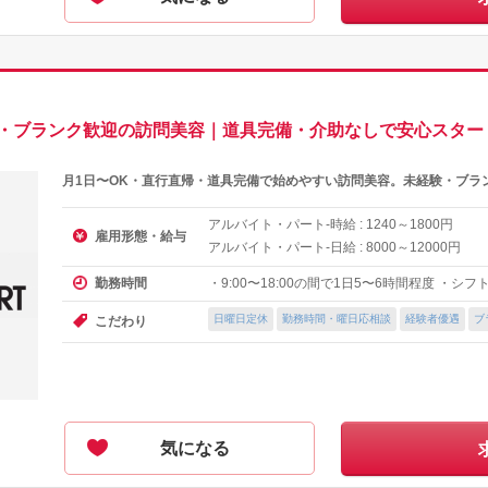
験・ブランク歓迎の訪問美容｜道具完備・介助なしで安心スター
月1日〜OK・直行直帰・道具完備で始めやすい訪問美容。未経験・ブラ
アルバイト・パート-時給 :
～
円
1240
1800
雇用形態・給与
アルバイト・パート-日給 :
～
円
8000
12000
・9:00〜18:00の間で1日5〜6時間程度 ・シ
勤務時間
日曜日定休
勤務時間・曜日応相談
経験者優遇
ブ
こだわり
気になる