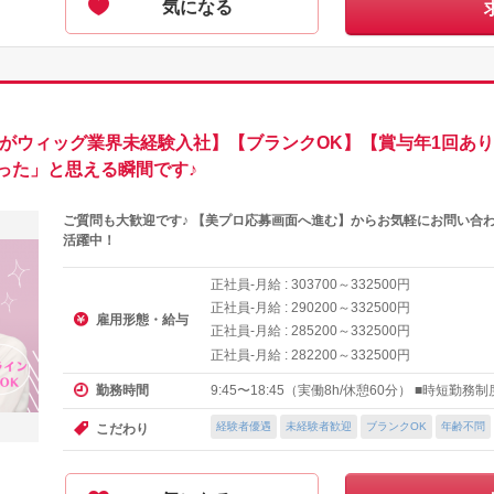
気になる
方がウィッグ業界未経験入社】【ブランクOK】【賞与年1回あ
った」と思える瞬間です♪
ご質問も大歓迎です♪ 【美プロ応募画面へ進む】からお気軽にお問い合
活躍中！
正社員-月給 :
～
円
303700
332500
正社員-月給 :
～
円
290200
332500
雇用形態・給与
正社員-月給 :
～
円
285200
332500
正社員-月給 :
～
円
282200
332500
9:45〜18:45（実働8h/休憩60分） ■時短勤務
勤務時間
経験者優遇
未経験者歓迎
ブランクOK
年齢不問
こだわり