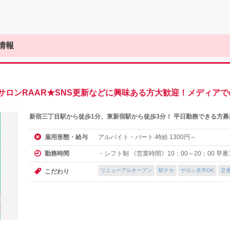
情報
サロンRAAR★SNS更新などに興味ある方大歓迎！メディア
新宿三丁目駅から徒歩1分、東新宿駅から徒歩3分！ 平日勤務できる方
アルバイト・パート-時給
円～
雇用形態・給与
1300
・シフト制 《営業時間》10：00～20：00 早番1
勤務時間
リニューアルオープン
駅チカ
サロン見学OK
交
こだわり