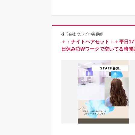
株式会社 ウルプロ/美容師
＋：ナイトヘアセット：＋平日17：
日休み◎Wワークで空いてる時間