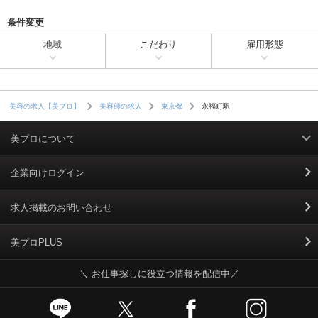
条件変更
地域
こだわり
雇用形態
永福町駅
美容の求人【美プロ】
美容師の求人
東京都
美プロについて
利用規約
企業向けログイン
掲載規約
求人掲載のお問い合わせ
個人情報保護ポリシー
美プロPLUS
＼ お仕事探しに役立つ情報を配信中／
個人情報のお取り扱いについて
Cookieポリシー