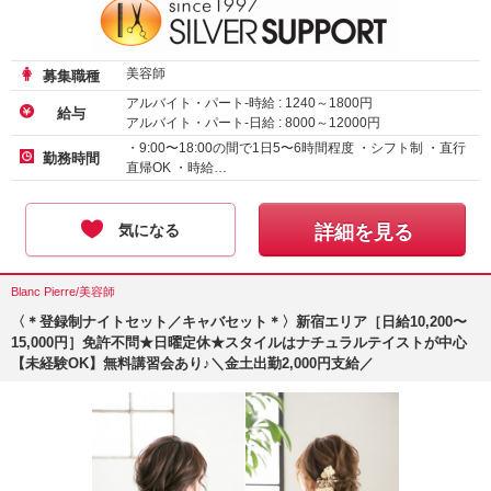
美容師
募集職種
アルバイト・パート-時給 :
1240
～
1800
円
給与
アルバイト・パート-日給 :
8000
～
12000
円
・9:00〜18:00の間で1日5〜6時間程度 ・シフト制 ・直行
勤務時間
直帰OK ・時給…
気になる
詳細を見る
Blanc Pierre/美容師
〈＊登録制ナイトセット／キャバセット＊〉新宿エリア［日給10,200〜
15,000円］免許不問★日曜定休★スタイルはナチュラルテイストが中心
【未経験OK】無料講習会あり♪＼金土出勤2,000円支給／