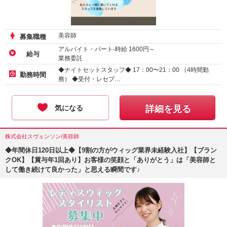
美容師
募集職種
アルバイト・パート-時給
1600
円～
給与
業務委託
アルバイト・パート-時給
1200
円～
◆ナイトセットスタッフ◆ 17：00〜21：00 （4時間勤
勤務時間
務） ◆受付・レセプ…
気になる
詳細を見る
株式会社スヴェンソン/美容師
◆年間休日120日以上◆【9割の方がウィッグ業界未経験入社】【ブラン
クOK】【賞与年1回あり】お客様の笑顔と「ありがとう」は「美容師と
して働き続けて良かった」と思える瞬間です♪