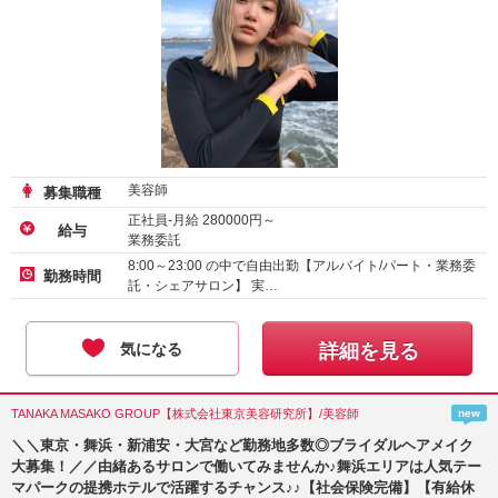
美容師
募集職種
正社員-月給
280000
円～
給与
業務委託
アルバイト・パート-時給
1600
円～
8:00～23:00 の中で自由出勤【アルバイト/パート・業務委
勤務時間
託・シェアサロン】 実…
気になる
詳細を見る
TANAKA MASAKO GROUP【株式会社東京美容研究所】/美容師
new
＼＼東京・舞浜・新浦安・大宮など勤務地多数◎ブライダルヘアメイク
大募集！／／由緒あるサロンで働いてみませんか♪舞浜エリアは人気テー
マパークの提携ホテルで活躍するチャンス♪♪【社会保険完備】【有給休