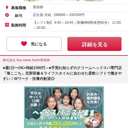
美容師
募集職種
正社員-月給 :
268000
～
332500
円
給与
【シフト制】 9:45～18:45（実働8時間/休憩60分） 11:00
勤務時間
～20:00…
気になる
詳細を見る
株式会社 Sea meets Earth/美容師
■週1日〜OK×時給1500円～■手荒れ知らずのクリームヘッドスパ専門店
「海ここち」充実研修＆ライフスタイルに合わせた柔軟シフトで働きや
すい！Wワーク・扶養内歓迎◎