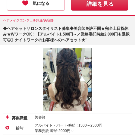
気になる
詳細を見る
ヘアメイクエンジェル銀座/美容師
◆ヘアセットサロンスタイリスト募集◆美容師免許不問★完全土日祝休
み★WワークOK！【アルバイト1,500円～／業務委託時給2,000円も選択
可◎】ナイトワークのお客様へのヘアセット★⁺
美容師
募集職種
アルバイト・パート-時給 :
1500
～
2500
円
給与
業務委託-時給
2000
円～