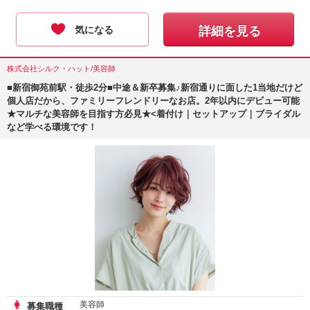
気になる
詳細を見る
株式会社シルク・ハット/美容師
■新宿御苑前駅・徒歩2分■中途＆新卒募集♪新宿通りに面した1当地だけど
個人店だから、ファミリーフレンドリーなお店。2年以内にデビュー可能
★マルチな美容師を目指す方必見★<着付け｜セットアップ｜ブライダル
など学べる環境です！
美容師
募集職種