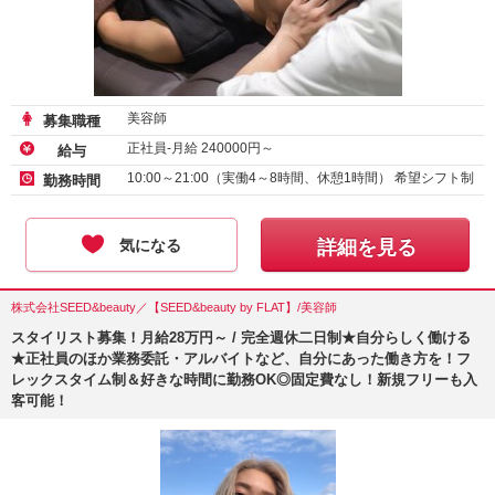
美容師
募集職種
正社員-月給
240000
円～
給与
10:00～21:00（実働4～8時間、休憩1時間） 希望シフト制
勤務時間
気になる
詳細を見る
株式会社SEED&beauty／【SEED&beauty by FLAT】/美容師
スタイリスト募集！月給28万円～ / 完全週休二日制★自分らしく働ける
★正社員のほか業務委託・アルバイトなど、自分にあった働き方を！フ
レックスタイム制＆好きな時間に勤務OK◎固定費なし！新規フリーも入
客可能！