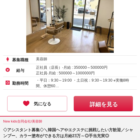
美容師
募集職種
正社員（店長）-月給 :
350000
～
500000
円
給与
正社員-月給 :
500000
～
1000000
円
・平日：9:30～19:00 ・土日祝：9:30～19:30 ※実働8時
勤務時間
間、休憩60…
気になる
詳細を見る
New kids合同会社/美容師
◇アシスタント募集◇＼韓国ヘアやエクステに挑戦したい方歓迎／シャ
ンプー、カラー塗布ができる方は月給23万～◎手当充実◎