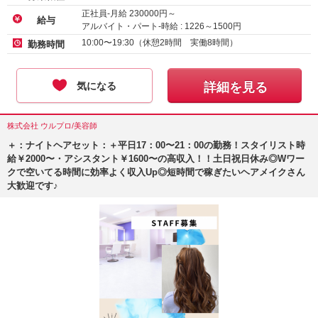
正社員-月給
230000
円～
給与
アルバイト・パート-時給 :
1226
～
1500
円
10:00〜19:30（休憩2時間 実働8時間）
勤務時間
気になる
詳細を見る
株式会社 ウルプロ/美容師
＋：ナイトヘアセット：＋平日17：00〜21：00の勤務！スタイリスト時
給￥2000〜・アシスタント￥1600〜の高収入！！土日祝日休み◎Wワー
クで空いてる時間に効率よく収入Up◎短時間で稼ぎたいヘアメイクさん
大歓迎です♪