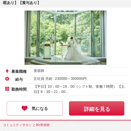
暇あり】【賞与あり】
美容師
募集職種
正社員-月給 :
230000
～
300000
円
給与
【平日】10：00～19：00（シフト制、実働７時間） 【土
勤務時間
日】6：30～21：00…
気になる
詳細を見る
コミュニティサロン と和/美容師