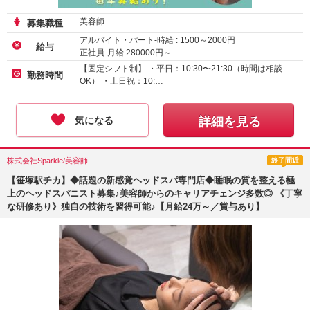
美容師
募集職種
アルバイト・パート-時給 :
1500
～
2000
円
給与
正社員-月給
280000
円～
【固定シフト制】 ・平日：10:30〜21:30（時間は相談
勤務時間
OK） ・土日祝：10:…
気になる
詳細を見る
株式会社Sparkle/美容師
終了間近
【笹塚駅チカ】◆話題の新感覚ヘッドスパ専門店◆睡眠の質を整える極
上のヘッドスパニスト募集♪美容師からのキャリアチェンジ多数◎ 《丁寧
な研修あり》独自の技術を習得可能♪【月給24万～／賞与あり】