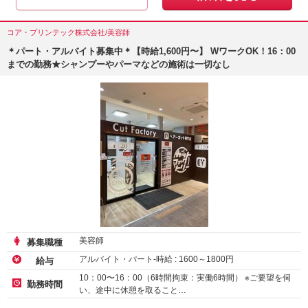
コア・プリンテック株式会社/美容師
＊パート・アルバイト募集中＊【時給1,600円〜】 WワークOK！16：00
までの勤務★シャンプーやパーマなどの施術は一切なし
美容師
募集職種
アルバイト・パート-時給 :
1600
～
1800
円
給与
10：00〜16：00（6時間拘束：実働6時間） ※ご要望を伺
勤務時間
い、途中に休憩を取ること…