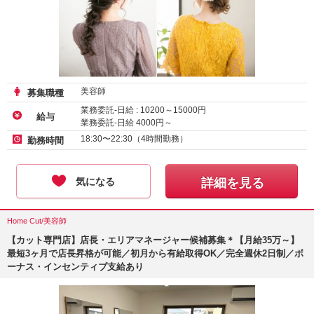
美容師
募集職種
業務委託-日給 :
10200
～
15000
円
給与
業務委託-日給
4000
円～
18:30〜22:30（4時間勤務）
勤務時間
気になる
詳細を見る
Home Cut/美容師
【カット専門店】店長・エリアマネージャー候補募集＊【月給35万～】
最短3ヶ月で店長昇格が可能／初月から有給取得OK／完全週休2日制／ボ
ーナス・インセンティブ支給あり