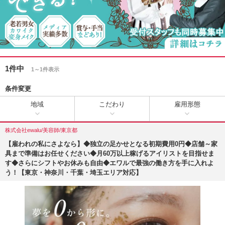
1件中
1～1件表示
条件変更
地域
こだわり
雇用形態
株式会社ewalu/美容師/東京都
【雇われの私にさよなら】◆独立の足かせとなる初期費用0円◆店舗～家
具まで準備はお任せください◆月60万以上稼げるアイリストを目指せま
す◆さらにシフトやお休みも自由◆エワルで最強の働き方を手に入れよ
う！【東京・神奈川・千葉・埼玉エリア対応】