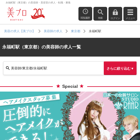
永福町駅（東京都）の美容師・美容室の求人・転職・募集
閲覧履歴
検索
ログイン
メニュー
永福町駅
美容の求人【美プロ】
美容師の求人
東京都
永福町駅（東京都）の美容師の求人一覧
美容師/東京都/永福町駅
さらに絞り込む▼
Special