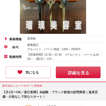
美容師
募集職種
業務委託
給与
アルバイト・パート-時給 :
1300
～
3500
円
【営業時間】15:30～21:30 ※アルバイト・パートは18：
勤務時間
00～・週2日～でO…
気になる
詳細を見る
株式会社シルバーサポート/美容師
【月1日〜OK／直行直帰】未経験・ブランク歓迎の訪問美容｜道具完
備・介助なしで安心スタート！