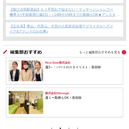
安心のサロン募集！
【新江古田駅直結】もう手荒れで悩まない！マッサージシャンプー
機導入×手袋着用◎週2日～ / 14時や15時までの勤務もOK★アシスタ
ント専任募集★
【正社員】青山、代官山、大宮の人気挙式会場でブライダルヘアメ
イク&アテンドのお仕事♪
もっと編集部おすすめを見る
Rest Door株式会社
週3～・パートのスタイリスト・美容師
株式会社5through
週１〜勤務もOK！美容師