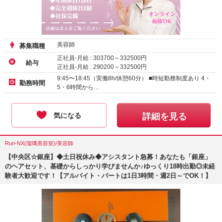
美容師
募集職種
正社員-月給 :
303700
～
332500
円
給与
正社員-月給 :
290200
～
332500
円
正社員-月給 :
285200
～
332500
円
9:45〜18:45（実働8h/休憩60分） ■時短勤務制度あり 4・
勤務時間
5・6時間から…
気になる
詳細を見る
Ruri-NX(瑠璃美容室)/美容師
【中央区☆銀座】◆土日祝休み◆アシスタント急募！あなたも「銀座」
のヘアセット、基礎からしっかり学びませんか♪ゆっくり18時出勤◎未経
験者大歓迎です！【アルバイト・パートは1日3時間・週2日～でOK！】