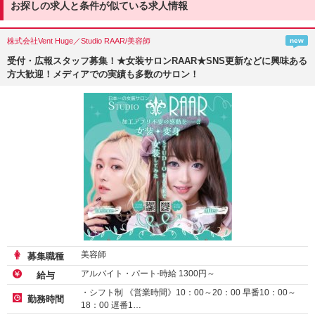
お探しの求人と条件が似ている求人情報
株式会社Vent Huge／Studio RAAR/美容師
new
受付・広報スタッフ募集！★女装サロンRAAR★SNS更新などに興味ある
方大歓迎！メディアでの実績も多数のサロン！
美容師
募集職種
アルバイト・パート-時給
1300
円～
給与
・シフト制 《営業時間》10：00～20：00 早番10：00～
勤務時間
18：00 遅番1…