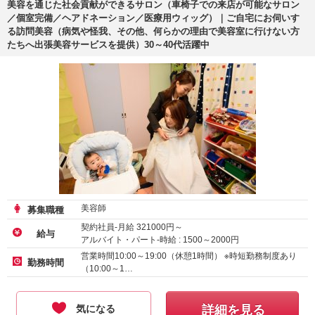
美容を通じた社会貢献ができるサロン（車椅子での来店が可能なサロン
／個室完備／ヘアドネーション／医療用ウィッグ）｜ご自宅にお伺いす
る訪問美容（病気や怪我、その他、何らかの理由で美容室に行けない方
たちへ出張美容サービスを提供）30～40代活躍中
美容師
募集職種
契約社員-月給
321000
円～
給与
アルバイト・パート-時給 :
1500
～
2000
円
業務委託-時給 :
1500
～
2000
円
営業時間10:00～19:00（休憩1時間） ※時短勤務制度あり
勤務時間
（10:00～1…
気になる
詳細を見る