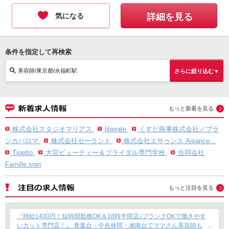
気になる
詳細を見る
条件を指定して再検索
美容師/東京都/永福町駅
さらに絞り込む▼
もっと新着を見る
株式会社スタジオマリアス
liberate
くすだ商事株式会社／ブラ
ンカパロマ
株式会社セーラント
株式会社エサゥンス Aisance...
Tipetto
大宮ビューティー＆ブライダル専門学校
合同会社
Famille soin
もっと注目を見る
『時給1400円！短時間勤務OK＆18時半閉店♪ブランクOKで働きやす
いカット専門店！』 青葉台・中央林間・湘南台でママさん美容師も