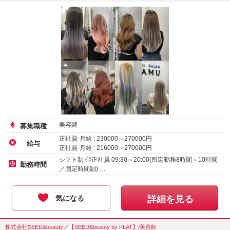
美容師
募集職種
正社員-月給 :
230000
～
270000
円
給与
正社員-月給 :
216000
～
270000
円
シフト制 ◎正社員 09:30～20:00(所定勤務8時間～10時間
勤務時間
／固定時間制) …
気になる
詳細を見る
株式会社SEED&beauty／【SEED&beauty by FLAT】/美容師