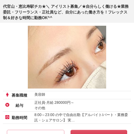
代官山・恵比寿駅チカ★＼ アイリスト募集／★自分らしく働ける★業務
委託・フリーランス・正社員など、自分にあった働き方を！フレックス
制＆好きな時間に勤務OK^^
美容師
募集職種
正社員-月給
280000
円～
給与
その他
アルバイト・パート-時給
1600
円～
8:00～23:00 の中で自由出勤【アルバイト/パート・業務委
勤務時間
託・シェアサロン】 実…