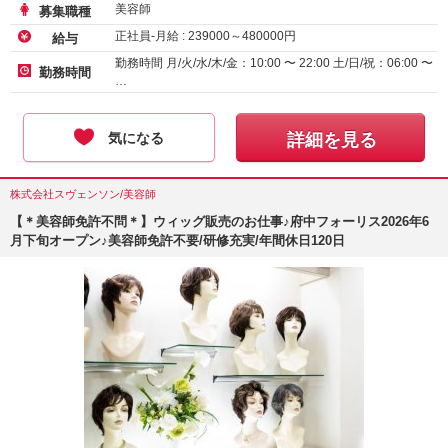
美容師
募集職種
正社員-月給 :
239000
～
480000
円
給与
勤務時間 月/火/水/木/金：10:00 〜 22:00 土/日/祝：06:00 〜
勤務時間
…
気になる
詳細を見る
株式会社スヴェンソン/美容師
【＊美容師免許不問＊】ウィッグ販売のお仕事♪府中フォーリス2026年6
月下旬オープン♪美容師免許不要/研修充実/年間休日120日