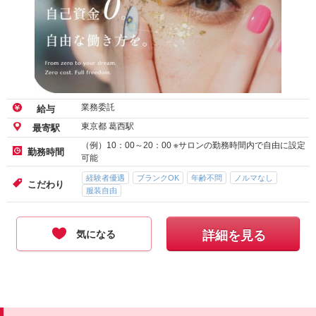
業務委託
給与
東京都 葛西駅
最寄駅
（例）10：00～20：00 ※サロンの勤務時間内で自由に設定
勤務時間
可能
経験者優遇
ブランクOK
年齢不問
ノルマなし
こだわり
服装自由
気になる
詳細を見る