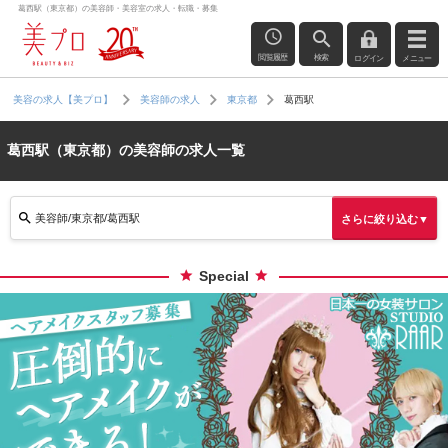
葛西駅（東京都）の美容師・美容室の求人・転職・募集
閲覧履歴
検索
ログイン
メニュー
葛西駅
美容の求人【美プロ】
美容師の求人
東京都
葛西駅（東京都）の美容師の求人一覧
美容師/東京都/葛西駅
さらに絞り込む▼
Special