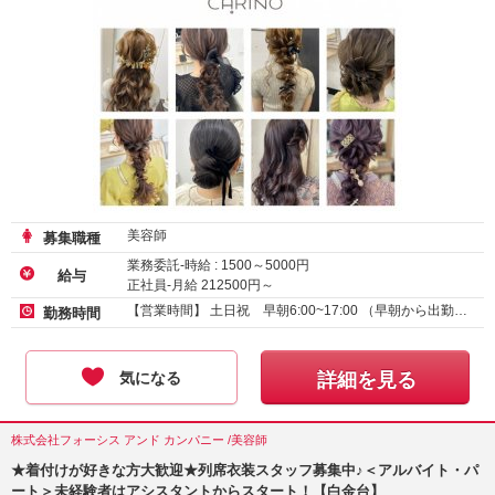
美容師
募集職種
業務委託-時給 :
1500
～
5000
円
給与
正社員-月給
212500
円～
【営業時間】 土日祝 早朝6:00~17:00 （早朝から出勤…
勤務時間
気になる
詳細を見る
株式会社フォーシス アンド カンパニー /美容師
★着付けが好きな方大歓迎★列席衣装スタッフ募集中♪＜アルバイト・パ
ート＞未経験者はアシスタントからスタート！【白金台】