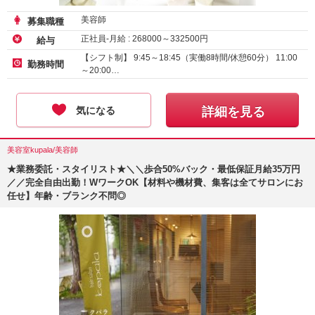
美容師
募集職種
正社員-月給 :
268000
～
332500
円
給与
【シフト制】 9:45～18:45（実働8時間/休憩60分） 11:00
勤務時間
～20:00…
気になる
詳細を見る
美容室kupala/美容師
★業務委託・スタイリスト★＼＼歩合50%バック・最低保証月給35万円
／／完全自由出勤！WワークOK【材料や機材費、集客は全てサロンにお
任せ】年齢・ブランク不問◎