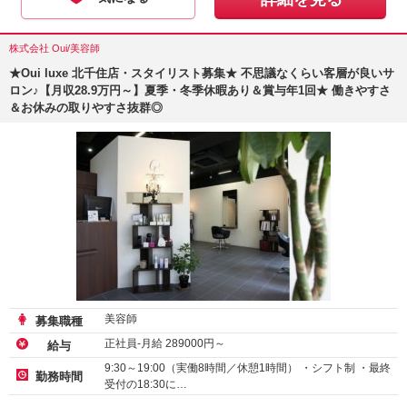
株式会社 Oui/美容師
★Oui luxe 北千住店・スタイリスト募集★ 不思議なくらい客層が良いサ
ロン♪【月収28.9万円～】夏季・冬季休暇あり＆賞与年1回★ 働きやすさ
＆お休みの取りやすさ抜群◎
美容師
募集職種
正社員-月給
289000
円～
給与
9:30～19:00（実働8時間／休憩1時間） ・シフト制 ・最終
勤務時間
受付の18:30に…