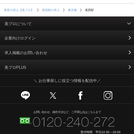
葛西駅
美容の求人【美プロ】
美容師の求人
東京都
美プロについて
利用規約
企業向けログイン
掲載規約
求人掲載のお問い合わせ
個人情報保護ポリシー
美プロPLUS
＼ お仕事探しに役立つ情報を配信中／
個人情報のお取り扱いについて
Cookieポリシー
スカウトとは
お問い合わせ、操作方法など、ご不明な点はこちらまで
運営会社
受付時間 平日10:30～18:00