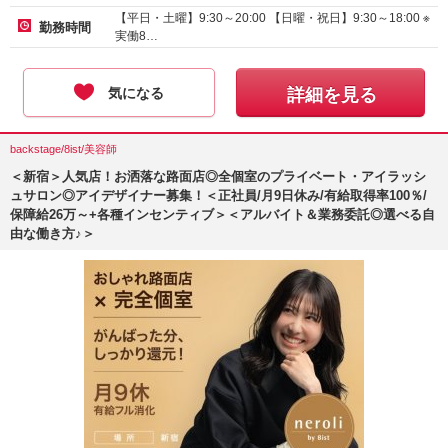
【平日・土曜】9:30～20:00 【日曜・祝日】9:30～18:00 ※
勤務時間
実働8…
気になる
詳細を見る
backstage/8ist/美容師
＜新宿＞人気店！お洒落な路面店◎全個室のプライベート・アイラッシ
ュサロン◎アイデザイナー募集！＜正社員/月9日休み/有給取得率100％/
保障給26万～+各種インセンティブ＞＜アルバイト＆業務委託◎選べる自
由な働き方♪＞