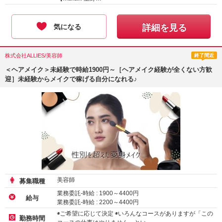
気になる
詳細を見る
株式会社ALLIES/美容師
終了間近
＜ヘアメイク＞未経験で時給1900円～［ヘアメイク経験が全くない方歓
迎］未経験からメイクで稼げる自分になれる♪
美容師
募集職種
業務委託-時給 :
1900
～
4400
円
給与
業務委託-時給 :
2200
～
4400
円
◉ご希望に応じて決定 ◉いろんなコースがありますが「この
勤務時間