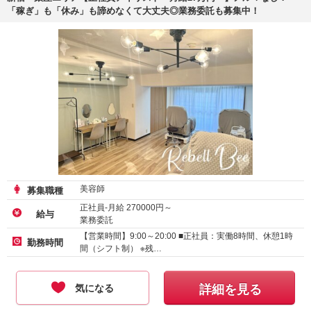
「稼ぎ」も「休み」も諦めなくて大丈夫◎業務委託も募集中！
美容師
募集職種
正社員-月給
270000
円～
給与
業務委託
【営業時間】9:00～20:00 ■正社員：実働8時間、休憩1時
勤務時間
間（シフト制） ※残…
気になる
詳細を見る