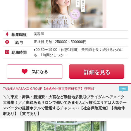
美容師
募集職種
正社員-月給 :
250000
～
500000
円
給与
●09:30〜19:00（休憩1時間） 美容師を長く続けるために
勤務時間
も、1時間分しっか…
気になる
詳細を見る
TANAKA MASAKO GROUP【株式会社東京美容研究所】/美容師
new
＼＼東京・舞浜・新浦安・大宮など勤務地多数◎ブライダルヘアメイク
大募集！／／由緒あるサロンで働いてみませんか♪舞浜エリアは人気テー
マパークの提携ホテルで活躍するチャンス♪♪【社会保険完備】【有給休
暇あり】【賞与あり】