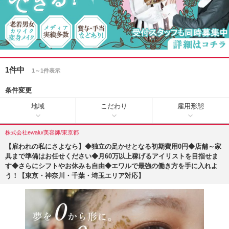
1件中
1～1件表示
条件変更
地域
こだわり
雇用形態
株式会社ewalu/美容師/東京都
【雇われの私にさよなら】◆独立の足かせとなる初期費用0円◆店舗～家
具まで準備はお任せください◆月60万以上稼げるアイリストを目指せま
す◆さらにシフトやお休みも自由◆エワルで最強の働き方を手に入れよ
う！【東京・神奈川・千葉・埼玉エリア対応】