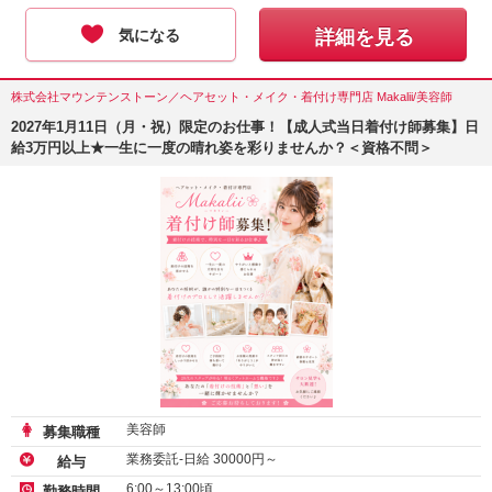
気になる
詳細を見る
株式会社マウンテンストーン／ヘアセット・メイク・着付け専門店 Makalii/美容師
2027年1月11日（月・祝）限定のお仕事！【成人式当日着付け師募集】日
給3万円以上★一生に一度の晴れ姿を彩りませんか？＜資格不問＞
美容師
募集職種
業務委託-日給
30000
円～
給与
6:00～13:00頃
勤務時間