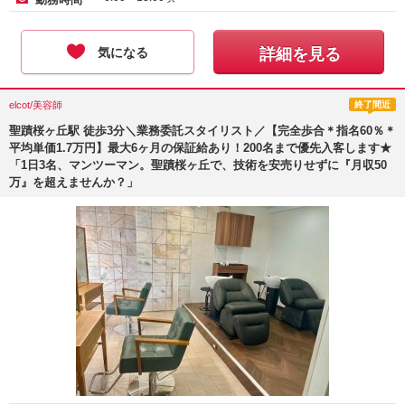
気になる
詳細を見る
elcot/美容師
終了間近
聖蹟桜ヶ丘駅 徒歩3分＼業務委託スタイリスト／【完全歩合＊指名60％＊
平均単価1.7万円】最大6ヶ月の保証給あり！200名まで優先入客します★
「1日3名、マンツーマン。聖蹟桜ヶ丘で、技術を安売りせずに『月収50
万』を超えませんか？」