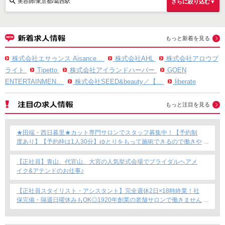
美容師/東京都/葛西駅
さらに絞り込む▼
もっと新着を見る
株式会社エサゥンス Aisance...
株式会社AHL
株式会社アロウブ
ライト
Tipetto
株式会社アイランドハーバー
GOEN
ENTERTAINMEN...
株式会社SEED&beauty／【...
liberate
もっと注目を見る
★田端・西日暮里★カット専門サロンでスタッフ募集中！【予約制
度あり】【予約枠は1人30分】ゆとりをもって施術できるので働きや
すい！これからカット専門店で働きたい方にもおすすめ◎
【正社員】青山、代官山、大宮の人気挙式会場でブライダルヘアメ
イク&アテンドのお仕事♪
【正社員スタイリスト・アシスタント】完全週休2日×18時終業！社
保完備・隔週日曜休みもOK◎1920年創業の老舗サロンで働きません
か？