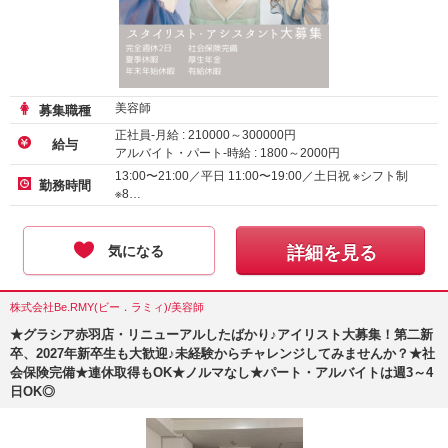
美容師
募集職種
正社員-月給 :
210000
～
300000
円
給与
アルバイト・パート-時給 :
1800
～
2000
円
業務委託
13:00〜21:00／平日 11:00〜19:00／土日祝 ※シフト制
勤務時間
※8…
気になる
詳細を見る
株式会社Be.RMY(ビー．ラミィ)/美容師
★グラシア赤羽店・リニューアルしたばかり♪アイリスト大募集！第二新
卒、2027年新卒生も大歓迎♪未経験からチャレンジしてみませんか？★社
会保険完備★連休取得もOK★ノルマなし★パート・アルバイトは週3～4
日OK◎