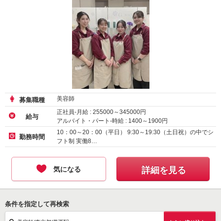
美容師
募集職種
正社員-月給 :
255000
～
345000
円
給与
アルバイト・パート-時給 :
1400
～
1900
円
正社員（新卒）-月給
230000
円～
10：00～20：00（平日） 9:30～19:30（土日祝）の中でシ
勤務時間
フト制 実働8…
気になる
詳細を見る
条件を指定して再検索