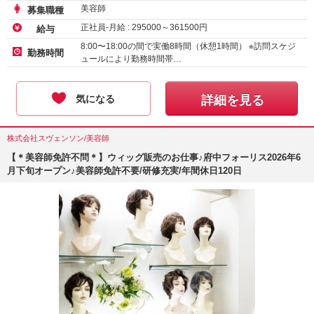
美容師
募集職種
正社員-月給 :
295000
～
361500
円
給与
8:00〜18:00の間で実働8時間（休憩1時間） ※訪問スケジ
勤務時間
ュールにより勤務時間帯…
気になる
詳細を見る
株式会社スヴェンソン/美容師
【＊美容師免許不問＊】ウィッグ販売のお仕事♪府中フォーリス2026年6
月下旬オープン♪美容師免許不要/研修充実/年間休日120日