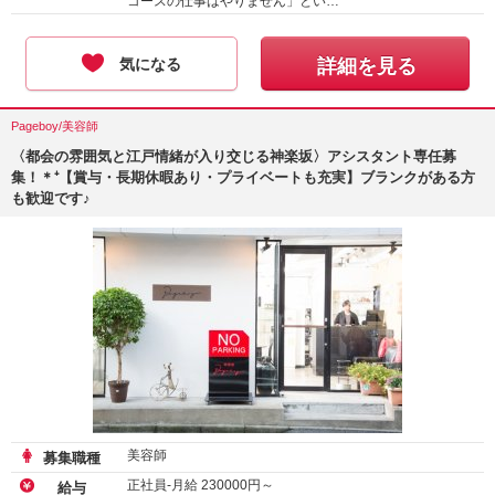
コースの仕事はやりません」とい…
気になる
詳細を見る
Pageboy/美容師
〈都会の雰囲気と江戸情緒が入り交じる神楽坂〉アシスタント専任募
集！＊⁺【賞与・長期休暇あり・プライベートも充実】ブランクがある方
も歓迎です♪
美容師
募集職種
正社員-月給
230000
円～
給与