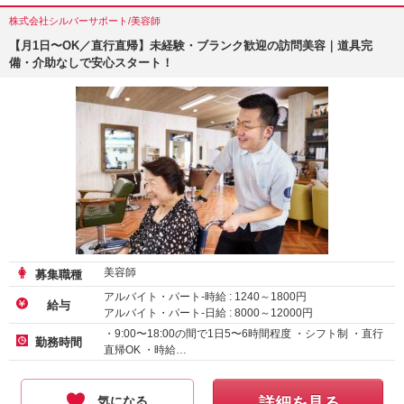
株式会社シルバーサポート/美容師
【月1日〜OK／直行直帰】未経験・ブランク歓迎の訪問美容｜道具完
備・介助なしで安心スタート！
美容師
募集職種
アルバイト・パート-時給 :
1240
～
1800
円
給与
アルバイト・パート-日給 :
8000
～
12000
円
・9:00〜18:00の間で1日5〜6時間程度 ・シフト制 ・直行
勤務時間
直帰OK ・時給…
気になる
詳細を見る