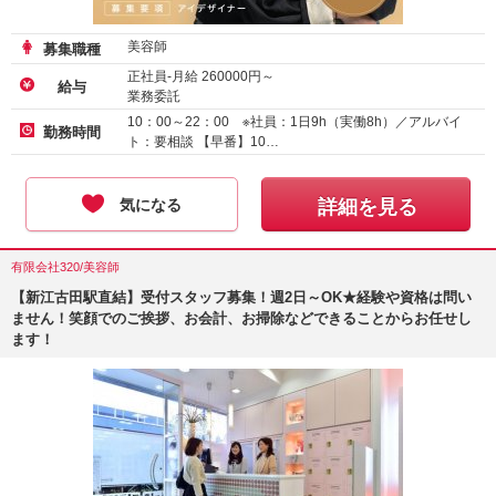
美容師
募集職種
正社員-月給
260000
円～
給与
業務委託
アルバイト・パート-時給
1600
円～
10：00～22：00 ※社員：1日9h（実働8h）／アルバイ
勤務時間
ト：要相談 【早番】10…
気になる
詳細を見る
有限会社320/美容師
【新江古田駅直結】受付スタッフ募集！週2日～OK★経験や資格は問い
ません！笑顔でのご挨拶、お会計、お掃除などできることからお任せし
ます！