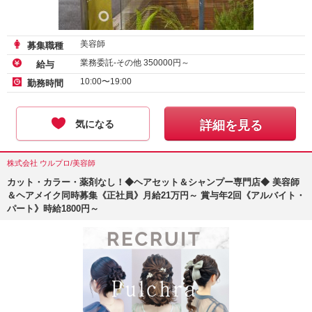
美容師
募集職種
業務委託-その他
350000
円～
給与
10:00〜19:00
勤務時間
気になる
詳細を見る
株式会社 ウルプロ/美容師
カット・カラー・薬剤なし！◆ヘアセット＆シャンプー専門店◆ 美容師
＆ヘアメイク同時募集《正社員》月給21万円～ 賞与年2回《アルバイト・
パート》時給1800円～