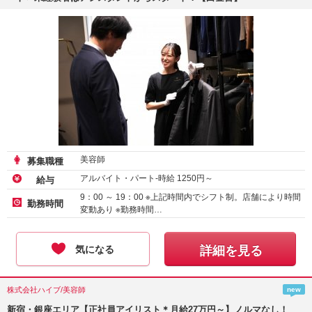
美容師
募集職種
アルバイト・パート-時給
1250
円～
給与
9：00 ～ 19：00 ※上記時間内でシフト制。店舗により時間
勤務時間
変動あり ※勤務時間…
気になる
詳細を見る
株式会社ハイブ/美容師
new
新宿・銀座エリア【正社員アイリスト＊月給27万円～】ノルマなし！