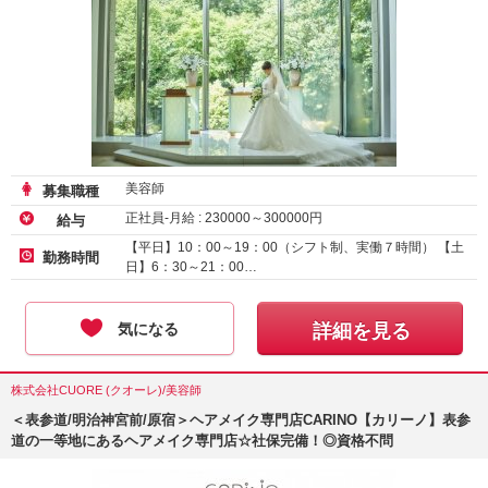
美容師
募集職種
正社員-月給 :
230000
～
300000
円
給与
【平日】10：00～19：00（シフト制、実働７時間） 【土
勤務時間
日】6：30～21：00…
気になる
詳細を見る
株式会社CUORE (クオーレ)/美容師
＜表参道/明治神宮前/原宿＞ヘアメイク専門店CARINO【カリーノ】表参
道の一等地にあるヘアメイク専門店☆社保完備！◎資格不問