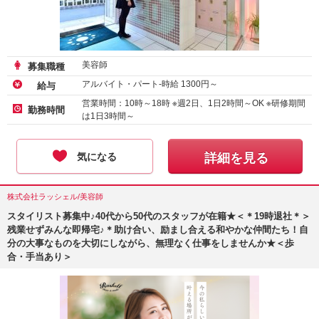
美容師
募集職種
アルバイト・パート-時給
1300
円～
給与
営業時間：10時～18時 ※週2日、1日2時間～OK ※研修期間
勤務時間
は1日3時間～
気になる
詳細を見る
株式会社ラッシェル/美容師
スタイリスト募集中♪40代から50代のスタッフが在籍★＜＊19時退社＊＞
残業せずみんな即帰宅♪＊助け合い、励まし合える和やかな仲間たち！自
分の大事なものを大切にしながら、無理なく仕事をしませんか★＜歩
合・手当あり＞