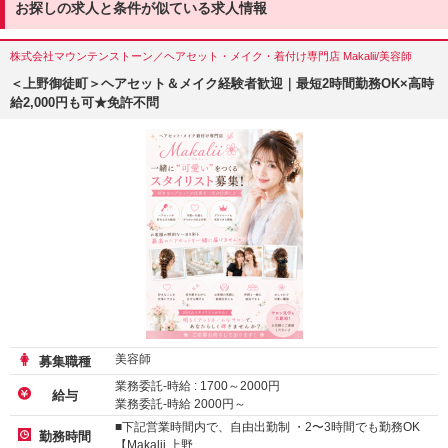
お探しの求人と条件が似ている求人情報
株式会社マウンテンストーン／ヘアセット・メイク・着付け専門店 Makalii/美容師
＜上野御徒町＞ヘアセット＆メイク経験者歓迎｜最短2時間勤務OK×高時
給2,000円も可★免許不問
美容師
募集職種
業務委託-時給 :
1700
～
2000
円
給与
業務委託-時給
2000
円～
■下記営業時間内で、自由出勤制 ・2〜3時間でも勤務OK
勤務時間
【Makalii 上野…