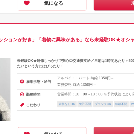
気になる
ッションが好き」「着物に興味がある」なら未経験OK★オシャ
未経験OK★研修しっかりで安心◎交通費支給／早朝は1時間あたり＋50
たいという方にはぴったり！
アルバイト・パート-時給
円～
1350
雇用形態・給与
業務委託-時給
円～
1350
営業時間：10：00～18：00 ※予約状況によ
勤務時間
資格なしOK
免許不問
ブランクOK
年齢不問
W
こだわり