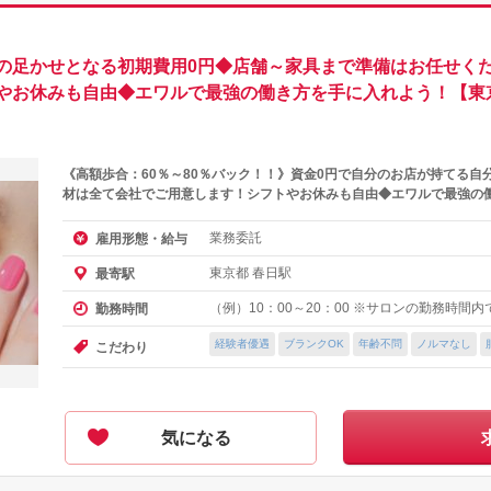
の足かせとなる初期費用0円◆店舗～家具まで準備はお任せくだ
やお休みも自由◆エワルで最強の働き方を手に入れよう！【東
《高額歩合：60％～80％バック！！》資金0円で自分のお店が持てる自
材は全て会社でご用意します！シフトやお休みも自由◆エワルで最強の
業務委託
雇用形態・給与
東京都 春日駅
最寄駅
（例）10：00～20：00 ※サロンの勤務時間
勤務時間
経験者優遇
ブランクOK
年齢不問
ノルマなし
こだわり
気になる