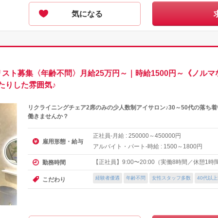
気になる
スト募集〈年齢不問〉月給25万円～｜時給1500円～《ノル
たりした雰囲気♪
リクライニングチェア2席のみの少人数制アイサロン♪30～50代の落ち
働きませんか？
正社員-月給 :
～
円
250000
450000
雇用形態・給与
アルバイト・パート-時給 :
～
円
1500
1800
【正社員】9:00〜20:00（実働8時間／休憩1時
勤務時間
経験者優遇
年齢不問
女性スタッフ多数
40代以
こだわり