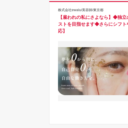
株式会社ewalu/美容師/東京都
【雇われの私にさよなら】◆独立
ストを目指せます◆さらにシフト
応】