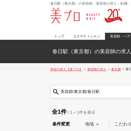
春日駅（東京都）の美容師・美容室の求人・転職・
トップ
エステティシャン
美容師・ヘア
春日駅（東京都）の美容師の求
春
美容の求人【美プロ】
美容師の求人
東京都
美容師/東京都/春日駅
全1件
/
1～1
件を表示
条件変更
地域
こだわ