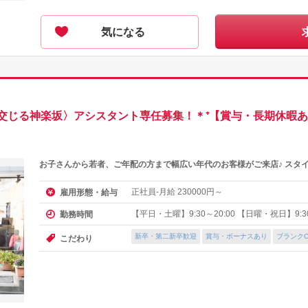
気になる
交じる神楽坂〉アシスタント専任募集！＊⁺【賞与・長期休暇
お子さんから若者、ご年配の方まで幅広い年代のお客様がご来店♪ スタ
正社員-月給
円～
雇用形態・給与
230000
【平日・土曜】9:30～20:00 【日曜・祝日】9:30
勤務時間
新卒・第二新卒歓迎
賞与・ボーナスあり
ブランクO
こだわり