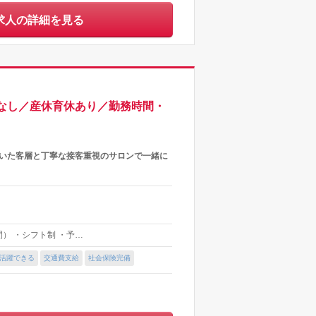
求人の詳細を見る
マなし／産休育休あり／勤務時間・
着いた客層と丁寧な接客重視のサロンで一緒に
間） ・シフト制 ・予…
上活躍できる
交通費支給
社会保険完備