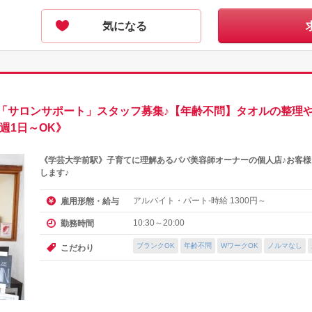
気になる
「サロンサポート」スタッフ募集♪【年齢不問】タオルの整理
週1日～OK》
《学芸大学前駅》子育てに理解あるパパ美容師オーナーの個人店♪お客
します♪
アルバイト・パート-時給
円～
雇用形態・給与
1300
10:30～20:00
勤務時間
ブランクOK
年齢不問
WワークOK
ノルマなし
こだわり