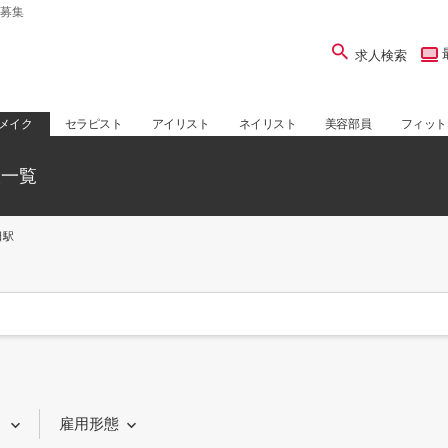
募集
求人検索
メイク
セラピスト
アイリスト
ネイリスト
美容部員
フィット
人一覧
日駅
り
雇用形態