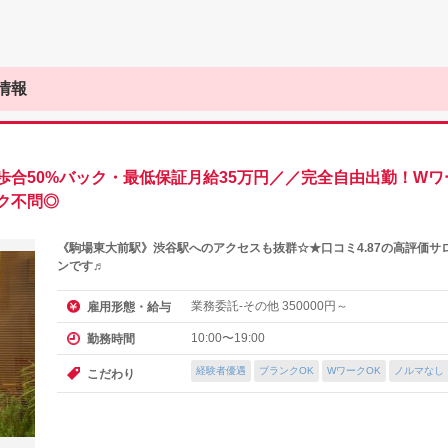
情報
歩合50%バック・最低保証月給35万円／／完全自由出勤！Wワ
ク不問◎
《駒場東大前駅》渋谷駅へのアクセスも抜群☆★口コミ4.87の高評価
ンです♬
業務委託-その他
円～
雇用形態・給与
350000
10:00〜19:00
勤務時間
経験者優遇
ブランクOK
WワークOK
ノルマなし
こだわり