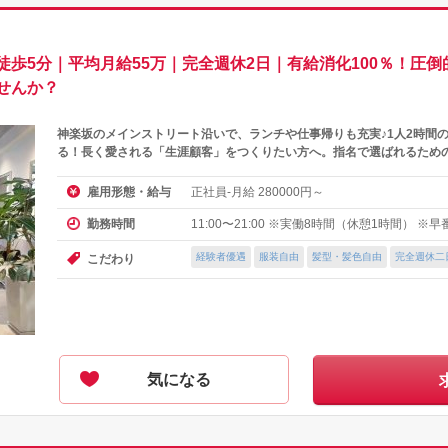
歩5分｜平均月給55万｜完全週休2日｜有給消化100％！圧
せんか？
神楽坂のメインストリート沿いで、ランチや仕事帰りも充実♪1人2時間
る！長く愛される「生涯顧客」をつくりたい方へ。指名で選ばれるため
正社員-月給
円～
雇用形態・給与
280000
11:00〜21:00 ※実働8時間（休憩1時間） ※
勤務時間
経験者優遇
服装自由
髪型・髪色自由
完全週休二
こだわり
気になる