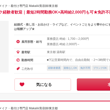
・着付け専門店 Makalii/美容師/東京都
経験者歓迎｜最短2時間勤務OK×高時給2,000円も可★免許不
結婚式・推し活・お出かけ・ライブなど、イベントごとをより華やかに
は報酬アップ★
業務委託-時給 :
～
円
1,700
2,000
雇用形態・給与
業務委託-時給
円～
2,000
東京都 湯島駅
最寄駅
■下記営業時間内で、自由出勤制 ・2〜3時間でも勤
勤務時間
経験者優遇
資格なしOK
免許不問
ブランクOK
こだわり
気になる
・着付け専門店 Makalii/美容師/東京都