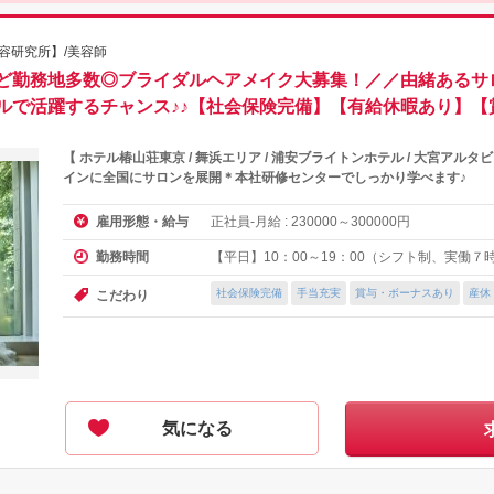
京美容研究所】/美容師
ど勤務地多数◎ブライダルヘアメイク大募集！／／由緒あるサ
ルで活躍するチャンス♪♪【社会保険完備】【有給休暇あり】【
【 ホテル椿山荘東京 / 舞浜エリア / 浦安ブライトンホテル / 大宮ア
インに全国にサロンを展開＊本社研修センターでしっかり学べます♪
正社員-月給 :
～
円
雇用形態・給与
230000
300000
【平日】10：00～19：00（シフト制、実働７
勤務時間
社会保険完備
手当充実
賞与・ボーナスあり
産休
こだわり
気になる