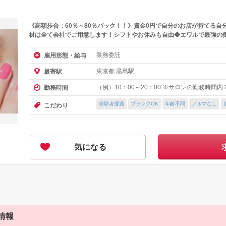
《高額歩合：60％～80％バック！！》資金0円で自分のお店が持てる自
材は全て会社でご用意します！シフトやお休みも自由◆エワルで最強の
業務委託
雇用形態・給与
東京都 湯島駅
最寄駅
（例）10：00～20：00 ※サロンの勤務時間
勤務時間
経験者優遇
ブランクOK
年齢不問
ノルマなし
こだわり
気になる
情報