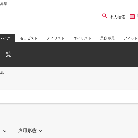
募集
求人検索
メイク
セラピスト
アイリスト
ネイリスト
美容部員
フィット
人一覧
島駅
り
雇用形態