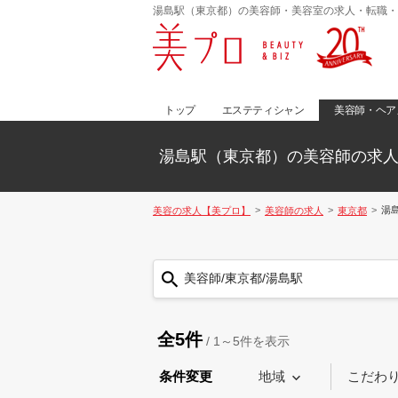
湯島駅（東京都）の美容師・美容室の求人・転職・
トップ
エステティシャン
美容師・ヘア
湯島駅（東京都）の美容師の求
湯
美容の求人【美プロ】
美容師の求人
東京都
美容師/東京都/湯島駅
全5件
/
1～5
件を表示
条件変更
地域
こだわ