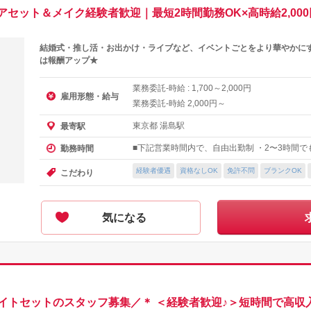
セット＆メイク経験者歓迎｜最短2時間勤務OK×高時給2,00
結婚式・推し活・お出かけ・ライブなど、イベントごとをより華やかに
は報酬アップ★
業務委託-時給 :
～
円
1,700
2,000
雇用形態・給与
業務委託-時給
円～
2,000
東京都 湯島駅
最寄駅
■下記営業時間内で、自由出勤制 ・2〜3時間でも勤
勤務時間
経験者優遇
資格なしOK
免許不問
ブランクOK
こだわり
気になる
トセットのスタッフ募集／＊ ＜経験者歓迎♪＞短時間で高収入☆【