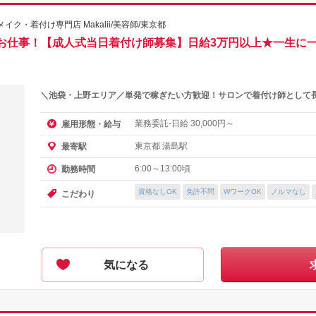
・着付け専門店 Makalii/美容師/東京都
定のお仕事！【成人式当日着付け師募集】日給3万円以上★一生
＼池袋・上野エリア／単発で稼ぎたい方歓迎！サロンで着付け師として
業務委託-日給
円～
雇用形態・給与
30,000
東京都 湯島駅
最寄駅
6:00～13:00頃
勤務時間
資格なしOK
免許不問
WワークOK
ノルマなし
こだわり
気になる