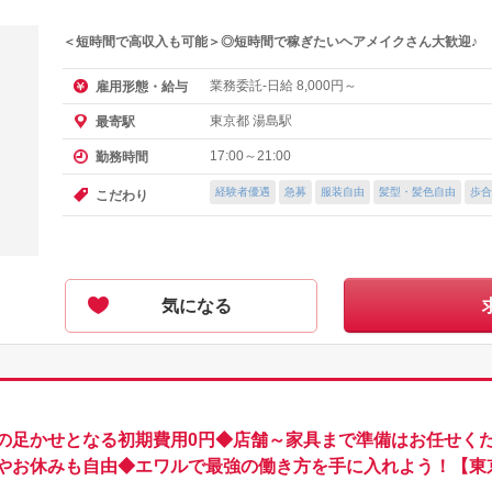
＜短時間で高収入も可能＞◎短時間で稼ぎたいヘアメイクさん大歓迎♪
業務委託-日給
円～
雇用形態・給与
8,000
東京都 湯島駅
最寄駅
17:00～21:00
勤務時間
経験者優遇
急募
服装自由
髪型・髪色自由
歩合
こだわり
気になる
の足かせとなる初期費用0円◆店舗～家具まで準備はお任せくだ
やお休みも自由◆エワルで最強の働き方を手に入れよう！【東