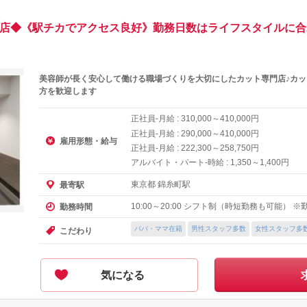
糸町店◆《駅チカでアクセス良好》勤務日数はライフスタイルに
美容師が長く安心して働ける職場づくりを大切にしたカット専門店♪カ
方を歓迎します
正社員-月給 :
～
円
310,000
410,000
正社員-月給 :
～
円
290,000
410,000
雇用形態・給与
正社員-月給 :
～
円
222,300
258,750
アルバイト・パート-時給 :
～
円
1,350
1,400
東京都 錦糸町駅
最寄駅
10:00～20:00 シフト制（時短勤務も可能）
勤務時間
パパ・ママ在籍
男性スタッフ多数
女性スタッフ多
こだわり
気になる