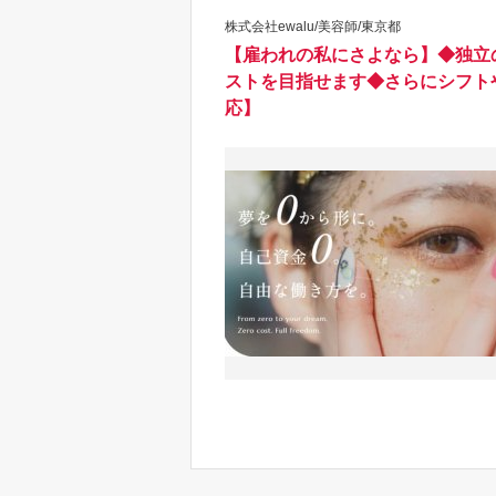
株式会社ewalu/美容師/東京都
【雇われの私にさよなら】◆独立
ストを目指せます◆さらにシフト
応】