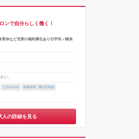
室サロンで自分らしく働く！
休育休など充実の福利厚生あり◎平井／錦糸
ださい。
土日休みOK
勤務時間・曜日応相談
求人の詳細を見る