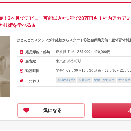
！3ヶ月でデビュー可能◎入社1年で28万円も！社内アカデミーあり
と技術を学べる★
ほとんどのスタッフが未経験からスタート◎社会保険完備・産休育休制
正社員-月給 :
～
円
雇用形態・給与
225,000
420,000
東京都 錦糸町駅
最寄駅
早番）09：30～18：30 遅番）12：30～21：
勤務時間
未経験者歓迎
服装自由
髪型・髪色自由
女性スタ
こだわり
気になる