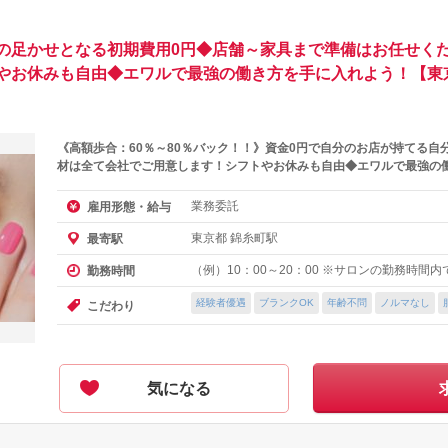
の足かせとなる初期費用0円◆店舗～家具まで準備はお任せくだ
やお休みも自由◆エワルで最強の働き方を手に入れよう！【東
《高額歩合：60％～80％バック！！》資金0円で自分のお店が持てる自
材は全て会社でご用意します！シフトやお休みも自由◆エワルで最強の
業務委託
雇用形態・給与
東京都 錦糸町駅
最寄駅
（例）10：00～20：00 ※サロンの勤務時間
勤務時間
経験者優遇
ブランクOK
年齢不問
ノルマなし
こだわり
気になる