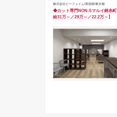
株式会社ビーフェイム/美容師/東京都
◆カット専門NON-Sマルイ錦
給31万～／29万～／22.2万～】