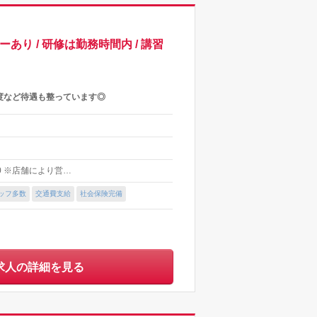
 / 研修は勤務時間内 / 講習
度など待遇も整っています◎
30 ※店舗により営…
ッフ多数
交通費支給
社会保険完備
求人の詳細を見る