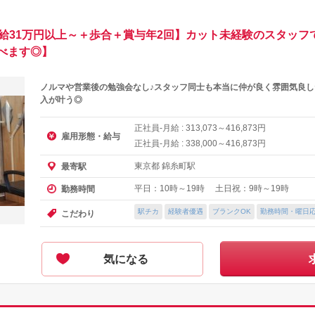
【月給31万円以上～＋歩合＋賞与年2回】カット未経験のスタッ
べます◎】
ノルマや営業後の勉強会なし♪スタッフ同士も本当に仲が良く雰囲気良
入が叶う◎
正社員-月給 :
～
円
313,073
416,873
雇用形態・給与
正社員-月給 :
～
円
338,000
416,873
東京都 錦糸町駅
最寄駅
平日：10時～19時 土日祝：9時～19時
勤務時間
駅チカ
経験者優遇
ブランクOK
勤務時間・曜日
こだわり
気になる