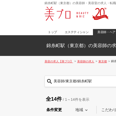
錦糸町駅（東京都）の美容師・美容室の求人・転職
トップ
エステティシャン
美容師・ヘア
錦糸町駅（東京都）の美容師の
錦
美容の求人【美プロ】
美容師の求人
東京都
美容師/東京都/錦糸町駅
全14件
/
1～14
件を表示
条件変更
地域
こだわ