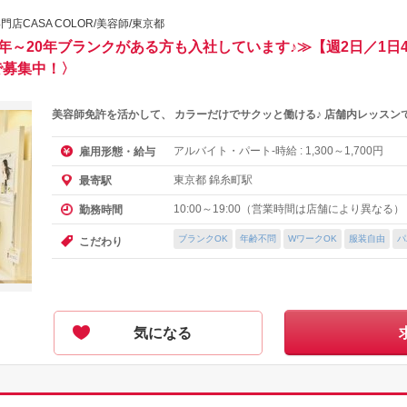
CASA COLOR/美容師/東京都
年～20年ブランクがある方も入社しています♪≫【週2日／1日
で募集中！〉
美容師免許を活かして、 カラーだけでサクッと働ける♪ 店舗内レッスン
アルバイト・パート-時給 :
～
円
雇用形態・給与
1,300
1,700
東京都 錦糸町駅
最寄駅
10:00～19:00（営業時間は店舗により異なる
勤務時間
ブランクOK
年齢不問
WワークOK
服装自由
パ
こだわり
気になる