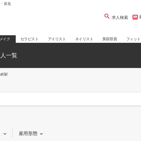
・募集
求人検索
メイク
セラピスト
アイリスト
ネイリスト
美容部員
フィット
求人一覧
糸町駅
り
雇用形態