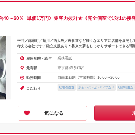
40～60％│単価1万円》集客力抜群★《完全個室で1対1の接
平井／錦糸町／菊川／西大島／表参道など様々なエリアに店舗を展開し
考える会社です／独立支援あり＊将来の夢もしっかりサポートできる環
業務委託
雇用形態・給与
東京都 錦糸町駅
最寄駅
自由出勤制【営業時間】10:00〜20:00
勤務時間
経験者優遇
歩合・インセンティブあり
研修制度あ
こだわり
気になる