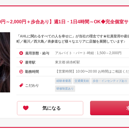
0円～2,000円＋歩合あり】週1日・1日4時間～OK◆完全個
「AHLに関わるすべての人を幸せに」が当社の理念です★社員登用や産
町／菊川／西大島／表参道など様々なエリアに店舗を展開しています♪
アルバイト・パート-時給 :
～
円
雇用形態・給与
1,500
2,000
東京都 錦糸町駅
最寄駅
【営業時間】10:00〜20:00 お時間はご相談く
勤務時間
経験者優遇
交通費支給
歩合・インセンティブあり
こだわり
研修制度あり
気になる