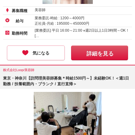
美容師
募集職種
業務委託-時給 :
1200
～
4000
円
給与
正社員-月給 :
195000
～
450000
円
[業務委託] 平日 16:00～21:00 ※週2日以上1日3時間～OK！
勤務時間
[…
気になる
詳細を見る
株式会社Loop/美容師
東京・神奈川【訪問理美容師募集＊時給1500円～】未経験OK！＜週1日
勤務 / 扶養範囲内・ブランク / 直行直帰＞