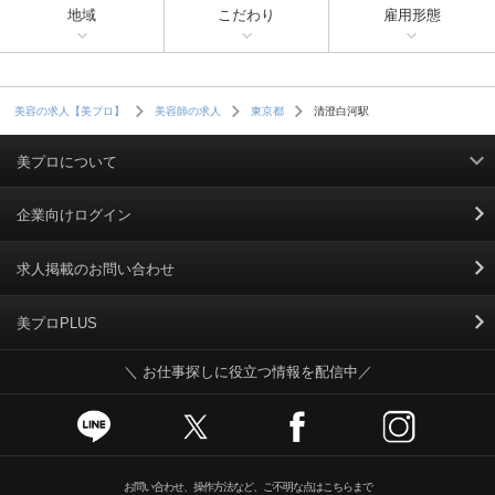
地域
こだわり
雇用形態
清澄白河駅
美容の求人【美プロ】
美容師の求人
東京都
美プロについて
利用規約
企業向けログイン
掲載規約
求人掲載のお問い合わせ
個人情報保護ポリシー
美プロPLUS
＼ お仕事探しに役立つ情報を配信中／
個人情報のお取り扱いについて
Cookieポリシー
スカウトとは
お問い合わせ、操作方法など、ご不明な点はこちらまで