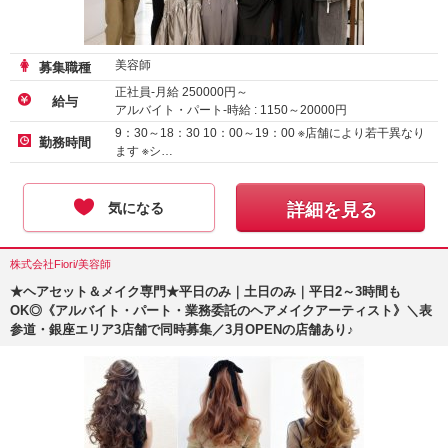
美容師
募集職種
正社員-月給
250000
円～
給与
アルバイト・パート-時給 :
1150
～
20000
円
9：30～18：30 10：00～19：00 ※店舗により若干異なり
勤務時間
ます ※シ…
気になる
詳細を見る
株式会社Fiori/美容師
★ヘアセット＆メイク専門★平日のみ｜土日のみ｜平日2～3時間も
OK◎《アルバイト・パート・業務委託のヘアメイクアーティスト》＼表
参道・銀座エリア3店舗で同時募集／3月OPENの店舗あり♪