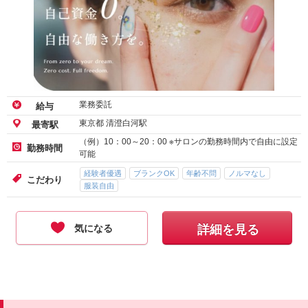
業務委託
給与
東京都 清澄白河駅
最寄駅
（例）10：00～20：00 ※サロンの勤務時間内で自由に設定
勤務時間
可能
経験者優遇
ブランクOK
年齢不問
ノルマなし
こだわり
服装自由
気になる
詳細を見る