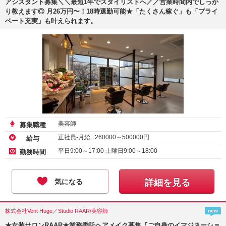
アシスタント募集＼＼最短1年でスタイリストへ／／営業時間内でしっか
り教えます◎ 月26万円〜！18時退勤可能★「たくさん稼ぐ」も「プライ
ベート充実」も叶えられます。
美容師
募集職種
正社員-月給 :
260000
～
500000
円
給与
平日9:00～17:00 土曜日9:00～18:00
勤務時間
気になる
詳細を見る
株式会社Vent Huge／Studio RAAR/美容師
new
★女装サロンRAAR★業務委託ヘアメイク募集『ご自身のイマジネーショ