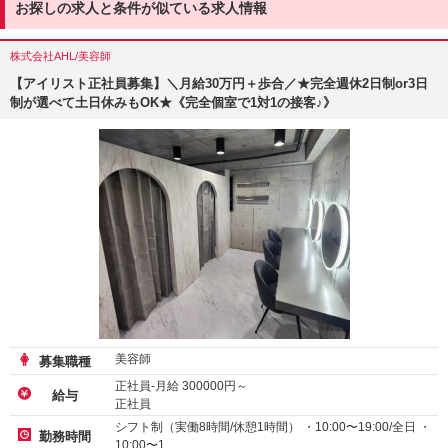
お探しの求人と条件が似ている求人情報
株式会社AHL/美容師
【アイリスト正社員募集】＼月給30万円＋歩合／★完全週休2日制or3日
制が選べて土日休みもOK★《完全個室で1対1の接客♪》
美容師
募集職種
正社員-月給
300000
円～
給与
正社員
シフト制（実働8時間/休憩1時間） ・10:00〜19:00/全日 ・
勤務時間
10:00〜1…