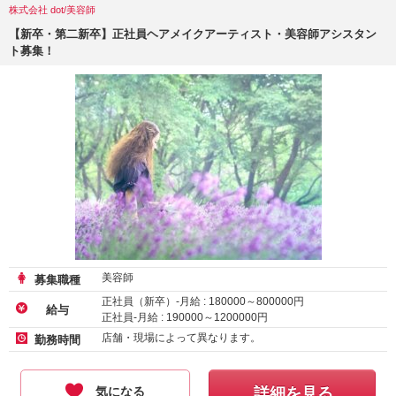
株式会社 dot/美容師
【新卒・第二新卒】正社員ヘアメイクアーティスト・美容師アシスタン
ト募集！
美容師
募集職種
正社員（新卒）-月給 :
180000
～
800000
円
給与
正社員-月給 :
190000
～
1200000
円
店舗・現場によって異なります。
勤務時間
気になる
詳細を見る