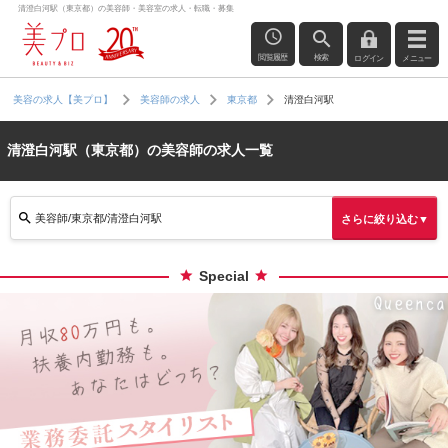
清澄白河駅（東京都）の美容師・美容室の求人・転職・募集
閲覧履歴
検索
ログイン
メニュー
清澄白河駅
美容の求人【美プロ】
美容師の求人
東京都
清澄白河駅（東京都）の美容師の求人一覧
美容師/東京都/清澄白河駅
さらに絞り込む▼
Special