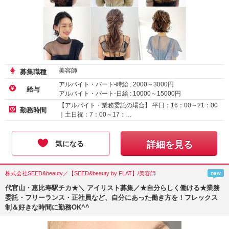
美容師
募集職種
アルバイト・パート-時給 :
2000
～
3000
円
給与
アルバイト・パート-日給 :
10000
～
15000
円
アルバイト・パート-時給 :
1230
～
1800
円
【アルバイト・業務委託の場合】 平日：16：00～21：00
勤務時間
｜土日祝：7：00～17：…
気になる
詳細を見る
株式会社SEED&beauty／【SEED&beauty by FLAT】/美容師
new
代官山・恵比寿駅チカ★＼ アイリスト募集／★自分らしく働ける★業務
委託・フリーランス・正社員など、自分にあった働き方を！フレックス
制＆好きな時間に勤務OK^^