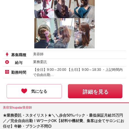
美容師
募集職種
業務委託
給与
【全日】9:00～20:00 【土/日】9:00～18:30 ・上記時間内
勤務時間
で自由出勤…
気になる
詳細を見る
美容室kupala/美容師
★業務委託・スタイリスト★＼＼歩合50%バック・最低保証月給35万円
／／完全自由出勤！WワークOK【材料や機材費、集客は全てサロンにお
任せ】年齢・ブランク不問◎