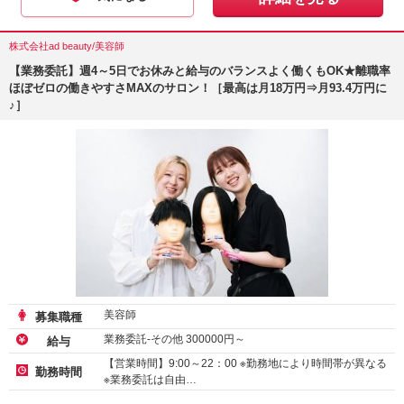
株式会社ad beauty/美容師
【業務委託】週4～5日でお休みと給与のバランスよく働くもOK★離職率
ほぼゼロの働きやすさMAXのサロン！［最高は月18万円⇒月93.4万円に
♪］
美容師
募集職種
業務委託-その他
300000
円～
給与
【営業時間】9:00～22：00 ※勤務地により時間帯が異なる
勤務時間
※業務委託は自由…