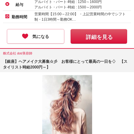
アルバイト・パート-時給 :
1250
～
1600
円
給与
アルバイト・パート-時給 :
1500
～
2000
円
営業時間【15:00～22:00】 ・上記営業時間の中でシフト
勤務時間
制・1日3時間～勤務OK…
気になる
詳細を見る
株式会社 dot/美容師
【銀座】ヘアメイク大募集☆彡 お客様にとって最高の一日を♢ 【ス
タイリスト時給2000円～】