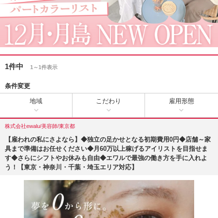
1件中
1～1件表示
条件変更
地域
こだわり
雇用形態
株式会社ewalu/美容師/東京都
【雇われの私にさよなら】◆独立の足かせとなる初期費用0円◆店舗～家
具まで準備はお任せください◆月60万以上稼げるアイリストを目指せま
す◆さらにシフトやお休みも自由◆エワルで最強の働き方を手に入れよ
う！【東京・神奈川・千葉・埼玉エリア対応】