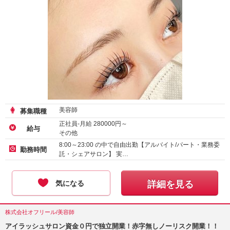
美容師
募集職種
正社員-月給
280000
円～
給与
その他
アルバイト・パート-時給
1600
円～
8:00～23:00 の中で自由出勤【アルバイト/パート・業務委
勤務時間
託・シェアサロン】 実…
気になる
詳細を見る
株式会社オフリール/美容師
アイラッシュサロン資金０円で独立開業！赤字無しノーリスク開業！！