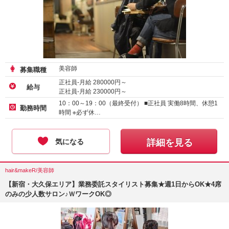
美容師
募集職種
正社員-月給
280000
円～
給与
正社員-月給
230000
円～
10：00～19：00（最終受付） ■正社員 実働8時間、休憩1
勤務時間
時間 ※必ず休…
気になる
詳細を見る
hair&makeR/美容師
【新宿・大久保エリア】業務委託スタイリスト募集★週1日からOK★4席
のみの少人数サロン♪ＷワークOK◎