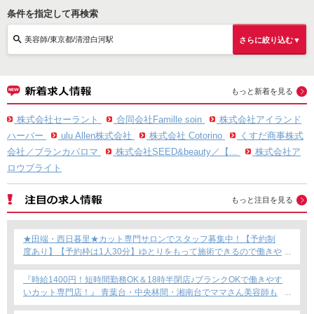
条件を指定して再検索
美容師/東京都/清澄白河駅
さらに絞り込む▼
もっと新着を見る
株式会社セーラント
合同会社Famille soin
株式会社アイランド
ハーバー
ulu Allen株式会社
株式会社 Cotorino
くすだ商事株式
会社／ブランカパロマ
株式会社SEED&beauty／【...
株式会社ア
ロウブライト
もっと注目を見る
★田端・西日暮里★カット専門サロンでスタッフ募集中！【予約制
度あり】【予約枠は1人30分】ゆとりをもって施術できるので働きや
すい！これからカット専門店で働きたい方にもおすすめ◎
『時給1400円！短時間勤務OK＆18時半閉店♪ブランクOKで働きやす
いカット専門店！』 青葉台・中央林間・湘南台でママさん美容師も
安心のサロン募集！