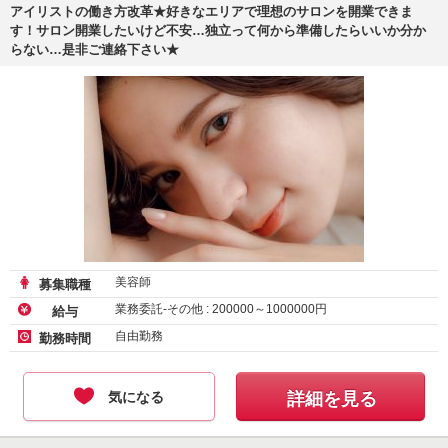
アイリストの働き方改革★好きなエリアで理想のサロンを開業できま
す！サロン開業したいけど不安…独立って何から準備したらいいか分か
らない…是非ご連絡下さい★
美容師
募集職種
業務委託-その他 :
200000
～
1000000
円
給与
自由勤務
勤務時間
気になる
詳細を見る