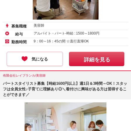
美容師
募集職種
アルバイト・パート-時給 :
1500
～
1800
円
給与
9：00～16：45の間 ☆直行直帰OK
勤務時間
気になる
詳細を見る
有限会社レイブランカ/美容師
パートスタイリスト募集【時給1600円以上】週1日＆3時間～OK！スタッ
フは全員女性♪子育てに理解あり◎＼着付けに興味がある方は習得するこ
とができます／