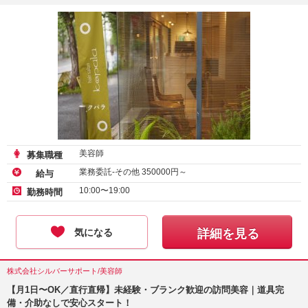
美容師
募集職種
業務委託-その他
350000
円～
給与
10:00〜19:00
勤務時間
気になる
詳細を見る
株式会社シルバーサポート/美容師
【月1日〜OK／直行直帰】未経験・ブランク歓迎の訪問美容｜道具完
備・介助なしで安心スタート！