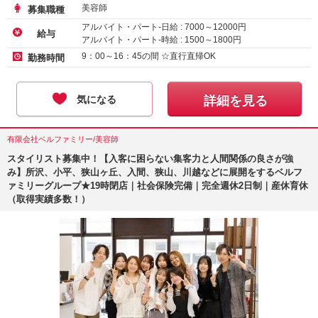
美容師
募集職種
アルバイト・パート-日給 :
7000
～
12000
円
給与
アルバイト・パート-時給 :
1500
～
1800
円
9：00～16：45の間 ☆直行直帰OK
勤務時間
気になる
詳細を見る
有限会社ベルファミリー/美容師
スタイリスト募集中！【入客に困らない集客力と人間関係の良さが強
み】所沢、小平、狭山ヶ丘、入間、狭山、川越などに展開をするベルフ
ァミリーグループ★19時閉店｜社会保険完備｜完全週休2日制｜産休育休
（取得実績多数！）