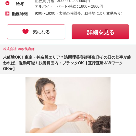
正社員-月給 :
300000
～
380000
円
給与
アルバイト・パート-時給 :
1800
～
2800
円
業務委託-その他 :
8000
～
15000
円
9:00〜18:00（実働の時間帯、勤務地により変動あり）
勤務時間
気になる
詳細を見る
株式会社Loop/美容師
未経験OK！東京・神奈川エリア＊訪問理美容師募集◎その日の仕事が終
われば、退勤可能！扶養範囲内・ブランクOK【直行直帰＆Wワーク
OK★】