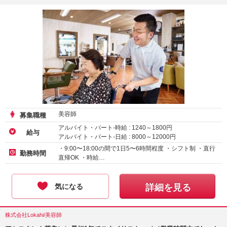
美容師
募集職種
アルバイト・パート-時給 :
1240
～
1800
円
給与
アルバイト・パート-日給 :
8000
～
12000
円
・9:00〜18:00の間で1日5〜6時間程度 ・シフト制 ・直行
勤務時間
直帰OK ・時給…
気になる
詳細を見る
株式会社Lokahi/美容師