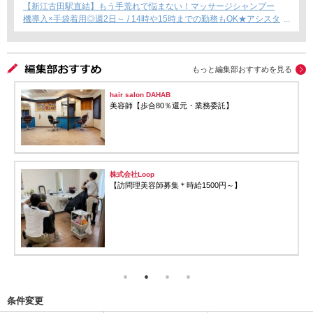
【新江古田駅直結】もう手荒れで悩まない！マッサージシャンプー
機導入×手袋着用◎週2日～ / 14時や15時までの勤務もOK★アシスタ
ント専任募集★
もっと編集部おすすめを見る
hair salon DAHAB
美容師【歩合80％還元・業務委託】
株式会社Loop
【訪問理美容師募集＊時給1500円～】
条件変更