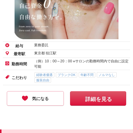
業務委託
給与
東京都 狛江駅
最寄駅
（例）10：00～20：00 ※サロンの勤務時間内で自由に設定
勤務時間
可能
経験者優遇
ブランクOK
年齢不問
ノルマなし
こだわり
服装自由
気になる
詳細を見る