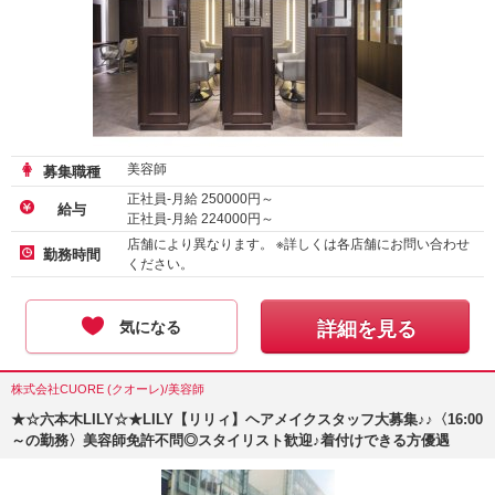
美容師
募集職種
正社員-月給
250000
円～
給与
正社員-月給
224000
円～
店舗により異なります。 ※詳しくは各店舗にお問い合わせ
勤務時間
ください。
気になる
詳細を見る
株式会社CUORE (クオーレ)/美容師
★☆六本木LILY☆★LILY【リリィ】ヘアメイクスタッフ大募集♪♪〈16:00
～の勤務〉美容師免許不問◎スタイリスト歓迎♪着付けできる方優遇