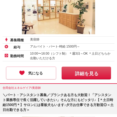
美容師
募集職種
アルバイト・パート-時給
1500
円～
給与
10:00〜16:00（シフト制） ＊週3日～OK ＊土日どちらか
勤務時間
出勤いただける方
気になる
詳細を見る
合同会社エネルゲイア/美容師
＼パート・アシスタント募集／ブランクある方も大歓迎！「アシスタン
ト業務専任で長く活躍していきたい」そんな方にもピッタリ♪【＊土日時
給1500円＊】サロンには看板犬もいます♪夕方お仕事できる方歓迎◎＜土
日出勤できる方＞