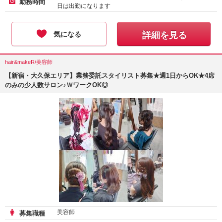
勤務時間
日は出勤になります
気になる
詳細を見る
hair&makeR/美容師
【新宿・大久保エリア】業務委託スタイリスト募集★週1日からOK★4席
のみの少人数サロン♪ＷワークOK◎
美容師
募集職種