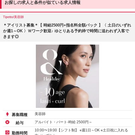
お探しの求人と条件が似ている求人情報
Tipetto/美容師
＊アイリスト募集＊【 時給2500円+指名料全額バック 】〈 土日のいずれ
か週1～OK 〉Ｗワーク歓迎♪ ゆとりある予約枠で時間に追われず入客で
きます◎
美容師
募集職種
アルバイト・パート-時給
2500
円～
給与
10:00〜19:00【シフト制】 ※週1日～OK ※土日祝に入れる
勤務時間