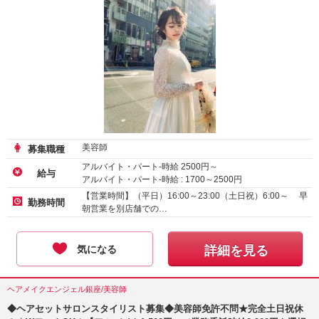
美容師
募集職種
アルバイト・パート-時給
2500
円～
給与
アルバイト・パート-時給 :
1700
～
2500
円
アルバイト・パート-時給 :
1226
～
1300
円
【営業時間】（平日）16:00～23:00（土日祝）6:00～ 早
勤務時間
朝営業を別店舗での…
気になる
詳細を見る
ヘアメイクエンジェル銀座/美容師
◆ヘアセットサロンスタイリスト募集◆美容師免許不問★完全土日祝休