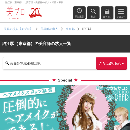
狛江駅（東京都）の美容師・美容室の求人・転職・募集
閲覧履歴
検索
ログイン
メニュー
狛江駅
美容の求人【美プロ】
美容師の求人
東京都
狛江駅（東京都）の美容師の求人一覧
美容師/東京都/狛江駅
さらに絞り込む▼
Special