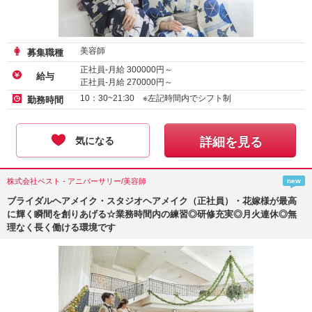
美容師
募集職種
正社員-月給
300000
円～
給与
正社員-月給
270000
円～
アルバイト・パート-時給
1500
円～
10：30~21:30 ※左記時間内でシフト制
勤務時間
気になる
詳細を見る
株式会社ベスト - アニバーサリー/美容師
new
ブライダルヘアメイク・スタジオヘアメイク（正社員）・花嫁様が最高
に輝く瞬間を創りあげる☆業務時間内の練習◎研修充実◎月火連休◎無
理なく長く働ける環境です