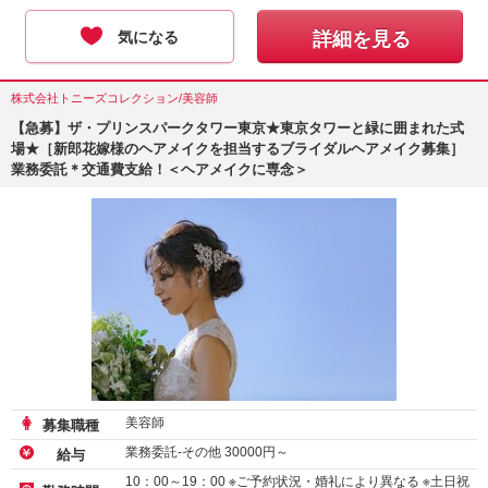
気になる
詳細を見る
株式会社トニーズコレクション/美容師
【急募】ザ・プリンスパークタワー東京★東京タワーと緑に囲まれた式
場★［新郎花嫁様のヘアメイクを担当するブライダルヘアメイク募集］
業務委託＊交通費支給！＜ヘアメイクに専念＞
美容師
募集職種
業務委託-その他
30000
円～
給与
10：00～19：00 ※ご予約状況・婚礼により異なる ※土日祝