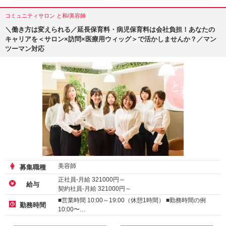
コミュニティサロン と和/美容師
＼働き方は変えられる／延長保育料・病児保育料は会社負担！あなたの
キャリアを＜サロン×訪問×医療用ウィッグ＞で活かしませんか？／マン
ツーマン対応
美容師
募集職種
正社員-月給
321000
円～
給与
契約社員-月給
321000
円～
アルバイト・パート-時給 :
1500
～
2000
円
■営業時間 10:00～19:00（休憩1時間） ■勤務時間の例
勤務時間
10:00〜…