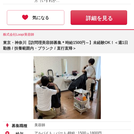
方（いずれか…
気になる
詳細を見る
株式会社Loop/美容師
東京・神奈川【訪問理美容師募集＊時給1500円～】未経験OK！＜週1日
勤務 / 扶養範囲内・ブランク / 直行直帰＞
美容師
募集職種
アルバイト・パート-時給 :
1500
～
1800
円
給与