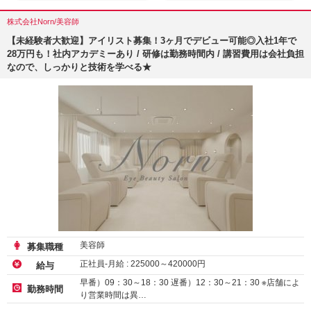
株式会社Norn/美容師
【未経験者大歓迎】アイリスト募集！3ヶ月でデビュー可能◎入社1年で
28万円も！社内アカデミーあり / 研修は勤務時間内 / 講習費用は会社負担
なので、しっかりと技術を学べる★
美容師
募集職種
正社員-月給 :
225000
～
420000
円
給与
早番）09：30～18：30 遅番）12：30～21：30 ※店舗によ
勤務時間
り営業時間は異…