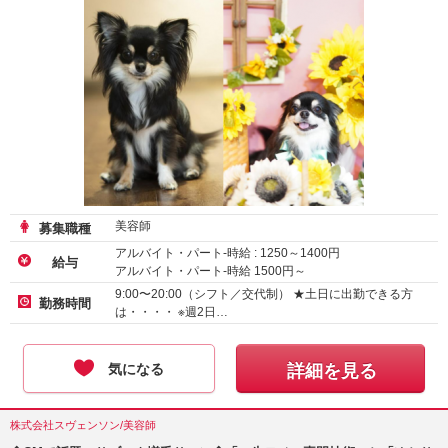
美容師
募集職種
アルバイト・パート-時給 :
1250
～
1400
円
給与
アルバイト・パート-時給
1500
円～
9:00〜20:00（シフト／交代制） ★土日に出勤できる方
勤務時間
は・・・・ ※週2日…
気になる
詳細を見る
株式会社スヴェンソン/美容師