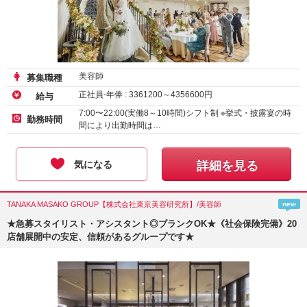
美容師
募集職種
正社員-年俸 :
3361200
～
4356600
円
給与
7:00〜22:00(実働8～10時間)シフト制 ※挙式・披露宴の時
勤務時間
間により出勤時間は…
気になる
詳細を見る
TANAKA MASAKO GROUP【株式会社東京美容研究所】/美容師
new
★急募スタイリスト・アシスタント◎ブランクOK★《社会保険完備》20
店舗展開中の安定、信頼があるグループです★