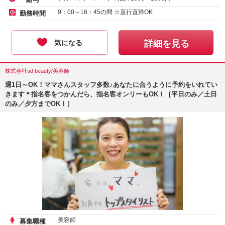
9：00～16：45の間 ☆直行直帰OK
勤務時間
気になる
詳細を見る
株式会社ad beauty/美容師
週1日～OK！ママさんスタッフ多数♪あなたに合うように予約をいれてい
きます＊指名客をつかんだら、指名客オンリーもOK！［平日のみ／土日
のみ／夕方までOK！］
美容師
募集職種