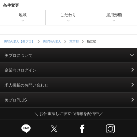
条件変更
地域
こだわり
雇用形態
狛江駅
美容の求人【美プロ】
美容師の求人
東京都
美プロについて
利用規約
企業向けログイン
掲載規約
求人掲載のお問い合わせ
個人情報保護ポリシー
美プロPLUS
＼ お仕事探しに役立つ情報を配信中／
個人情報のお取り扱いについて
Cookieポリシー