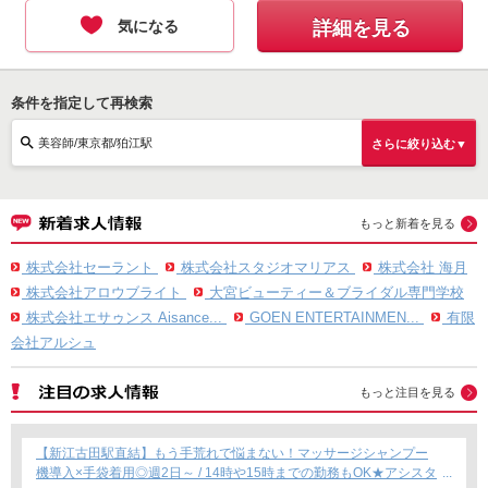
気になる
詳細を見る
条件を指定して再検索
美容師/東京都/狛江駅
さらに絞り込む▼
もっと新着を見る
株式会社セーラント
株式会社スタジオマリアス
株式会社 海月
株式会社アロウブライト
大宮ビューティー＆ブライダル専門学校
株式会社エサゥンス Aisance...
GOEN ENTERTAINMEN...
有限
会社アルシュ
もっと注目を見る
【新江古田駅直結】もう手荒れで悩まない！マッサージシャンプー
機導入×手袋着用◎週2日～ / 14時や15時までの勤務もOK★アシスタ