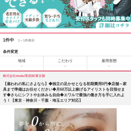
1件中
1～1件表示
条件変更
地域
こだわり
雇用形態
株式会社ewalu/美容師/東京都
【雇われの私にさよなら】◆独立の足かせとなる初期費用0円◆店舗～家
具まで準備はお任せください◆月60万以上稼げるアイリストを目指せま
す◆さらにシフトやお休みも自由◆エワルで最強の働き方を手に入れよ
う！【東京・神奈川・千葉・埼玉エリア対応】