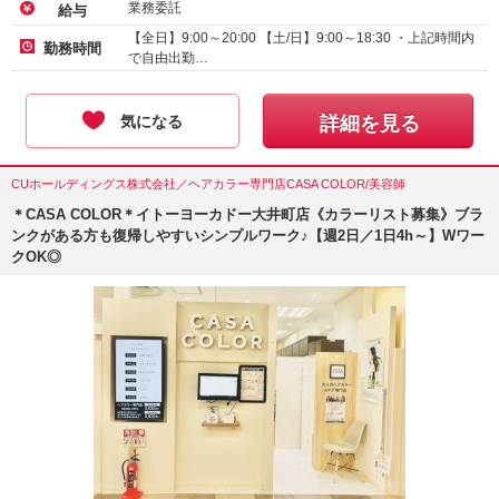
業務委託
給与
【全日】9:00～20:00 【土/日】9:00～18:30 ・上記時間内
勤務時間
で自由出勤…
気になる
詳細を見る
CUホールディングス株式会社／ヘアカラー専門店CASA COLOR/美容師
＊CASA COLOR＊イトーヨーカドー大井町店《カラーリスト募集》ブラ
ンクがある方も復帰しやすいシンプルワーク♪【週2日／1日4h～】Wワー
クOK◎