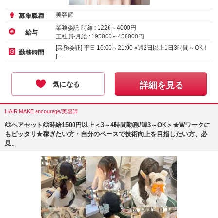
美容師
募集職種
業務委託-時給 :
1226
～
4000
円
給与
正社員-月給 :
195000
～
450000
円
[業務委託] 平日 16:00～21:00 ※週2日以上1日3時間～OK！
勤務時間
[…
気になる
詳細を見る
HAIR MAKE encourage/美容師
◎ヘアセット◎時給1500円以上＜3～4時間勤務/週3～OK＞★Wワークに
もピッタリ★稼ぎたい方・自分のペースで技術向上を目指したい方、必
見。