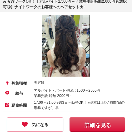
み★WワークOK！【アルバイト1,500円～／業務委託時給2,000円も選択
可◎】ナイトワークのお客様へのヘアセット★⁺
美容師
募集職種
アルバイト・パート-時給 :
1500
～
2500
円
給与
業務委託-時給
2000
円～
17:00～21:00 ※週3日～勤務OK！ ※基本は上記4時間/日の
勤務時間
勤務ですが、早…
気になる
詳細を見る