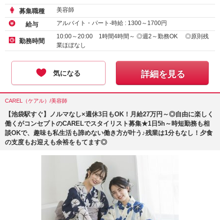
美容師
募集職種
アルバイト・パート-時給 :
1300
～
1700
円
給与
10:00～20:00 1時間4時間～ ◎週2～勤務OK ◎原則残
勤務時間
業ほぼなし
気になる
詳細を見る
CAREL（ケアル）/美容師
【池袋駅すぐ】ノルマなし×週休3日もOK！月給27万円～◎自由に楽しく
働くがコンセプトのCARELでスタイリスト募集★1日5h～時短勤務も相
談OKで、趣味も私生活も諦めない働き方が叶う♪残業は1分もなし！夕食
の支度もお迎えも余裕をもてます◎