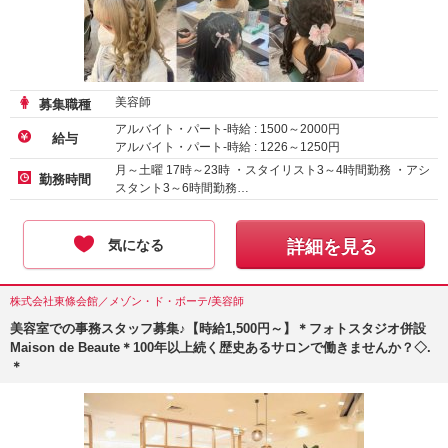
美容師
募集職種
アルバイト・パート-時給 :
1500
～
2000
円
給与
アルバイト・パート-時給 :
1226
～
1250
円
月～土曜 17時～23時 ・スタイリスト3～4時間勤務 ・アシ
勤務時間
スタント3～6時間勤務…
気になる
詳細を見る
株式会社東條会館／メゾン・ド・ボーテ/美容師
美容室での事務スタッフ募集♪【時給1,500円～】＊フォトスタジオ併設
Maison de Beaute＊100年以上続く歴史あるサロンで働きませんか？◇.
＊