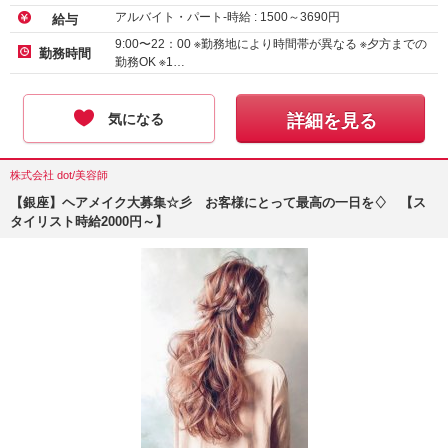
アルバイト・パート-時給 :
1500
～
3690
円
給与
9:00〜22：00 ※勤務地により時間帯が異なる ※夕方までの
勤務時間
勤務OK ※1…
気になる
詳細を見る
株式会社 dot/美容師
【銀座】ヘアメイク大募集☆彡 お客様にとって最高の一日を♢ 【ス
タイリスト時給2000円～】