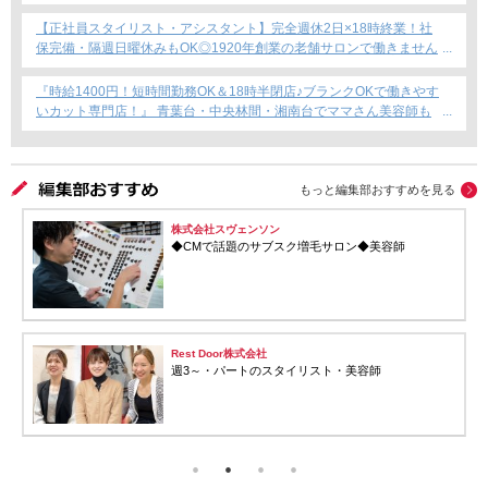
ント専任募集★
【正社員スタイリスト・アシスタント】完全週休2日×18時終業！社
保完備・隔週日曜休みもOK◎1920年創業の老舗サロンで働きません
か？
『時給1400円！短時間勤務OK＆18時半閉店♪ブランクOKで働きやす
いカット専門店！』 青葉台・中央林間・湘南台でママさん美容師も
安心のサロン募集！
もっと編集部おすすめを見る
株式会社スヴェンソン
株
◆CMで話題のサブスク増毛サロン◆美容師
週
ha
美
Rest Door株式会社
週3～・パートのスタイリスト・美容師