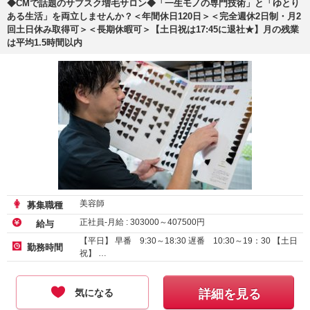
◆CMで話題のサブスク増毛サロン◆「一生モノの専門技術」と「ゆとり
ある生活」を両立しませんか？＜年間休日120日＞＜完全週休2日制・月2
回土日休み取得可＞＜長期休暇可＞【土日祝は17:45に退社★】月の残業
は平均1.5時間以内
美容師
募集職種
正社員-月給 :
303000
～
407500
円
給与
【平日】 早番 9:30～18:30 遅番 10:30～19：30 【土日
勤務時間
祝】 …
気になる
詳細を見る