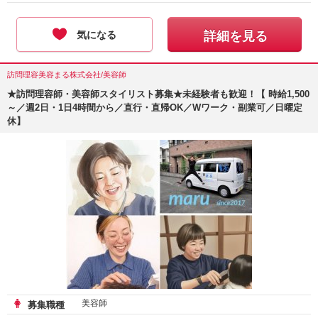
気になる
詳細を見る
訪問理容美容まる株式会社/美容師
★訪問理容師・美容師スタイリスト募集★未経験者も歓迎！【 時給1,500
～／週2日・1日4時間から／直行・直帰OK／Wワーク・副業可／日曜定
休】
美容師
募集職種