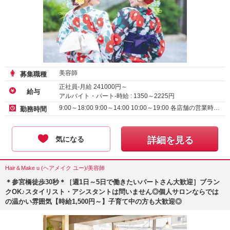
美容師
募集職種
正社員-月給
241000
円～
給与
アルバイト・パート-時給 :
1350
～
2225
円
9:00～18:00 9:00～14:00 10:00～19:00 各店舗の営業時…
勤務時間
気になる
詳細を見る
Hair＆Make u (ヘアメイク ユー)/美容師
＊参宮橋徒歩30秒＊［週1日～5日で働きたいパートさん大歓迎］ブラン
クOK♪スタイリスト・アシスタントは問いません◎個人サロンならでは
の温かい雰囲気【時給1,500円～】子育て中の方も大歓迎◎