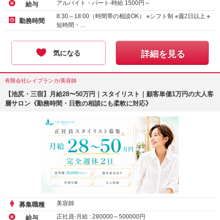
アルバイト・パート-時給
1500
円～
給与
8:30～18:00（時間帯の相談OK） ※シフト制 ※週2日以上 ※
勤務時間
短時間・…
気になる
詳細を見る
有限会社レイブランカ/美容師
【池尻・三宿】月給28〜50万円｜スタイリスト｜顧客単価1万円の大人客
層サロン《勤務時間・日数の相談にも柔軟に対応》
美容師
募集職種
正社員-月給 :
280000
～
500000
円
給与