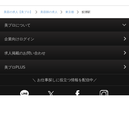
鮫洲駅
美容の求人【美プロ】
美容師の求人
東京都
美プロについて
利用規約
企業向けログイン
掲載規約
求人掲載のお問い合わせ
個人情報保護ポリシー
美プロPLUS
＼ お仕事探しに役立つ情報を配信中／
個人情報のお取り扱いについて
Cookieポリシー
スカウトとは
お問い合わせ、操作方法など、ご不明な点はこちらまで
運営会社