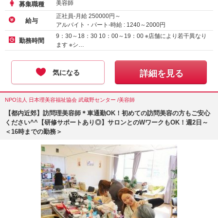
美容師
募集職種
正社員-月給
250000
円～
給与
アルバイト・パート-時給 :
1240
～
2000
円
正社員-月給
220000
円～
9：30～18：30 10：00～19：00 ※店舗により若干異なり
勤務時間
ます ※シ…
気になる
詳細を見る
NPO法人 日本理美容福祉協会 武蔵野センター /美容師
【都内近郊】訪問理美容師＊車通勤OK！初めての訪問美容の方もご安心
ください^^【研修サポートあり◎】サロンとのWワークもOK！週2日～
＜16時までの勤務＞