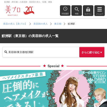
鮫洲駅（東京都）の美容師・美容室の求人・転職・募集
閲覧履歴
検索
ログイン
メニュー
鮫洲駅
美容の求人【美プロ】
美容師の求人
東京都
鮫洲駅（東京都）の美容師の求人一覧
美容師/東京都/鮫洲駅
さらに絞り込む▼
Special