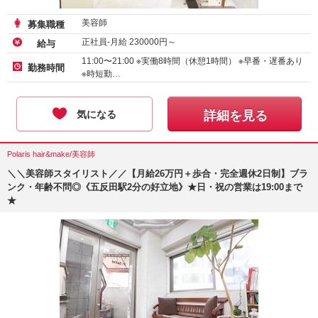
美容師
募集職種
正社員-月給
230000
円～
給与
11:00〜21:00 ※実働8時間（休憩1時間） ※早番・遅番あり
勤務時間
※時短勤…
気になる
詳細を見る
Polaris hair&make/美容師
＼＼美容師スタイリスト／／【月給26万円＋歩合・完全週休2日制】ブラ
ンク・年齢不問◎《五反田駅2分の好立地》★日・祝の営業は19:00まで
★