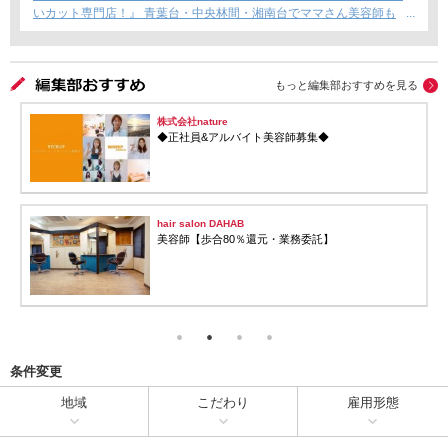
いカット専門店！』 青葉台・中央林間・湘南台でママさん美容師も
安心のサロン募集！
もっと編集部おすすめを見る
株式会社nature
◆正社員&アルバイト美容師募集◆
hair salon DAHAB
美容師【歩合80％還元・業務委託】
条件変更
地域
こだわり
雇用形態