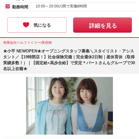
10:00～20:00の間で実働8時間
勤務時間
気になる
詳細を見る
有限会社ベルファミリー/美容師
★小平 NEWOPEN★オープニングスタッフ募集＼スタイリスト・アシス
タント／【19時閉店！】社会保険完備｜完全週休2日制｜産休育休（取得
実績多数！）｜【固定給+高歩合給】で安定＊パートさんもグループで30
名以上在籍★