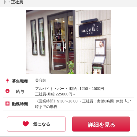
ト・正社員
美容師
募集職種
アルバイト・パート-時給 :
1250
～
1500
円
給与
正社員-月給
225000
円～
《営業時間》9:30〜18:00 ・正社員：実働8時間+休憩 └17
勤務時間
時までの勤務…
気になる
詳細を見る