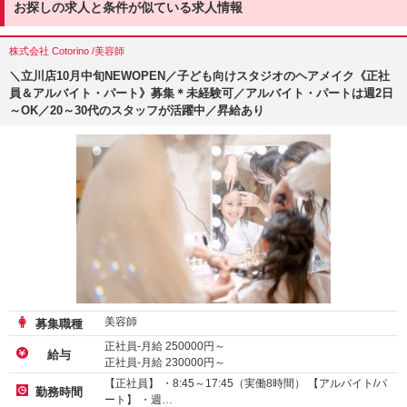
お探しの求人と条件が似ている求人情報
株式会社 Cotorino /美容師
＼立川店10月中旬NEWOPEN／子ども向けスタジオのヘアメイク《正社
員＆アルバイト・パート》募集＊未経験可／アルバイト・パートは週2日
～OK／20～30代のスタッフが活躍中／昇給あり
美容師
募集職種
正社員-月給
250000
円～
給与
正社員-月給
230000
円～
アルバイト・パート-時給 :
1250
～
1350
円
【正社員】 ・8:45～17:45（実働8時間） 【アルバイト/パ
勤務時間
ート】 ・週…