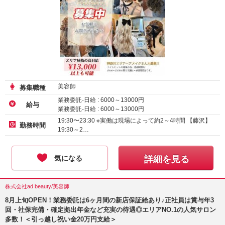
美容師
募集職種
業務委託-日給 :
6000
～
13000
円
給与
業務委託-日給 :
6000
～
13000
円
業務委託-月給 :
150000
～
300000
円
19:30〜23:30 ※実働は現場によって約2～4時間 【藤沢】
勤務時間
19:30～2…
気になる
詳細を見る
株式会社ad beauty/美容師
8月上旬OPEN！業務委託は6ヶ月間の新店保証給あり♪正社員は賞与年3
回・社保完備・確定拠出年金など充実の待遇◎エリアNO.1の人気サロン
多数！＜引っ越し祝い金20万円支給＞