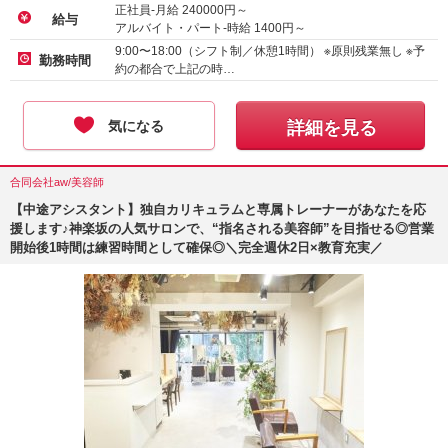
正社員-月給
240000
円～
給与
アルバイト・パート-時給
1400
円～
9:00〜18:00（シフト制／休憩1時間） ※原則残業無し ※予
勤務時間
約の都合で上記の時…
気になる
詳細を見る
合同会社aw/美容師
【中途アシスタント】独自カリキュラムと専属トレーナーがあなたを応
援します♪神楽坂の人気サロンで、“指名される美容師”を目指せる◎営業
開始後1時間は練習時間として確保◎＼完全週休2日×教育充実／