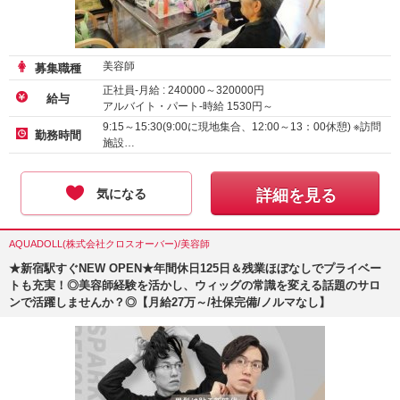
美容師
募集職種
正社員-月給 :
240000
～
320000
円
給与
アルバイト・パート-時給
1530
円～
アルバイト・パート-時給 :
1226
～
1600
円
9:15～15:30(9:00に現地集合、12:00～13：00休憩) ※訪問
勤務時間
施設…
気になる
詳細を見る
AQUADOLL(株式会社クロスオーバー)/美容師
★新宿駅すぐNEW OPEN★年間休日125日＆残業ほぼなしでプライベー
トも充実！◎美容師経験を活かし、ウィッグの常識を変える話題のサロ
ンで活躍しませんか？◎【月給27万～/社保完備/ノルマなし】