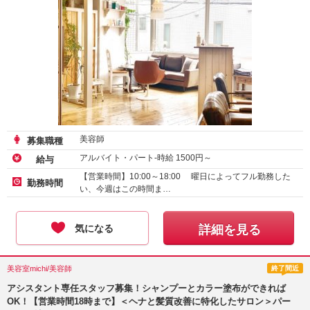
美容師
募集職種
アルバイト・パート-時給
1500
円～
給与
【営業時間】10:00～18:00 曜日によってフル勤務した
勤務時間
い、今週はこの時間ま…
気になる
詳細を見る
美容室michi/美容師
終了間近
アシスタント専任スタッフ募集！シャンプーとカラー塗布ができれば
OK！【営業時間18時まで】＜ヘナと髪質改善に特化したサロン＞パー