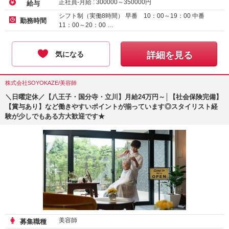
正社員-月給 :
300000
～
350000
円
給与
シフト制（実働8時間） 早番 10：00～19：00 中番
勤務時間
11：00～20：00 …
気になる
詳細を見る
株式会社SOYOKAZE/美容師
＼日曜定休／【八王子・国分寺・立川】月給24万円～│【社会保険完備】
【賞与あり】など働きやすいポイントが揃っています◎スタイリスト経
験が少しでもある方大歓迎です★
美容師
募集職種