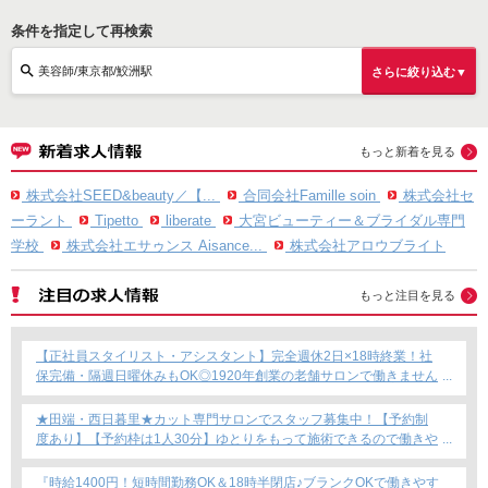
条件を指定して再検索
美容師/東京都/鮫洲駅
さらに絞り込む▼
もっと新着を見る
株式会社SEED&beauty／【...
合同会社Famille soin
株式会社セ
ーラント
Tipetto
liberate
大宮ビューティー＆ブライダル専門
学校
株式会社エサゥンス Aisance...
株式会社アロウブライト
もっと注目を見る
【正社員スタイリスト・アシスタント】完全週休2日×18時終業！社
保完備・隔週日曜休みもOK◎1920年創業の老舗サロンで働きません
か？
★田端・西日暮里★カット専門サロンでスタッフ募集中！【予約制
度あり】【予約枠は1人30分】ゆとりをもって施術できるので働きや
すい！これからカット専門店で働きたい方にもおすすめ◎
『時給1400円！短時間勤務OK＆18時半閉店♪ブランクOKで働きやす