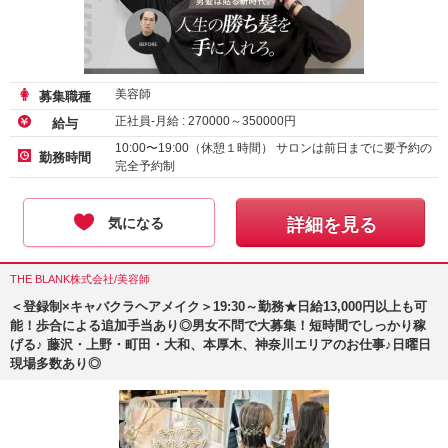
美容師
募集職種
正社員-月給 :
270000
～
350000
円
給与
10:00〜19:00（休憩１時間） サロンは前日までに要予約の
勤務時間
完全予約制
気になる
詳細を見る
THE BLANK株式会社/美容師
＜登録制×キャバクラヘアメイク＞19:30～勤務★日給13,000円以上も可
能！歩合による追加手当あり◎男女不問で大募集！短時間でしっかり稼
げる♪ 藤沢・上野・町田・大和、本厚木、神奈川エリアのお仕事♪日曜日
現場多数あり◎