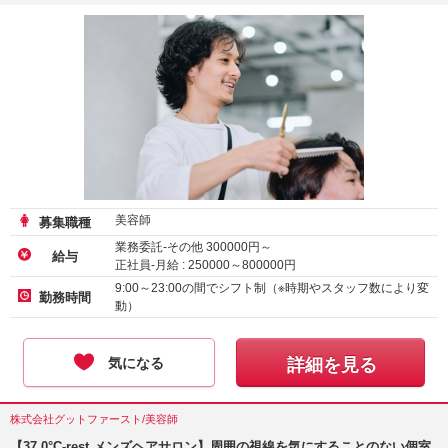
美容師
募集職種
業務委託-その他
300000
円～
給与
正社員-月給 :
250000
～
800000
円
アルバイト・パート-時給 :
1500
～
3690
円
9:00～23:00の間でシフト制（※時期やスタッフ数により変
勤務時間
動）
気になる
詳細を見る
株式会社グットファースト/美容師
【37.0°C-rest メンズヘアサロン】周囲の視線を気にすることのない個室