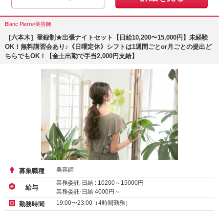
Blanc Pierre/美容師
［六本木］登録制★出張ナイトセット【日給10,200〜15,000円】未経験
OK！無料講習会あり♪《日曜定休》シフトは1週間ごとor月ごとの提出ど
ちらでもOK！【金土出勤で手当2,000円支給】
美容師
募集職種
業務委託-日給 :
10200
～
15000
円
給与
業務委託-日給
4000
円～
19:00〜23:00（4時間勤務）
勤務時間