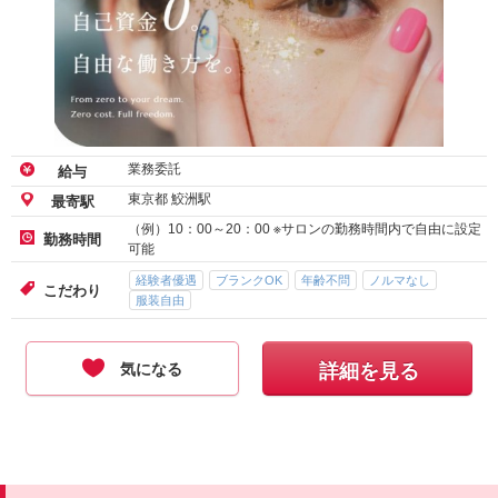
業務委託
給与
東京都 鮫洲駅
最寄駅
（例）10：00～20：00 ※サロンの勤務時間内で自由に設定
勤務時間
可能
経験者優遇
ブランクOK
年齢不問
ノルマなし
こだわり
服装自由
気になる
詳細を見る