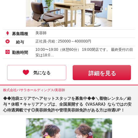
美容師
募集職種
正社員-月給 :
250000
～
400000
円
給与
10:00〜19:00（休憩60分） 19:00閉店です。 最終受付の目
勤務時間
安は18:0…
気になる
詳細を見る
株式会社バサラホールディングス/美容師
◆◆池袋エリアでヘアセットスタッフを募集中◆◆＼着物レンタル／給
与＊休暇＊キャリアアップは、全国展開する《VASARA》ならではの安
心待遇満載です◎美容師免許や管理美容師免許がある方は待遇UP！