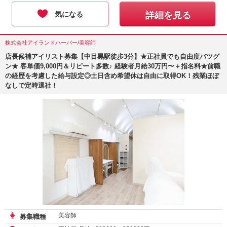
気になる
詳細を見る
株式会社アイランドハーバー/美容師
店長候補アイリスト募集【中目黒駅徒歩3分】★正社員でも自由度バツグ
ン★ 客単価9,000円＆リピート多数♪ 経験者月給30万円〜＋指名料★前職
の経歴を考慮した給与設定◎土日含め希望休は自由に取得OK！残業ほぼ
なしで定時退社！
美容師
募集職種