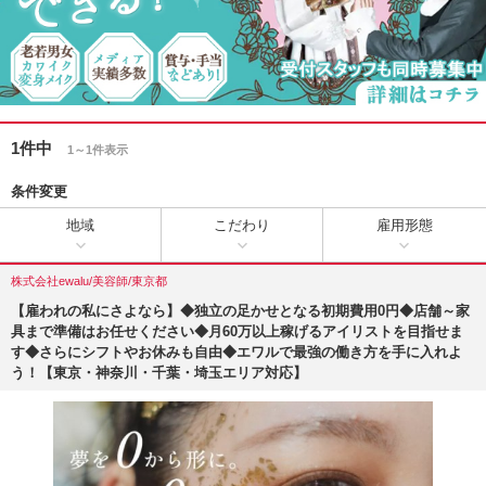
1件中
1～1件表示
条件変更
地域
こだわり
雇用形態
株式会社ewalu/美容師/東京都
【雇われの私にさよなら】◆独立の足かせとなる初期費用0円◆店舗～家
具まで準備はお任せください◆月60万以上稼げるアイリストを目指せま
す◆さらにシフトやお休みも自由◆エワルで最強の働き方を手に入れよ
う！【東京・神奈川・千葉・埼玉エリア対応】