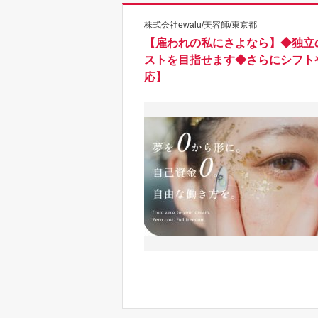
株式会社ewalu/美容師/東京都
【雇われの私にさよなら】◆独立
ストを目指せます◆さらにシフト
応】