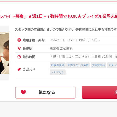
都
バイト募集］★週1日～ / 数時間でもOK★ブライダル業界未
スタッフ間の雰囲気が良いので働きやすい♪隙間時間にお仕事も可能です
アルバイト・パート-時給
円～
雇用形態・給与
1,300
東京都 芝公園駅
最寄駅
＊婚礼時間により異なります 土日祝：1時間～
勤務時間
経験者優遇
女性スタッフ多数
交通費支給
スタッ
こだわり
ノルマなし
気になる