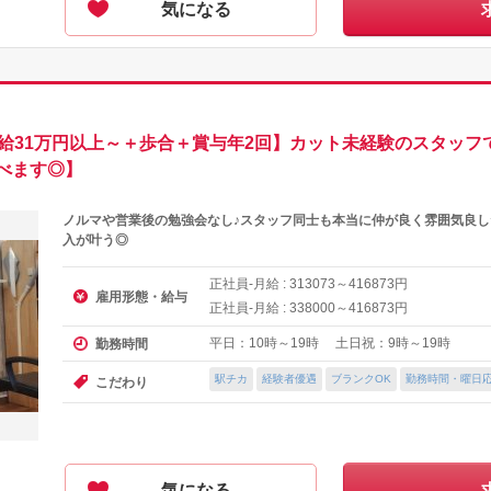
気になる
【月給31万円以上～＋歩合＋賞与年2回】カット未経験のスタッ
べます◎】
ノルマや営業後の勉強会なし♪スタッフ同士も本当に仲が良く雰囲気良
入が叶う◎
正社員-月給 :
～
円
313073
416873
雇用形態・給与
正社員-月給 :
～
円
338000
416873
平日：10時～19時 土日祝：9時～19時
勤務時間
駅チカ
経験者優遇
ブランクOK
勤務時間・曜日
こだわり
気になる