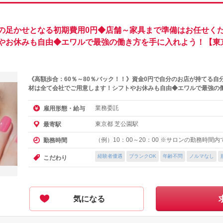
の足かせとなる初期費用0円◆店舗～家具まで準備はお任せくだ
やお休みも自由◆エワルで最強の働き方を手に入れよう！【東
《高額歩合：60％～80％バック！！》資金0円で自分のお店が持てる自
材は全て会社でご用意します！シフトやお休みも自由◆エワルで最強の
業務委託
雇用形態・給与
東京都 芝公園駅
最寄駅
（例）10：00～20：00 ※サロンの勤務時間
勤務時間
経験者優遇
ブランクOK
年齢不問
ノルマなし
こだわり
気になる