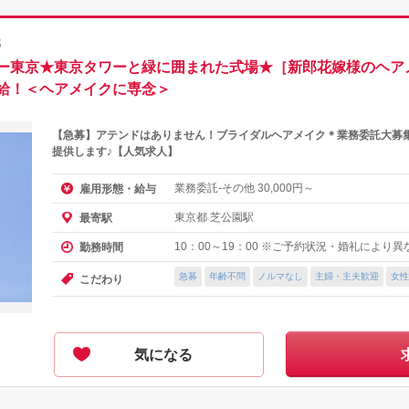
都
ー東京★東京タワーと緑に囲まれた式場★［新郎花嫁様のヘア
給！＜ヘアメイクに専念＞
【急募】アテンドはありません！ブライダルヘアメイク＊業務委託大募
提供します♪【人気求人】
業務委託-その他
円～
雇用形態・給与
30,000
東京都 芝公園駅
最寄駅
10：00～19：00 ※ご予約状況・婚礼により
勤務時間
急募
年齢不問
ノルマなし
主婦・主夫歓迎
女性
こだわり
気になる