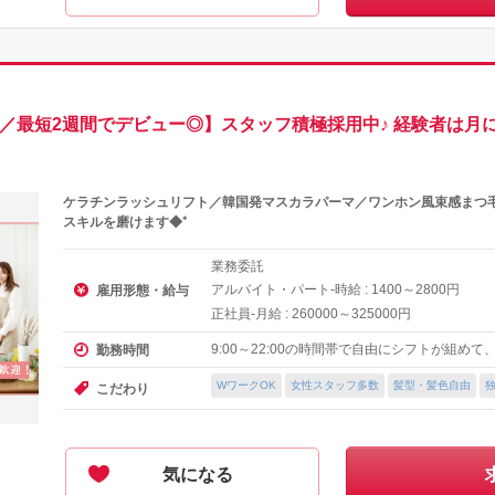
K／最短2週間でデビュー◎】スタッフ積極採用中♪ 経験者は月
ケラチンラッシュリフト／韓国発マスカラパーマ／ワンホン風束感まつ毛
スキルを磨けます◆⁺
業務委託
アルバイト・パート-時給 :
～
円
雇用形態・給与
1400
2800
正社員-月給 :
～
円
260000
325000
9:00～22:00の時間帯で自由にシフトが組め
勤務時間
WワークOK
女性スタッフ多数
髪型・髪色自由
こだわり
気になる