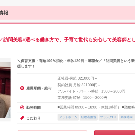
情報
／訪問美容×選べる働き方で、子育て世代も安心して美容師と
＼保育支援・有給100％消化・年休120日・退職金／「訪問美容という
援します！
正社員-月給
円～
321000
契約社員-月給
円～
321000
雇用形態・給与
アルバイト・パート-時給 :
～
円
1500
2000
業務委託-時給 :
～
円
1500
2000
■営業時間 09:00～18:00（休憩1時間） ■勤務
勤務時間
アットホーム
経験者優遇
ブランクOK
勤務時間
こだわり