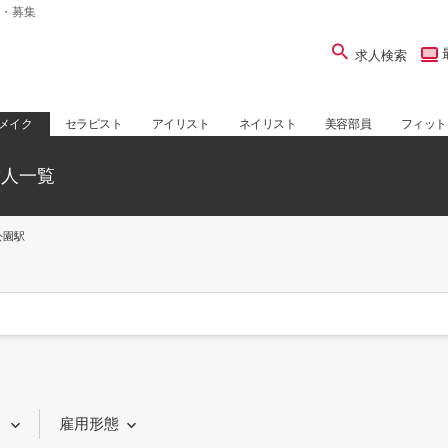
・募集
求人検索
メイク
セラピスト
アイリスト
ネイリスト
美容部員
フィット
求人一覧
公園駅
り
雇用形態