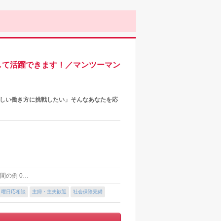
して活躍できます！／マンツーマン
新しい働き方に挑戦したい」そんなあなたを応
時間の例 0…
・曜日応相談
主婦・主夫歓迎
社会保険完備