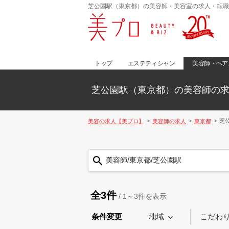
芝公園駅（東京都）の美容師・美容室の求人・転職
トップ
エステティシャン
美容師・ヘア
芝公園駅（東京都）の美容師の
芝
美容の求人【美プロ】
美容師の求人
東京都
美容師/東京都/芝公園駅
全3件
/
1～3
件を表示
条件変更
地域
こだわ