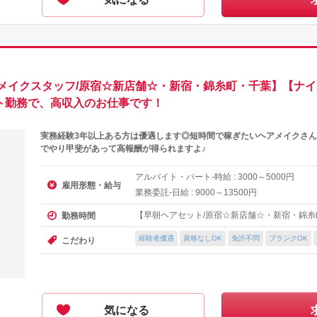
メイクスタッフ/原宿☆新店舗☆・新宿・錦糸町・千葉】【ナ
ット勤務で、高収入のお仕事です！
実務経験3年以上ある方は優遇します◎短時間で稼ぎたいヘアメイクさん
でやり甲斐があって高報酬が得られますよ♪
アルバイト・パート-時給 :
～
円
3000
5000
雇用形態・給与
業務委託-日給 :
～
円
9000
13500
【早朝ヘアセット/原宿☆新店舗☆・新宿・錦糸
勤務時間
経験者優遇
資格なしOK
免許不問
ブランクOK
こだわり
気になる