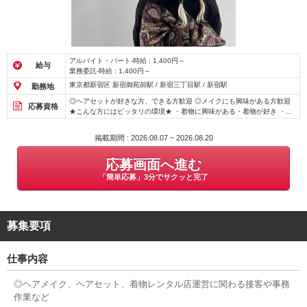
アルバイト・パート-時給 : 1,400円～
給与
業務委託-時給 : 1,400円～
東京都新宿区 新宿御苑前駅 / 新宿三丁目駅 / 新宿駅
勤務地
◎ヘアセットが好きな方、できる方歓迎 ◎メイクにも興味がある方歓迎
応募資格
★こんな方にはピッタリの環境★ ・着物に興味がある・着物が好き ・オ
シャレな着物に合わせたスタイリングがしたい ・おしゃれやファッショ
ンが好きな方
掲載期間 : 2026.08.07 ~ 2026.08.20
応募画面へ進む
「簡単応募」3分でサクッと完了
募集要項
仕事内容
◎ヘアメイク、ヘアセット、着物レンタル店運営に関わる接客や事務
作業など