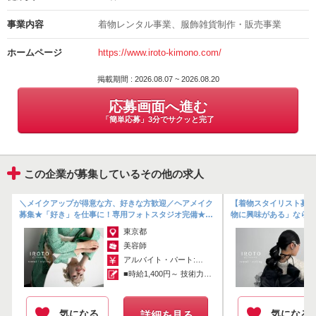
ございます。
神谷 綾子
事業内容
着物レンタル事業、服飾雑貨制作・販売事業
電話番号
＊＊IROTOのコンセプトや今後＊＊
ホームページ
https://www.iroto-kimono.com/
03-6457-4042
大事にしているのは「着物を通しての、お客様一人ひとりに合わせた
掲載期間 : 2026.08.07 ~ 2026.08.20
スタイリングやファッションコーディネート」
応募画面へ進む
着物を通してスタイリングの場を増やしていきたいです。
「簡単応募」3分でサクッと完了
ご希望の方には着付け指導をいたしますので、着付けの技術も自分の
ものにできます。
また、オリジナル商品を増やして、ヘア飾り等の販売事業も拡大中で
この企業が募集しているその他の求人
す。
IROTOの元々のスタートはアクセサリーブランドからのため、小物に
着
＼メイクアップが得意な方、好きな方歓迎／ヘアメイク
【着物スタイリスト募集
もとてもこだわっています。
タ
募集★「好き」を仕事に！専用フォトスタジオ完備★交
物に興味がある」なら未
通費全額支給◉【オシャレな着物レン...
ル店◉「好き」を仕事に
東京都
物作りも好きな方はヘア飾りの制作にも携われるため、ヘアメイク以
美容師
外でも活躍することが可能です◎
アルバイト・パート:￥1,400～
もし求人についてご不明な点があれば、お気兼ねなくご連絡ください
■時給1,400円～ 技術力によって、...
♪
皆様からのご応募心よりお待ちしております★
気になる
気になる
詳細を見る