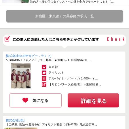
パート
込の方も安心◎スタイリストへの道を全力でサポートします【ア
ルバイトは週2日～OK】
新宿区（東京都）の美容師の求人一覧
株式会社Be.RMY(ビー．ラミィ)
＼GRACIA王子店／アイリスト募集！★週3日～4日◎勤務時間、...
東京都
アイリスト
アルバイト・パート:￥1,400～￥1,900
【サロンワーク経験者】 ※未経験者...
気になる
詳細を見る
株式会社bELI
【二子玉川駅から徒歩4分】アイリスト募集〈年齢不問〉月給25万円...