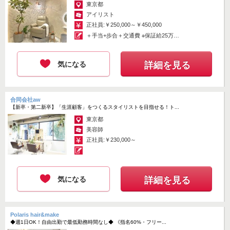
東京都
アイリスト
正社員:￥250,000～￥450,000
＋手当+歩合＋交通費 ※保証給25万
円...
気になる
詳細を見る
合同会社aw
【新卒・第二新卒】「生涯顧客」をつくるスタイリストを目指せる！ト...
東京都
美容師
正社員:￥230,000～
気になる
詳細を見る
Polaris hair&make
◆週1日OK！自由出勤で最低勤務時間なし◆ 《指名60%・フリー...