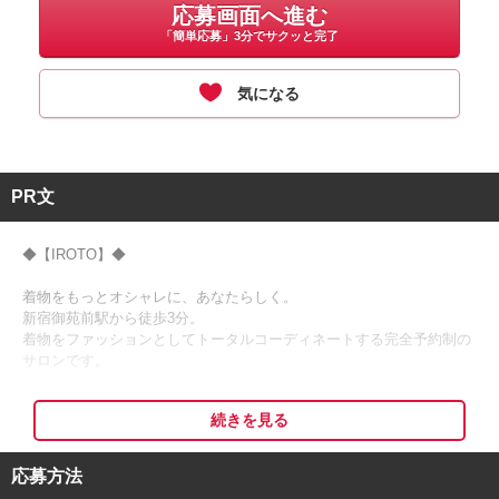
応募画面へ進む
「簡単応募」3分でサクッと完了
気になる
PR文
◆【IROTO】◆
着物をもっとオシャレに、あなたらしく。
新宿御苑前駅から徒歩3分。
着物をファッションとしてトータルコーディネートする完全予約制の
サロンです。
ヘアセットスタッフを募集中！
続きを見る
予約時のみの登録制勤務も可能です。
スキルに応じた事前研修やフォローアップ研修もご用意しているの
で、安心して始められます。
応募方法