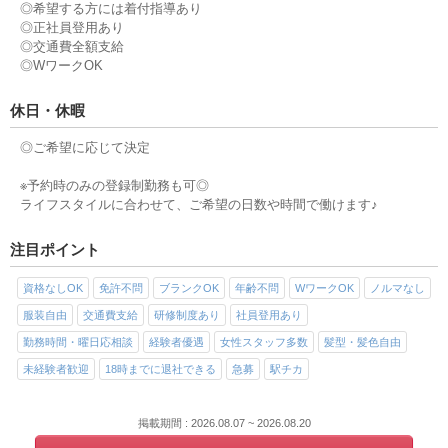
◎希望する方には着付指導あり
◎正社員登用あり
◎交通費全額支給
◎WワークOK
休日・休暇
◎ご希望に応じて決定
※予約時のみの登録制勤務も可◎
ライフスタイルに合わせて、ご希望の日数や時間で働けます♪
注目ポイント
資格なしOK
免許不問
ブランクOK
年齢不問
WワークOK
ノルマなし
服装自由
交通費支給
研修制度あり
社員登用あり
勤務時間・曜日応相談
経験者優遇
女性スタッフ多数
髪型・髪色自由
未経験者歓迎
18時までに退社できる
急募
駅チカ
掲載期間 : 2026.08.07 ~ 2026.08.20