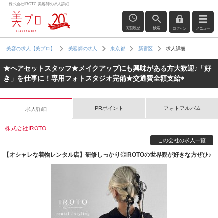
株式会社IROTO 美容師の求人詳細
閲覧履歴
検索
ログイン
メニュー
求人詳細
美容の求人【美プロ】
美容師の求人
東京都
新宿区
★ヘアセットスタッフ★メイクアップにも興味がある方大歓迎♪「好
き」を仕事に！専用フォトスタジオ完備★交通費全額支給◉
PRポイント
フォトアルバム
求人詳細
株式会社IROTO
この会社の求人一覧
【オシャレな着物レンタル店】研修しっかり◎IROTOの世界観が好きな方ぜひ♪