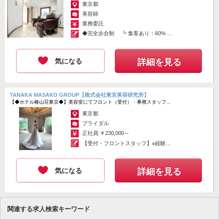
東京都
美容師
業務委託
◆完全歩合制 ┗ 集客あり：60% ...
気になる
詳細を見る
TANAKA MASAKO GROUP【株式会社東京美容研究所】
【◆ホテル椿山荘東京◆】美容室にてフロント（受付）・事務スタッフ...
東京都
ブライダル
正社員:￥230,000～
【受付・フロントスタッフ】※経験・
技術考...
気になる
詳細を見る
関連する求人検索キーワード