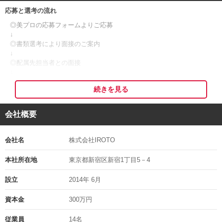
働き方については、まずはご相談ください♪
応募と選考の流れ
◎美プロの応募フォームよりご応募
＊＊こんな方はぜひご応募ください＊＊
↓
◎書類選考により面接のご案内
・ヘアセットが好きな方、できる方歓迎
↓
・メイクにも興味がある方歓迎
◎配属先担当者との面接
↓
上に当てはまるような方を特に求めています。
◎採用決定
職場は「好き」を仕事にしている人ばかりのため、皆イキイキと活躍
続きを見る
↓
中♪
◎入社
会社概要
働き方はそれぞれなので、皆でサポートし合っており和気あいあいと
※応募者多数の場合、書類選考を通過された方のみにご連絡する可能
した雰囲気です。
性がございますので、予めご了承くださいますようお願い申し上げま
す。
会社名
株式会社IROTO
お客様はオシャレな方が多数！
※応募の秘密は厳守いたします。
IROTOの他社様とは違う着物レンタルは、インスタグラムを確認いた
※面接日等は考慮しますのでご相談ください。
本社所在地
東京都新宿区新宿1丁目5－4
だければわかると思います。
※ご応募頂いた履歴書等は返却出来ません。
【 公式アカウント @iroto_kimono / 代表アカウント
設立
2014年 6月
@iroto_ayakokamiya_】
面接地の住所
撮影スタジオのアカウントは【 @irotokimono_studio 】
資本金
300万円
〒160-0022 東京都新宿区新宿１丁目５−４ YKBマイクガーデン401
やりがいを感じながら働ける場所です！
担当の部署や氏名
従業員
14名
待遇に関しては経験やスキル、勤務条件により相談で決定する場合も