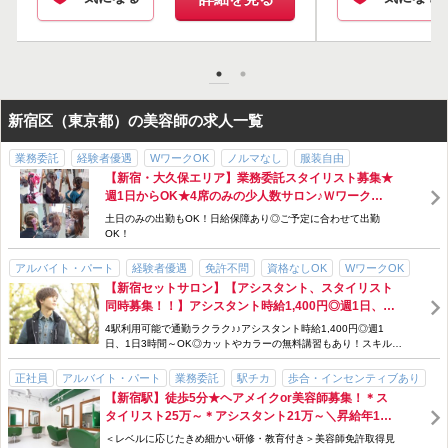
掲載期間 : 2026.08.07 ~ 2026.08.20
応募画面へ進む
「簡単応募」3分でサクッと完了
新宿区（東京都）の美容師の求人一覧
業務委託
経験者優遇
WワークOK
ノルマなし
服装自由
【新宿・大久保エリア】業務委託スタイリスト募集★
髪型・髪色自由
主婦・主夫歓迎
パパ・ママ歓迎
パパ・ママ在籍
週1日からOK★4席のみの少人数サロン♪Ｗワーク
面貸し・ミラーレンタル
女性スタッフ多数
研修制度あり
OK◎
土日のみの出勤もOK！日給保障あり◎ご予定に合わせて出勤
勤務時間・曜日応相談
急募
駅チカ
個人サロン
アットホーム
OK！
サロン見学OK
週1日～
アルバイト・パート
経験者優遇
免許不問
資格なしOK
WワークOK
【新宿セットサロン】【アシスタント、スタイリスト
ブランクOK
服装自由
髪型・髪色自由
面貸し・ミラーレンタル
同時募集！！】アシスタント時給1,400円◎週1日、1
交通費支給
勤務時間・曜日応相談
週1日～
扶養控除内
急募
日3時間～OK◎ヘアセットの独自マニュアルもありス
4駅利用可能で通勤ラクラク♪♪アシスタント時給1,400円◎週1
個人サロン
アットホーム
駅チカ
サロン見学OK
キルアップしたい方にもおすすめです◎カットやカラ
日、1日3時間～OK◎カットやカラーの無料講習もあり！スキルア
ーの無料講習もあり◎
ップしたい方にもおすすめです◎
正社員
アルバイト・パート
業務委託
駅チカ
歩合・インセンティブあり
【新宿駅】徒歩5分★ヘアメイクor美容師募集！＊ス
アットホーム
経験者優遇
未経験者歓迎
ブランクOK
タイリスト25万～＊アシスタント21万～＼昇給年1回
勤務時間・曜日応相談
手当充実
交通費支給
急募
社会保険完備
／セットサロン＆美容室のトータルサロン♪！正社員&
＜レベルに応じたきめ細かい研修・教育付き＞美容師免許取得見
スタッフ割引・特典あり
週2日～