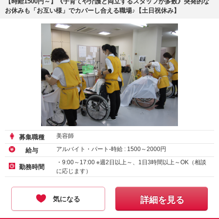
【時給1500円～】《子育てや介護と両立するスタッフが多数》突発的な
お休みも「お互い様」でカバーし合える職場♪【土日祝休み】
美容師
募集職種
アルバイト・パート-時給 :
1500
～
2000
円
給与
・9:00～17:00 ※週2日以上～、1日3時間以上～OK（相談
勤務時間
に応じます）
気になる
詳細を見る