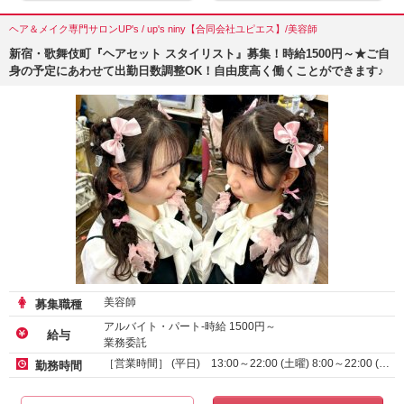
ヘア＆メイク専門サロンUP's / up's niny【合同会社ユピエス】/美容師
新宿・歌舞伎町『ヘアセット スタイリスト』募集！時給1500円～★ご自
身の予定にあわせて出勤日数調整OK！自由度高く働くことができます♪
美容師
募集職種
アルバイト・パート-時給
1500
円～
給与
業務委託
［営業時間］ (平日) 13:00～22:00 (土曜) 8:00～22:00 (…
勤務時間