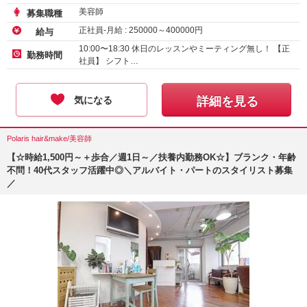
美容師
募集職種
正社員-月給 :
250000
～
400000
円
給与
10:00〜18:30 休日のレッスンやミーティング無し！ 【正
勤務時間
社員】 シフト…
気になる
詳細を見る
Polaris hair&make/美容師
【☆時給1,500円～＋歩合／週1日～／扶養内勤務OK☆】ブランク・年齢
不問！40代スタッフ活躍中◎＼アルバイト・パートのスタイリスト募集
／