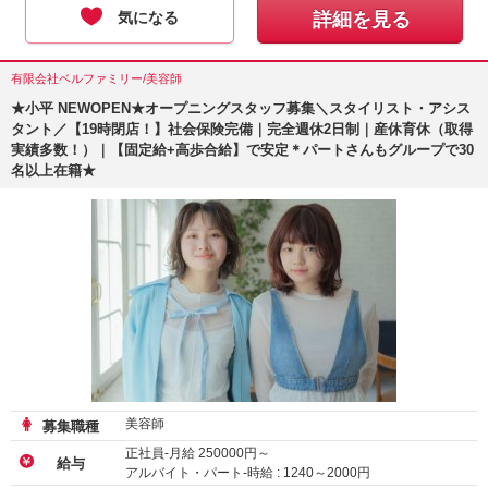
気になる
詳細を見る
有限会社ベルファミリー/美容師
★小平 NEWOPEN★オープニングスタッフ募集＼スタイリスト・アシス
タント／【19時閉店！】社会保険完備｜完全週休2日制｜産休育休（取得
実績多数！）｜【固定給+高歩合給】で安定＊パートさんもグループで30
名以上在籍★
美容師
募集職種
正社員-月給
250000
円～
給与
アルバイト・パート-時給 :
1240
～
2000
円