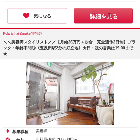
気になる
詳細を見る
Polaris hair&make/美容師
＼＼美容師スタイリスト／／【月給26万円＋歩合・完全週休2日制】ブラ
ンク・年齢不問◎《五反田駅2分の好立地》★日・祝の営業は19:00まで
★
美容師
募集職種
正社員-月給
260000
円～