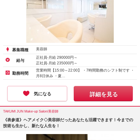
美容師
募集職種
正社員-月給
290000
円～
給与
正社員-月給
235000
円～
営業時間【15:00～22:00】 ・7時間勤務のシフト制です ・
勤務時間
月8日休み ・夏…
気になる
詳細を見る
TAKUMI JUN Make-up Salon/美容師
《表参道》ヘアメイク◇美容師だったあなたも活躍できます！今までの
技術も生かし、新たな人生を！