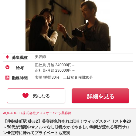
美容師
募集職種
正社員-月給
240000
円～
給与
正社員-月給
230000
円～
実働7時間30分 土日祝８時間30分
勤務時間
気になる
詳細を見る
AQUADOLL(株式会社クロスオーバー)/美容師
【仲御徒町駅 徒歩2】美容師免許あればOK！ウィッグスタイリスト◆20
～50代が活躍中★ノルマなし◎穏やかでやさしい時間が流れる専門サロ
ン◆定時に帰れてプライベートも充実