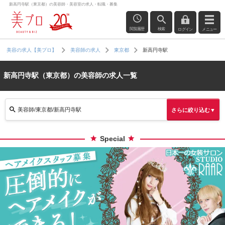
新高円寺駅（東京都）の美容師・美容室の求人・転職・募集
閲覧履歴
検索
ログイン
メニュー
新高円寺駅
美容の求人【美プロ】
美容師の求人
東京都
新高円寺駅（東京都）の美容師の求人一覧
美容師/東京都/新高円寺駅
さらに絞り込む▼
Special