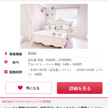
美容師
募集職種
正社員-月給 :
250000
～
270000
円
給与
アルバイト・パート-時給 :
1400
～
1600
円
・9:30〜18:30（正社員／パート） ・10:00〜18:00（パー
勤務時間
ト） ※休憩…
気になる
詳細を見る
株式会社バサラホールディングス/美容師