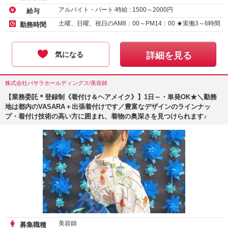
アルバイト・パート-時給 :
1500
～
2000
円
給与
土曜、日曜、祝日のAM8：00～PM14：00 ★実働3～6時間
勤務時間
気になる
詳細を見る
株式会社バサラホールディングス/美容師
【業務委託＊登録制《着付け＆ヘアメイク》】1日～・単発OK★＼勤務
地は都内のVASARA＋出張着付けです／豊富なデザインのラインナッ
プ・着付け技術の高い方に囲まれ、着物の奥深さを見つけられます♪
美容師
募集職種