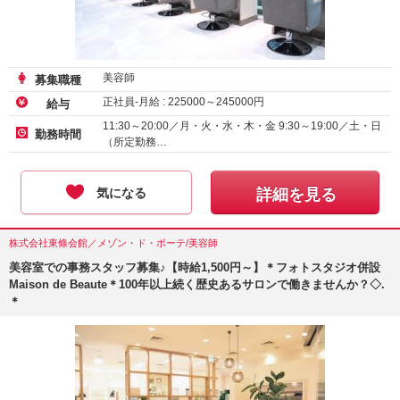
美容師
募集職種
正社員-月給 :
225000
～
245000
円
給与
11:30～20:00／月・火・水・木・金 9:30～19:00／土・日
勤務時間
（所定勤務…
気になる
詳細を見る
株式会社東條会館／メゾン・ド・ボーテ/美容師
美容室での事務スタッフ募集♪【時給1,500円～】＊フォトスタジオ併設
Maison de Beaute＊100年以上続く歴史あるサロンで働きませんか？◇.
＊