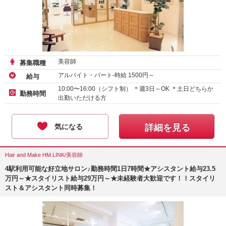
美容師
募集職種
アルバイト・パート-時給
1500
円～
給与
10:00〜16:00（シフト制） ＊週3日～OK ＊土日どちらか
勤務時間
出勤いただける方
気になる
詳細を見る
Hair and Make HM.LINK/美容師
4駅利用可能な好立地サロン♪勤務時間1日7時間★アシスタント給与23.5
万円～★スタイリスト給与29万円～★未経験者大歓迎です！！スタイリ
スト＆アシスタント同時募集！