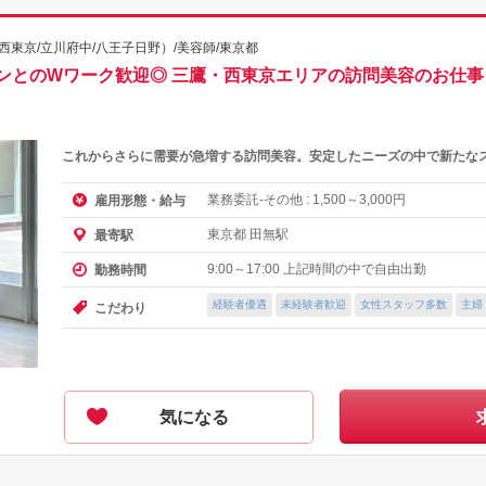
東京/立川府中/八王子日野）/美容師/東京都
ンとのWワーク歓迎◎ 三鷹・西東京エリアの訪問美容のお仕
これからさらに需要が急増する訪問美容。安定したニーズの中で新たな
業務委託-その他 :
～
円
雇用形態・給与
1,500
3,000
東京都 田無駅
最寄駅
9:00～17:00 上記時間の中で自由出勤
勤務時間
経験者優遇
未経験者歓迎
女性スタッフ多数
主婦
こだわり
気になる