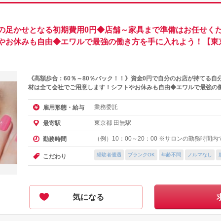
の足かせとなる初期費用0円◆店舗～家具まで準備はお任せくだ
やお休みも自由◆エワルで最強の働き方を手に入れよう！【東
《高額歩合：60％～80％バック！！》資金0円で自分のお店が持てる自
材は全て会社でご用意します！シフトやお休みも自由◆エワルで最強の
業務委託
雇用形態・給与
東京都 田無駅
最寄駅
（例）10：00～20：00 ※サロンの勤務時間
勤務時間
経験者優遇
ブランクOK
年齢不問
ノルマなし
こだわり
気になる