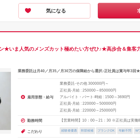
気になる
ロン★いま人気のメンズカット極めたい方ぜひ♪★高歩合＆集客
業務委託は月40／月35／月30万の保障給から選択♪正社員は賞与年3
業務委託-その他
円～
300000
正社員-月給 :
～
円
250000
850000
アルバイト・パート-時給 :
～
円
1500
3690
雇用形態・給与
正社員-月給 :
～
円
220000
500000
正社員-月給 :
～
円
220000
250000
【営業時間】10：00～21：30 ※正社員は実働
勤務時間
経験者優遇
幹部候補
ブランクOK
年齢不問
W
こだわり