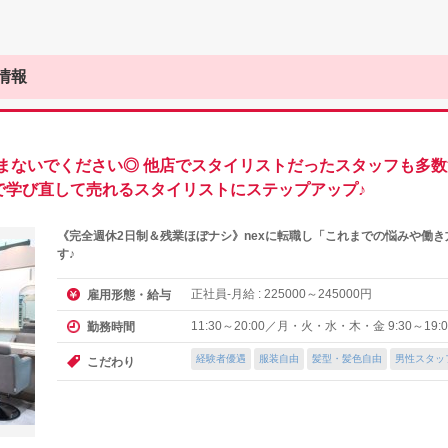
情報
まないでください◎ 他店でスタイリストだったスタッフも多
で学び直して売れるスタイリストにステップアップ♪
《完全週休2日制＆残業ほぼナシ》nexに転職し「これまでの悩みや働
す♪
正社員-月給 :
～
円
雇用形態・給与
225000
245000
11:30～20:00／月・火・水・木・金 9:30～19
勤務時間
経験者優遇
服装自由
髪型・髪色自由
男性スタッ
こだわり