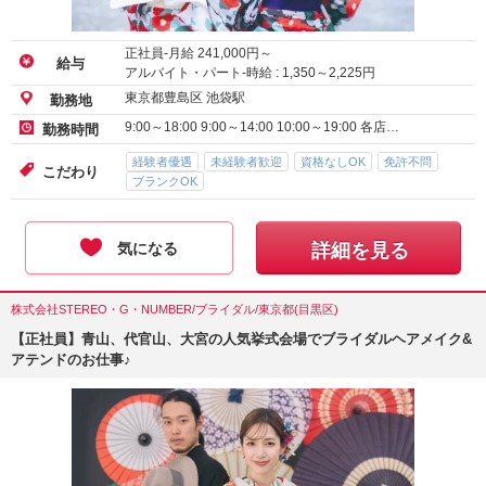
正社員-月給
241,000
円～
給与
アルバイト・パート-時給 :
1,350
～
2,225
円
東京都豊島区 池袋駅
勤務地
9:00～18:00 9:00～14:00 10:00～19:00 各店…
勤務時間
経験者優遇
未経験者歓迎
資格なしOK
免許不問
こだわり
ブランクOK
気になる
詳細を見る
株式会社STEREO・G・NUMBER/ブライダル/東京都(目黒区)
【正社員】青山、代官山、大宮の人気挙式会場でブライダルヘアメイク&
アテンドのお仕事♪