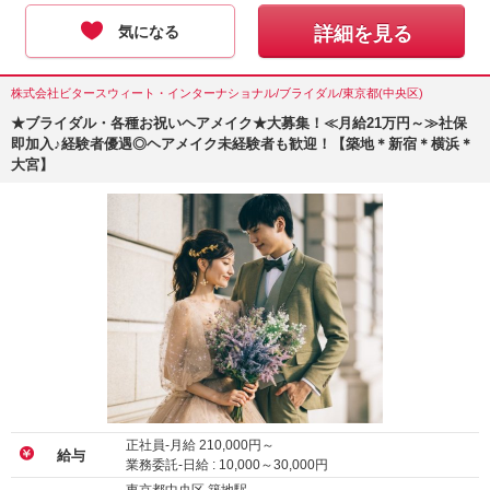
気になる
詳細を見る
株式会社ビタースウィート・インターナショナル/ブライダル/東京都(中央区)
★ブライダル・各種お祝いヘアメイク★大募集！≪月給21万円～≫社保
即加入♪経験者優遇◎ヘアメイク未経験者も歓迎！【築地＊新宿＊横浜＊
大宮】
正社員-月給
210,000
円～
給与
業務委託-日給 :
10,000
～
30,000
円