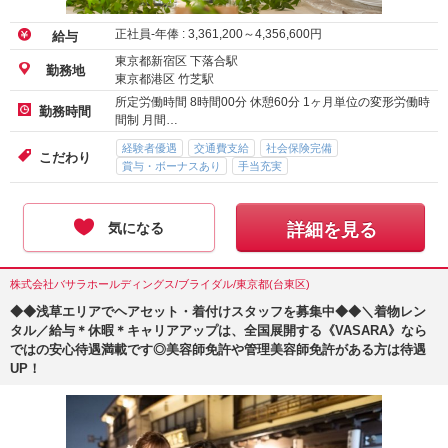
正社員-年俸 :
3,361,200
～
4,356,600
円
給与
東京都新宿区 下落合駅
勤務地
東京都港区 竹芝駅
所定労働時間 8時間00分 休憩60分 1ヶ月単位の変形労働時
勤務時間
間制 月間…
経験者優遇
交通費支給
社会保険完備
こだわり
賞与・ボーナスあり
手当充実
気になる
詳細を見る
株式会社バサラホールディングス/ブライダル/東京都(台東区)
◆◆浅草エリアでヘアセット・着付けスタッフを募集中◆◆＼着物レン
タル／給与＊休暇＊キャリアアップは、全国展開する《VASARA》なら
ではの安心待遇満載です◎美容師免許や管理美容師免許がある方は待遇
UP！