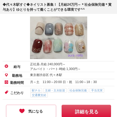
◆代々木駅すぐ◆ネイリスト募集！【月給24万円～＊社会保険完備＊賞
与あり】ゆとりを持って働くことができる環境です^^
正社員-月給
240,000
円～
給与
アルバイト・パート-時給
1,300
円～
東京都渋谷区 代々木駅
勤務地
月～土 11:00～20:00 日・祝 11:00～18：30
勤務時間
駅チカ
主婦・主夫歓迎
社会保険完備
手当充実
こだわり
交通費支給
気になる
詳細を見る