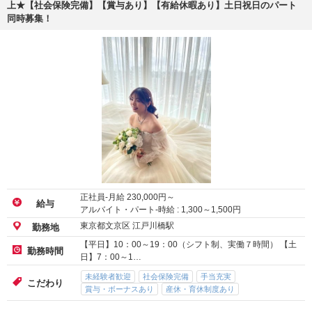
上★【社会保険完備】【賞与あり】【有給休暇あり】土日祝日のパート
同時募集！
正社員-月給
230,000
円～
給与
アルバイト・パート-時給 :
1,300
～
1,500
円
東京都文京区 江戸川橋駅
勤務地
【平日】10：00～19：00（シフト制、実働７時間） 【土
勤務時間
日】7：00～1…
未経験者歓迎
社会保険完備
手当充実
こだわり
賞与・ボーナスあり
産休・育休制度あり