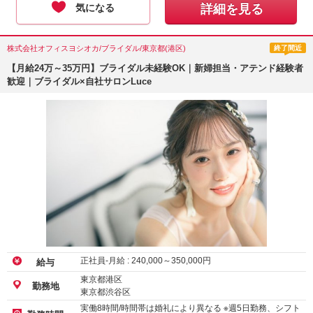
気になる
詳細を見る
株式会社オフィスヨシオカ/ブライダル/東京都(港区)
終了間近
【月給24万～35万円】ブライダル未経験OK｜新婦担当・アテンド経験者
歓迎｜ブライダル×自社サロンLuce
正社員-月給 :
240,000
～
350,000
円
給与
東京都港区
勤務地
東京都渋谷区
実働8時間/時間帯は婚礼により異なる ※週5日勤務、シフト