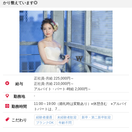
かり整えています◎
正社員-月給
225,000
円～
正社員-月給
210,000
円～
給与
アルバイト・パート-時給
2,000
円～
-
勤務地
11:00～19:00（婚礼時は変動あり）※休憩含む ※アルバイ
勤務時間
トパートは、7…
経験者優遇
未経験者歓迎
新卒・第二新卒歓迎
こだわり
ブランクOK
年齢不問