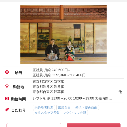
正社員-月給
240,600
円～
給与
正社員-月給 :
273,360
～
508,400
円
東京都新宿区 新宿駅
東京都渋谷区 渋谷駅
勤務地
東京都台東区 浅草駅
他
シフト制 例 11:00～20:00 10:00～19:00 実働時間…
勤務時間
未経験者歓迎
服装自由
髪型・髪色自由
こだわり
女性スタッフ多数
パパ・ママ在籍