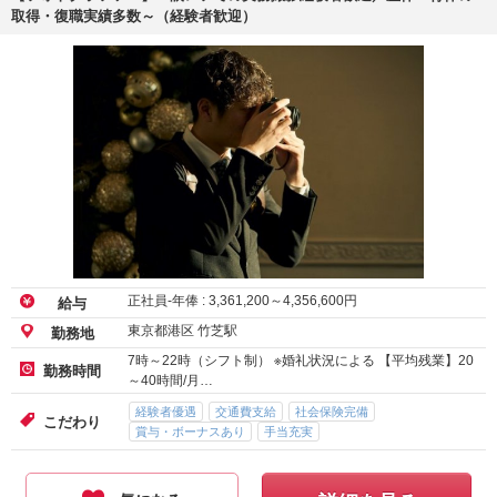
取得・復職実績多数～（経験者歓迎）
正社員-年俸 :
3,361,200
～
4,356,600
円
給与
東京都港区 竹芝駅
勤務地
7時～22時（シフト制） ※婚礼状況による 【平均残業】20
勤務時間
～40時間/月…
経験者優遇
交通費支給
社会保険完備
こだわり
賞与・ボーナスあり
手当充実