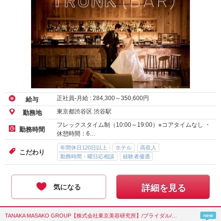
正社員-月給 :
284,300
～
350,600
円
給与
東京都渋谷区 渋谷駅
勤務地
フレックスタイム制（10:00～19:00）※コアタイムなし ・
勤務時間
休憩時間：6…
年間休日120日以上
ホテル
高収入
こだわり
勤務時間・曜日応相談
経験者優遇
気になる
詳細を見る
TANAKA MASAKO GROUP【株式会社東京美容研究所】/ブライダル/東京都(渋谷区)
new