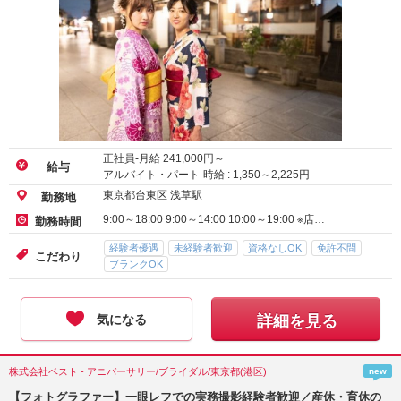
正社員-月給
241,000
円～
給与
アルバイト・パート-時給 :
1,350
～
2,225
円
東京都台東区 浅草駅
勤務地
9:00～18:00 9:00～14:00 10:00～19:00 ※店…
勤務時間
経験者優遇
未経験者歓迎
資格なしOK
免許不問
こだわり
ブランクOK
気になる
詳細を見る
株式会社ベスト - アニバーサリー/ブライダル/東京都(港区)
new
【フォトグラファー】一眼レフでの実務撮影経験者歓迎／産休・育休の