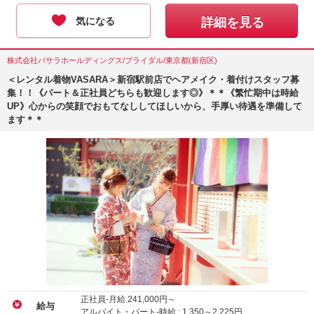
気になる
詳細を見る
株式会社バサラホールディングス/ブライダル/東京都(新宿区)
＜レンタル着物VASARA＞新宿駅前店でヘアメイク・着付けスタッフ募
集！！《パート＆正社員どちらも歓迎します◎》＊＊《繁忙期中は時給
UP》心からの笑顔でおもてなししてほしいから、手厚い待遇を準備して
ます＊＊
正社員-月給
241,000
円～
給与
アルバイト・パート-時給 :
1,350
～
2,225
円