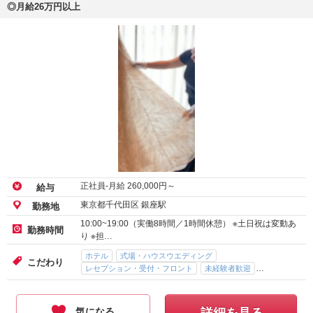
◎月給26万円以上
正社員-月給
260,000
円～
給与
東京都千代田区 銀座駅
勤務地
10:00~19:00（実働8時間／1時間休憩） ※土日祝は変動あ
勤務時間
り ※担…
ホテル
式場・ハウスウエディング
こだわり
レセプション・受付・フロント
未経験者歓迎
駅直結（駅ビル）
気になる