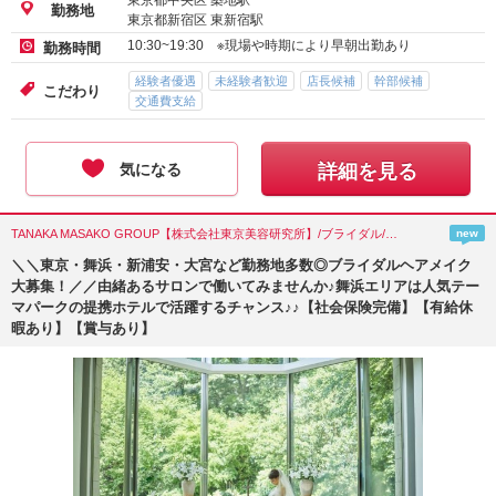
東京都中央区 築地駅
勤務地
東京都新宿区 東新宿駅
10:30~19:30 ※現場や時期により早朝出勤あり
勤務時間
経験者優遇
未経験者歓迎
店長候補
幹部候補
こだわり
交通費支給
気になる
詳細を見る
TANAKA MASAKO GROUP【株式会社東京美容研究所】/ブライダル/東京都(文京区)
new
＼＼東京・舞浜・新浦安・大宮など勤務地多数◎ブライダルヘアメイク
大募集！／／由緒あるサロンで働いてみませんか♪舞浜エリアは人気テー
マパークの提携ホテルで活躍するチャンス♪♪【社会保険完備】【有給休
暇あり】【賞与あり】