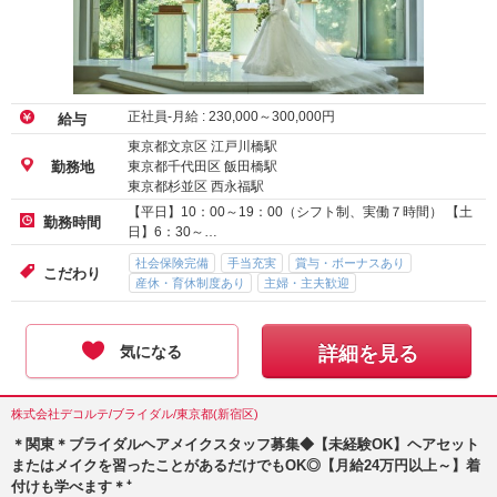
正社員-月給 :
230,000
～
300,000
円
給与
東京都文京区 江戸川橋駅
東京都千代田区 飯田橋駅
勤務地
東京都杉並区 西永福駅
【平日】10：00～19：00（シフト制、実働７時間） 【土
勤務時間
日】6：30～…
社会保険完備
手当充実
賞与・ボーナスあり
こだわり
産休・育休制度あり
主婦・主夫歓迎
気になる
詳細を見る
株式会社デコルテ/ブライダル/東京都(新宿区)
＊関東＊ブライダルヘアメイクスタッフ募集◆【未経験OK】ヘアセット
またはメイクを習ったことがあるだけでもOK◎【月給24万円以上～】着
付けも学べます＊⁺