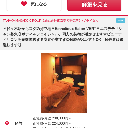
気になる
詳細を見る
TANAKA MASAKO GROUP【株式会社東京美容研究所】/ブライダル/東京都(渋谷区)
new
＊代々木駅からスグの好立地＊Esthetique Salon VENT＊エステティシ
ャン募集◎ボディ＆フェイシャル、両方の技術が活かせます☆ビューテ
ィサロンを多数運営する安定企業です◎経験が浅い方もOK！経験者は優
遇します◎
正社員-月給
230,000
円～
正社員-月給
224,000
円～
給与