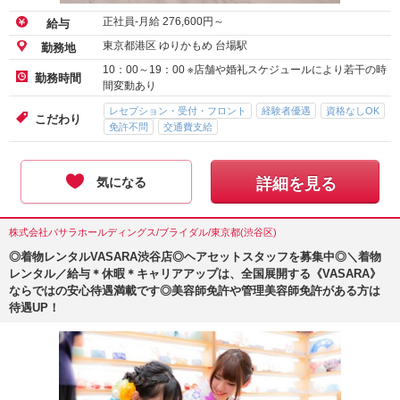
正社員-月給
276,600
円～
給与
東京都港区 ゆりかもめ 台場駅
勤務地
10：00～19：00 ※店舗や婚礼スケジュールにより若干の時
勤務時間
間変動あり
レセプション・受付・フロント
経験者優遇
資格なしOK
こだわり
免許不問
交通費支給
気になる
詳細を見る
株式会社バサラホールディングス/ブライダル/東京都(渋谷区)
◎着物レンタルVASARA渋谷店◎ヘアセットスタッフを募集中◎＼着物
レンタル／給与＊休暇＊キャリアアップは、全国展開する《VASARA》
ならではの安心待遇満載です◎美容師免許や管理美容師免許がある方は
待遇UP！