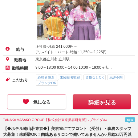
正社員-月給
241,000
円～
給与
アルバイト・パート-時給 :
1,350
～
2,225
円
東京都立川市 立川駅
勤務地
9:00～18:00 9:00～14:00 10:00～19:00 ※店…
勤務時間
経験者優遇
未経験者歓迎
資格なしOK
免許不問
こだわり
ブランクOK
気になる
詳細を見る
TANAKA MASAKO GROUP【株式会社東京美容研究所】/ブライダル/東京都(文京区)
new
【◆ホテル椿山荘東京◆】美容室にてフロント（受付）・事務スタッフ
大募集！未経験OK！由緒あるサロンで働いてみませんか♪月給23万円以