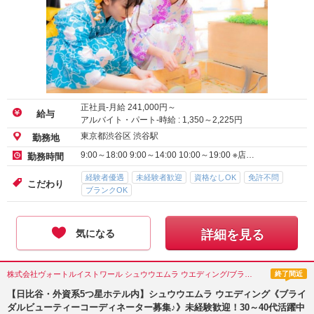
正社員-月給
241,000
円～
給与
アルバイト・パート-時給 :
1,350
～
2,225
円
東京都渋谷区 渋谷駅
勤務地
9:00～18:00 9:00～14:00 10:00～19:00 ※店…
勤務時間
経験者優遇
未経験者歓迎
資格なしOK
免許不問
こだわり
ブランクOK
気になる
詳細を見る
株式会社ヴォートルイストワール シュウウエムラ ウエディング/ブライダル/東京都(千代田区)
終了間近
【日比谷・外資系5つ星ホテル内】シュウウエムラ ウエディング《ブライ
ダルビューティーコーディネーター募集♪》未経験歓迎！30～40代活躍中