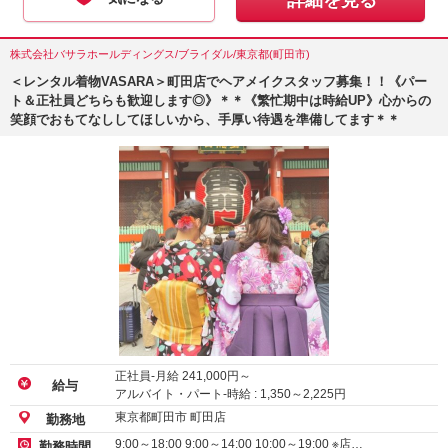
詳細を見る
株式会社バサラホールディングス/ブライダル/東京都(町田市)
＜レンタル着物VASARA＞町田店でヘアメイクスタッフ募集！！《パー
ト＆正社員どちらも歓迎します◎》＊＊《繁忙期中は時給UP》心からの
笑顔でおもてなししてほしいから、手厚い待遇を準備してます＊＊
正社員-月給
241,000
円～
給与
アルバイト・パート-時給 :
1,350
～
2,225
円
東京都町田市 町田店
勤務地
9:00～18:00 9:00～14:00 10:00～19:00 ※店…
勤務時間