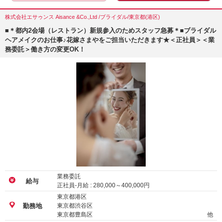
株式会社エサゥンス Aisance &Co.,Ltd /ブライダル/東京都(港区)
■＊都内2会場（レストラン）新規参入のためスタッフ急募＊■ブライダル
ヘアメイクのお仕事♪花嫁さまやをご担当いただきます★＜正社員＞＜業
務委託＞働き方の変更OK！
業務委託
給与
正社員-月給 :
280,000
～
400,000
円
東京都港区
東京都渋谷区
勤務地
東京都豊島区
他