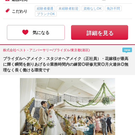
経験者優遇
未経験者歓迎
資格なしOK
免許不問
こだわり
ブランクOK
気になる
詳細を見る
株式会社ベスト - アニバーサリー/ブライダル/東京都(港区)
new
ブライダルヘアメイク・スタジオヘアメイク（正社員）・花嫁様が最高
に輝く瞬間を創りあげる☆業務時間内の練習◎研修充実◎月火連休◎無
理なく長く働ける環境です