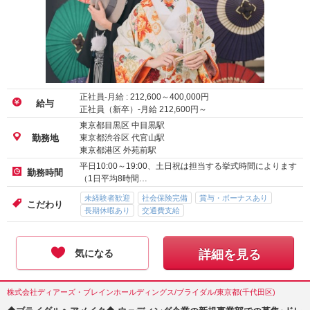
正社員-月給 :
212,600
～
400,000
円
給与
正社員（新卒）-月給
212,600
円～
東京都目黒区 中目黒駅
東京都渋谷区 代官山駅
勤務地
東京都港区 外苑前駅
平日10:00～19:00、土日祝は担当する挙式時間によります
勤務時間
（1日平均8時間…
未経験者歓迎
社会保険完備
賞与・ボーナスあり
こだわり
長期休暇あり
交通費支給
気になる
詳細を見る
株式会社ディアーズ・ブレインホールディングス/ブライダル/東京都(千代田区)