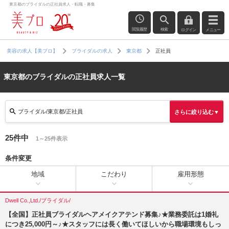
東京都のブライダルの正社員求人・転職・募集
閲覧履歴
検索
ログイン
メニュー
正社員
美容の求人【美プロ】
ブライダルの求人
東京都
東京都のブライダルの正社員求人一覧
ブライダル/東京都/正社員
さらに絞り込む▼
25件中
1～25件表示
条件変更
地域
こだわり
雇用形態
Dwell Co.,Ltd./ブライダル/
【全国】正社員ブライダルヘアメイクアテンド募集♪★業務委託は1婚礼
につき25,000円～♪★スタッフには長く働いてほしいから職場環境もしっ