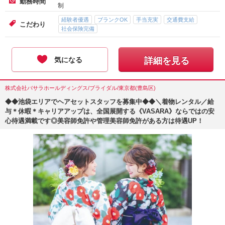
勤務時間
制
経験者優遇
ブランクOK
手当充実
交通費支給
こだわり
社会保険完備
気になる
詳細を見る
株式会社バサラホールディングス/ブライダル/東京都(豊島区)
◆◆池袋エリアでヘアセットスタッフを募集中◆◆＼着物レンタル／給
与＊休暇＊キャリアアップは、全国展開する《VASARA》ならではの安
心待遇満載です◎美容師免許や管理美容師免許がある方は待遇UP！