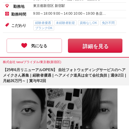
東京都新宿区 新宿駅
勤務地
9:00～18:00 9:00～14:00 10:00～19:00 各店…
勤務時間
経験者優遇
未経験者歓迎
資格なしOK
免許不問
こだわり
ブランクOK
気になる
詳細を見る
株式会社 tasu/ブライダル/東京都(新宿区)
【25年6月リニューアルOPEN】
自社フォトウェディングサービスのヘア
メイクさん募集 | 経験者優遇 | ヘアメイク道具は全て会社負担 | 週休2日 |
月給26万円～ | 賞与年2回