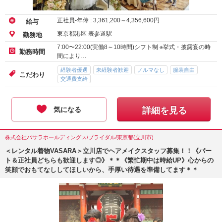
正社員-年俸 :
3,361,200
～
4,356,600
円
給与
東京都港区 表参道駅
勤務地
7:00〜22:00(実働8～10時間)シフト制 ※挙式・披露宴の時
勤務時間
間により…
経験者優遇
未経験者歓迎
ノルマなし
服装自由
こだわり
交通費支給
気になる
詳細を見る
株式会社バサラホールディングス/ブライダル/東京都(立川市)
＜レンタル着物VASARA＞立川店でヘアメイクスタッフ募集！！《パー
ト＆正社員どちらも歓迎します◎》＊＊《繁忙期中は時給UP》心からの
笑顔でおもてなししてほしいから、手厚い待遇を準備してます＊＊