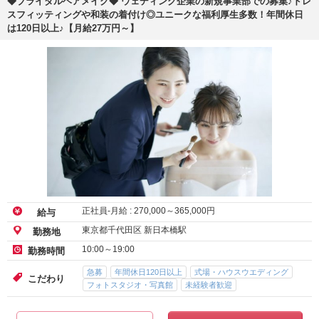
◆ブライダルヘアメイク◆ ウェディング企業の新規事業部での募集♪ドレ
スフィッティングや和装の着付け◎ユニークな福利厚生多数！年間休日
は120日以上♪【月給27万円～】
正社員-月給 :
270,000
～
365,000
円
給与
東京都千代田区 新日本橋駅
勤務地
10:00～19:00
勤務時間
急募
年間休日120日以上
式場・ハウスウエディング
こだわり
フォトスタジオ・写真館
未経験者歓迎