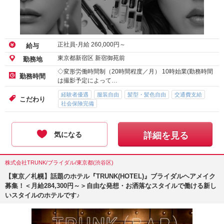
正社員-月給
260,000
円～
給与
東京都新宿区 新宿御苑前
勤務地
◇変形労働時間制（20時間程度／月） 10時始業(勤務時間
勤務時間
は撮影予定によって…
経験者優遇
服装自由
髪型・髪色自由
交通費支給
こだわり
社会保険完備
気になる
詳細を見る
株式会社TRUNK/ブライダル/東京都(渋谷区)
【東京／札幌】話題のホテル『TRUNK(HOTEL)』ブライダルヘアメイク
募集！＜月給284,300円～＞自由な発想・お洒落なスタイルで働ける新し
いスタイルのホテルです♪