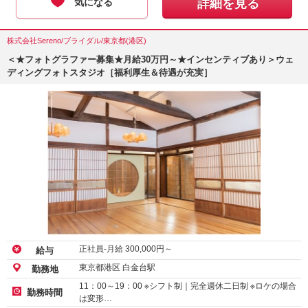
気になる
詳細を見る
株式会社Sereno/ブライダル/東京都(港区)
＜★フォトグラファー募集★月給30万円～★インセンティブあり＞ウェ
ディングフォトスタジオ［福利厚生＆待遇が充実］
正社員-月給
300,000
円～
給与
東京都港区 白金台駅
勤務地
11：00～19：00 ※シフト制｜完全週休二日制 ※ロケの場合
勤務時間
は変形…