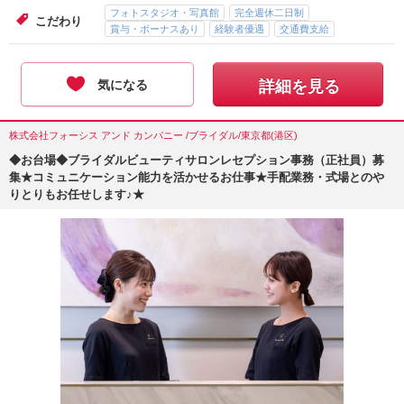
フォトスタジオ・写真館
完全週休二日制
こだわり
賞与・ボーナスあり
経験者優遇
交通費支給
気になる
詳細を見る
株式会社フォーシス アンド カンパニー /ブライダル/東京都(港区)
◆お台場◆ブライダルビューティサロンレセプション事務（正社員）募
集★コミュニケーション能力を活かせるお仕事★手配業務・式場とのや
りとりもお任せします♪★