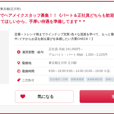
東京都(立川市)
川店でヘアメイクスタッフ募集！！《パート＆正社員どちらも歓
してほしいから、手厚い待遇を準備してます＊＊
定番～トレンド柄までラインナップ充実♪色々な流派を学べて、もっと
中♪イチからお店を創る喜びを体感したい方要CHECK！】
正社員-月給
円～
241,000
雇用形態・給与
アルバイト・パート-時給 :
～
円
1,350
2,225
東京都立川市 立川駅
勤務地
9:00～18:00 9:00～14:00 10:00～19:00 ※店…
勤務時間
完全週休二日制
経験者優遇
未経験者歓迎
資格な
こだわり
気になる