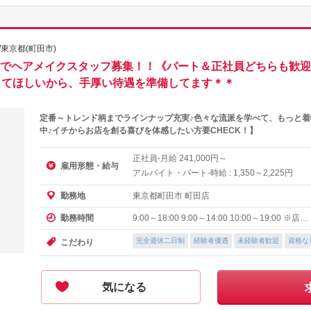
東京都(町田市)
田店でヘアメイクスタッフ募集！！《パート＆正社員どちらも歓
してほしいから、手厚い待遇を準備してます＊＊
定番～トレンド柄までラインナップ充実♪色々な流派を学べて、もっと
中♪イチからお店を創る喜びを体感したい方要CHECK！】
正社員-月給
円～
241,000
雇用形態・給与
アルバイト・パート-時給 :
～
円
1,350
2,225
東京都町田市 町田店
勤務地
9:00～18:00 9:00～14:00 10:00～19:00 ※店…
勤務時間
完全週休二日制
経験者優遇
未経験者歓迎
資格な
こだわり
気になる