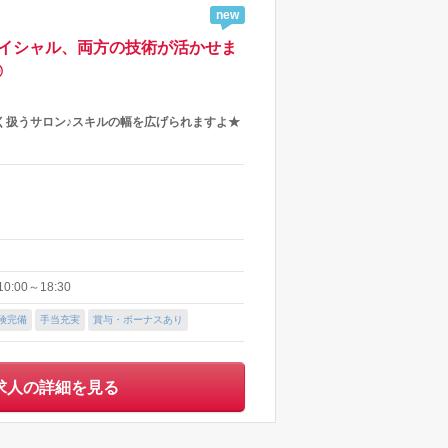
new
＆フェイシャル、両方の技術が活かせま
◎
く扱うサロン♪スキルの幅を広げられますよ★
:00～18:30
険完備
手当充実
賞与・ボーナスあり
求人の詳細を見る