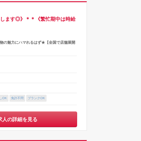
迎します◎》＊＊《繁忙期中は時給
着物の魅力にハマれるはず★【全国で店舗展開
しOK
免許不問
ブランクOK
求人の詳細を見る