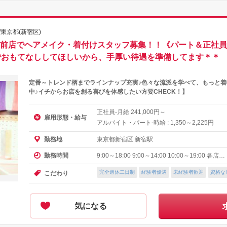
東京都(新宿区)
宿駅前店でヘアメイク・着付けスタッフ募集！！《パート＆正社
でおもてなししてほしいから、手厚い待遇を準備してます＊＊
定番～トレンド柄までラインナップ充実♪色々な流派を学べて、もっと
中♪イチからお店を創る喜びを体感したい方要CHECK！】
正社員-月給
円～
241,000
雇用形態・給与
アルバイト・パート-時給 :
～
円
1,350
2,225
東京都新宿区 新宿駅
勤務地
9:00～18:00 9:00～14:00 10:00～19:00 各店…
勤務時間
完全週休二日制
経験者優遇
未経験者歓迎
資格な
こだわり
気になる