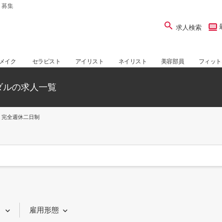
・募集
求人検索
メイク
セラピスト
アイリスト
ネイリスト
美容部員
フィット
ダルの求人一覧
完全週休二日制
り
雇用形態