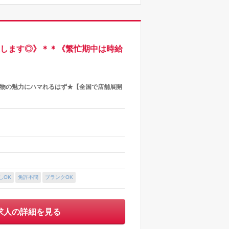
迎します◎》＊＊《繁忙期中は時給
着物の魅力にハマれるはず★【全国で店舗展開
しOK
免許不問
ブランクOK
求人の詳細を見る