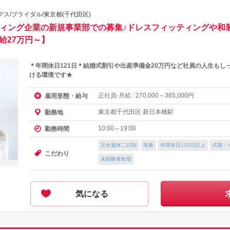
/ブライダル/東京都(千代田区)
ディング企業の新規事業部での募集♪ドレスフィッティングや和
給27万円～】
＊年間休日121日＊結婚式割引や出産準備金20万円など社員の人生もし
ける環境です★
正社員-月給 :
～
円
雇用形態・給与
270,000
365,000
東京都千代田区 新日本橋駅
勤務地
10:00～19:00
勤務時間
完全週休二日制
急募
年間休日120日以上
式場・
こだわり
未経験者歓迎
気になる