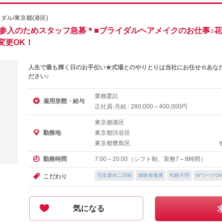
ライダル/東京都(港区)
規参入のためスタッフ急募＊■ブライダルヘアメイクのお仕事♪
変更OK！
人生で最も輝く日のお手伝い★式場とのやりとりは当社にお任せ☆あな
ださい♪
業務委託
雇用形態・給与
正社員-月給 :
～
円
280,000
400,000
東京都港区
東京都渋谷区
勤務地
東京都豊島区
7:00～20:00（シフト制、実務7～8時間）
勤務時間
完全週休二日制
経験者優遇
年齢不問
WワークO
こだわり
気になる