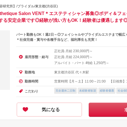
京美容研究所】/ブライダル/東京都(渋谷区)
hetique Salon VENT＊エステティシャン募集◎ボディ
する安定企業です◎経験が浅い方もOK！経験者は優遇します
パート勤務もOK！週2日～◎フェイシャルやブライダルエステまで幅広
＊社保完備・賞与や各種手当など、福利厚生も充実！
正社員-月給
円～
230,000
雇用形態・給与
正社員-月給
円～
224,000
アルバイト・パート-時給
円～
1,250
東京都渋谷区 代々木駅
勤務地
営業時間【月～土】11:00～21:00 【日祝祭】10
勤務時間
完全週休二日制
未経験者歓迎
経験者優遇
社会保
こだわり
気になる