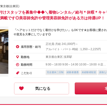
東京都(台東区)
付けスタッフを募集中◆◆＼着物レンタル／給与＊休暇＊キャ
遇満載です◎美容師免許や管理美容師免許がある方は待遇UP！
「ヘアセットだけでなく着付けを学びたい」もOKです★お客様に愛さ
や意見を大事にしています◎
正社員-月給
円～
241,000
雇用形態・給与
アルバイト・パート-時給 :
～
円
1,350
2,225
東京都台東区 浅草駅
勤務地
9:00～18:00 9:00～14:00 10:00～19:00 ※店…
勤務時間
完全週休二日制
経験者優遇
未経験者歓迎
資格な
こだわり
気になる