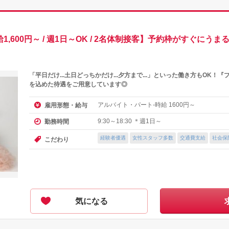
,600円～ / 週1日～OK / 2名体制接客】予約枠がすぐにう
「平日だけ...土日どっちかだけ...夕方まで...」といった働き方もOK
を込めた待遇をご用意しています◎
アルバイト・パート-時給
円～
雇用形態・給与
1600
9:30～18:30 ＊週1日～
勤務時間
経験者優遇
女性スタッフ多数
交通費支給
社会保
こだわり
気になる