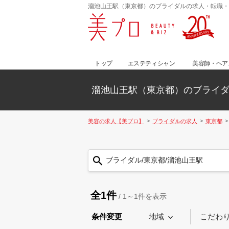
溜池山王駅（東京都）のブライダルの求人・転職・
トップ
エステティシャン
美容師・ヘア
溜池山王駅（東京都）のブライ
美容の求人【美プロ】
ブライダルの求人
東京都
ブライダル/東京都/溜池山王駅
全1件
/
1～1
件を表示
条件変更
地域
こだわ