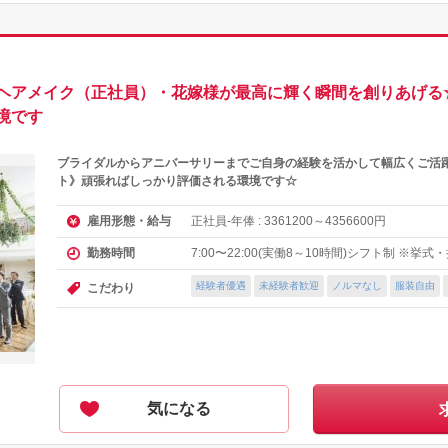
ヘアメイク（正社員）・花嫁様が最高に輝く瞬間を創りあげる
境です
ブライダルからアニバーサリーまでご自身の経験を活かして幅広くご活
ト》頑張ればしっかり評価される環境です☆
正社員-年俸 :
～
円
雇用形態・給与
3361200
4356600
7:00〜22:00(実働8～10時間)シフト制 ※
勤務時間
経験者優遇
未経験者歓迎
ノルマなし
服装自由
こだわり
気になる