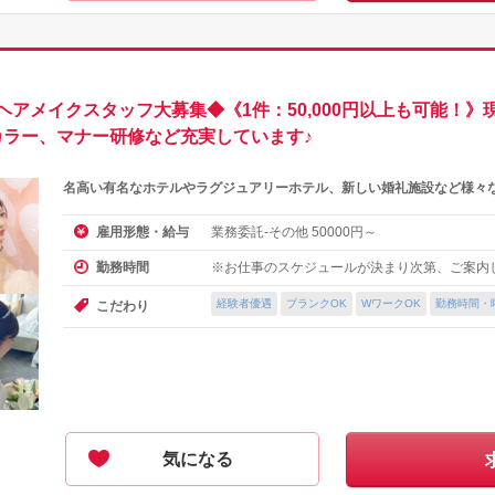
アメイクスタッフ大募集◆《1件：50,000円以上も可能！》
カラー、マナー研修など充実しています♪
名高い有名なホテルやラグジュアリーホテル、新しい婚礼施設など様々
業務委託-その他
円～
雇用形態・給与
50000
※お仕事のスケジュールが決まり次第、ご案内
勤務時間
経験者優遇
ブランクOK
WワークOK
勤務時間・
こだわり
気になる