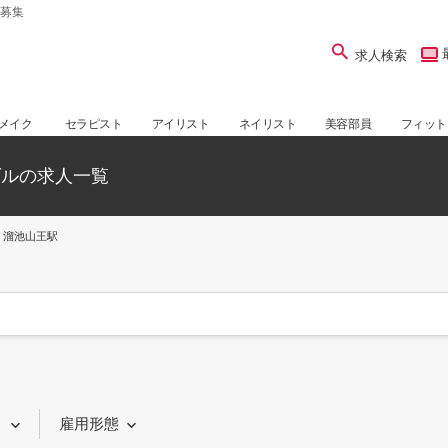
募集
求人検索
メイク
セラピスト
アイリスト
ネイリスト
美容部員
フィット
ダルの求人一覧
溜池山王駅
り
雇用形態