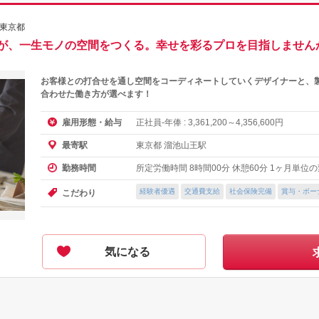
/東京都
が、一生モノの空間をつくる。幸せを彩るプロを目指しません
お客様との打合せを通し空間をコーディネートしていくデザイナーと、
合わせた働き方が選べます！
正社員-年俸 :
～
円
雇用形態・給与
3,361,200
4,356,600
東京都 溜池山王駅
最寄駅
所定労働時間 8時間00分 休憩60分 1ヶ月単位
勤務時間
経験者優遇
交通費支給
社会保険完備
賞与・ボー
こだわり
気になる