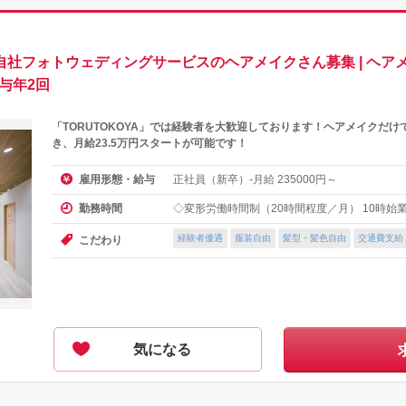
自社フォトウェディングサービスのヘアメイクさん募集 | ヘアメ
 賞与年2回
「TORUTOKOYA」では経験者を大歓迎しております！ヘアメイクだ
き、月給23.5万円スタートが可能です！
正社員（新卒）-月給
円～
雇用形態・給与
235000
◇変形労働時間制（20時間程度／月） 10時始
勤務時間
経験者優遇
服装自由
髪型・髪色自由
交通費支給
こだわり
気になる