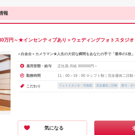
情報
30万円～★インセンティブあり＞ウェディングフォトスタジオ
＜白金台＞カメラマン★人生の大切な瞬間をあなたの手で「最幸の1枚」
正社員-月給
円～
雇用形態・給与
300000
11：00～19：00 ※シフト制｜完全週休二日
勤務時間
フォトスタジオ・写真館
完全週休二日制
賞与・ボ
こだわり
気になる