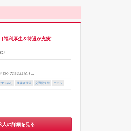
［福利厚生＆待遇が充実］
に♪
制 ※ロケの場合は変形…
ーナスあり
経験者優遇
交通費支給
ホテル
求人の詳細を見る