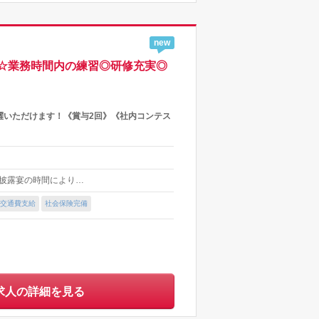
new
☆業務時間内の練習◎研修充実◎
躍いただけます！《賞与2回》《社内コンテス
挙式・披露宴の時間により…
交通費支給
社会保険完備
求人の詳細を見る