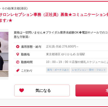
・その他/東京都(港区)
サロンレセプション事務（正社員）募集★コミュニケーション
ます♪★
資格は一切問いません★ブライダル業界未経験OK◆電話やメールでの
意な方歓迎♪
正社員-月給
円～
雇用形態・給与
276,600
東京都港区 ゆりかもめ 台場駅
勤務地
10：00～19：00 ※店舗や婚礼スケジュール
勤務時間
賞与・ボーナスあり
レセプション・受付・フロント
こだわり
気になる