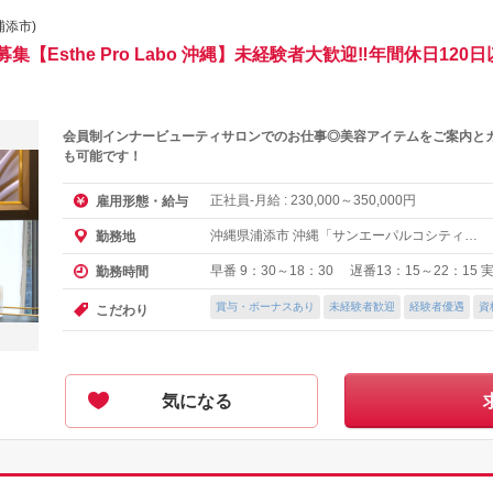
浦添市)
【Esthe Pro Labo 沖縄】未経験者大歓迎‼︎年間休日1
会員制インナービューティサロンでのお仕事◎美容アイテムをご案内と
も可能です！
正社員-月給 :
～
円
雇用形態・給与
230,000
350,000
沖縄県浦添市 沖縄「サンエーパルコシティ
勤務地
線」
早番 9：30～18：30 遅番13：15～22：15
勤務時間
賞与・ボーナスあり
未経験者歓迎
経験者優遇
資
こだわり
気になる