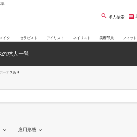
募集
求人検索
メイク
セラピスト
アイリスト
ネイリスト
美容部員
フィット
他の求人一覧
ボーナスあり
り
雇用形態