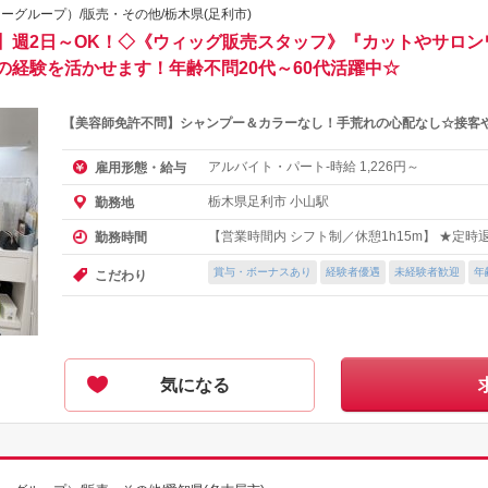
ーグループ）/販売・その他/栃木県(足利市)
】週2日～OK！◇《ウィッグ販売スタッフ》『カットやサロン
経験を活かせます！年齢不問20代～60代活躍中☆
【美容師免許不問】シャンプー＆カラーなし！手荒れの心配なし☆接客
アルバイト・パート-時給
円～
雇用形態・給与
1,226
栃木県足利市 小山駅
勤務地
【営業時間内 シフト制／休憩1h15m】 ★定時退勤
勤務時間
賞与・ボーナスあり
経験者優遇
未経験者歓迎
年
こだわり
気になる