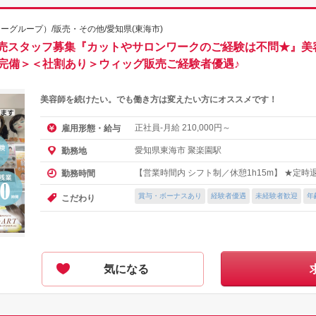
ーグループ）/販売・その他/愛知県(東海市)
売スタッフ募集『カットやサロンワークのご経験は不問★』美容師
険完備＞＜社割あり＞ウィッグ販売ご経験者優遇♪
美容師を続けたい。でも働き方は変えたい方にオススメです！
正社員-月給
円～
雇用形態・給与
210,000
愛知県東海市 聚楽園駅
勤務地
【営業時間内 シフト制／休憩1h15m】 ★定時退勤
勤務時間
賞与・ボーナスあり
経験者優遇
未経験者歓迎
年
こだわり
気になる