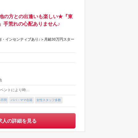
地の方との出逢いも楽しい★『東
」手荒れの心配ありません♪
・インセンティブあり♪＞月給30万円スター
他
 ★イベントにより時…
齢不問
パパ・ママ在籍
女性スタッフ多数
求人の詳細を見る