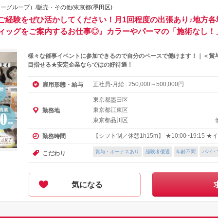
ーグループ）/販売・その他/東京都(墨田区)
ご経験をぜひ活かしてください！月1回程度の出張あり♪地方各
ィッグをご案内するお仕事◎』カラーやパーマの「施術なし！
様々な催事イベントに参加できるので自分のペースで働けます！｜＜賞与
目指せる★安定企業ならではの好待遇！
正社員-月給 :
～
円
雇用形態・給与
250,000
500,000
東京都墨田区
東京都江東区
勤務地
東京都品川区
【シフト制／休憩1h15m】 ★10:00~19:15
勤務時間
賞与・ボーナスあり
経験者優遇
年齢不問
パパ・
こだわり
気になる