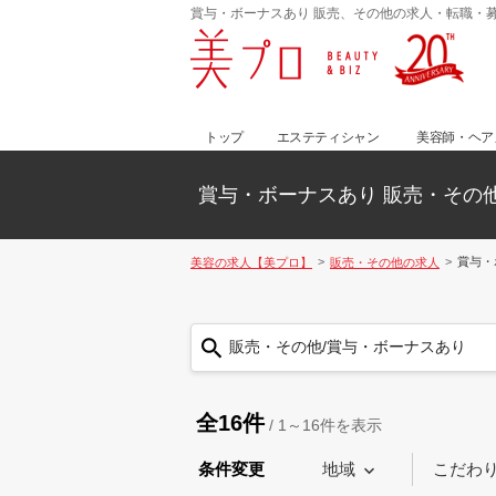
賞与・ボーナスあり 販売、その他の求人・転職・
トップ
エステティシャン
美容師・ヘア
賞与・ボーナスあり 販売・その
賞与・
美容の求人【美プロ】
販売・その他の求人
販売・その他/賞与・ボーナスあり
全16件
/
1～16
件を表示
条件変更
地域
こだわ