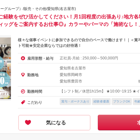
ーグループ）/販売・その他/愛知県(名古屋市)
ご経験をぜひ活かしてください！月1回程度の出張あり♪地方各
ィッグをご案内するお仕事◎』カラーやパーマの「施術なし！
様々な催事イベントに参加できるので自分のペースで働けます！｜＜賞与
ト可能★安定企業ならではの好待遇！
正社員-月給 :
～
円
雇用形態・給与
250,000
500,000
愛知県名古屋市
愛知県岡崎市
勤務地
愛知県豊田市
【シフト制／休憩1h15m】 ★10:00~19:15
勤務時間
賞与・ボーナスあり
経験者優遇
ブランクOK
年
こだわり
気になる