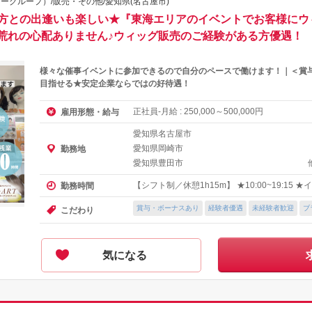
ーグループ）/販売・その他/愛知県(名古屋市)
の方との出逢いも楽しい★『東海エリアのイベントでお客様にウ
荒れの心配ありません♪ウィッグ販売のご経験がある方優遇！
様々な催事イベントに参加できるので自分のペースで働けます！｜＜賞与
目指せる★安定企業ならではの好待遇！
正社員-月給 :
～
円
雇用形態・給与
250,000
500,000
愛知県名古屋市
愛知県岡崎市
勤務地
愛知県豊田市
【シフト制／休憩1h15m】 ★10:00~19:15
勤務時間
賞与・ボーナスあり
経験者優遇
未経験者歓迎
ブ
こだわり
気になる