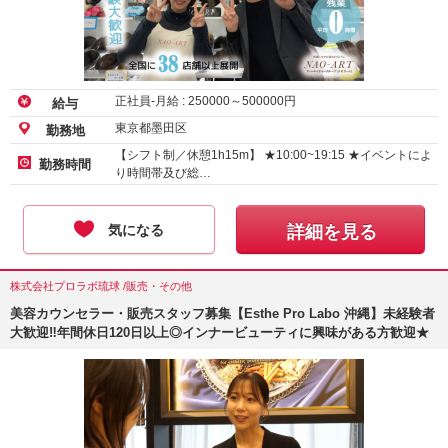
正社員-月給 :
250000
～
500000
円
給与
東京都墨田区
勤務地
【シフト制／休憩1h15m】 ★10:00~19:15 ★イベントによ
勤務時間
り時間帯及び総…
気になる
詳細を見る
株式会社プロラボ琉球 /販売・その他
美容カウンセラー・販売スタッフ募集【Esthe Pro Labo 沖縄】未経験者
大歓迎‼︎年間休日120日以上◎インナービューティに興味がある方歓迎★