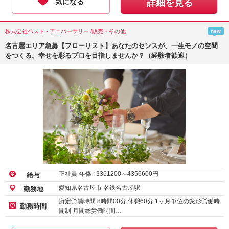
気になる
詳細を見る
株式会社ベスト - アニバーサリー /販売・その他
new
名古屋エリア急募【フローリスト】あなたのセンスが、一生モノの空間
をつくる。幸せを彩るプロを目指しませんか？（経験者歓迎）
正社員-年俸 :
3361200
～
4356600
円
給与
愛知県名古屋市 名鉄名古屋駅
勤務地
所定労働時間 8時間00分 休憩60分 1ヶ月単位の変形労働時
勤務時間
間制 月間総労働時間…