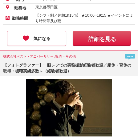
東京都墨田区
勤務地
【シフト制／休憩1h15m】 ★10:00~19:15 ★イベントによ
勤務時間
り時間帯及び総…
気になる
詳細を見る
株式会社ベスト - アニバーサリー /販売・その他
new
【フォトグラファー】一眼レフでの実務撮影経験者歓迎／産休・育休の
取得・復職実績多数～（経験者歓迎）