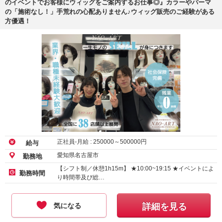
のイベントでお客様にウィッグをご案内するお仕事◎』カラーやパーマ
の「施術なし！」手荒れの心配ありません♪ウィッグ販売のご経験がある
方優遇！
正社員-月給 :
250000
～
500000
円
給与
愛知県名古屋市
勤務地
【シフト制／休憩1h15m】 ★10:00~19:15 ★イベントによ
勤務時間
り時間帯及び総…
気になる
詳細を見る