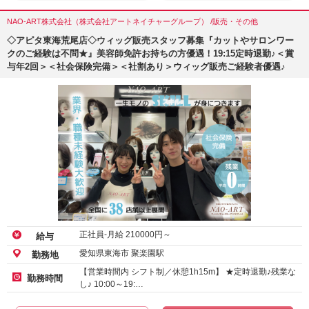
NAO-ART株式会社（株式会社アートネイチャーグループ） /販売・その他
◇アピタ東海荒尾店◇ウィッグ販売スタッフ募集『カットやサロンワー
クのご経験は不問★』美容師免許お持ちの方優遇！19:15定時退勤♪＜賞
与年2回＞＜社会保険完備＞＜社割あり＞ウィッグ販売ご経験者優遇♪
正社員-月給
210000
円～
給与
愛知県東海市 聚楽園駅
勤務地
【営業時間内 シフト制／休憩1h15m】 ★定時退勤♪残業な
勤務時間
し♪ 10:00～19:…