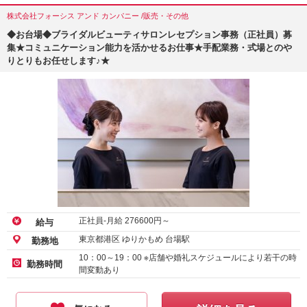
株式会社フォーシス アンド カンパニー /販売・その他
◆お台場◆ブライダルビューティサロンレセプション事務（正社員）募
集★コミュニケーション能力を活かせるお仕事★手配業務・式場とのや
りとりもお任せします♪★
正社員-月給
276600
円～
給与
東京都港区 ゆりかもめ 台場駅
勤務地
10：00～19：00 ※店舗や婚礼スケジュールにより若干の時
勤務時間
間変動あり