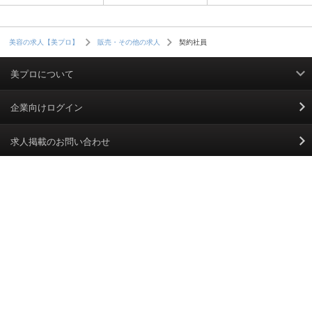
契約社員
美容の求人【美プロ】
販売・その他の求人
美プロについて
利用規約
企業向けログイン
掲載規約
求人掲載のお問い合わせ
個人情報保護ポリシー
美プロPLUS
＼ お仕事探しに役立つ情報を配信中／
個人情報のお取り扱いについて
Cookieポリシー
スカウトとは
お問い合わせ、操作方法など、ご不明な点はこちらまで