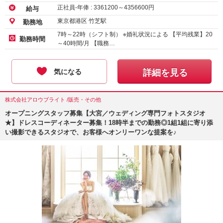
正社員-年俸 :
3361200
～
4356600
円
給与
東京都港区 竹芝駅
勤務地
7時～22時（シフト制） ※婚礼状況による 【平均残業】20
勤務時間
～40時間/月 【職務…
気になる
詳細を見る
株式会社アロウブライト /販売・その他
オープニングスタッフ募集【大宮／ウェディング専門フォトスタジオ
★】ドレスコーディネーター募集！18時半までの勤務◎1組1組に寄り添
い撮影できるスタジオで、お客様へオンリーワンな提案を♪