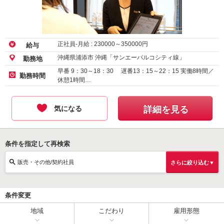
正社員-月給 :
230000
～
350000
円
給与
沖縄県浦添市 沖縄「サンエーパルコシティ線」
勤務地
早番 9：30～18：30 遅番13：15～22：15 実働8時間／
勤務時間
休憩1時間…
気になる
詳細を見る
条件を指定して再検索
販売・その他/契約社員
さらに絞り込む▼
条件変更
地域
こだわり
雇用形態