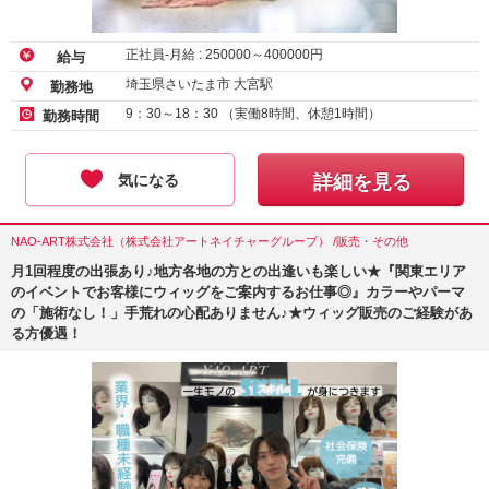
正社員-月給 :
250000
～
400000
円
給与
埼玉県さいたま市 大宮駅
勤務地
9：30～18：30 （実働8時間、休憩1時間）
勤務時間
気になる
詳細を見る
NAO-ART株式会社（株式会社アートネイチャーグループ） /販売・その他
月1回程度の出張あり♪地方各地の方との出逢いも楽しい★『関東エリア
のイベントでお客様にウィッグをご案内するお仕事◎』カラーやパーマ
の「施術なし！」手荒れの心配ありません♪★ウィッグ販売のご経験があ
る方優遇！