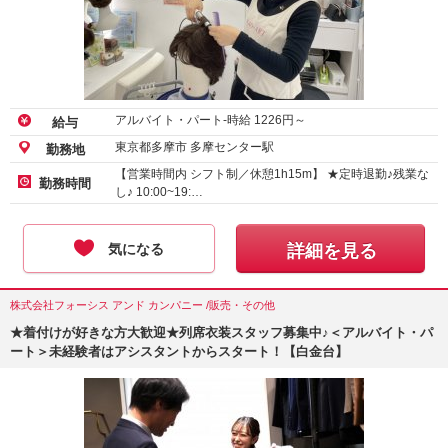
アルバイト・パート-時給
1226
円～
給与
東京都多摩市 多摩センター駅
勤務地
【営業時間内 シフト制／休憩1h15m】 ★定時退勤♪残業な
勤務時間
し♪ 10:00~19:…
気になる
詳細を見る
株式会社フォーシス アンド カンパニー /販売・その他
★着付けが好きな方大歓迎★列席衣装スタッフ募集中♪＜アルバイト・パ
ート＞未経験者はアシスタントからスタート！【白金台】