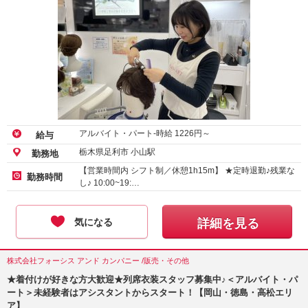
アルバイト・パート-時給
1226
円～
給与
栃木県足利市 小山駅
勤務地
【営業時間内 シフト制／休憩1h15m】 ★定時退勤♪残業な
勤務時間
し♪ 10:00~19:…
気になる
詳細を見る
株式会社フォーシス アンド カンパニー /販売・その他
★着付けが好きな方大歓迎★列席衣装スタッフ募集中♪＜アルバイト・パ
ート＞未経験者はアシスタントからスタート！【岡山・徳島・高松エリ
ア】