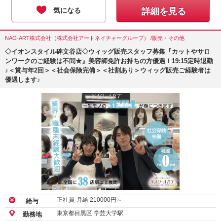
気になる
詳細を見る
NAO-ART株式会社（株式会社アートネイチャーグループ） /販売・その他
◇イオンスタイル碑文谷店◇ウィッグ販売スタッフ募集『カットやサロ
ンワークのご経験は不問★』美容師免許お持ちの方優遇！19:15定時退勤
♪＜賞与年2回＞＜社会保険完備＞＜社割あり＞ウィッグ販売ご経験者は
優遇します♪
正社員-月給
210000
円～
給与
東京都目黒区 学芸大学駅
勤務地