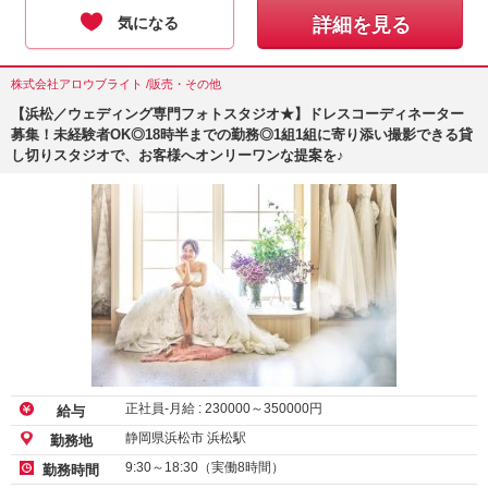
気になる
詳細を見る
株式会社アロウブライト /販売・その他
【浜松／ウェディング専門フォトスタジオ★】ドレスコーディネーター
募集！未経験者OK◎18時半までの勤務◎1組1組に寄り添い撮影できる貸
し切りスタジオで、お客様へオンリーワンな提案を♪
正社員-月給 :
230000
～
350000
円
給与
静岡県浜松市 浜松駅
勤務地
9:30～18:30（実働8時間）
勤務時間