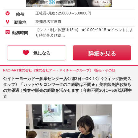
正社員-月給 :
250000
～
500000
円
給与
愛知県名古屋市
勤務地
【シフト制／休憩1h15m】 ★10:00~19:15 ★イベントによ
勤務時間
り時間帯及び総…
気になる
詳細を見る
NAO-ART株式会社（株式会社アートネイチャーグループ） /販売・その他
◇イトーヨーカドー多摩センター店◇週2日～OK！◇《ウィッグ販売ス
タッフ》『カットやサロンワークのご経験は不問★』美容師免許お持ち
の方優遇！接客や販売の経験を活かせます！年齢不問20代～60代活躍中
☆