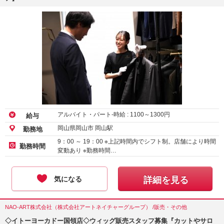
アルバイト・パート-時給 :
1100
～
1300
円
給与
岡山県岡山市 岡山駅
勤務地
9：00 ～ 19：00 ※上記時間内でシフト制。店舗により時間
勤務時間
変動あり ※勤務時間…
気になる
詳細を見る
NAO-ART株式会社（株式会社アートネイチャーグループ） /販売・その他
◇イトーヨーカドー国領店◇ウィッグ販売スタッフ募集『カットやサロ