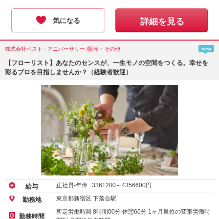
気になる
詳細を見る
株式会社ベスト - アニバーサリー /販売・その他
new
【フローリスト】あなたのセンスが、一生モノの空間をつくる。幸せを
彩るプロを目指しませんか？（経験者歓迎）
正社員-年俸 :
3361200
～
4356600
円
給与
東京都新宿区 下落合駅
勤務地
所定労働時間 8時間00分 休憩60分 1ヶ月単位の変形労働時
勤務時間