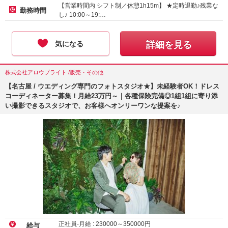
【営業時間内 シフト制／休憩1h15m】 ★定時退勤♪残業な
勤務時間
し♪ 10:00～19:…
気になる
詳細を見る
株式会社アロウブライト /販売・その他
【名古屋 / ウエディング専門のフォトスタジオ★】未経験者OK！ドレス
コーディネーター募集！月給23万円～｜各種保険完備◎1組1組に寄り添
い撮影できるスタジオで、お客様へオンリーワンな提案を♪
正社員-月給 :
230000
～
350000
円
給与