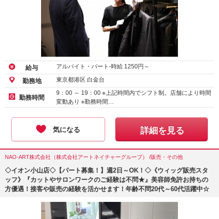
アルバイト・パート-時給
1250
円～
給与
東京都港区 白金台
勤務地
9：00 ～ 19：00 ※上記時間内でシフト制。店舗により時間
勤務時間
変動あり ※勤務時間…
気になる
詳細を見る
NAO-ART株式会社（株式会社アートネイチャーグループ） /販売・その他
◇イオン小山店◇【パート募集！】週2日～OK！◇《ウィッグ販売スタ
ッフ》『カットやサロンワークのご経験は不問★』美容師免許お持ちの
方優遇！接客や販売の経験を活かせます！年齢不問20代～60代活躍中☆