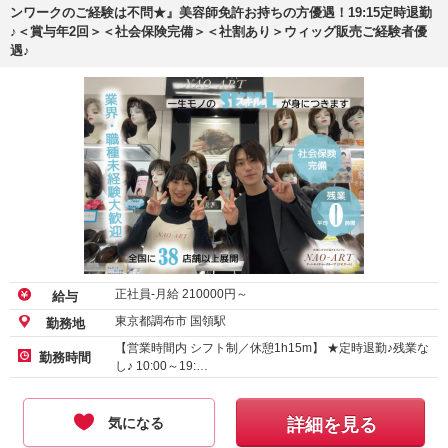
ンワークのご経験は不問★』美容師免許お持ちの方優遇！19:15定時退勤
♪＜賞与年2回＞＜社会保険完備＞＜社割あり＞ウィッグ販売ご経験者優
遇♪
正社員-月給
210000
円～
給与
東京都調布市 国領駅
勤務地
【営業時間内 シフト制／休憩1h15m】 ★定時退勤♪残業な
勤務時間
し♪ 10:00～19:…
気になる
詳細を見る