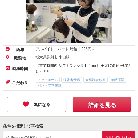
アルバイト・パート-時給
1,226
円～
給与
栃木県足利市 小山駅
勤務地
【営業時間内 シフト制／休憩1h15m】 ★定時退勤♪残業な
勤務時間
し♪ 10:0…
アットホーム
経験者優遇
未経験者歓迎
年齢不問
こだわり
パパ・ママ在籍
気になる
詳細を見る
条件を指定して再検索
販売・その他/アットホーム
さらに絞り込む▼