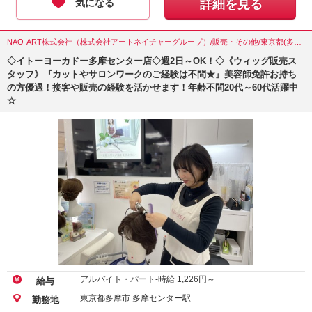
気になる
詳細を見る
NAO-ART株式会社（株式会社アートネイチャーグループ）/販売・その他/東京都(多摩市)
◇イトーヨーカドー多摩センター店◇週2日～OK！◇《ウィッグ販売ス
タッフ》『カットやサロンワークのご経験は不問★』美容師免許お持ち
の方優遇！接客や販売の経験を活かせます！年齢不問20代～60代活躍中
☆
アルバイト・パート-時給
1,226
円～
給与
東京都多摩市 多摩センター駅
勤務地