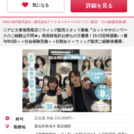
気になる
詳細を見る
NAO-ART株式会社（株式会社アートネイチャーグループ）/販売・その他/愛知県(東海市)
◇アピタ東海荒尾店◇ウィッグ販売スタッフ募集『カットやサロンワー
クのご経験は不問★』美容師免許お持ちの方優遇！19:15定時退勤♪＜賞
与年2回＞＜社会保険完備＞＜社割あり＞ウィッグ販売ご経験者優遇♪
正社員-月給
210,000
円～
給与
愛知県東海市 聚楽園駅
勤務地