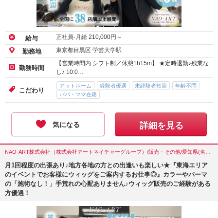
正社員-月給
210,000
円～
給与
東京都目黒区 学芸大学駅
勤務地
【営業時間内 シフト制／休憩1h15m】 ★定時退勤♪残業な
勤務時間
し♪ 10:0…
アットホーム
経験者優遇
未経験者歓迎
年齢不問
こだわり
パパ・ママ在籍
気になる
詳細を見る
NAO-ART株式会社（株式会社アートネイチャーグループ）/販売・その他/愛知県(名古屋市)
月1回程度の出張あり♪地方各地の方との出逢いも楽しい★『東海エリア
のイベントでお客様にウィッグをご案内するお仕事◎』カラーやパーマ
の「施術なし！」手荒れの心配ありません♪ウィッグ販売のご経験がある
方優遇！