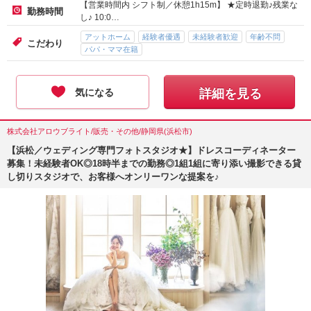
【営業時間内 シフト制／休憩1h15m】 ★定時退勤♪残業な
勤務時間
し♪ 10:0…
アットホーム
経験者優遇
未経験者歓迎
年齢不問
こだわり
パパ・ママ在籍
気になる
詳細を見る
株式会社アロウブライト/販売・その他/静岡県(浜松市)
【浜松／ウェディング専門フォトスタジオ★】ドレスコーディネーター
募集！未経験者OK◎18時半までの勤務◎1組1組に寄り添い撮影できる貸
し切りスタジオで、お客様へオンリーワンな提案を♪