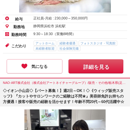
正社員-月給 :
230,000
～
350,000
円
給与
静岡県浜松市 浜松駅
勤務地
9:30～18:30（実働8時間）
勤務時間
アットホーム
経験者優遇
フォトスタジオ・写真館
こだわり
未経験者歓迎
社会保険完備
気になる
詳細を見る
NAO-ART株式会社（株式会社アートネイチャーグループ）/販売・その他/栃木県(足利市)
◇イオン小山店◇【パート募集！】週2日～OK！◇《ウィッグ販売スタ
ッフ》『カットやサロンワークのご経験は不問★』美容師免許お持ちの
方優遇！接客や販売の経験を活かせます！年齢不問20代～60代活躍中☆