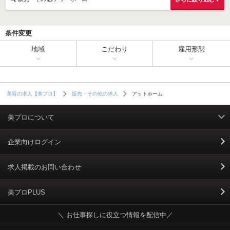
条件変更
地域
こだわり
雇用形態
アットホーム
美容の求人【美プロ】
販売・その他の求人
美プロについて
利用規約
企業向けログイン
掲載規約
求人掲載のお問い合わせ
個人情報保護ポリシー
美プロPLUS
＼ お仕事探しに役立つ情報を配信中／
個人情報のお取り扱いについて