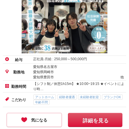
正社員-月給 :
250,000
～
500,000
円
給与
愛知県名古屋市
愛知県岡崎市
勤務地
愛知県豊田市
他
【シフト制／休憩1h15m】 ★10:00~19:15 ★イベントによ
勤務時間
り時…
アットホーム
経験者優遇
未経験者歓迎
ブランクOK
こだわり
年齢不問
気になる
詳細を見る