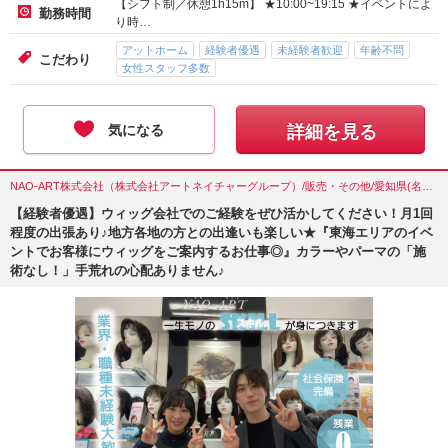
【シフト制／休憩1h15m】 ★10:00~19:15 ★イベントによ
勤務時間
り時…
アットホーム
経験者優遇
未経験者歓迎
年齢不問
こだわり
女性スタッフ多数
気になる
詳細を見る
NAO-ART株式会社（株式会社アートネイチャーグループ）/販売・その他/愛知県(名古屋市)
【経験者優遇】ウィッグ会社でのご経験をぜひ活かしてください！月1回
程度の出張あり♪地方各地の方との出逢いも楽しい★『東海エリアのイベ
ントでお客様にウィッグをご案内するお仕事◎』カラーやパーマの「施
術なし！」手荒れの心配ありません♪