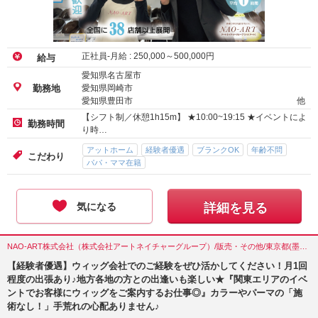
正社員-月給 :
250,000
～
500,000
円
給与
愛知県名古屋市
愛知県岡崎市
勤務地
愛知県豊田市
他
【シフト制／休憩1h15m】 ★10:00~19:15 ★イベントによ
勤務時間
り時…
アットホーム
経験者優遇
ブランクOK
年齢不問
こだわり
パパ・ママ在籍
気になる
詳細を見る
NAO-ART株式会社（株式会社アートネイチャーグループ）/販売・その他/東京都(墨田区)
【経験者優遇】ウィッグ会社でのご経験をぜひ活かしてください！月1回
程度の出張あり♪地方各地の方との出逢いも楽しい★『関東エリアのイベ
ントでお客様にウィッグをご案内するお仕事◎』カラーやパーマの「施
術なし！」手荒れの心配ありません♪