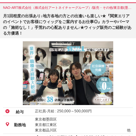
NAO-ART株式会社（株式会社アートネイチャーグループ）/販売・その他/東京都(墨田区)
月1回程度の出張あり♪地方各地の方との出逢いも楽しい★『関東エリア
のイベントでお客様にウィッグをご案内するお仕事◎』カラーやパーマ
の「施術なし！」手荒れの心配ありません♪★ウィッグ販売のご経験があ
る方優遇！
正社員-月給 :
250,000
～
500,000
円
給与
東京都墨田区
東京都江東区
勤務地
東京都品川区
他