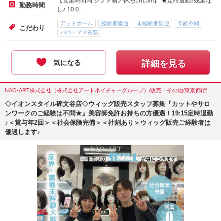
【営業時間内 シフト制／休憩1h15m】 ★定時退勤♪残業な
勤務時間
し♪ 10:0…
アットホーム
経験者優遇
未経験者歓迎
年齢不問
こだわり
パパ・ママ在籍
気になる
詳細を見る
NAO-ART株式会社（株式会社アートネイチャーグループ）/販売・その他/東京都(目黒区)
◇イオンスタイル碑文谷店◇ウィッグ販売スタッフ募集『カットやサロ
ンワークのご経験は不問★』美容師免許お持ちの方優遇！19:15定時退勤
♪＜賞与年2回＞＜社会保険完備＞＜社割あり＞ウィッグ販売ご経験者は
優遇します♪