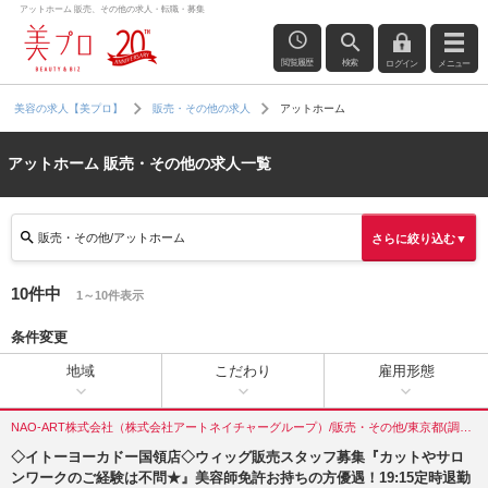
アットホーム 販売、その他の求人・転職・募集
閲覧履歴
検索
ログイン
メニュー
アットホーム
美容の求人【美プロ】
販売・その他の求人
アットホーム 販売・その他の求人一覧
販売・その他/アットホーム
さらに絞り込む▼
10件中
1～10件表示
条件変更
地域
こだわり
雇用形態
NAO-ART株式会社（株式会社アートネイチャーグループ）/販売・その他/東京都(調布市)
◇イトーヨーカドー国領店◇ウィッグ販売スタッフ募集『カットやサロ
ンワークのご経験は不問★』美容師免許お持ちの方優遇！19:15定時退勤