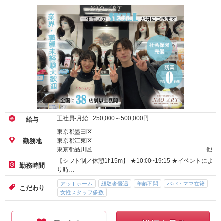
正社員-月給 :
250,000
～
500,000
円
給与
東京都墨田区
東京都江東区
勤務地
東京都品川区
他
【シフト制／休憩1h15m】 ★10:00~19:15 ★イベントによ
勤務時間
り時…
アットホーム
経験者優遇
年齢不問
パパ・ママ在籍
こだわり
女性スタッフ多数