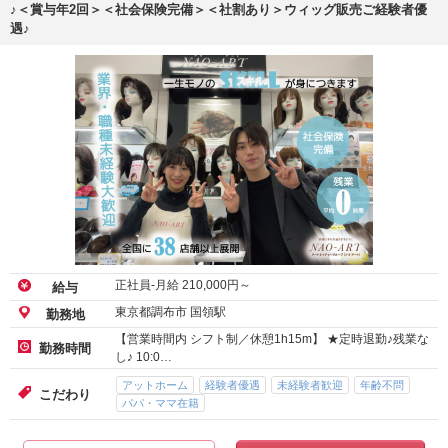
♪＜賞与年2回＞＜社会保険完備＞＜社割あり＞ウィッグ販売ご経験者優
遇♪
正社員-月給
210,000
円～
給与
東京都調布市 国領駅
勤務地
【営業時間内 シフト制／休憩1h15m】 ★定時退勤♪残業な
勤務時間
し♪ 10:0…
アットホーム
経験者優遇
未経験者歓迎
年齢不問
こだわり
パパ・ママ在籍