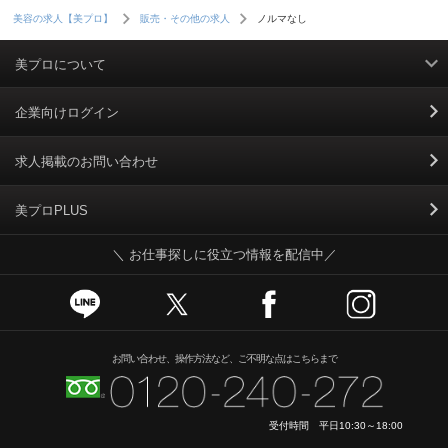
ノルマなし
美容の求人【美プロ】
販売・その他の求人
美プロについて
利用規約
企業向けログイン
掲載規約
求人掲載のお問い合わせ
個人情報保護ポリシー
美プロPLUS
＼ お仕事探しに役立つ情報を配信中／
個人情報のお取り扱いについて
Cookieポリシー
スカウトとは
お問い合わせ、操作方法など、ご不明な点はこちらまで
運営会社
受付時間 平日10:30～18:00