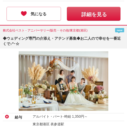
気になる
詳細を見る
株式会社ベスト - アニバーサリー/販売・その他/東京都(港区)
new
◆ウェディング専門の介添え・アテンド募集◆お二人ので幸せを一番近
くで♪*･☆
アルバイト・パート-時給
1,350
円～
給与
東京都港区 表参道駅