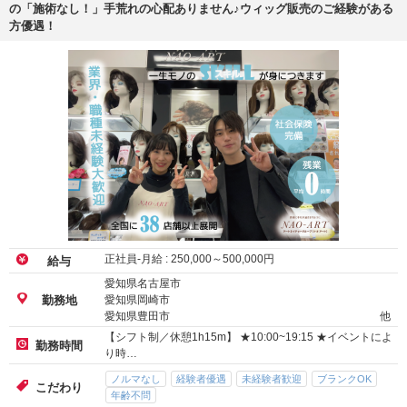
の「施術なし！」手荒れの心配ありません♪ウィッグ販売のご経験がある
方優遇！
正社員-月給 :
250,000
～
500,000
円
給与
愛知県名古屋市
愛知県岡崎市
勤務地
愛知県豊田市
他
【シフト制／休憩1h15m】 ★10:00~19:15 ★イベントによ
勤務時間
り時…
ノルマなし
経験者優遇
未経験者歓迎
ブランクOK
こだわり
年齢不問