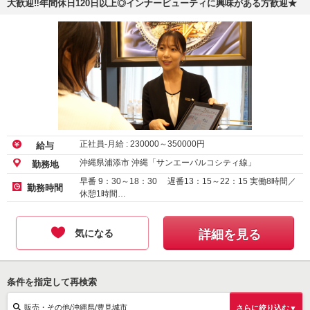
大歓迎‼︎年間休日120日以上◎インナービューティに興味がある方歓迎★
正社員-月給 :
230000
～
350000
円
給与
沖縄県浦添市 沖縄「サンエーパルコシティ線」
勤務地
早番 9：30～18：30 遅番13：15～22：15 実働8時間／
勤務時間
休憩1時間…
気になる
詳細を見る
条件を指定して再検索
販売・その他/沖縄県/豊見城市
さらに絞り込む▼