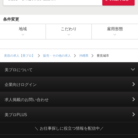
条件変更
地域
こだわり
雇用形態
豊見城市
美容の求人【美プロ】
販売・その他の求人
沖縄県
美プロについて
利用規約
企業向けログイン
掲載規約
求人掲載のお問い合わせ
個人情報保護ポリシー
美プロPLUS
＼ お仕事探しに役立つ情報を配信中／
個人情報のお取り扱いについて