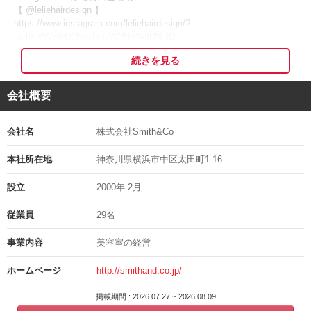
郷でもある長崎でもサロン運営をしています！
【 @leliehairdesign 】
https://www.instagram.com/leliehairdesign/?
年齢に関係なく、活躍できる環境があります◎
igsh=MWFjbDQ5azhmZjV3Nw%3D%3D
主婦・ママ活躍中☆女性も働きやすい環境です。
-------------------------------------
一緒に笑顔いっぱいのお店づくりを目指しましょう！
続きを見る
↓
◎配属先担当者との面接
↓
会社概要
＊■ しっかり稼げます！ ■＊
◎採用決定
↓
◎正社員は最低保証20万円＋歩合給
◎入社
会社名
株式会社Smith&Co
→ 歩合率が良いのがポイントです♪
◎業務委託は還元率６０％
※応募の秘密は厳守いたします
本社所在地
神奈川県横浜市中区太田町1-16
→ 集客や材料はお店負担
※面接日等は考慮しますのでご相談ください。
設立
2000年 2月
収入は売り上げに応じてドンドン増えていくシステムなので、あなた
面接地の住所
のやる気とスキル次第で、高額給与も可能◎
従業員
29名
面接時にご案内します ＊LINE【 ID：@rgp4679l 】にて予備面接あり
毎月頑張った分はお給与に反映していきます！
担当の部署や氏名
事業内容
美容室の経営
＊■ プライベートも充実 ■＊
鍜冶屋（かじや）
ホームページ
http://smithand.co.jp/
◎時短勤務もOK！
電話番号
◎完全週休二日＆シフト制で働きやすい
掲載期間 : 2026.07.27 ~ 2026.08.09
045-212-5808
◎早番だと18:30退社が可能♪