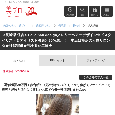
株式会社Smith&Co 美容師の求人詳細
閲覧履歴
検索
ログイン
メニュー
求人詳細
美容の求人【美プロ】
美容師の求人
長崎県
長崎市
＜長崎県 住吉＞Lelie hair design／レリーヘアーデザイン☆《スタ
イリスト＆アイリスト募集》60％還元！！本店は横浜の人気サロン
☆★社保完備★完全週休二日★
PRポイント
フォトアルバム
求人詳細
株式会社Smith&Co
この会社の求人一覧
《最低保証20万円＋歩合給》《完全歩合60％》しっかり稼げてプライベートも
充実＊経験を活かして新しいお店で心機一転活躍しませんか♪