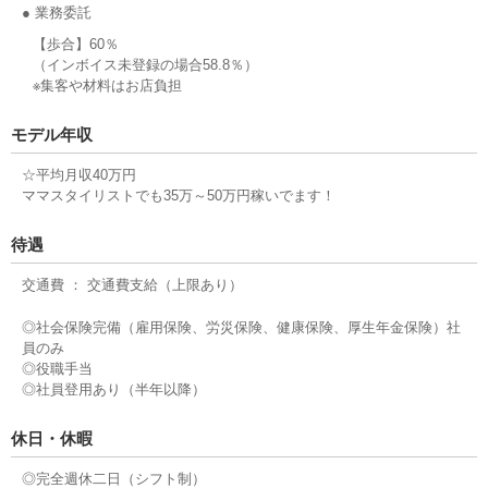
● 業務委託
【歩合】60％
（インボイス未登録の場合58.8％）
※集客や材料はお店負担
モデル年収
☆平均月収40万円
ママスタイリストでも35万～50万円稼いでます！
待遇
交通費 ： 交通費支給（上限あり）
◎社会保険完備（雇用保険、労災保険、健康保険、厚生年金保険）社
員のみ
◎役職手当
◎社員登用あり（半年以降）
休日・休暇
◎完全週休二日（シフト制）