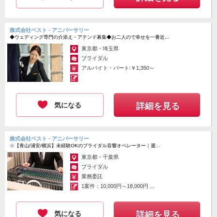
株式会社ベスト - アニバーサリー
◆ウェディング専門の介添え・アテンド募集◆お二人ので幸せを一番近...
東京都・埼玉県
ブライダル
アルバイト・パート:￥1,350～
気になる
詳細を見る
株式会社ベスト - アニバーサリー
☆【青山/浦安/横浜】未経験OKのブライダル音響オペレーター｜週...
東京都・千葉県
ブライダル
業務委託
1案件：10,000円～18,000円 ...
気になる
詳細を見る