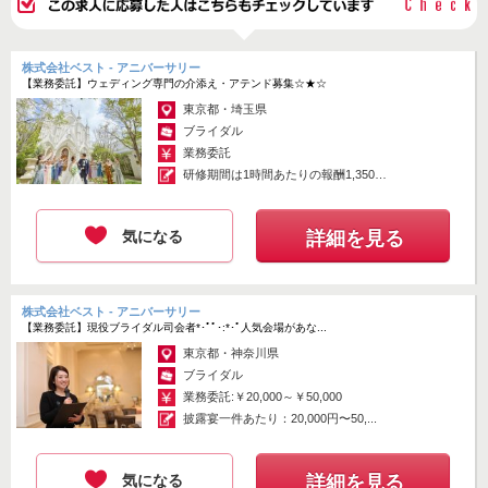
＊-＊-＊-＊-＊-＊-＊-＊-＊-＊-＊-＊-＊
【 @leliehairdesign 】
https://www.instagram.com/leliehairdesign/?
株式会社ベスト - アニバーサリー
igsh=MWFjbDQ5azhmZjV3Nw%3D%3D
【業務委託】ウェディング専門の介添え・アテンド募集☆★☆
東京都・埼玉県
ブライダル
掲載期間 : 2026.07.27 ~ 2026.08.09
業務委託
応募画面へ進む
研修期間は1時間あたりの報酬1,350
円...
「簡単応募」3分でサクッと完了
気になる
詳細を見る
株式会社ベスト - アニバーサリー
【業務委託】現役ブライダル司会者*･ﾟﾟ･:*･ﾟ人気会場があな...
東京都・神奈川県
ブライダル
業務委託:￥20,000～￥50,000
披露宴一件あたり：20,000円〜50,...
気になる
詳細を見る