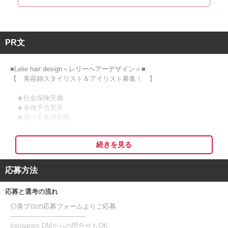
PR文
■Lelie hair design＜レリーヘアーデザイン＞■
【 美容師スタイリスト＆アイリスト募集！ 】
★社会保険完備
★各種手当充実
★選べる雇用形態
JR 西浦上駅3分、長崎電気軌道 住吉駅2分の好立地♪
続きを見る
安心して長く働いてほしいから、働く環境にも力を入れています。
一緒に働くスタッフに喜んでもらえるようなサロン作りを目指してい
ます。
応募方法
応募と選考の流れ
＊■ こんなサロン ■＊
◎美プロの応募フォームよりご応募
本店は横浜最大級の出張ヘアメイクのサロンです。
-------------------------------------
オーナーの「地元に恩返しがしたい！」との想いから、オーナーの故
Instagram DMからの問合せもOK