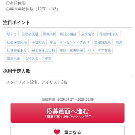
◎有給休暇
◎年末年始休暇（12/31～1/3）
注目ポイント
駅チカ
経験者優遇
勤務時間・曜日応相談
店長候補
長期休暇あり
社会保険完備
手当充実
歩合・インセンティブあり
交通費支給
急募
社員登用あり
完全週休二日制
主婦・主夫歓迎
パパ・ママ在籍
服装自由
女性スタッフ多数
採用予定人数
スタイリスト12名、アイリスト2名
掲載期間 : 2026.07.27 ~ 2026.08.09
応募画面へ進む
「簡単応募」3分でサクッと完了
気になる