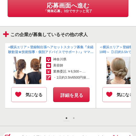
応募画面へ進む
◎休憩はしっかり1時間！
「簡単応募」3分でサクッと完了
ママさんスタイリストも活躍中♪月収50万円ほど！！
時短勤務で家庭も仕事も両立できます☆
この企業が募集しているその他の求人
シフト制なので希望に合わせて休暇も取りやすいです。
早番・遅番があるので、仕事前や後に友達と買い物やお食事なども楽
しめちゃいます♪
＼
<横浜エリア＞登録制出張ヘアセットスタッフ募集『未経
＜横浜エリア＞登録制出
また、出勤時に予約を切るので休憩時間もしっかり1時間取っていた
験歓迎★技術指導・個別アドバイスでサポート♪』ママも
18時～【1日約3.5hで
働きやすいフリー出勤！＼18時...
1700円以上のお仕事です.
だけます◎
神奈川県
美容師
撮影会やBBQ、新年会、ヘアーショーなどイベントも盛りだくさん◎
業務委託:￥6,500～￥9,000
いつか長崎店と横浜店の合同でなにかできたらいいなぁ...などと思っ
・1日約3.5h/6500円保障 ・日...
てます！
気になる
気になる
詳細を見る
長く働いてほしいからこそ、あなたに合わせた働き方を一緒に見つけ
ていきましょう♪
皆様からのご応募、心よりお待ちしております！
＊-＊-＊-＊-＊-＊-＊-＊-＊-＊-＊-＊-＊
Instagram DMからの問合せもOK