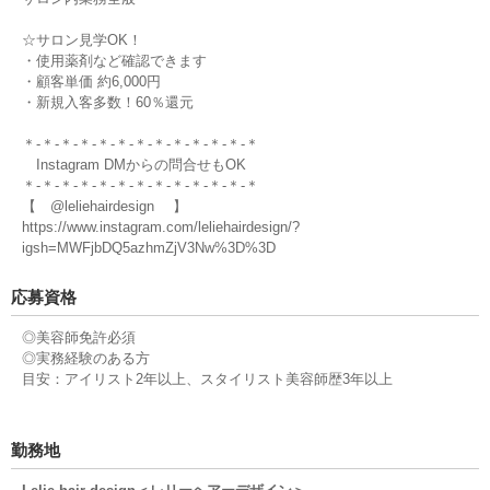
☆サロン見学OK！
・使用薬剤など確認できます
・顧客単価 約6,000円
・新規入客多数！60％還元
＊-＊-＊-＊-＊-＊-＊-＊-＊-＊-＊-＊-＊
Instagram DMからの問合せもOK
＊-＊-＊-＊-＊-＊-＊-＊-＊-＊-＊-＊-＊
【 @leliehairdesign 】
https://www.instagram.com/leliehairdesign/?
igsh=MWFjbDQ5azhmZjV3Nw%3D%3D
応募資格
◎美容師免許必須
◎実務経験のある方
目安：アイリスト2年以上、スタイリスト美容師歴3年以上
勤務地