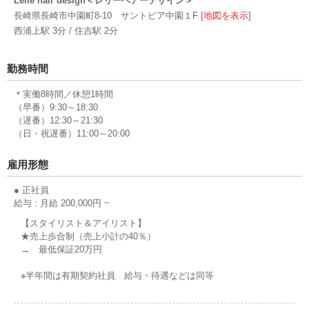
Lelie hair design＜レリーヘアーデザイン＞
長崎県長崎市中園町8-10 サントピア中園１F [
地図を表示
]
西浦上駅 3分 / 住吉駅 2分
勤務時間
＊実働8時間／休憩1時間
（早番）9:30～18:30
（遅番）12:30～21:30
（日・祝遅番）11:00～20:00
雇用形態
● 正社員
給与 : 月給 200,000円 ~
【スタイリスト＆アイリスト】
★売上歩合制（売上小計の40％）
→ 最低保証20万円
※半年間は有期契約社員 給与・待遇などは同等