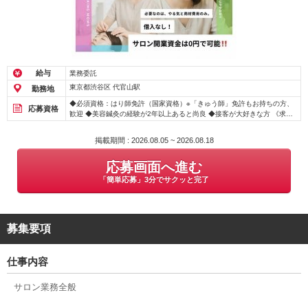
給与
業務委託
東京都渋谷区 代官山駅
勤務地
◆必須資格：はり師免許（国家資格）※「きゅう師」免許もお持ちの方、
応募資格
歓迎 ◆美容鍼灸の経験が2年以上あると尚良 ◆接客が大好きな方 《求め
る人材》 将来、自分のお店を持ちたいと思っている方 今のお仕事が大好
きで、新しい働き方にチャレンジしたい方！
掲載期間 : 2026.08.05 ~ 2026.08.18
応募画面へ進む
「簡単応募」3分でサクッと完了
募集要項
仕事内容
サロン業務全般