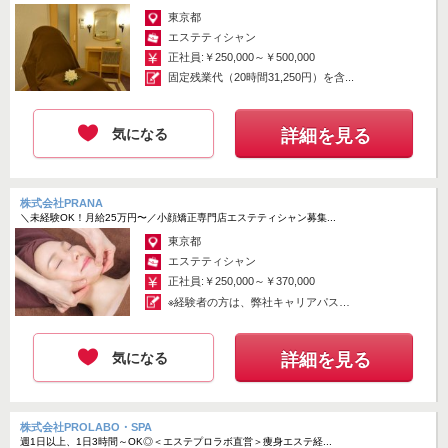
東京都
エステティシャン
正社員:￥250,000～￥500,000
固定残業代（20時間31,250円）を含...
気になる
詳細を見る
株式会社PRANA
＼未経験OK！月給25万円〜／小顔矯正専門店エステティシャン募集...
東京都
エステティシャン
正社員:￥250,000～￥370,000
※経験者の方は、弊社キャリアパス飛
級制度あり
気になる
詳細を見る
株式会社PROLABO・SPA
週1日以上、1日3時間～OK◎＜エステプロラボ直営＞痩身エステ経...