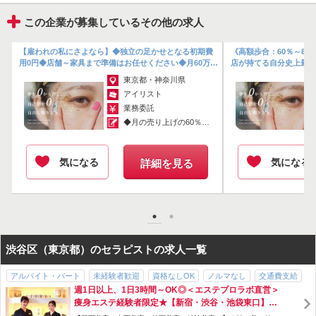
この企業が募集しているその他の求人
お
【雇われの私にさよなら】◆独立の足かせとなる初期費
《高額歩合：60％～8
な
用0円◆店舗～家具まで準備はお任せください◆月60万以
店が持てる自分史上最高
上稼げるアイリストを目指せます...
機材は全て会社でご用意し
東京都・神奈川県
アイリスト
業務委託
◆月の売り上げの60％～80％が収入にな...
気になる
気になる
詳細を見る
渋谷区（東京都）のセラピストの求人一覧
アルバイト・パート
未経験者歓迎
資格なしOK
ノルマなし
交通費支給
週1日以上、1日3時間～OK◎＜エステプロラボ直営＞
社会保険完備
歩合・インセンティブあり
スタッフ割引・特典あり
制服貸与
痩身エステ経験者限定★【新宿・渋谷・池袋東口】研
研修制度あり
社員登用あり
産休・育休制度あり
長期休暇あり
急募
修充実！