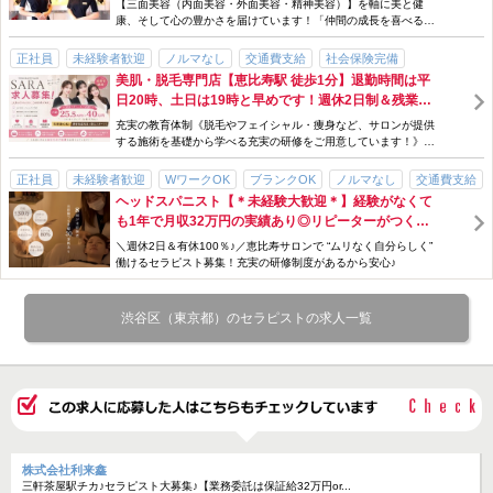
【三面美容（内面美容・外面美容・精神美容）】を軸に美と健
駅チカ
新規フリー客多数
サロン見学OK
WワークOK
康、そして心の豊かさを届けています！「仲間の成長を喜べる」
「お客様の理想の美に本気で向き合える」プ...
正社員
未経験者歓迎
ノルマなし
交通費支給
社会保険完備
美肌・脱毛専門店【恵比寿駅 徒歩1分】退勤時間は平
歩合・インセンティブあり
手当充実
研修制度あり
急募
駅チカ
日20時、土日は19時と早めです！週休2日制＆残業ほ
ぼなし★プライベートも充実させやすく、推し活や旅
充実の教育体制《脱毛やフェイシャル・痩身など、サロンが提供
行を楽しむスタッフも多数◎
する施術を基礎から学べる充実の研修をご用意しています！》ス
キルアップやキャリアアップのサポート体...
正社員
未経験者歓迎
WワークOK
ブランクOK
ノルマなし
交通費支給
ヘッドスパニスト【＊未経験大歓迎＊】経験がなくて
社会保険完備
賞与・ボーナスあり
歩合・インセンティブあり
手当充実
も1年で月収32万円の実績あり◎リピーターがつく仕
スタッフ割引・特典あり
制服貸与
研修制度あり
独立支援制度あり
組みと確かな技術が身につく！芸能人やインフルエン
＼週休2日＆有休100％♪／恵比寿サロンで “ムリなく自分らしく”
完全週休二日制
土日休みOK
勤務時間・曜日応相談
長期休暇あり
急募
サーも通う《Vanish ‐Head spa‐》
働けるセラピスト募集！充実の研修制度があるから安心♪
個人サロン
高収入
渋谷区（東京都）のセラピストの求人一覧
株式会社利来鑫
三軒茶屋駅チカ♪セラピスト大募集♪【業務委託は保証給32万円or...