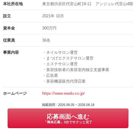
部が徹底的にアドバイス・サポートをいたします！
書類審査通過後に技術チェックのご案内となります。
本社所在地
東京都渋谷区代官山町19‐11 アンジュレ代官山4階
↓
業務委託で活躍しているewaluスタッフの8割も最初は顧客ゼロからの
【技術チェック・接客チェック】
設立
2021年 10月
スタートでしたが、ほとんどが平均月収35万円以上を達成していま
技術チェック及び接客チェックをおこないます。
す。
※技術レベルの確認・適正を総合的に判断し、合否をお伝えさせて頂
資本金
300万円
きます。
まずはお話を聞いていただくだけでも大歓迎！お気軽にご応募くださ
↓
従業員
36名
い。★
【入社】
事業内容
・ネイルサロン運営
面接地の住所
・まつげエクステサロン運営
掲載期間 : 2026.08.05 ~ 2026.08.18
面接時にご案内します
・エステサロン運営
応募画面へ進む
・美容技術者の美容室内独立支援事業
担当の部署や氏名
・広告業
「簡単応募」3分でサクッと完了
・美容機器販売代理店業
掛本 彩優子
ホームページ
https://www.ewalu-co.jp/
電話番号
050-5362-2079
掲載期間 : 2026.08.05 ~ 2026.08.18
応募画面へ進む
「簡単応募」3分でサクッと完了