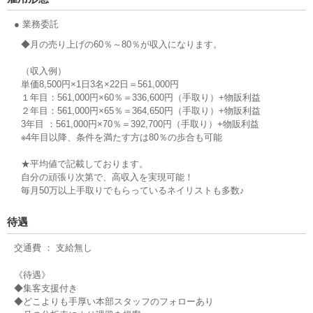
● 業務委託
◆月の売り上げの60％～80％が収入になります。
（収入例）
単価8,500円×1日3名×22日＝561,000円
１年目：561,000円×60％＝336,600円（手取り）+物販利益
２年目：561,000円×65％＝364,650円（手取り）+物販利益
3年目 ：561,000円×70％＝392,700円（手取り）+物販利益
※4年目以降、条件を満たす方は80％の歩合も可能
★平均値で記載しております。
自分の頑張り次第で、高収入を実現可能！
毎月50万以上手取りでもらっているネイリストも多数♪
待遇
交通費 ： 支給無し
《待遇》
◆集客支援付き
◆どこよりも手厚い本部スタッフのフォローあり