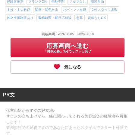
経験者優遇
ブランクOK
年齢不問
ノルマなし
服装自由
主婦・主夫歓迎
髪型・髪色自由
パパ・ママ在籍
女性スタッフ多数
独立支援制度あり
勤務時間・曜日応相談
急募
資格なしOK
掲載期間 : 2026.08.05 ~ 2026.08.18
応募画面へ進む
「簡単応募」3分でサクッと完了
気になる
PR文
代官山駅からすぐの好立地♪
サロンの立ち上げから一緒に関わってくれる美容鍼灸の経験者を募集
します！
業務委託での勤務ですのであなたにあったスタイルでスタート可能で
す。