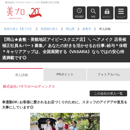
株式会社バサラホールディングス 美容師の求人詳細
閲覧履歴
検索
ログイン
メニュー
求人詳細
美容の求人【美プロ】
美容師の求人
岡山県
倉敷市
【岡山★倉敷・美観地区アイビースクエア店】＼ ヘアメイク 店長候
補正社員＆パート募集／ あなたの好きを活かせるお仕事♪給与＊休暇
＊キャリアアップは、全国展開する《VASARA》ならではの安心待
遇満載です◎
PRポイント
フォトアルバム
求人詳細
株式会社バサラホールディングス
この会社の求人一覧
車通勤OK♪お客様に愛されるお店づくりのために、スタッフのアイデアや意見を
大事にしています◎