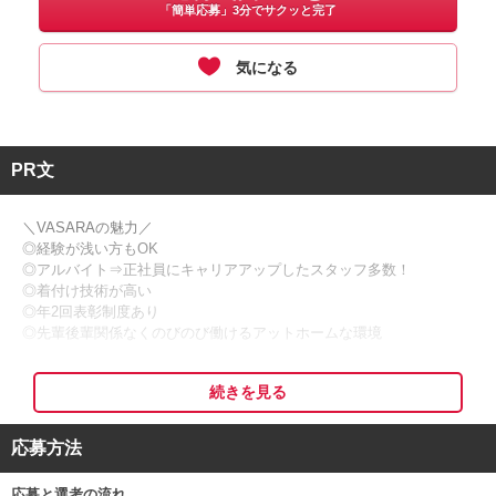
「簡単応募」3分でサクッと完了
気になる
PR文
＼VASARAの魅力／
◎経験が浅い方もOK
◎アルバイト⇒正社員にキャリアアップしたスタッフ多数！
◎着付け技術が高い
◎年2回表彰制度あり
◎先輩後輩関係なくのびのび働けるアットホームな環境
＜岡山・倉敷＞で着付け師と店長候補の募集をしています！
続きを見る
店長候補の方は、ヘアメイクもしくは着付け師どちらかの経験があれ
ばOK！
応募方法
シーズンや、日本文化に興味のある観光客・女子会のオシャレ衣装と
応募と選考の流れ