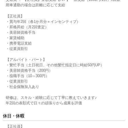
用車通勤の場合は距離に応じて支給
【正社員】
・賞与年2回（各1か月分＋インセンティブ）
・昇格昇給（月2回査定）
・美容師資格手当
・家賃補助
・携帯電話支給
・従業員割引
【アルバイト・パート】
・繁忙手当（土日祝日、その他繁忙指定日に時給50円UP）
・美容師資格手当（200円）
・役職手当（10～300円）
・従業員割引
・社会保険加入あり
研修は、スキル・経験に応じて丁寧に教えていきます♪
年2回の表彰式で日々の頑張りから成果を評価
休日・休暇
【正社員】