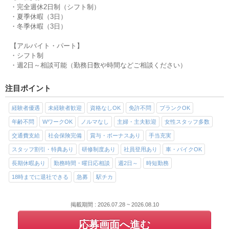
・完全週休2日制（シフト制）
・夏季休暇（3日）
・冬季休暇（3日）
【アルバイト・パート】
・シフト制
・週2日～相談可能（勤務日数や時間などご相談ください）
注目ポイント
経験者優遇
未経験者歓迎
資格なしOK
免許不問
ブランクOK
年齢不問
WワークOK
ノルマなし
主婦・主夫歓迎
女性スタッフ多数
交通費支給
社会保険完備
賞与・ボーナスあり
手当充実
スタッフ割引・特典あり
研修制度あり
社員登用あり
車・バイクOK
長期休暇あり
勤務時間・曜日応相談
週2日～
時短勤務
18時までに退社できる
急募
駅チカ
掲載期間 : 2026.07.28 ~ 2026.08.10
応募画面へ進む