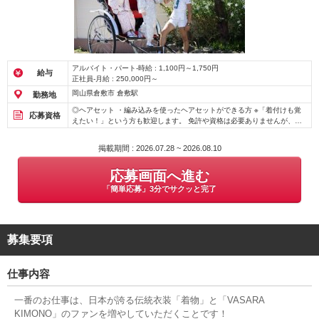
アルバイト・パート-時給 : 1,100円～1,750円
給与
正社員-月給 : 250,000円～
岡山県倉敷市 倉敷駅
勤務地
◎ヘアセット ・編み込みを使ったヘアセットができる方 ※「着付けも覚
応募資格
えたい！」という方も歓迎します。 免許や資格は必要ありませんが、美
容師免許や管理美容師をお持ちの方は歓迎します！ 長期ブランクのある
方、実務経験がない方も歓迎です。
掲載期間 : 2026.07.28 ~ 2026.08.10
応募画面へ進む
「簡単応募」3分でサクッと完了
募集要項
仕事内容
一番のお仕事は、日本が誇る伝統衣装「着物」と「VASARA
KIMONO」のファンを増やしていただくことです！