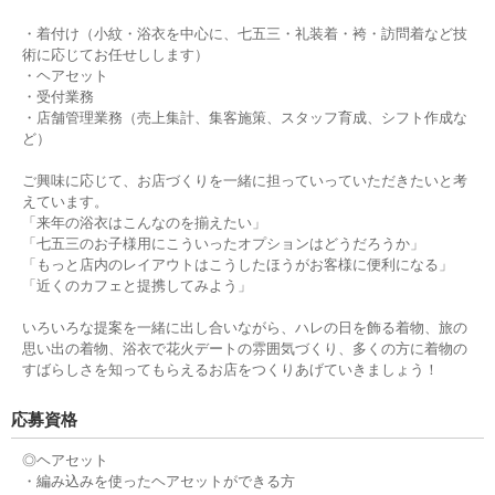
・着付け（小紋・浴衣を中心に、七五三・礼装着・袴・訪問着など技
術に応じてお任せしします）
・ヘアセット
・受付業務
・店舗管理業務（売上集計、集客施策、スタッフ育成、シフト作成な
ど）
ご興味に応じて、お店づくりを一緒に担っていっていただきたいと考
えています。
「来年の浴衣はこんなのを揃えたい」
「七五三のお子様用にこういったオプションはどうだろうか」
「もっと店内のレイアウトはこうしたほうがお客様に便利になる」
「近くのカフェと提携してみよう」
いろいろな提案を一緒に出し合いながら、ハレの日を飾る着物、旅の
思い出の着物、浴衣で花火デートの雰囲気づくり、多くの方に着物の
すばらしさを知ってもらえるお店をつくりあげていきましょう！
応募資格
◎ヘアセット
・編み込みを使ったヘアセットができる方