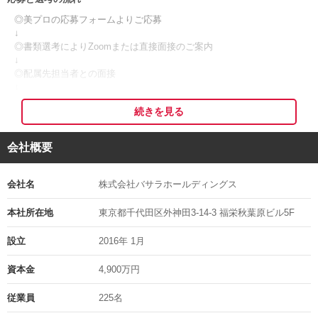
してなど、色んな目的でご利用されます。
着物を通して、素敵な思い出づくりをお手伝いしましょう！
◎美プロの応募フォームよりご応募
↓
◎書類選考によりZoomまたは直接面接のご案内
◇◆ヘアセットもしくは着付けができればOK！◆◇
↓
◎配属先担当者との面接
これから着物を着て観光をするお客様をメインに、着付け業務を行っ
↓
ていただきます。
◎採用決定
あなたの「好き」を活かして、お客様をハッピーにするお仕事♪
続きを見る
↓
◎入社
「美容師免許を活かして働きたい」「人の髪をアレンジするのが好
会社概要
き」
※応募者多数の場合、書類選考を通過された方のみにご連絡する可能
「着物教室で経験があるくらいで、実業務は経験がない…」「着付け
性がございますので、予めご了承くださいますようお願い申し上げま
をやるのは久々で…」
す。
会社名
株式会社バサラホールディングス
そんな方もまずはご応募ください♪
※応募の秘密は厳守いたします。
※面接日等は考慮しますのでご相談ください。
本社所在地
東京都千代田区外神田3-14-3 福栄秋葉原ビル5F
「ヘアセットメインでやりたいけど、着付けも覚えたい！」もOKで
※ご応募頂いた履歴書等は返却出来ません。
す★
設立
2016年 1月
さまざまな流派出身のスタッフがいて、自分が知らなかった着付け技
面接地の住所
術に触れられますよ。
資本金
4,900万円
応募時にお伝えします
どの担当でも一番のお仕事は、日本が誇る伝統衣装「着物」と
担当の部署や氏名
従業員
225名
「VASARA KIMONO」のファンを増やしていただくことです^^