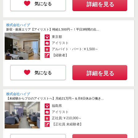
気になる
詳細を見る
株式会社ハイブ
新宿・銀座エリア【アイリスト】時給1,500円～！平日3時間の出...
東京都
アイリスト
アルバイト・パート:￥1,500～
【経験者】
気になる
詳細を見る
株式会社ハイブ
【未経験からプロのアイリストへ】月給21万円～＆月8日休み◎働き...
福島県
アイリスト
正社員:￥210,000～
【正社員 未経験者】