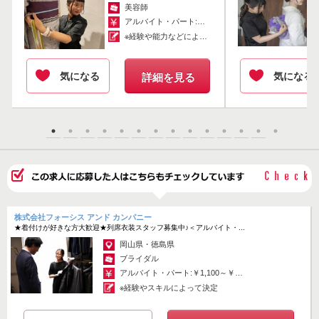
バサラの社員は、元々アルバイト・パートとしてお仕事をされていた
美容師
方が、
アルバイト・パート:￥1,220～￥1,880
「もっとバサラの中枢で働きたい！」と正社員にキャリアチェンジし
※経験や能力などによって考慮します。 ...
た方が多いのも特徴。
ただただ着付けをする、ヘアメイクをする、
気になる
気になる
詳細を見る
だけではないバサラの魅力に、きっと気付いていただけるはず…★
◇◆VASARA KIMONOってどんなお店？◆◇
都内を中心に約20店舗展開している着物レンタル店。
成人式や七五三・卒業式といった行事以外にも、外国人旅行者や「着
物で観光地を歩きたい」といった観光客にも大人気です。
スタンダードなデザインから、VASARAオリジナルのデザインなど、
豊富なラインナップを用意しています。
株式会社フォーシス アンド カンパニー
★着付けが好きな方大歓迎★列席衣装スタッフ募集中♪＜アルバイト・...
どうすれば「VASARA」で素敵なサービスを届けられるか。
どうすれば、着物がもっと好きになってもらえるか。
岡山県・徳島県
着物愛でいっぱいのスタッフたちが、自由にいきいきと働いています
ブライダル
★*
アルバイト・パート:￥1,100～￥1,300
※経験やスキルによって決定
ぜひ、あなたの着物愛を私たちに教えてください♪
バサラにてご応募お待ちしております！