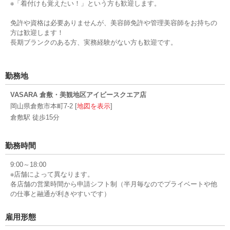
※「着付けも覚えたい！」という方も歓迎します。
免許や資格は必要ありませんが、美容師免許や管理美容師をお持ちの
方は歓迎します！
長期ブランクのある方、実務経験がない方も歓迎です。
勤務地
VASARA 倉敷・美観地区アイビースクエア店
岡山県倉敷市本町7-2 [
地図を表示
]
倉敷駅 徒歩15分
勤務時間
9:00～18:00
※店舗によって異なります。
各店舗の営業時間から申請シフト制（半月毎なのでプライベートや他
の仕事と融通が利きやすいです）
雇用形態