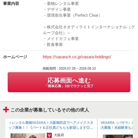
採用担当
事業内容
・着物レンタル事業
着物だって洋服と同じように、その年のトレンドがあります。
・デザイン事業
お客様の「着たい！」のニーズに応えるべく、豊富な品揃えでお客様
電話番号
・環境衛生事業（Perfect Clear）
をお出迎えします◎
03-3251-0836
～株式会社ネオディライトインターナショナル（グ
ループ会社）～
◇◆融通が利きやすい&豊富な手当の数！◆◇
・メイドカフェ事業
・飲食事業
シフトは、各店舗の営業時間から申請制。
半月ごとのシフト申請ですので、家庭をお持ちの方や副業をされてい
る方など、スケジュールを組みにくい方も安心ですよ☆
ホームページ
https://vasara-h.co.jp/vasara-holdings/
アルバイト・パートは週2日～のシフトOK
掲載期間 : 2026.07.28 ~ 2026.08.10
勤務時間の調整があれば相談にのります！
応募画面へ進む
また、手当の数が多いのもバサラの特徴です。
「簡単応募」3分でサクッと完了
実績や日々の頑張りに応じた役職手当や繁忙期の繁忙手当で時給が
100～400円UP♪
年2回の表彰制度があり、多角的な視点からスタッフの努力を評価し
この企業が募集しているその他の求人
ます！
「頑張って良かった！」と思えるような職場づくりを心がけているの
フ
＜レンタル着物VASARA＞大阪梅田店でヘアメイクスタ
VASARA（バサラ）名
で、やりがいを求める方にぴったりですよ◎
＊
ッフ募集！！《パート＆正社員どちらも歓迎します◎》
大募集！未経験者も大歓
＊＊《繁忙期中は時給UP》心か...
ん！》美容師免許や管理美
大阪府