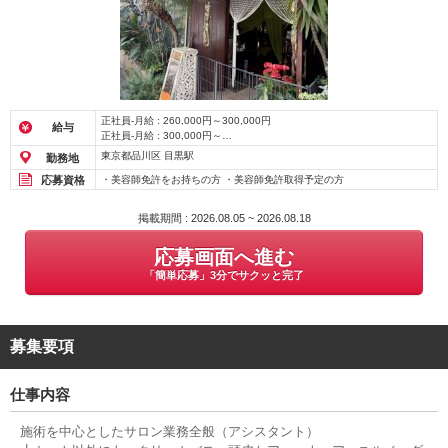
正社員-月給 : 260,000円～300,000円
給与
正社員-月給 : 300,000円～
アルバイト・パート-時給 : 1,500円～
東京都品川区 目黒駅
勤務地
応募資格
・美容師免許をお持ちの方 ・美容師免許取得予定の方
掲載期間 : 2026.08.05 ~ 2026.08.18
応募画面へ進む
「簡単応募」3分でサクッと完了
募集要項
仕事内容
施術を中心としたサロン業務全般（アシスタント）