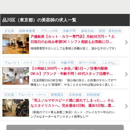
応募画面へ進む
「簡単応募」3分でサクッと完了
品川区（東京都）の美容師の求人一覧
正社員
経験者優遇
ブランクOK
年齢不問
服装自由
髪型・髪色自由
戸越銀座【カット・カラー専門店】月給28万円～＊土
交通費支給
土日休みOK
長期休暇あり
急募
駅チカ
アットホーム
日祝日のお休み希望OK！シフト相談もお気軽に◎ブ
新規フリー客多数
サロン見学OK
時短勤務
社会保険完備
ランクOK！
地域密着型サロンとしてお客様と距離が近く、温かなサロンです♪
勤務時間・曜日応相談
主婦・主夫歓迎
パパ・ママ歓迎
パパ・ママ在籍
女性スタッフ多数
個人サロン
高収入
アルバイト・パート
ブランクOK
年齢不問
WワークOK
ノルマなし
【☆時給1,500円～＋歩合／週1日～／扶養内勤務
服装自由
主婦・主夫歓迎
パパ・ママ歓迎
髪型・髪色自由
OK☆】ブランク・年齢不問！40代スタッフ活躍中◎
女性スタッフ多数
交通費支給
社会保険完備
歩合・インセンティブあり
＼アルバイト・パートのスタイリスト募集／
《五反田駅2分の好立地》「居心地の良さ」が自慢のサロンです^^
スタッフ割引・特典あり
産休・育休制度あり
週1日～
扶養控除内
職場というより“居場所”。やることさえやれば後はゆるく楽しく！
遠方の方やモデルも通う実力派サロン！
勤務時間・曜日応相談
駅チカ
個人サロン
アットホーム
正社員
アルバイト・パート
業務委託
店長候補
幹部候補
40代以上活躍できる
急募
サロン見学OK
高収入
「売上ノルマやスピード感に疲れてしまった…」そん
主婦・主夫歓迎
交通費支給
勤務時間・曜日応相談
年齢不問
急募
なスタイリストへ。完全週休2日制、週休3日制…選択
アットホーム
個人サロン
経験者優遇
ノルマなし
服装自由
OK！あなたのペースで仕事ができるサロン＞ アルバ
《新規のフリー客も多数ご来店》カット・グレイカラー中心のシ
パパ・ママ在籍
髪型・髪色自由
時短勤務
週1日～
駅チカ
イト/パートも同時募集中！！
ンプルなオーダー＆アシスタント指導なし^^
新規フリー客多数
サロン見学OK
ブランクOK
社会保険完備