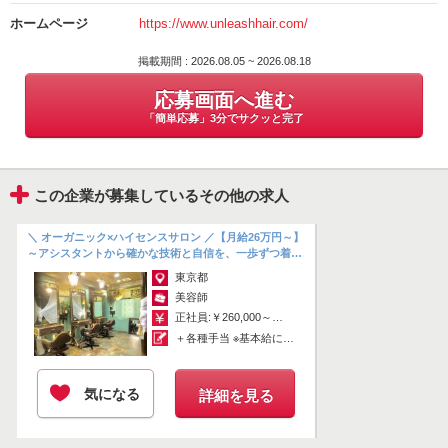
楽しめる工夫
湊（みなと）
ホームページ
https://www.unleashhair.com/
・商品開発に携わった経験があり、美容商材に関する豊富な知識を学
べる環境
電話番号
・インドネシア発祥の「クリームバス」で頭皮と髪をしっかりケア
掲載期間 : 2026.08.05 ~ 2026.08.18
03-6427-7573
応募画面へ進む
「簡単応募」3分でサクッと完了
＊【働くスタッフのリアルな声】＊
★アシスタント（24歳）★
「休みが長く、収入も増えて、大好きな海外旅行に行けるようになり
この企業が募集しているその他の求人
ました！
サロンワークでは、他のサロンでは絶対に経験できないことが学べる
ので、視野が確実に広がります。」
＼ オーガニック×ハイセンスサロン ／【月給26万円～】
～アシスタントから確かな技術と自信を、一歩ずつ着実
に～ ＊Unleashでしか...
『本当に上手い美容師になりたい』
東京都
『ハイエンドなお客様を担当できる実力をつけたい』
美容師
そんなあなたの夢、私たちが全力でサポートします！
正社員:￥260,000～￥300,000
＋各種手当 ※基本給に加え、技術や特性...
まずは見学だけでもOKです！！
スッタフ、犬一同心よりお待ちしております♪
気になる
詳細を見る
掲載期間 : 2026.08.05 ~ 2026.08.18