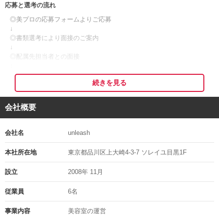
応募と選考の流れ
★
◎美プロの応募フォームよりご応募
②自分のペースでデビュー可能
↓
・週1回の練習会あり
◎書類選考により面接のご案内
・デビュー時期は自由。決まりはありません
↓
・練習回数も自分で調整可能。少人数サロンだからこそ柔軟に対応
◎配属先担当者との面接
↓
③休日も充実。プライベートを大切にした働き方
◎採用決定
・完全週休二日制
続きを見る
↓
・年2回の長期休暇あり
◎入社
・夏季休暇 約11日
会社概要
・年末年始 約13〜15日
※応募者多数の場合、書類選考を通過された方のみにご連絡する可能
・自転車・徒歩圏内で通える方の一人暮らしのサポートあり！
性がございますので、予めご了承くださいますようお願い申し上げま
す。
会社名
unleash
※応募の秘密は厳守いたします。
＊【Unleashのこだわり】＊
※面接日等は考慮しますのでご相談ください。
本社所在地
東京都品川区上大崎4-3-7 ソレイユ目黒1F
※ご応募頂いた履歴書等は返却出来ません。
・国産オーガニックヘナを使用。他店ではあまり扱っていない、髪と
設立
2008年 11月
地肌に優しい施術
面接地の住所
・1人のお客様に向き合う時間を大切に。カット＆カラーで約3時間
従業員
6名
サロンにて
・頭の丸みを作り出す「ひねり切りカット」で、立体感のある仕上が
りを実現
担当の部署や氏名
事業内容
美容室の運営
・カラーアレルギーを考慮した「ぼかし塗り」で、安心してカラーを