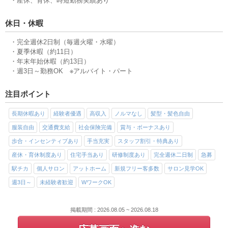
・産休、育休、時短勤務実績あり
休日・休暇
・完全週休2日制（毎週火曜・水曜）
・夏季休暇（約11日）
・年末年始休暇（約13日）
・週3日～勤務OK ※アルバイト・パート
注目ポイント
長期休暇あり
経験者優遇
高収入
ノルマなし
髪型・髪色自由
服装自由
交通費支給
社会保険完備
賞与・ボーナスあり
歩合・インセンティブあり
手当充実
スタッフ割引・特典あり
産休・育休制度あり
住宅手当あり
研修制度あり
完全週休二日制
急募
駅チカ
個人サロン
アットホーム
新規フリー客多数
サロン見学OK
週3日～
未経験者歓迎
WワークOK
掲載期間 : 2026.08.05 ~ 2026.08.18