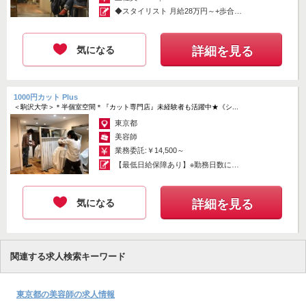
◆スタイリスト 月給28万円～+歩合
+...
気になる
詳細を見る
1000円カット Plus
＜駒沢大学＞＊半個室空間＊『カット専門店』未経験者も活躍中★《シ...
東京都
美容師
業務委託:￥14,500～
【最低日給保障あり】※勤務日数によ
り変動...
気になる
詳細を見る
関連する求人検索キーワード
東京都の美容師の求人情報