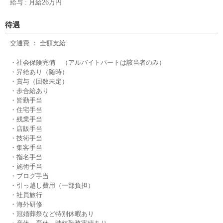
給与 : 月給26万円
待遇
交通費 ： 全額支給
・社会保険完備 （アルバイトパートは該当者のみ）
・昇給あり（随時）
・賞与（回数未定）
・歩合給あり
・皆勤手当
・住宅手当
・残業手当
・店販手当
・技術手当
・集客手当
・指名手当
・施術手当
・ブログ手当
・引っ越し費用（一部負担）
・社員旅行
・海外研修
・冠婚葬祭など特別休暇あり