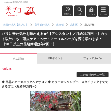
unleash 美容師の求人詳細
閲覧履歴
検索
ログイン
メニュー
求人詳細
美容の求人【美プロ】
美容師の求人
東京都
品川区
バリに来た気分を味わえる★⁺【アシスタント／月給26万円～】カッ
ト以外にも、頭皮ケア・ヘナ・アーユルベーダを深く学べます＊
《10日以上の長期休暇は年2回！》
PRポイント
フォトアルバム
求人詳細
unleash
この会社の求人一覧
◆ 目黒のオーガニックヘアサロン ◆ カラーやシャンプー、スタイリングまでで
きる方は《月給30万円～》