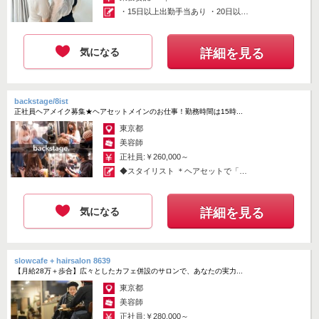
・15日以上出勤手当あり ・20日以
上...
気になる
詳細を見る
backstage/8ist
正社員ヘアメイク募集★ヘアセットメインのお仕事！勤務時間は15時...
東京都
美容師
正社員:￥260,000～
◆スタイリスト ＊ヘアセットで「メ
ンズ...
気になる
詳細を見る
slowcafe + hairsalon 8639
【月給28万＋歩合】広々としたカフェ併設のサロンで、あなたの実力...
東京都
美容師
正社員:￥280,000～