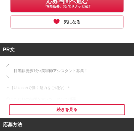
応募画面へ進む
「簡単応募」3分でサクッと完了
気になる
PR文
／
目黒駅徒歩1分♪美容師アシスタント募集！
＼
＊【Unleashで働く魅力をご紹介】＊
①こだわりの技術をマンツーマンで指導
個人店だからこそ、即実践可能。
続きを見る
有名店出身スタイリストがレクチャーします！
自信を持ってスタイリストデビューを目指せます
実際に、クリームバス・頭皮ケア・ヘナ・アーユルベーダを深く学ぶ
応募方法
ことができます＊
ハイエンドなお客様を担当できる実力をunleashでは身に付けられる