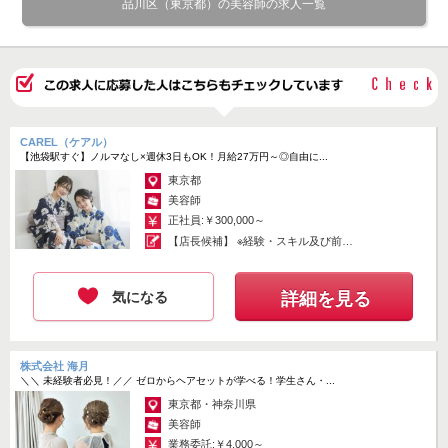
品川区（東京都）の美容師の求人一覧
CAREL（ケアル）
【池袋駅すぐ】ノルマなし×週休3日もOK！月給27万円～◎自由に...
東京都
美容師
正社員:￥300,000～
【店長候補】 ※経験・スキル及び前職
の...
気になる
詳細を見る
株式会社 海月
＼＼ 未経験者必見！／／ ゼロからヘアセットが学べる！学生さん・...
東京都・神奈川県
美容師
業務委託:￥4,000～