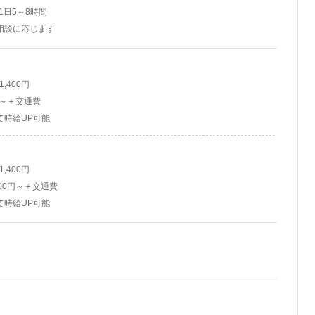
で1日5～8時間
相談に応じます
ト
 1,400円
円～＋交通費
て時給UP可能
ト
 1,400円
00円～＋交通費
て時給UP可能