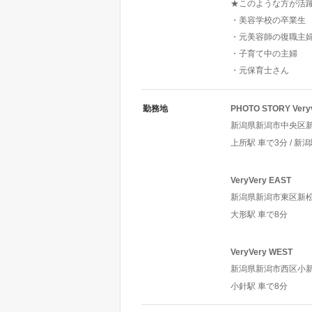
★このような方が活
・美容学校の卒業生
・元美容師の復職主
・子育て中の主婦
・元保育士さん
勤務地
PHOTO STORY Very
新潟県新潟市中央区新和1
上所駅 車で3分 / 新潟
VeryVery EAST
新潟県新潟市東区新松崎2
大形駅 車で8分
VeryVery WEST
新潟県新潟市西区小新西3
小針駅 車で8分