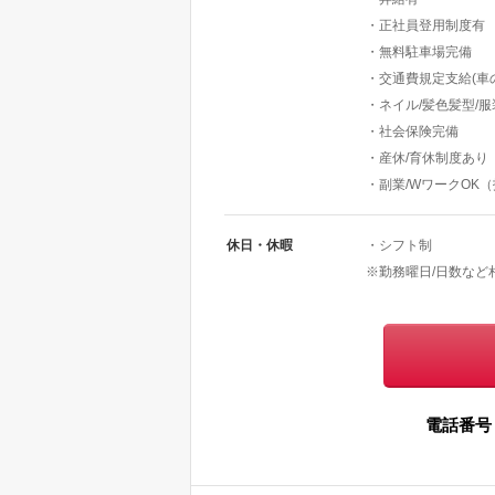
・正社員登用制度有
・無料駐車場完備
・交通費規定支給(車の
・ネイル/髪色髪型/
・社会保険完備
・産休/育休制度あり
・副業/WワークOK
休日・休暇
・シフト制
※勤務曜日/日数など
電話番号