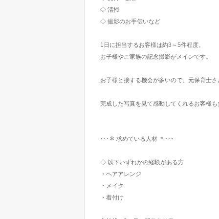
◇ 清掃
◇ 撮影のお手伝いなど
1日に担当するお客様は約3～5件程度。
お子様やご家族の記念撮影がメインです。
お子様と接する機会が多いので、元保育士さ
完成した写真を見て感動してくれるお客様も
･･･＊ 求めている人材 ＊･･･
◇ 以下いずれかの経験がある方
・ヘアアレンジ
・メイク
・着付け