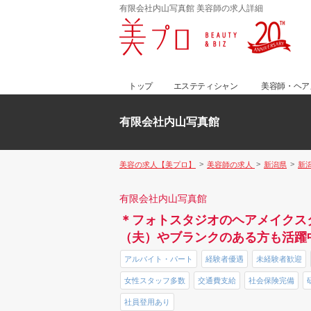
有限会社内山写真館 美容師の求人詳細
トップ
エステティシャン
美容師・ヘア
有限会社内山写真館
美容の求人【美プロ】
美容師の求人
新潟県
新
有限会社内山写真館
＊フォトスタジオのヘアメイクス
（夫）やブランクのある方も活躍
アルバイト・パート
経験者優遇
未経験者歓迎
女性スタッフ多数
交通費支給
社会保険完備
社員登用あり