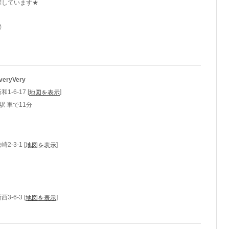
躍しています★
婦
veryVery
-6-17 [
]
地図を表示
駅 車で11分
-3-1 [
]
地図を表示
-6-3 [
]
地図を表示