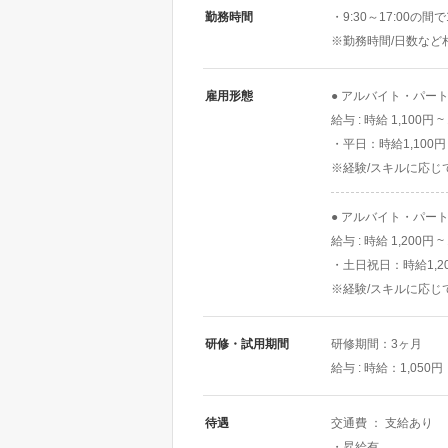
勤務時間
・9:30～17:00の間
※勤務時間/日数など
雇用形態
● アルバイト・パー
給与 : 時給 1,100円 ~
・平日：時給1,100
※経験/スキルに応じ
● アルバイト・パー
給与 : 時給 1,200円 ~
・土日祝日：時給1,2
※経験/スキルに応じ
研修・試用期間
研修期間：3ヶ月
給与 : 時給：1,050円
待遇
交通費 ： 支給あり
・昇給有