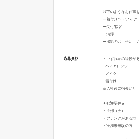
以下のようなお仕事
ー着付け/ヘアメイク
ー受付/接客
ー清掃
ー撮影のお手伝い …
応募資格
・いずれかの経験が
└ヘアアレンジ
└メイク
└着付け
※入社後に指導いた
★歓迎要件★
・主婦（夫）
・ブランクがある方
・実務未経験の方