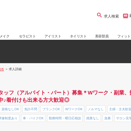
求人検索
メイク
セラピスト
アイリスト
ネイリスト
美容部員
フィット
求人詳細
潟市
タッフ（アルバイト・パート）募集＊Wワーク・副業、
中♪着付けも出来る方大歓迎◎
資格なしOK
免許不問
ブランクOK
WワークOK
ノルマなし
主婦・主夫歓
研修制度あり
車・バイクOK
勤務時間・曜日応相談
残業なし
急募
サロン見学