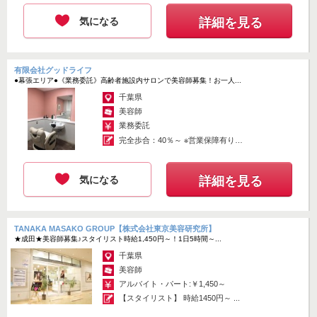
気になる
詳細を見る
有限会社グッドライフ
●幕張エリア●《業務委託》高齢者施設内サロンで美容師募集！お一人...
千葉県
美容師
業務委託
完全歩合：40％～ ※営業保障有り
（歩...
気になる
詳細を見る
TANAKA MASAKO GROUP【株式会社東京美容研究所】
★成田★美容師募集♪スタイリスト時給1,450円～！1日5時間～...
千葉県
美容師
アルバイト・パート:￥1,450～
【スタイリスト】 時給1450円～ ...