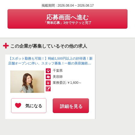
ってお客様にお勧めできます。
047-481-8252
掲載期間 : 2026.08.04 ~ 2026.08.17
サロンには、5歳から75歳まで、脱毛症でお悩みの幅広い層のお客様
応募画面へ進む
がご来店。
「簡単応募」3分でサクッと完了
その品質の良さと当事者目線のこだわりから、全国からのお客様が後
を絶たないサロンです。
今回出店予定のサロンは、一般の美容施術に加え、ウィッグカットも
この企業が募集しているその他の求人
手掛ける「ハイブリッドサロン」
30代から50代の女性をメインのターゲットです★
【スポット勤務も可能！】時給1,500円以上の好待遇！新
まずは一般美容からスタートし、徐々にウィッグに触れてみたいとい
店舗オープンに伴い、スタッフ募集！一般の美容施術に
加え、ウィッグカットも手掛け...
う方も歓迎です！
千葉県
少しでもご興味をもっていただけましたら、お気軽にお問い合わせく
美容師
ださい。
業務委託:￥1,600～
皆さまからのご応募お待ちしております^^♪
気になる
詳細を見る
掲載期間 : 2026.08.04 ~ 2026.08.17
応募画面へ進む
「簡単応募」3分でサクッと完了