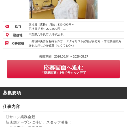
正社員（店長）-月給 : 330,000円～
給与
正社員-月給 : 270,000円～
アルバイト・パート-時給 : 1,500円～
千葉県八千代市 八千代台駅
勤務地
・美容師免許をお持ちの方 ・スタイリスト経験がある方 ・管理美容師免
応募資格
許をお持ちの方優遇（なくてもOK）
掲載期間 : 2026.08.04 ~ 2026.08.17
応募画面へ進む
「簡単応募」3分でサクッと完了
募集要項
仕事内容
◎サロン業務全般
新店舗オープンに伴い、スタッフ募集！