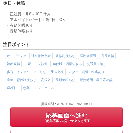
休日・休暇
・正社員：月8～10日休み
・アルバイト/パート：週2日～OK
・有給休暇あり
・長期休暇あり
注目ポイント
オープニング
社会保険完備
研修制度あり
経験者優遇
店長候補
幹部候補
主婦・主夫歓迎
40代以上活躍できる
交通費支給
歩合・インセンティブあり
手当充実
スタッフ割引・特典あり
産休・育休制度あり
高収入
長期休暇あり
勤務時間・曜日応相談
週2日～
急募
アットホーム
掲載期間 : 2026.08.04 ~ 2026.08.17
応募画面へ進む
「簡単応募」3分でサクッと完了