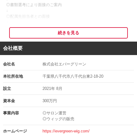
店長候補としてキャリアアップを目指す方から、家庭と両立したいパ
◎書類選考により面接のご案内
ート希望の方まで、幅広く募集しています。
↓
◎配属先担当者との面接
店長候補の方は月給33万円からスタート、管理美容師免許をお持ちの
↓
方は優遇！
◎採用決定
スタイリストの方も月給27万円からと、安定した高水準の給与体系を
続きを見る
↓
整えています^^
◎入社
会社概要
また、パートの方は週2日から、1日4時間から勤務が可能です。
※応募者多数の場合、書類選考を通過された方のみにご連絡する可能
「小学生以上のお子様がいて、放課後の時間までに帰宅したい」
性がございますので、予めご了承くださいますようお願い申し上げま
そんなママさんスタイリストも大歓迎です。
す。
会社名
株式会社エバーグリーン
※応募の秘密は厳守いたします。
試用期間中の給与変動もなく、社会保険完備や産休・育休制度など、
※面接日等は考慮しますのでご相談ください。
本社所在地
千葉県八千代市八千代台東2-18-20
長く安心して働ける環境を整えています！
※ご応募頂いた履歴書等は返却出来ません。
設立
2021年 8月
面接地の住所
◯● エバーグリーンについて ●◯
資本金
300万円
選考時にお伝えいたします
現サロンでは、ウィッグカットや販売をメインに行っております。
担当の部署や氏名
事業内容
◎サロン運営
◎ウィッグの販売
オーナー自身が脱毛症の当事者であり、ユーザー目線で自社ウィッグ
永野
開発を手掛けている会社です。
ホームページ
https://evergreen-wig.com/
そんなオーナー自らのこだわりがつまった商品だからこそ、自信を持
電話番号