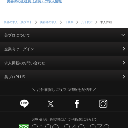
美容師の正社員（店長）の求人情報
求人詳細
美容の求人【美プロ】
美容師の求人
千葉県
八千代市
美プロについて
利用規約
企業向けログイン
掲載規約
求人掲載のお問い合わせ
個人情報保護ポリシー
美プロPLUS
＼ お仕事探しに役立つ情報を配信中／
個人情報のお取り扱いについて
Cookieポリシー
スカウトとは
お問い合わせ、操作方法など、ご不明な点はこちらまで