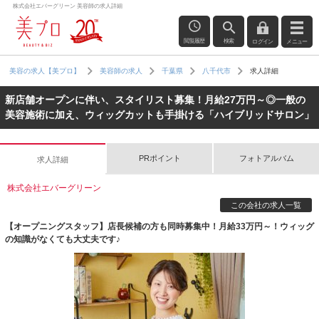
株式会社エバーグリーン 美容師の求人詳細
閲覧履歴
検索
ログイン
メニュー
求人詳細
美容の求人【美プロ】
美容師の求人
千葉県
八千代市
新店舗オープンに伴い、スタイリスト募集！月給27万円～◎一般の
美容施術に加え、ウィッグカットも手掛ける「ハイブリッドサロン」
PRポイント
フォトアルバム
求人詳細
株式会社エバーグリーン
この会社の求人一覧
【オープニングスタッフ】店長候補の方も同時募集中！月給33万円～！ウィッグ
の知識がなくても大丈夫です♪