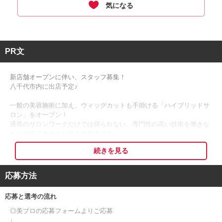
気になる
PR文
新店舗オープンに伴い、スタッフ募集！
八千代市内に出店予定♪
一般の美容施術に加え、ウィッグカットも手掛ける「ハイブリッドサ
ロン」をオープン！
通常のサロンワークだけでは得られない、専門性の高い技術を働きな
がら習得できるのが最大の魅力です。
続きを見る
ウィッグの知識がなくても大丈夫！丁寧な研修制度があるため安心し
てスタートできます。
社会貢献を実感しながら、美容師としての新しい可能性を広げていき
応募方法
ませんか？
応募と選考の流れ
◯●選べる働き方●◯
◎美プロの応募フォームよりご応募
↓