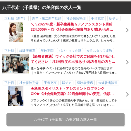
八千代市（千葉県）の美容師の求人一覧
正社員（新卒）
新卒・第二新卒歓迎
社会保険完備
手当充実
駅チカ
＼＼2027年度・新卒生募集☆／／アシスタント月給
経験者優遇
未経験者歓迎
長期休暇あり
ブランクOK
研修制度あり
224,000円～◎《社会保険完備/賞与あり/寮あり/産
勤務時間・曜日応相談
主婦・主夫歓迎
歩合・インセンティブあり
休・育休制度あり》安定・信頼がある企業で、働きま
《社会保険制度》安心の労働環境の中で働きたい方！充実した生
交通費支給
外部講習費負担
賞与・ボーナスあり
百貨店・商業施設
せんか？
活を送っていきたい方！充実の教育カリキュラムで、しっかりと
サポートします♪
正社員
経験者優遇
年齢不問
パパ・ママ在籍
女性スタッフ多数
【経験者優遇】ウィッグ会社でのご経験をぜひ活かし
交通費支給
社会保険完備
賞与・ボーナスあり
歩合・インセンティブあり
てください！月1回程度の出張あり♪地方各地の方との
手当充実
研修制度あり
急募
百貨店・商業施設
アットホーム
出逢いも楽しい★『関東エリアのイベントでお客様に
様々な催事イベントに参加できるので自分のペースで働けます！
資格なしOK
免許不問
ウィッグをご案内するお仕事◎』カラーやパーマの
｜＜賞与・インセンティブあり♪＞月給30万円以上も目指せる★安
「施術なし！」手荒れの心配ありません♪
定企業ならではの好待遇！
正社員
社会保険完備
手当充実
駅チカ
経験者優遇
未経験者歓迎
★急募スタイリスト・アシスタント◎ブランク
長期休暇あり
ブランクOK
研修制度あり
勤務時間・曜日応相談
OK★《社会保険完備》20店舗展開中の安定、信頼が
主婦・主夫歓迎
歩合・インセンティブあり
交通費支給
外部講習費負担
あるグループです★
ブランクOK！安心の労働環境の中で働きたい方！美容師としてキ
賞与・ボーナスあり
急募
駅直結（駅ビル）
トータルビューティサロン
ャリアアップしたい方！充実した美容師生活を送っていきたい
方！お待ちしております☆
百貨店・商業施設
八千代市（千葉県）の美容師の求人一覧