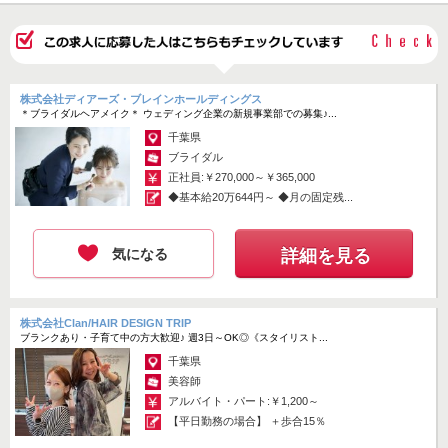
株式会社ディアーズ・ブレインホールディングス
＊ブライダルヘアメイク＊ ウェディング企業の新規事業部での募集♪...
千葉県
ブライダル
正社員:￥270,000～￥365,000
◆基本給20万644円～ ◆月の固定残...
気になる
詳細を見る
株式会社Clan/HAIR DESIGN TRIP
ブランクあり・子育て中の方大歓迎♪ 週3日～OK◎《スタイリスト...
千葉県
美容師
アルバイト・パート:￥1,200～
【平日勤務の場合】 ＋歩合15％