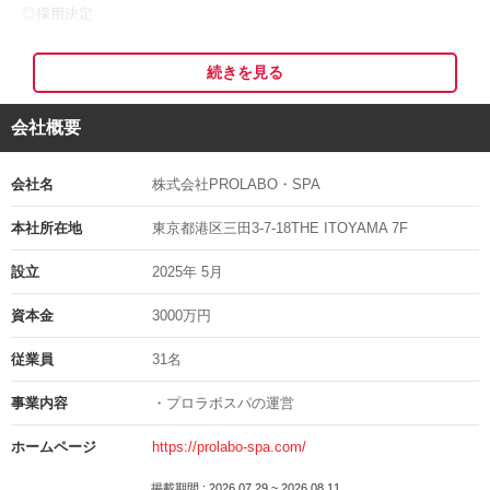
・週1日以上、1日3時間～勤務OK
◎採用決定
・ライフスタイルに合わせたシフト相談可能
↓
・ブランクのある方も歓迎
◎入社
・頑張りはインセンティブでしっかり還元
続きを見る
※応募者多数の場合、書類選考を実施する可能性がございます。
時給に加え、個人役務・商品販売・キャンペーンなどのインセンティ
※面接日等は考慮しますのでご相談ください。
会社概要
ブ制度も充実しています。
※ご応募頂いた履歴書等は返却出来ません。
---
面接地の住所
会社名
株式会社PROLABO・SPA
応募時にお伝えします
◆ 働きながら美容の知識も身につく ◆
本社所在地
東京都港区三田3-7-18THE ITOYAMA 7F
痩身技術や接客だけでなく、腸活・ファスティングなどのインナービ
担当の部署や氏名
ューティーも学べます。
設立
2025年 5月
先輩スタッフが丁寧にサポートするため、未経験やブランクのある方
細田
も安心してスタートできます。
資本金
3000万円
電話番号
◆ エステを超えて、人生を豊かに ◆
従業員
31名
080-3694-9927
PROLABO SPAが大切にしているのは
「三面美容（内面・外面・精神美容）」という考え方。
事業内容
・プロラボスパの運営
外見だけではなく、お客様の健康やライフスタイルにも寄り添い、
一人ひとりの人生を豊かにすることを目指しています。
ホームページ
https://prolabo-spa.com/
だからこそ採用で重視しているのは、
掲載期間 : 2026.07.29 ~ 2026.08.11