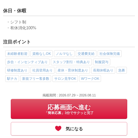
休日・休暇
・シフト制
・有休消化100%
注目ポイント
未経験者歓迎
資格なしOK
ノルマなし
交通費支給
社会保険完備
歩合・インセンティブあり
スタッフ割引・特典あり
制服貸与
研修制度あり
社員登用あり
産休・育休制度あり
長期休暇あり
急募
駅チカ
新規フリー客多数
サロン見学OK
WワークOK
掲載期間 : 2026.07.29 ~ 2026.08.11
応募画面へ進む
「簡単応募」3分でサクッと完了
気になる