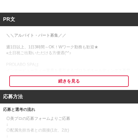
PR文
＼＼アルバイト・パート募集／／
週1日以上、1日3時間～OK！Wワーク勤務も歓迎★
※土日祝ご出勤いただける方優遇(^^♪
PROLABO SPAは
インナービューティー業界を牽引するプロラボホールディングス直営
のエステサロンです。
続きを見る
「美容が好き」「人と接することが好き」
そんな想いを活かして、一緒に働きませんか？
応募方法
応募と選考の流れ
◆ ライフスタイルに合わせて働けます ◆
「フルタイムは難しい…」
◎美プロの応募フォームよりご応募
「家庭や学業、Wワークと両立したい」
↓
そんな方も安心!!
◎配属先担当者との面接(1次、2次)
↓