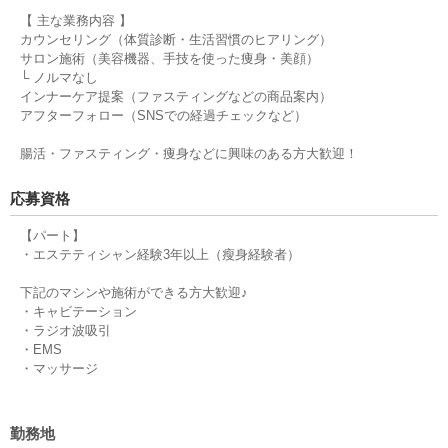
【 主な業務内容 】
カウンセリング（体質診断・生活習慣のヒアリング）
サロン施術（美容機器、手技を使った痩身・美顔）
└ ノルマなし
インナーケア提案（ファスティングなどの商品案内）
アフターフォロー（SNSでの経過チェックなど）
腸活・ファスティング・痩身などに興味のある方大歓迎！
応募資格
【パート】
・エステティシャン経験3年以上（瘦身経験者）
下記のマシンや施術ができる方大歓迎♪
・キャビテーション
・ラジオ波吸引
・EMS
・マッサージ
勤務地