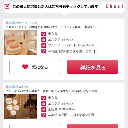
株式会社ナチュ・スタ
＊週1日・月1日～の働き方も可能◎エステティシャン募集！【時給：...
東京都
エステティシャン
アルバイト・パート:￥1,400～￥2,000
※時給は経験/能力を考慮します 【平
日...
気になる
詳細を見る
株式会社Vanish
＊ヘッドスパニスト募集＊【資格不問】ノルマなし◎残業ほぼなし◎指...
東京都
エステティシャン
正社員:￥280,000～
基本給25万円～＋施術歩合2万円～＋
指名...