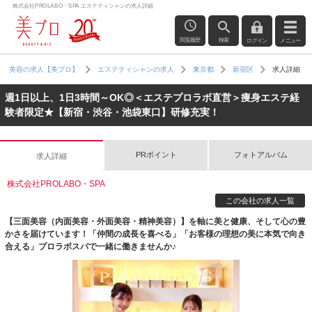
株式会社PROLABO・SPA エステティシャンの求人詳細
閲覧履歴
検索
ログイン
メニュー
求人詳細
美容の求人【美プロ】
エステティシャンの求人
東京都
新宿区
週1日以上、1日3時間～OK◎＜エステプロラボ直営＞痩身エステ経
験者限定★【新宿・渋谷・池袋東口】研修充実！
PRポイント
フォトアルバム
求人詳細
株式会社PROLABO・SPA
この会社の求人一覧
【三面美容（内面美容・外面美容・精神美容）】を軸に美と健康、そして心の豊
かさを届けています！「仲間の成長を喜べる」「お客様の理想の美に本気で向き
合える」プロラボスパで一緒に働きませんか♪