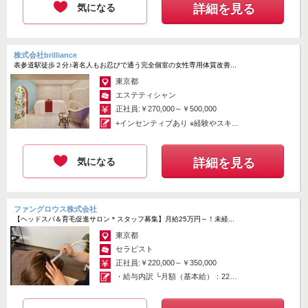
気になる
詳細を見る
株式会社brilliance
表参道駅徒歩２分♪著名人もお忍びで通う完全個室の女性専用体質改善...
東京都
エステティシャン
正社員:￥270,000～￥500,000
+インセンティブあり ※経験やスキ...
気になる
詳細を見る
ファングロウス株式会社
【ヘッドスパ＆育毛促進サロン＊スタッフ募集】月給25万円～！未経...
東京都
セラピスト
正社員:￥220,000～￥350,000
・給与内訳 └月額（基本給）：22万
円...