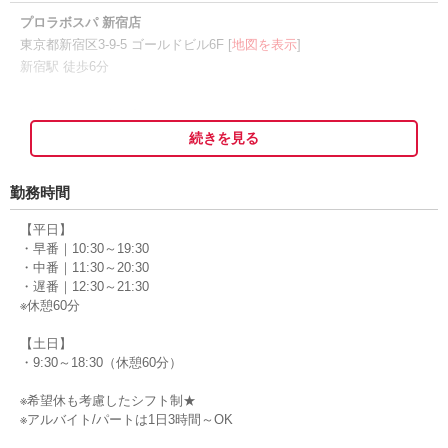
プロラボスパ 新宿店
東京都新宿区3-9-5 ゴールドビル6F [
地図を表示
]
新宿駅 徒歩6分
プロラボスパ 渋谷店
東京都渋谷区道玄坂1-18-8 渋谷道玄坂プラザ仁科屋ビル2F [
続きを見る
地図を表
示
]
渋谷駅 徒歩5分
勤務時間
プロラボスパ 池袋東口店
【平日】
・早番｜10:30～19:30
東京都豊島区南池袋2-27-3 第一青木ビル4F [
地図を表示
]
・中番｜11:30～20:30
池袋駅 徒歩1分
・遅番｜12:30～21:30
※休憩60分
【土日】
・9:30～18:30（休憩60分）
※希望休も考慮したシフト制★
※アルバイト/パートは1日3時間～OK