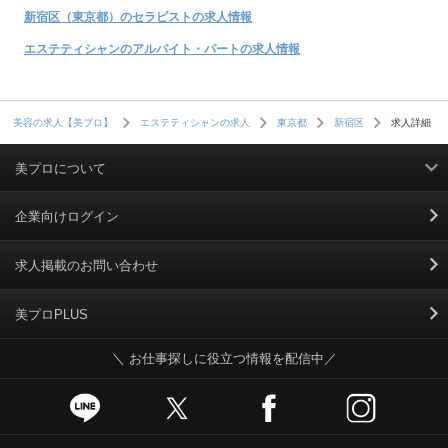
新宿区（東京都）のセラピストの求人情報
エステティシャンのアルバイト・パートの求人情報
求人詳細
美容の求人【美プロ】
エステティシャンの求人
東京都
新宿区
美プロについて
利用規約
企業向けログイン
掲載規約
求人掲載のお問い合わせ
個人情報保護ポリシー
美プロPLUS
＼ お仕事探しに役立つ情報を配信中／
個人情報のお取り扱いについて
Cookieポリシー