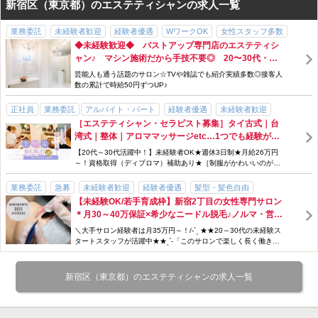
新宿区（東京都）のエステティシャンの求人一覧
業務委託
未経験者歓迎
経験者優遇
WワークOK
女性スタッフ多数
◆未経験歓迎◆ バストアップ専門店のエステティシ
歩合・インセンティブあり
研修制度あり
独立支援制度あり
週3日～
ャン♪ マシン施術だから手技不要◎ 20〜30代・異
勤務時間・曜日応相談
資格なしOK
急募
駅チカ
アットホーム
業種からの転職者多数活躍中！
芸能人も通う話題のサロン☆TVや雑誌でも紹介実績多数◎接客人
数の累計で時給50円ずつUP♪
正社員
業務委託
アルバイト・パート
経験者優遇
未経験者歓迎
［エステティシャン・セラピスト募集］タイ古式｜台
資格なしOK
交通費支給
社会保険完備
歩合・インセンティブあり
湾式｜整体｜アロママッサージetc…1つでも経験があ
手当充実
制服貸与
研修制度あり
外部講習費負担
独立支援制度あり
ればOK♪午後からの営業なので午前中はゆっくりorW
【20代～30代活躍中！】未経験者OK★週休3日制★月給26万円
WワークOK
週休3日
ワークも可★業務委託は最低報酬保障あり◎
～！資格取得（ディプロマ）補助あり★［制服がかわいいのが嬉
しい♪］業務委託も同時募集中！
業務委託
急募
未経験者歓迎
経験者優遇
髪型・髪色自由
【未経験OK/若手育成枠】新宿2丁目の女性専門サロン
歩合・インセンティブあり
研修制度あり
勤務時間・曜日応相談
駅チカ
＊月30～40万保証×希少なニードル脱毛♪ノルマ・営業
個人サロン
アットホーム
資格なしOK
免許不問
ブランクOK
ストレス一切なし！初めてでも安心の業務委託募集！
＼大手サロン経験者は月35万円～！/-ˋˏ ★★20～30代の未経験ス
WワークOK
ノルマなし
スタッフ割引・特典あり
高収入
タートスタッフが活躍中★★ˎˊ-「このサロンで楽しく長く働き続
けてほしい♪」オーナー...
新宿区（東京都）のエステティシャンの求人一覧