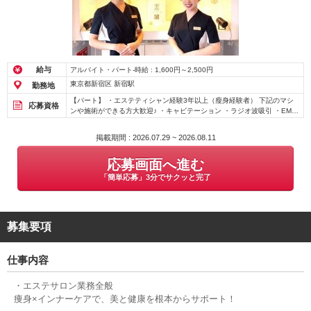
給与
アルバイト・パート-時給 : 1,600円～2,500円
東京都新宿区 新宿駅
勤務地
【パート】 ・エステティシャン経験3年以上（瘦身経験者） 下記のマシ
応募資格
ンや施術ができる方大歓迎♪ ・キャビテーション ・ラジオ波吸引 ・EMS
・マッサージ
掲載期間 : 2026.07.29 ~ 2026.08.11
応募画面へ進む
「簡単応募」3分でサクッと完了
募集要項
仕事内容
・エステサロン業務全般
痩身×インナーケアで、美と健康を根本からサポート！