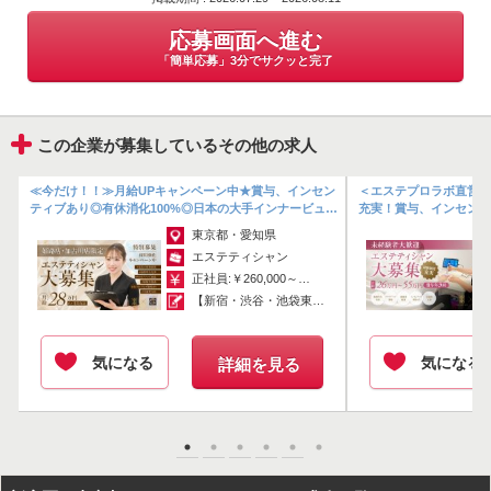
経験よりも『人柄』と『誰かの役に立ちたい』という想い。
応募画面へ進む
あなたの「美容が好き」という気持ちを、お客様の笑顔につながる仕
「簡単応募」3分でサクッと完了
事で活かしてみませんか？
スタッフ一同、ご応募を心よりお待ちしております♪
この企業が募集しているその他の求人
掲載期間 : 2026.07.29 ~ 2026.08.11
ル
≪今だけ！！≫月給UPキャンペーン中★賞与、インセン
＜エステプロラボ直営＞
応募画面へ進む
修
ティブあり◎有休消化100%◎日本の大手インナービュー
充実！賞与、インセンテ
ティーブランド【プロラボ直営...
「簡単応募」3分でサクッと完了
東京都・愛知県
エステティシャン
正社員:￥260,000～￥550,000
【新宿・渋谷・池袋東口店】 給与には固...
気になる
気になる
詳細を見る