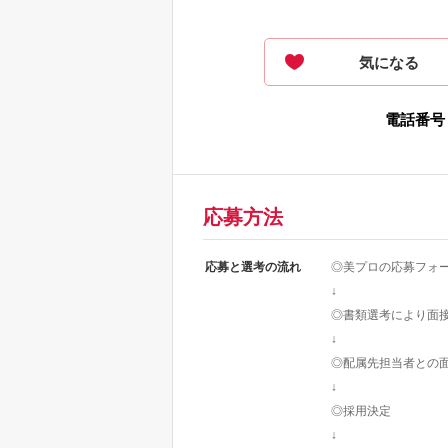
気になる
電話番号
応募方法
応募と選考の流れ
◎美プロの応募フォ
↓
◎書類選考により面
↓
◎配属先担当者との
↓
◎採用決定
↓