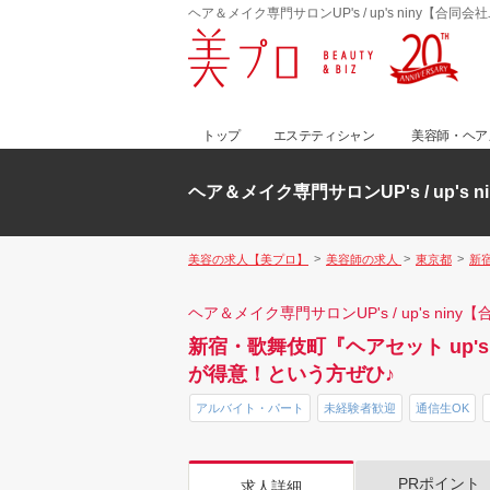
ヘア＆メイク専門サロンUP's / up's niny【合
トップ
エステティシャン
美容師・ヘア
ヘア＆メイク専門サロンUP's / up's
美容の求人【美プロ】
美容師の求人
東京都
新
ヘア＆メイク専門サロンUP's / up's nin
新宿・歌舞伎町『ヘアセット up
が得意！という方ぜひ♪
アルバイト・パート
未経験者歓迎
通信生OK
PRポイント
求人詳細