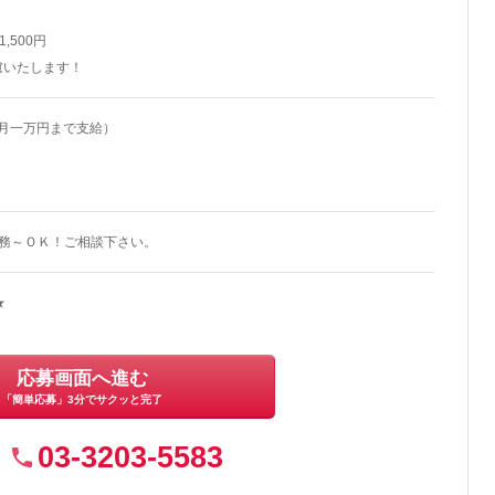
ト
 1,500円
慮いたします！
（月一万円まで支給）
勤務～ＯＫ！ご相談下さい。
★
応募画面へ進む
「簡単応募」3分でサクッと完了
03-3203-5583