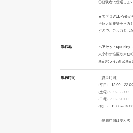
◎経験者は優遇しま
★美プロWEB応募が
⇒個人情報等を入力
すので、ご入力をお
勤務地
ヘアセットups ni
東京都新宿区歌舞伎町1-
新宿駅 5分 / 西武新宿
勤務時間
［営業時間］
(平日) 13:00～22:0
(土曜) 8:00～22:00
(日曜) 8:00～20:00
(祝日) 13:00～19:0
※勤務時間は要相談