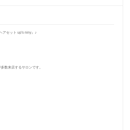
ト up's niny』♪
様が多数来店するサロンです。