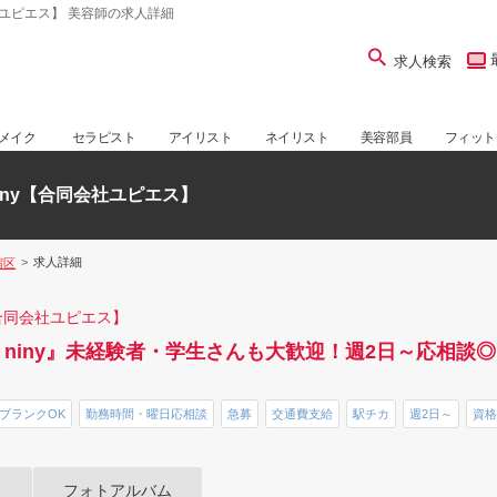
同会社ユピエス】 美容師の求人詳細
求人検索
メイク
セラピスト
アイリスト
ネイリスト
美容部員
フィット
 niny【合同会社ユピエス】
求人詳細
宿区
y【合同会社ユピエス】
's niny』未経験者・学生さんも大歓迎！週2日～応相
ブランクOK
勤務時間・曜日応相談
急募
交通費支給
駅チカ
週2日～
資格
フォトアルバム