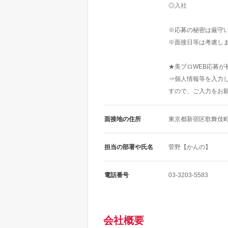
◎入社
※応募の秘密は厳守
※面接日等は考慮し
★美プロWEB応募が
⇒個人情報等を入力
すので、ご入力をお
面接地の住所
東京都新宿区歌舞伎町1
担当の部署や氏名
菅野【かんの】
電話番号
03-3203-5583
会社概要