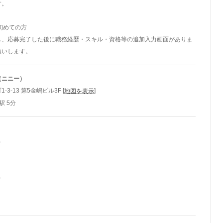
す。
初めての方
し、応募完了した後に職務経歴・スキル・資格等の追加入力画面がありま
願いします。
ny（ニニー）
3-13 第5金嶋ビル3F [
]
地図を表示
駅 5分
0
0