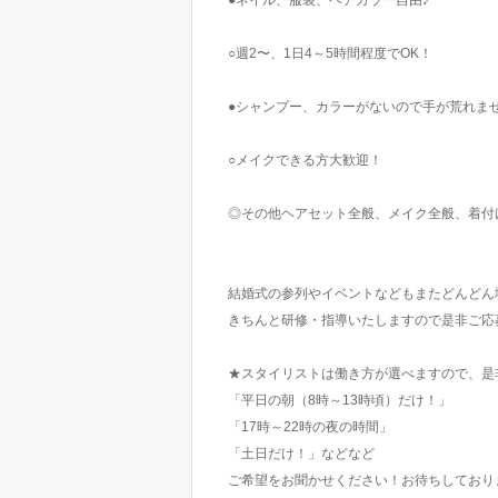
●ネイル、服装、ヘアカラー自由♪
○週2〜、1日4～5時間程度でOK！
●シャンプー、カラーがないので手が荒れま
○メイクできる方大歓迎！
◎その他ヘアセット全般、メイク全般、着付
結婚式の参列やイベントなどもまたどんどん
きちんと研修・指導いたしますので是非ご応
★スタイリストは働き方が選べますので、是
「平日の朝（8時～13時頃）だけ！」
「17時～22時の夜の時間」
「土日だけ！」などなど
ご希望をお聞かせください！お待ちしており