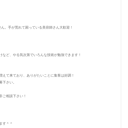
せん。手が荒れて困っている美容師さん大歓迎！
けなど、やる気次第でいろんな技術が勉強できます！
増えて来ており、ありがたいことに集客は好調！
募下さい。
非ご相談下さい！
ます＾＾