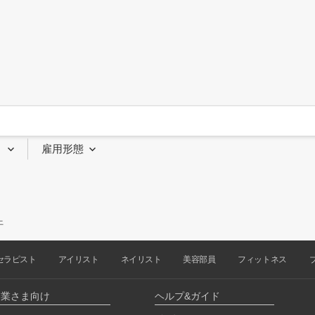
り
雇用形態
上
セラピスト
アイリスト
ネイリスト
美容部員
フィットネス
企業さま向け
ヘルプ&ガイド