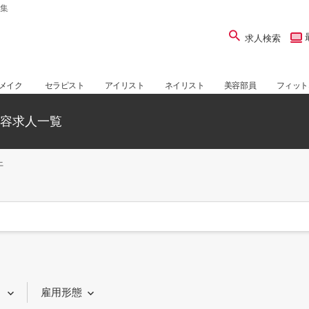
募集
求人検索
メイク
セラピスト
アイリスト
ネイリスト
美容部員
フィット
美容求人一覧
上
り
雇用形態