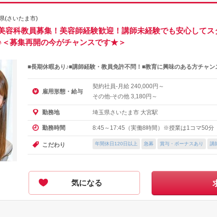
県(さいたま市)
美容科教員募集！美容師経験歓迎！講師未経験でも安心してス
円以上♪＜募集再開の今がチャンスです★＞
■長期休暇あり♪■講師経験・教員免許不問！■教育に興味のある方チャンス
契約社員-月給
円～
240,000
雇用形態・給与
その他-その他
円～
3,180
埼玉県さいたま市 大宮駅
勤務地
8:45～17:45（実働8時間）※授業は1コマ50分
勤務時間
年間休日120日以上
急募
賞与・ボーナスあり
講
こだわり
気になる