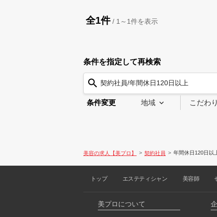
全1件
/
1～1
件を表示
条件を指定して再検索
契約社員/年間休日120日以上
条件変更
地域
こだわ
年間休日120日以
美容の求人【美プロ】
契約社員
トップ
エステティシャン
美容師
美プロについて