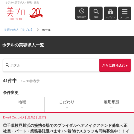
ホテルの美容求人・転職・募集
閲覧履歴
検索
ログイン
メニュー
ホテル
美容の求人【美プロ】
ホテルの美容求人一覧
ホテル
さらに絞り込む▼
41件中
1～30件表示
条件変更
地域
こだわり
雇用形態
Dwell Co.,Ltd./千葉県(千葉市)
◎千葉検見川浜の提携会場でのブライダルヘアメイクアテンド募集＜正
社員・パート・業務委託選べます♪＞着付けスタッフも同時募集中！！イ