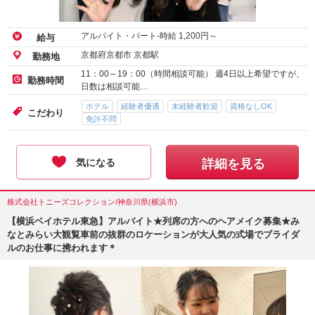
アルバイト・パート-時給
1,200
円～
給与
京都府京都市 京都駅
勤務地
11：00～19：00（時間相談可能） 週4日以上希望ですが、
勤務時間
日数は相談可能…
ホテル
経験者優遇
未経験者歓迎
資格なしOK
こだわり
免許不問
気になる
詳細を見る
株式会社トニーズコレクション/神奈川県(横浜市)
【横浜ベイホテル東急】アルバイト★列席の方へのヘアメイク募集★み
なとみらい大観覧車前の抜群のロケーションが大人気の式場でブライダ
ルのお仕事に携われます＊