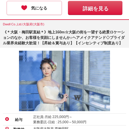
気になる
詳細を見る
Dwell Co.,Ltd./大阪府(大阪市)
《＊大阪・梅田駅直結＊》地上160m☆大阪の街を一望する絶景ロケーシ
ョンのなか、お客様を笑顔にしませんか♪ヘアメイクアテンド◇ブライダ
ル業界未経験大歓迎！【昇給＆賞与あり】【インセンティブ制度あり】
正社員-月給
225,000
円～
給与
業務委託-日給 :
25,000
～
50,000
円
大阪府大阪市 西梅田駅