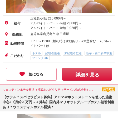
正社員-月給
210,000
円～
アルバイト・パート-時給
2,000
円～
給与
アルバイト・パート-時給
1,026
円～
鹿児島県鹿児島市 朝日通駅
勤務地
11:00～19:00（婚礼時は変動あり）※休憩含む ※アルバ
勤務時間
イトパートは…
ホテル
経験者優遇
未経験者歓迎
新卒・第二新卒歓迎
こだわり
ブランクOK
気になる
詳細を見る
ウェスティンホテル横浜（横浜ホスピタリティサービス株式会社）/神奈川県(横浜市)
終了間近
【ホテル＊スパセラピスト募集】アロマやホットストーンを使った施術
中心♪《月給26万円～＋賞与》国内外マリオットグループホテル割引制度
あり＊ウェスティンホテル横浜＊