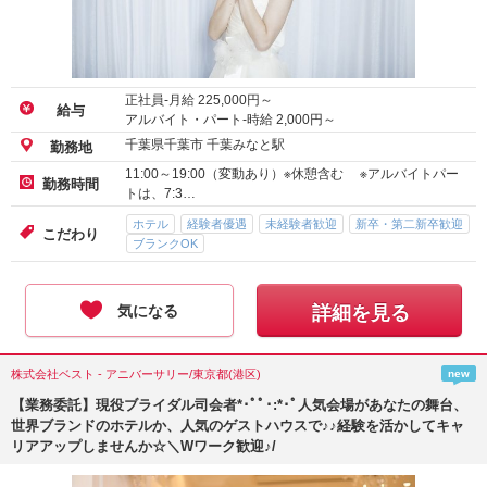
正社員-月給
225,000
円～
給与
アルバイト・パート-時給
2,000
円～
千葉県千葉市 千葉みなと駅
勤務地
11:00～19:00（変動あり）※休憩含む ※アルバイトパー
勤務時間
トは、7:3…
ホテル
経験者優遇
未経験者歓迎
新卒・第二新卒歓迎
こだわり
ブランクOK
気になる
詳細を見る
株式会社ベスト - アニバーサリー/東京都(港区)
new
【業務委託】現役ブライダル司会者*･ﾟﾟ･:*･ﾟ人気会場があなたの舞台、
世界ブランドのホテルか、人気のゲストハウスで♪♪経験を活かしてキャ
リアアップしませんか☆＼Wワーク歓迎♪/