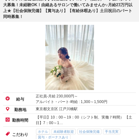
大募集！未経験OK！由緒あるサロンで働いてみませんか♪月給23万円以
上★【社会保険完備】【賞与あり】【有給休暇あり】土日祝日のパート
同時募集！
正社員-月給
230,000
円～
給与
アルバイト・パート-時給 :
1,300
～
1,500
円
東京都文京区 江戸川橋駅
勤務地
【平日】10：00～19：00（シフト制、実働７時間） 【土
勤務時間
日】7：00～1…
ホテル
未経験者歓迎
社会保険完備
手当充実
こだわり
賞与・ボーナスあり