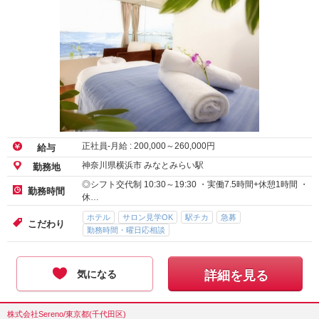
正社員-月給 :
200,000
～
260,000
円
給与
神奈川県横浜市 みなとみらい駅
勤務地
◎シフト交代制 10:30～19:30 ・実働7.5時間+休憩1時間 ・
勤務時間
休…
ホテル
サロン見学OK
駅チカ
急募
こだわり
勤務時間・曜日応相談
気になる
詳細を見る
株式会社Sereno/東京都(千代田区)