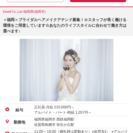
Dwell Co.,Ltd./福岡県(福岡市)
＜福岡＞ブライダルヘアメイクアテンド募集！☆スタッフが長く働ける
環境をご用意しています☆あなたのライフスタイルに合わせて働き方は
選べます♪
正社員-月給
210,000
円～
給与
アルバイト・パート-時給
1,057
円～
福岡県福岡市 西鉄福岡駅
勤務地
佐賀県鳥栖市 弥生が丘駅
11:00～19:00（婚礼時は変動あり）※休憩含む ※アルバイ