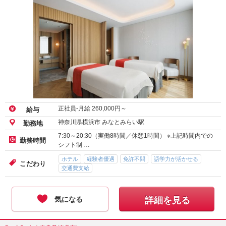
正社員-月給
260,000
円～
給与
神奈川県横浜市 みなとみらい駅
勤務地
7:30～20:30（実働8時間／休憩1時間） ※上記時間内での
勤務時間
シフト制 …
ホテル
経験者優遇
免許不問
語学力が活かせる
こだわり
交通費支給
気になる
詳細を見る