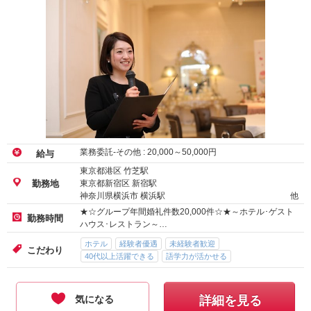
業務委託-その他 :
20,000
～
50,000
円
給与
東京都港区 竹芝駅
東京都新宿区 新宿駅
勤務地
神奈川県横浜市 横浜駅
他
★☆グループ年間婚礼件数20,000件☆★～ホテル･ゲスト
勤務時間
ハウス･レストラン～…
ホテル
経験者優遇
未経験者歓迎
こだわり
40代以上活躍できる
語学力が活かせる
気になる
詳細を見る