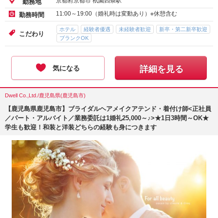
京都府京都市 祇園四条駅
勤務地
11:00～19:00（婚礼時は変動あり）※休憩含む
勤務時間
ホテル
経験者優遇
未経験者歓迎
新卒・第二新卒歓迎
こだわり
ブランクOK
気になる
詳細を見る
Dwell Co.,Ltd./鹿児島県(鹿児島市)
【鹿児島県鹿児島市】ブライダルヘアメイクアテンド・着付け師<正社員
／パート・アルバイト／業務委託は1婚礼25,000～♪>★1日3時間～OK★
学生も歓迎！和装と洋装どちらの経験も身につきます