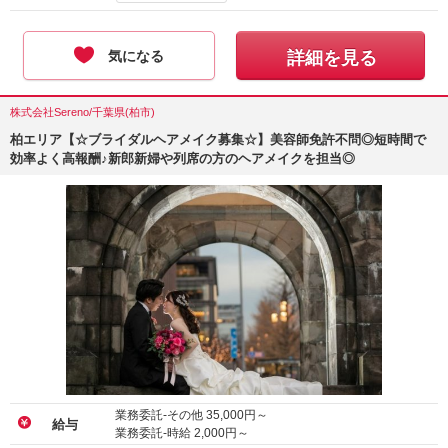
気になる
詳細を見る
株式会社Sereno/千葉県(柏市)
柏エリア【☆ブライダルヘアメイク募集☆】美容師免許不問◎短時間で
効率よく高報酬♪新郎新婦や列席の方のヘアメイクを担当◎
業務委託-その他
35,000
円～
給与
業務委託-時給
2,000
円～