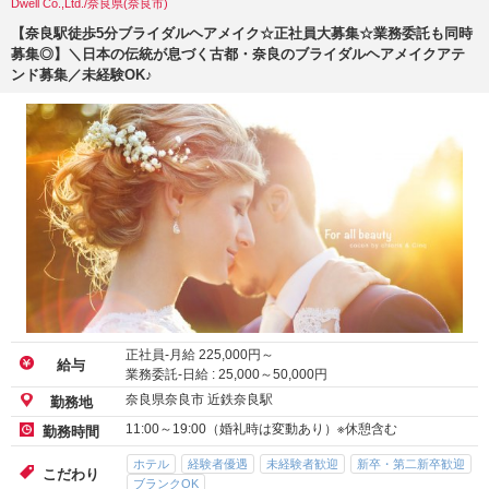
Dwell Co.,Ltd./奈良県(奈良市)
【奈良駅徒歩5分ブライダルヘアメイク☆正社員大募集☆業務委託も同時
募集◎】＼日本の伝統が息づく古都・奈良のブライダルヘアメイクアテ
ンド募集／未経験OK♪
正社員-月給
225,000
円～
給与
業務委託-日給 :
25,000
～
50,000
円
奈良県奈良市 近鉄奈良駅
勤務地
11:00～19:00（婚礼時は変動あり）※休憩含む
勤務時間
ホテル
経験者優遇
未経験者歓迎
新卒・第二新卒歓迎
こだわり
ブランクOK