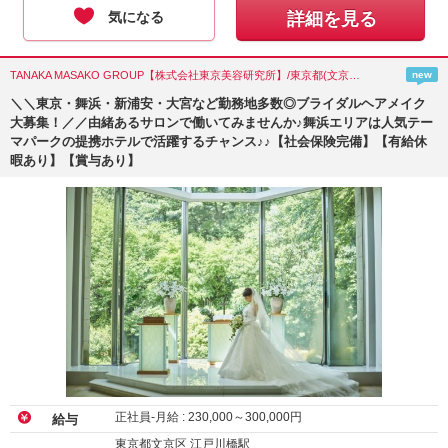
気になる
詳細を見る
TANAKA MASAKO GROUP【株式会社東京美容研究所】/東京都(文京区)
new
＼＼東京・舞浜・新浦安・大宮など勤務地多数◎ブライダルヘアメイク
大募集！／／由緒あるサロンで働いてみませんか♪舞浜エリアは人気テー
マパークの提携ホテルで活躍するチャンス♪♪【社会保険完備】【有給休
暇あり】【賞与あり】
正社員-月給 :
230,000
～
300,000
円
給与
東京都文京区 江戸川橋駅