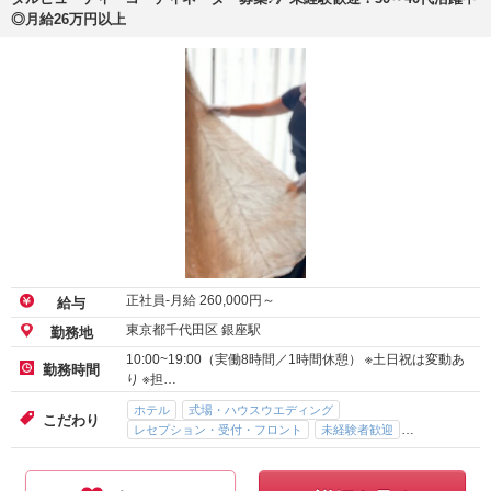
◎月給26万円以上
正社員-月給
260,000
円～
給与
東京都千代田区 銀座駅
勤務地
10:00~19:00（実働8時間／1時間休憩） ※土日祝は変動あ
勤務時間
り ※担…
ホテル
式場・ハウスウエディング
こだわり
レセプション・受付・フロント
未経験者歓迎
駅直結（駅ビル）