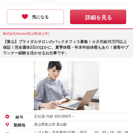
気になる
詳細を見る
株式会社Sereno/富山県(富山市)
【富山】ブライダルサロンのバックオフィス募集！☆彡月給35万円以上
保証！完全週休2日のほかに、夏季休暇・年末年始休暇もあり！接客やプ
ランナー経験を活かせるお仕事です♪
正社員-月給
350,000
円～
給与
富山県富山市 富山駅
勤務地
シフト制・完全週休2日制 ・平日 10：30～18：00（休