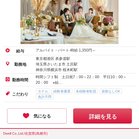
アルバイト・パート-時給
1,350
円～
給与
東京都港区 表参道駅
埼玉県さいたま市 土呂駅
勤務地
神奈川県横浜市 桜木町駅
時間シフト制 土日祝7：00～22：00 平日10：00～
勤務時間
20：00 ※結…
ホテル
経験者優遇
未経験者歓迎
資格なしOK
こだわり
免許不問
気になる
詳細を見る
Dwell Co.,Ltd./佐賀県(鳥栖市)