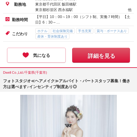
東京都千代田区 飯田橋駅
勤務地
東京都杉並区 西永福駅
他
【平日】10：00～19：00（シフト制、実働７時間） 【土
勤務時間
日】6：30～…
ホテル
社会保険完備
手当充実
賞与・ボーナスあり
こだわり
産休・育休制度あり
気になる
詳細を見る
Dwell Co.,Ltd./千葉県(千葉市)
フォトスタジオ≪ヘアメイク≫アルバイト・パートスタッフ募集！働き
方は選べます♪インセンティブ制度あり◎