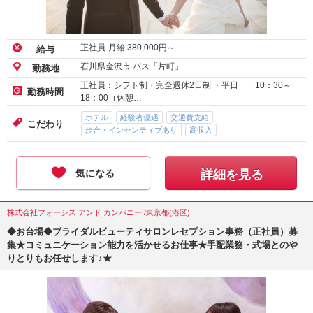
正社員-月給
380,000
円～
給与
石川県金沢市 バス「片町」
勤務地
正社員：シフト制・完全週休2日制 ・平日 10：30～
勤務時間
18：00（休憩…
ホテル
経験者優遇
交通費支給
こだわり
歩合・インセンティブあり
高収入
気になる
詳細を見る
株式会社フォーシス アンド カンパニー /東京都(港区)
◆お台場◆ブライダルビューティサロンレセプション事務（正社員）募
集★コミュニケーション能力を活かせるお仕事★手配業務・式場とのや
りとりもお任せします♪★