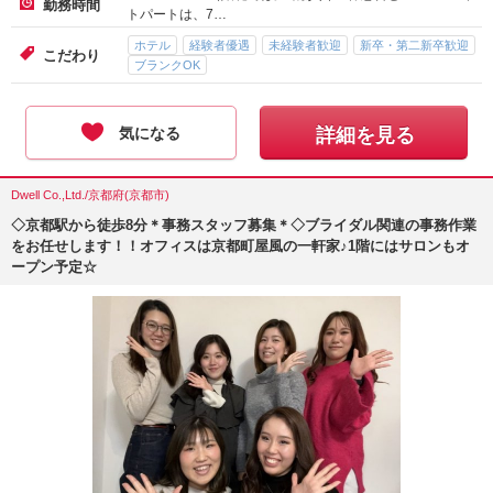
勤務時間
トパートは、7…
ホテル
経験者優遇
未経験者歓迎
新卒・第二新卒歓迎
こだわり
ブランクOK
気になる
詳細を見る
Dwell Co.,Ltd./京都府(京都市)
◇京都駅から徒歩8分＊事務スタッフ募集＊◇ブライダル関連の事務作業
をお任せします！！オフィスは京都町屋風の一軒家♪1階にはサロンもオ
ープン予定☆