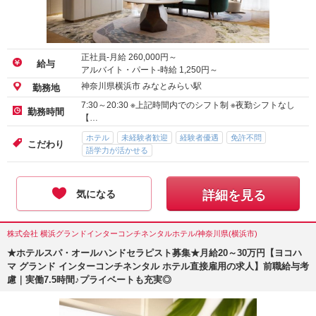
正社員-月給
260,000
円～
給与
アルバイト・パート-時給
1,250
円～
神奈川県横浜市 みなとみらい駅
勤務地
7:30～20:30 ※上記時間内でのシフト制 ※夜勤シフトなし
勤務時間
【…
ホテル
未経験者歓迎
経験者優遇
免許不問
こだわり
語学力が活かせる
気になる
詳細を見る
株式会社 横浜グランドインターコンチネンタルホテル/神奈川県(横浜市)
★ホテルスパ・オールハンドセラピスト募集★月給20～30万円【ヨコハ
マ グランド インターコンチネンタル ホテル直接雇用の求人】前職給与考
慮｜実働7.5時間♪プライベートも充実◎