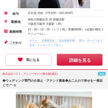
正社員-月給 :
276,600
～
350,000
円
給与
神奈川県横浜市 JR 新横浜駅
勤務地
大阪府大阪市 大阪駅（JR）
10：00～19：00 （シフト制／実働8時間） ※店舗や婚礼ス
勤務時間
ケジュールに…
ホテル
交通費支給
社会保険完備
賞与・ボーナスあり
こだわり
歩合・インセンティブあり
気になる
詳細を見る
株式会社ベスト - アニバーサリー/東京都(港区)
new
◆ウェディング専門の介添え・アテンド募集◆お二人ので幸せを一番近
くで♪*･☆