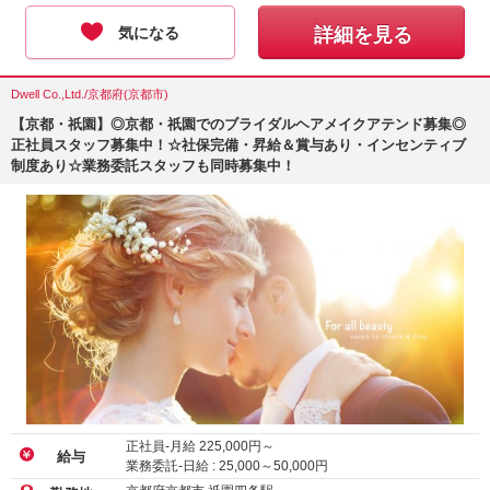
気になる
詳細を見る
Dwell Co.,Ltd./京都府(京都市)
【京都・祇園】◎京都・祇園でのブライダルヘアメイクアテンド募集◎
正社員スタッフ募集中！☆社保完備・昇給＆賞与あり・インセンティブ
制度あり☆業務委託スタッフも同時募集中！
正社員-月給
225,000
円～
給与
業務委託-日給 :
25,000
～
50,000
円