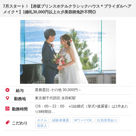
7月スタート！【赤坂プリンスホテルクラシックハウス＊ブライダルヘア
メイク＊】1婚礼30,000円以上☆彡美容師免許不問◎
業務委託-その他
30,000
円～
給与
東京都千代田区 永田町駅
勤務地
◎6：00～22：00 ※1結婚式（挙式+披露宴）は1件あた
勤務時間
り8時間目…
ホテル
経験者優遇
WワークOK
社員登用あり
こだわり
高収入