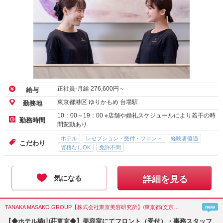
正社員-月給
276,600
円～
給与
東京都港区 ゆりかもめ 台場駅
勤務地
10：00～19：00 ※店舗や婚礼スケジュールにより若干の時
勤務時間
間変動あり
ホテル
レセプション・受付・フロント
経験者優遇
こだわり
資格なしOK
免許不問
気になる
詳細を見る
TANAKA MASAKO GROUP【株式会社東京美容研究所】/東京都(文京区)
new
【◆ホテル椿山荘東京◆】美容室にてフロント（受付）・事務スタッフ