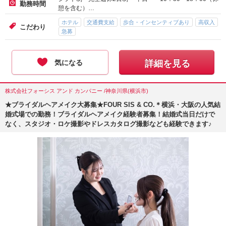
勤務時間
憩を含む）…
ホテル
交通費支給
歩合・インセンティブあり
高収入
こだわり
急募
気になる
詳細を見る
株式会社フォーシス アンド カンパニー /神奈川県(横浜市)
★ブライダルヘアメイク大募集★FOUR SIS & CO.＊横浜・大阪の人気結
婚式場での勤務！ブライダルヘアメイク経験者募集！結婚式当日だけで
なく、スタジオ・ロケ撮影やドレスカタログ撮影なども経験できます♪