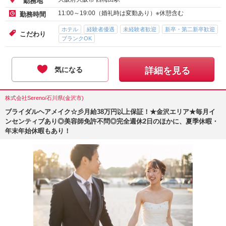
勤務地
11:00～19:00（婚礼時は変動あり）※休憩含む
勤務時間
ホテル
経験者優遇
未経験者歓迎
新卒・第二新卒歓迎
こだわり
ブランクOK
気になる
詳細を見る
株式会社Sereno/石川県(金沢市)
ブライダルヘアメイク☆彡月給38万円以上保証！★金沢エリア★毎月イ
ンセンティブあり◎美容師免許不問◎完全週休2日のほかに、夏季休暇・
年末年始休暇もあり！