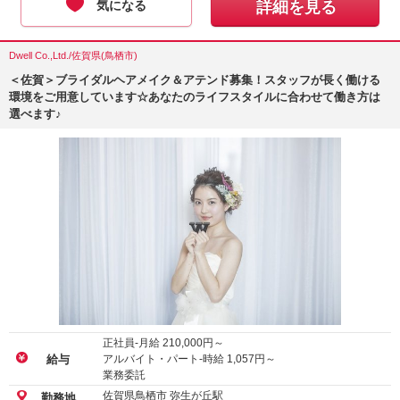
気になる
詳細を見る
Dwell Co.,Ltd./佐賀県(鳥栖市)
＜佐賀＞ブライダルヘアメイク＆アテンド募集！スタッフが長く働ける
環境をご用意しています☆あなたのライフスタイルに合わせて働き方は
選べます♪
正社員-月給
210,000
円～
アルバイト・パート-時給
1,057
円～
給与
業務委託
佐賀県鳥栖市 弥生が丘駅
勤務地