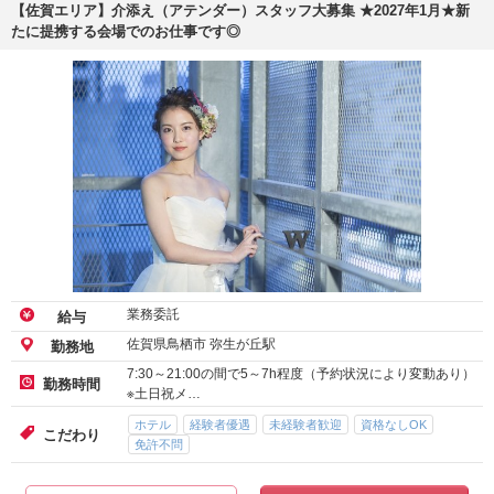
【佐賀エリア】介添え（アテンダー）スタッフ大募集 ★2027年1月★新
たに提携する会場でのお仕事です◎
業務委託
給与
佐賀県鳥栖市 弥生が丘駅
勤務地
7:30～21:00の間で5～7h程度（予約状況により変動あり）
勤務時間
※土日祝メ…
ホテル
経験者優遇
未経験者歓迎
資格なしOK
こだわり
免許不問