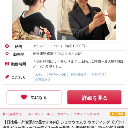
アルバイト・パート-時給
1,300
円～
給与
神奈川県横浜市 みなとみらい駅
勤務地
＊婚礼時間により異なります 土日祝：1時間～最大8時間ほ
勤務時間
ど ※ご希望をお…
ホテル
WワークOK
経験者優遇
年齢不問
こだわり
交通費支給
気になる
詳細を見る
株式会社ヴォートルイストワール シュウウエムラ ウエディング/東京都(千代田区)
終了間近
【日比谷・外資系5つ星ホテル内】シュウウエムラ ウエディング《ブライ
ダルビューティーコーディネーター募集♪》未経験歓迎！30～40代活躍中