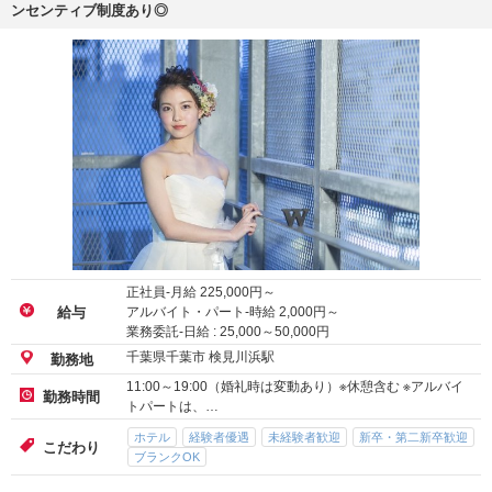
ンセンティブ制度あり◎
正社員-月給
225,000
円～
アルバイト・パート-時給
2,000
円～
給与
業務委託-日給 :
25,000
～
50,000
円
千葉県千葉市 検見川浜駅
勤務地
11:00～19:00（婚礼時は変動あり）※休憩含む ※アルバイ
勤務時間
トパートは、…
ホテル
経験者優遇
未経験者歓迎
新卒・第二新卒歓迎
こだわり
ブランクOK