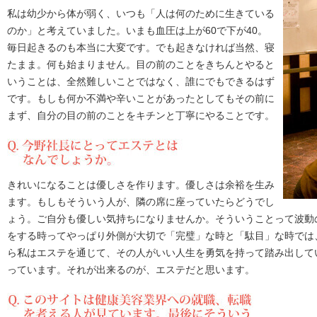
私は幼少から体が弱く、いつも「人は何のために生きている
のか」と考えていました。いまも血圧は上が60で下が40。
毎日起きるのも本当に大変です。でも起きなければ当然、寝
たまま。何も始まりません。目の前のことをきちんとやると
いうことは、全然難しいことではなく、誰にでもできるはず
です。もしも何か不満や辛いことがあったとしてもその前に
まず、自分の目の前のことをキチンと丁寧にやることです。
きれいになることは優しさを作ります。優しさは余裕を生み
ます。もしもそういう人が、隣の席に座っていたらどうでし
ょう。ご自分も優しい気持ちになりませんか。そういうことって波動
をする時ってやっぱり外側が大切で「完璧」な時と「駄目」な時では
ら私はエステを通じて、その人がいい人生を勇気を持って踏み出して
っています。それが出来るのが、エステだと思います。