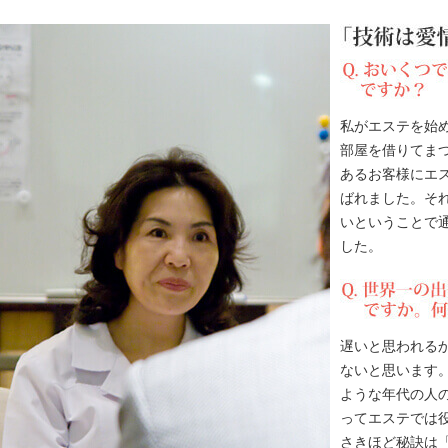
私がエステを始め
部屋を借りてま
あるお客様にエ
ばれました。そ
いということで
した。
遅いと思われる
ないと思います
ような年代の人
ってエステでは
さきほど秘訣は