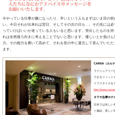
今やっている仕事が嫌になったり、辛いという人もまずはいま目の前
い。今日それが出来れば翌日、そしてその次の日も…。その先には必
っていけばいいか迷っている人もいると思います。突出したものを持
れは全然後ろ向きに考えることでないと思います。優しいとか負けん
力。その能力を磨いて高めて、それを世の中に還元して喜んでいただ
ます。
CARNA（カル
ラグジュアリー
できるフィット
イフスタイルを
http://www.carn
タラサ志摩ホテ
日本では珍しい
ト施設、美しい