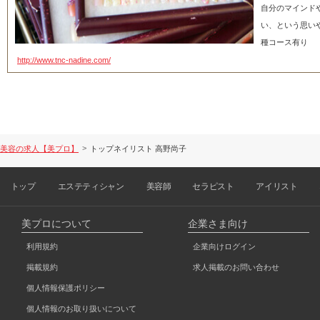
自分のマインド
い、という思い
種コース有り
http://www.tnc-nadine.com/
トップネイリスト 高野尚子
美容の求人【美プロ】
トップ
エステティシャン
美容師
セラピスト
アイリスト
美プロについて
企業さま向け
利用規約
企業向けログイン
掲載規約
求人掲載のお問い合わせ
個人情報保護ポリシー
個人情報のお取り扱いについて