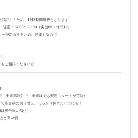
円保証】のため、1日8時間勤務となります
0／遅番：14:00〜23:00（実働8h＋休憩1h）
ナーが対応するため、終電も安心◎
！
帯もご相談ください◎
0円 ~
保証＋出来高制】で、未経験でも安定スタートが可能♪
じて歩合制に切り替え。しっかり稼ぎたい方にも！
は歩合率UPあり
上と高単価