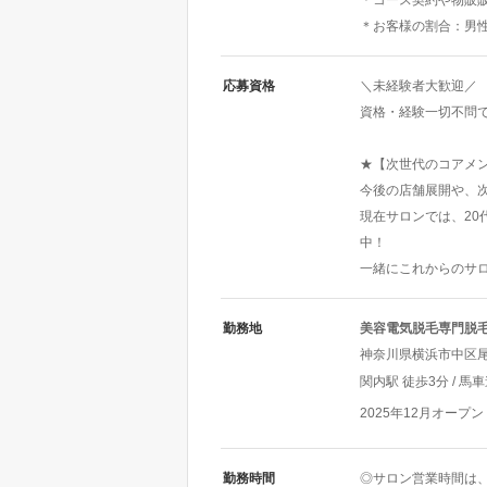
＊コース契約や物販
＊お客様の割合：男性
応募資格
＼未経験者大歓迎／
資格・経験一切不問
★【次世代のコアメ
今後の店舗展開や、
現在サロンでは、20
中！
一緒にこれからのサ
勤務地
美容電気脱毛専門脱毛
神奈川県横浜市中区尾上
関内駅 徒歩3分 / 馬
2025年12月オープン
勤務時間
◎サロン営業時間は、9