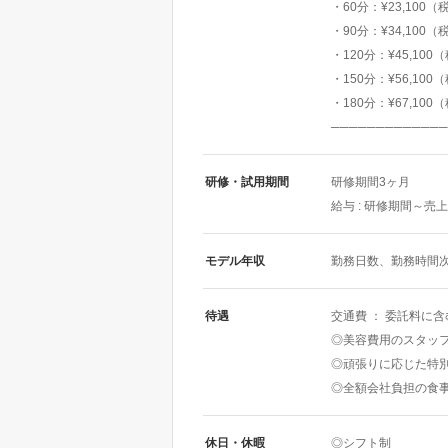
・60分：¥23,100（
・90分：¥34,100（
・120分：¥45,100
・150分：¥56,100
・180分：¥67,100
─────────────
研修・試用期間
研修期間3ヶ月
給与 : 研修期間～売
モデル年収
勤務日数、勤務時間次
待遇
交通費 ： 委託料に
◎美容費用のスタッ
◎頑張りに応じた特
◎全額会社負担の食
休日・休暇
◎シフト制