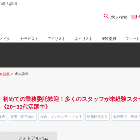
ンの求人詳細
求人検索
メイク
セラピスト
アイリスト
ネイリスト
美容部員
フィット
求人詳細
奈川県
保証】初めての業務委託歓迎！多くのスタッフが未経験ス
20~30代活躍中》
優遇
髪型・髪色自由
歩合・インセンティブあり
研修制度あり
勤務時間・曜日
フォトアルバム