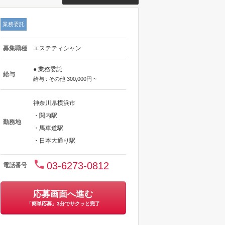
業務委託
募集職種
エステティシャン
● 業務委託
給与
給与 : その他 300,000円 ~
神奈川県横浜市
・関内駅
勤務地
・馬車道駅
・日本大通り駅
03-6273-0812
電話番号
応募画面へ進む
「簡単応募」3分でサクッと完了