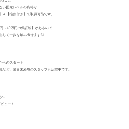
あること！
ない国家レベルの資格が、
】＆【推薦付き】で取得可能です。
円～40万円の保証給】があるので、
心して一歩を踏み出せます◎
からのスタート！
職など、業界未経験のスタッフも活躍中です。
術へ
デビュー！