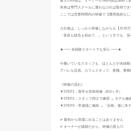
最大の特徴は、オーナーがJBEA認定講師で
本来は専門スクールに通わなければ取得でき
ここでは営業時間内の研修で【費用負担なし
入社後は、しっかり研修しながらも【月30万
「美容も脱毛も初めて…」という方でも、安
★━━ 未経験スタートでも安心 ━━★
今働いているスタッフも、ほとんどが未経験
アパレル店員、カフェスタッフ、夜職、事務
《研修の流れ》
▼STEP1：座学＆技術研修（約3ヶ月）
▼STEP2：スタッフ同士で練習 → モデル施
▼STEP3：常連様に施術 →「合格」後に本
✔ 最初から現場に出ることはありません
✔ オーナーが講師だから、研修の質も◎