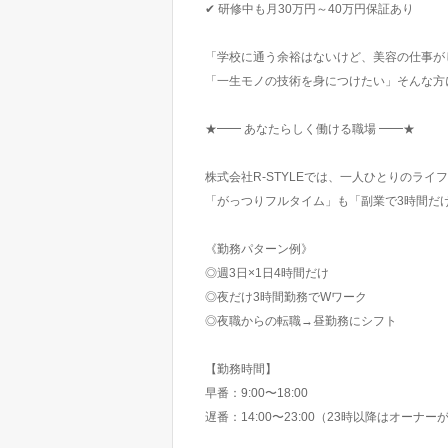
✔ 研修中も月30万円～40万円保証あり
「学校に通う余裕はないけど、美容の仕事が
「一生モノの技術を身につけたい」そんな方
★━━ あなたらしく働ける職場 ━━★
株式会社R-STYLEでは、一人ひとりのラ
「がっつりフルタイム」も「副業で3時間だけ
《勤務パターン例》
◎週3日×1日4時間だけ
◎夜だけ3時間勤務でWワーク
◎夜職からの転職→昼勤務にシフト
【勤務時間】
早番：9:00〜18:00
遅番：14:00〜23:00（23時以降はオーナー