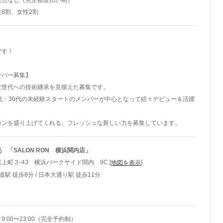
販売なし（完全都度払い制）
8割、女性2割
です！
ンバー募集】
次世代への技術継承を見据えた募集です。
代・30代の未経験スタートのメンバーが中心となって続々デビュー＆活躍
ロンを盛り上げてくれる、フレッシュな新しい力を募集しています。
 「SALON RON 横浜関内店」
町３-43 横浜パークサイド関内 9C [
]
地図を表示
車道駅 徒歩8分 / 日本大通り駅 徒歩11分
:00〜23:00（完全予約制）