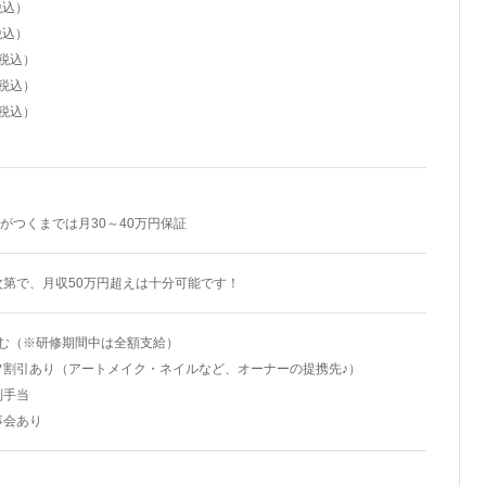
税込）
税込）
（税込）
（税込）
（税込）
上がつくまでは月30～40万円保証
第で、月収50万円超えは十分可能です！
含む（※研修期間中は全額支給）
フ割引あり（アートメイク・ネイルなど、オーナーの提携先♪）
別手当
事会あり