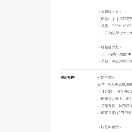
＜未経験の方＞
・研修中は【月30万
・早番：9:00〜18:0
┗23時以降はオー
＜経験者の方＞
・1日3時間〜勤務OK
・早朝・深夜の時間
雇用形態
● 業務委託
給与 : その他 300,00
✓【月30～40万円
✓研修後は売上に応
✓店舗運営・幹部候補
✓顧客単価は2万円以
─────────────
＜脱毛料金例＞