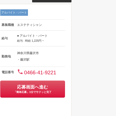
アルバイト・パート
募集職種
エステティシャン
● アルバイト・パート
給与
給与 : 時給 1,225円 ~
神奈川県藤沢市
勤務地
・藤沢駅
0466-41-9221
電話番号
応募画面へ進む
「簡単応募」3分でサクッと完了