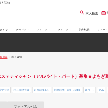
求人詳細
求人検索
メイク
セラピスト
アイリスト
ネイリスト
美容部員
フィット
求人詳細
奈川県
♪エステティシャン（アルバイト・パート）募集★よもぎ
通費支給
社会保険完備
研修制度あり
勤務時間・曜日応相談
週2日～
急募
フォトアルバム