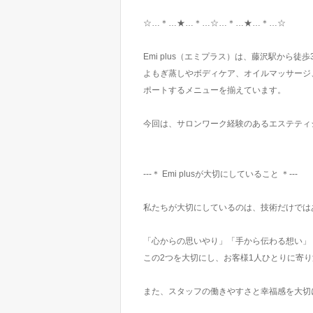
☆…＊…★…＊…☆…＊…★…＊…☆
Emi plus（エミプラス）は、藤沢駅から
よもぎ蒸しやボディケア、オイルマッサージ
ポートするメニューを揃えています。
今回は、サロンワーク経験のあるエステティ
---＊ Emi plusが大切にしていること ＊---
私たちが大切にしているのは、技術だけでは
「心からの思いやり」「手から伝わる想い」
この2つを大切にし、お客様1人ひとりに寄り
また、スタッフの働きやすさと幸福感を大切