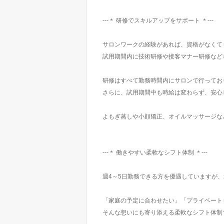
---＊ 研修でスキルアップをサポート ＊---
サロンワークの経験があれば、資格がなくても
試用期間内に技術研修や接客マナー研修など
研修はすべて勤務時間内にサロンで行ってお
さらに、試用期間中も時給は変わらず、安心
よもぎ蒸しや小顔矯正、オイルマッサージな
---＊ 働きやすい柔軟なシフト体制 ＊---
週4～5日勤務できる方を優遇していますが
「家庭の予定に合わせたい」「プライベート
そんな想いにも寄り添える柔軟なシフト体制