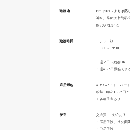
勤務地
Emi plus～よも
神奈川県藤沢市鵠沼橘1-1
藤沢駅 徒歩5分
勤務時間
・シフト制
・9:30～19:00
・週２日～勤務OK
・週4～5日勤務でき
雇用形態
● アルバイト・パー
給与 : 時給 1,225円 ~
＋各種手当あり
待遇
交通費 ： 支給あり
・雇用保険、社会保
・労災保険