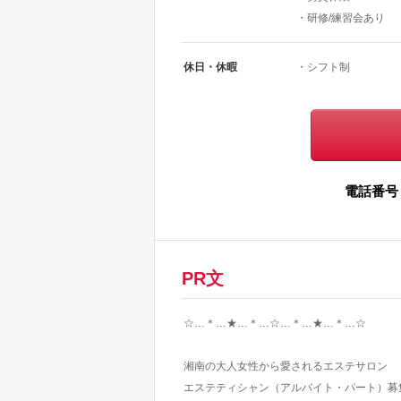
・研修/練習会あり
休日・休暇
・シフト制
電話番号
PR文
☆…＊…★…＊…☆…＊…★…＊…☆
湘南の大人女性から愛されるエステサロン
エステティシャン（アルバイト・パート）募