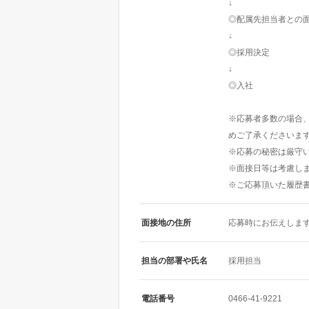
↓
◎配属先担当者との
↓
◎採用決定
↓
◎入社
※応募者多数の場合
めご了承くださいま
※応募の秘密は厳守
※面接日等は考慮し
※ご応募頂いた履歴
面接地の住所
応募時にお伝えしま
担当の部署や氏名
採用担当
電話番号
0466-41-9221