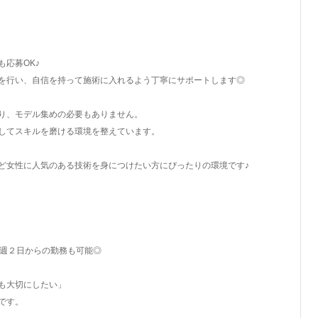
応募OK♪
を行い、自信を持って施術に入れるよう丁寧にサポートします◎
り、モデル集めの必要もありません。
してスキルを磨ける環境を整えています。
ど女性に人気のある技術を身につけたい方にぴったりの環境です♪
、週２日からの勤務も可能◎
も大切にしたい」
です。