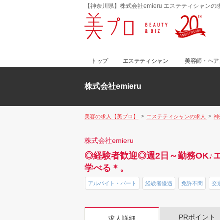
【神奈川県】株式会社emieru エステティシャンの
トップ
エステティシャン
美容師・ヘア
株式会社emieru
美容の求人【美プロ】
エステティシャンの求人
神
株式会社emieru
◎経験者歓迎◎週2日～勤務OK
学べる＊。
アルバイト・パート
経験者優遇
免許不問
交
PRポイント
求人詳細