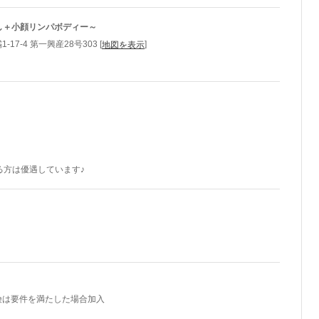
ぎ蒸し＋小顔リンパボディー～
7-4 第一興産28号303 [
]
地図を表示
る方は優遇しています♪
ト
険は要件を満たした場合加入