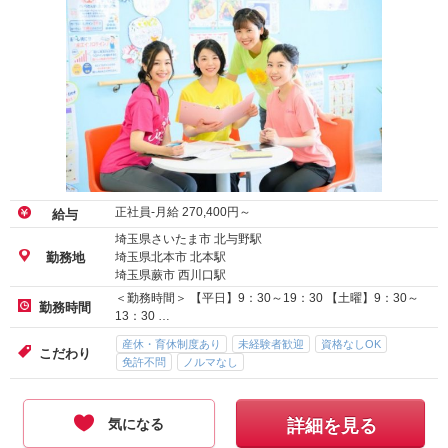
正社員-月給
270,400
円～
給与
埼玉県さいたま市 北与野駅
埼玉県北本市 北本駅
勤務地
埼玉県蕨市 西川口駅
＜勤務時間＞ 【平日】9：30～19：30 【土曜】9：30～
勤務時間
13：30 …
産休・育休制度あり
未経験者歓迎
資格なしOK
こだわり
免許不問
ノルマなし
気になる
詳細を見る