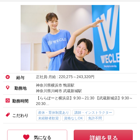
正社員-月給 :
220,275
～
243,320
円
給与
神奈川県横浜市 鴨居駅
勤務地
神奈川県川崎市 武蔵新城駅
【ららぽーと横浜店】9:30～21:30 【武蔵新城店】9:30～
勤務時間
20:30…
産休・育休制度あり
講師・インストラクター
こだわり
未経験者歓迎
資格なしOK
免許不問
気になる
詳細を見る