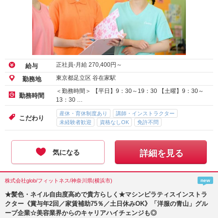
正社員-月給
270,400
円～
給与
東京都足立区 谷在家駅
勤務地
＜勤務時間＞ 【平日】9：30～19：30 【土曜】9：30～
勤務時間
13：30 …
産休・育休制度あり
講師・インストラクター
こだわり
未経験者歓迎
資格なしOK
免許不問
気になる
詳細を見る
株式会社glob/フィットネス/神奈川県(横浜市)
new
★髪色・ネイル自由度高めで貴方らしく★マシンピラティスインストラ
クター《賞与年2回／家賃補助75％／土日休みOK》「洋服の青山」グル
ープ企業☆美容業界からのキャリアハイチェンジも◎