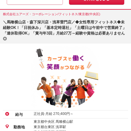
株式会社ユアーズ・コーポレーション/フィットネス/東京都(中央区)
＼馬喰横山店・森下深川店・浅草雷門店／◆女性専用フィットネス◆未
経験OK！「日祝休み」「基本定時退社」「土曜日は午前中で営業終了」
「連休取得OK」「賞与年3回」月給27万～経験や資格は必要ありません
◎
正社員-月給
270,400
円～
給与
東京都中央区 馬喰横山駅
東京都台東区 浅草駅
勤務地