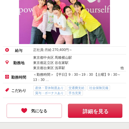
正社員-月給
270,400
円～
給与
東京都中央区 馬喰横山駅
東京都足立区 谷在家駅
勤務地
東京都台東区 浅草駅
他
＜勤務時間＞ 【平日】9：30～19：30 【土曜】9：30～
勤務時間
13：30 …
産休・育休制度あり
交通費支給
社会保険完備
こだわり
賞与・ボーナスあり
手当充実
気になる
詳細を見る