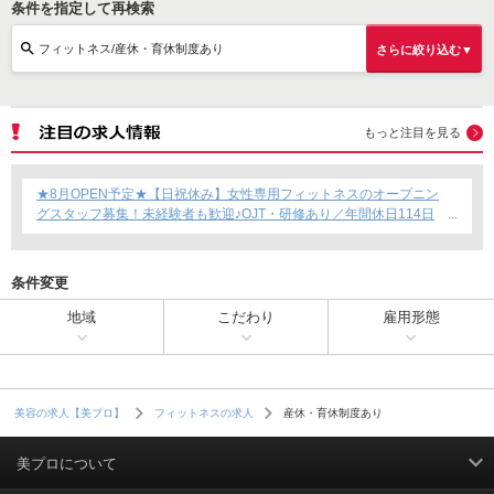
条件を指定して再検索
フィットネス/産休・育休制度あり
さらに絞り込む▼
もっと注目を見る
★8月OPEN予定★【日祝休み】女性専用フィットネスのオープニン
グスタッフ募集！未経験者も歓迎♪OJT・研修あり／年間休日114日
／賞与年2回支給／育児短時間勤務制度あり◎
条件変更
地域
こだわり
雇用形態
産休・育休制度あり
美容の求人【美プロ】
フィットネスの求人
美プロについて