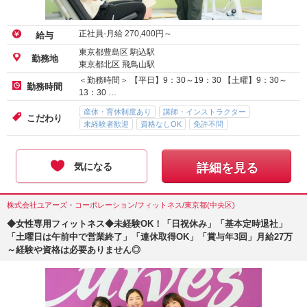
正社員-月給
270,400
円～
給与
東京都豊島区 駒込駅
勤務地
東京都北区 飛鳥山駅
＜勤務時間＞ 【平日】9：30～19：30 【土曜】9：30～
勤務時間
13：30 …
産休・育休制度あり
講師・インストラクター
こだわり
未経験者歓迎
資格なしOK
免許不問
気になる
詳細を見る
株式会社ユアーズ・コーポレーション/フィットネス/東京都(中央区)
◆女性専用フィットネス◆未経験OK！「日祝休み」「基本定時退社」
「土曜日は午前中で営業終了」「連休取得OK」「賞与年3回」月給27万
～経験や資格は必要ありません◎