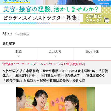
8件中
1～8件表示
条件変更
地域
こだわり
雇用形態
株式会社ユアーズ・コーポレーション/フィットネス/東京都(足立区)
＼竹の塚店 谷在家駅前店／◆女性専用フィットネス◆未経験OK！「日祝
休み」「基本定時退社」「土曜日は午前中で営業終了」「連休取得OK」
「賞与年3回」月給27万～経験や資格は必要ありません◎