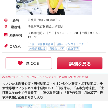
正社員-月給
270,400
円～
給与
埼玉県草加市 獨協大学前駅
勤務地
＜勤務時間＞ 【平日】9：30～19：30 【土曜】9：30～
勤務時間
13：30 …
産休・育休制度あり
講師・インストラクター
こだわり
未経験者歓迎
資格なしOK
免許不問
気になる
詳細を見る
株式会社ユアーズ・コーポレーション/フィットネス/埼玉県(さいたま市)
＼さいたま新都心店・浦和駅前店・イオンタウン蕨店・北本駅前店／◆
女性専用フィットネス◆未経験OK！「日祝休み」「基本定時退社」「土
曜日は午前中で営業終了」「連休取得OK」「賞与年3回」月給27万～経
験や資格は必要ありません◎