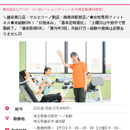
株式会社ユアーズ・コーポレーション/フィットネス/埼玉県(春日部市)
＼越谷東口店・マルエツ一ノ割店・南桜井駅前店／◆女性専用フィット
ネス◆未経験OK！「日祝休み」「基本定時退社」「土曜日は午前中で営
業終了」「連休取得OK」「賞与年3回」月給27万～経験や資格は必要あ
りません◎
正社員-月給
270,400
円～
給与
埼玉県春日部市 一ノ割駅
勤務地
埼玉県越谷市 越谷駅
＜勤務時間＞ 【平日】9：30～19：30 【土曜】9：30～