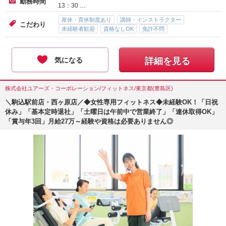
勤務時間
13：30 …
産休・育休制度あり
講師・インストラクター
こだわり
未経験者歓迎
資格なしOK
免許不問
気になる
詳細を見る
株式会社ユアーズ・コーポレーション/フィットネス/東京都(豊島区)
＼駒込駅前店・西ヶ原店／◆女性専用フィットネス◆未経験OK！「日祝
休み」「基本定時退社」「土曜日は午前中で営業終了」「連休取得OK」
「賞与年3回」月給27万～経験や資格は必要ありません◎