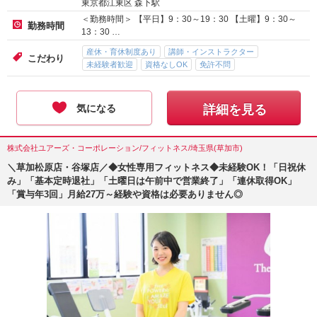
東京都江東区 森下駅
＜勤務時間＞ 【平日】9：30～19：30 【土曜】9：30～
勤務時間
13：30 …
産休・育休制度あり
講師・インストラクター
こだわり
未経験者歓迎
資格なしOK
免許不問
気になる
詳細を見る
株式会社ユアーズ・コーポレーション/フィットネス/埼玉県(草加市)
＼草加松原店・谷塚店／◆女性専用フィットネス◆未経験OK！「日祝休
み」「基本定時退社」「土曜日は午前中で営業終了」「連休取得OK」
「賞与年3回」月給27万～経験や資格は必要ありません◎