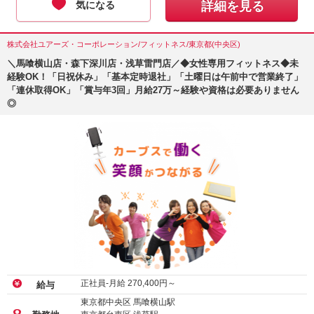
気になる
詳細を見る
株式会社ユアーズ・コーポレーション/フィットネス/東京都(中央区)
＼馬喰横山店・森下深川店・浅草雷門店／◆女性専用フィットネス◆未
経験OK！「日祝休み」「基本定時退社」「土曜日は午前中で営業終了」
「連休取得OK」「賞与年3回」月給27万～経験や資格は必要ありません
◎
正社員-月給
270,400
円～
給与
東京都中央区 馬喰横山駅