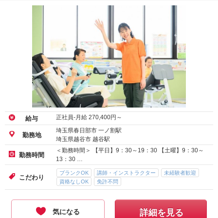
正社員-月給
270,400
円～
給与
埼玉県春日部市 一ノ割駅
勤務地
埼玉県越谷市 越谷駅
＜勤務時間＞ 【平日】9：30～19：30 【土曜】9：30～
勤務時間
13：30 …
ブランクOK
講師・インストラクター
未経験者歓迎
こだわり
資格なしOK
免許不問
気になる
詳細を見る