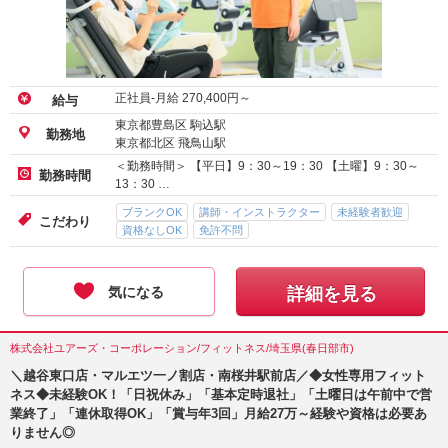
正社員-月給
270,400
円～
給与
東京都豊島区 駒込駅
勤務地
東京都北区 飛鳥山駅
＜勤務時間＞ 【平日】9：30～19：30 【土曜】9：30～
勤務時間
13：30 …
ブランクOK
講師・インストラクター
未経験者歓迎
こだわり
資格なしOK
免許不問
気になる
詳細を見る
株式会社ユアーズ・コーポレーション/フィットネス/埼玉県(春日部市)
＼越谷東口店・マルエツ一ノ割店・南桜井駅前店／◆女性専用フィット
ネス◆未経験OK！「日祝休み」「基本定時退社」「土曜日は午前中で営
業終了」「連休取得OK」「賞与年3回」月給27万～経験や資格は必要あ
りません◎