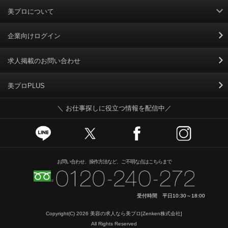
美プロについて
利用規約
企業向けログイン
掲載規約
求人掲載のお問い合わせ
個人情報保護ポリシー
美プロPLUS
＼ お仕事探しに役立つ情報を配信中／
個人情報のお取り扱いについて
Cookieポリシー
スカウトとは
お問い合わせ、操作方法など、ご不明な点はこちらまで
運営会社
受付時間 平日10:30～18:00
ニュースリリース
Copyright(C) 2026
美容の求人なら美プロ
[Zenken株式会社]
All Rights Reserved