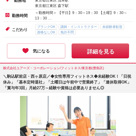
東京都台東区 浅草駅
勤務地
東京都江東区 森下駅
＜勤務時間＞ 【平日】9：30～19：30 【土曜】9：30～
勤務時間
13：30 …
ブランクOK
講師・インストラクター
未経験者歓迎
こだわり
資格なしOK
免許不問
気になる
詳細を見る
株式会社ユアーズ・コーポレーション/フィットネス/東京都(豊島区)
＼駒込駅前店・西ヶ原店／◆女性専用フィットネス◆未経験OK！「日祝
休み」「基本定時退社」「土曜日は午前中で営業終了」「連休取得OK」
「賞与年3回」月給27万～経験や資格は必要ありません◎