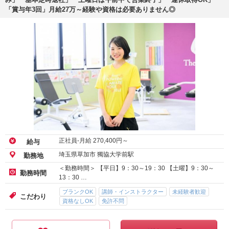
「賞与年3回」月給27万～経験や資格は必要ありません◎
正社員-月給
270,400
円～
給与
埼玉県草加市 獨協大学前駅
勤務地
＜勤務時間＞ 【平日】9：30～19：30 【土曜】9：30～
勤務時間
13：30 …
ブランクOK
講師・インストラクター
未経験者歓迎
こだわり
資格なしOK
免許不問