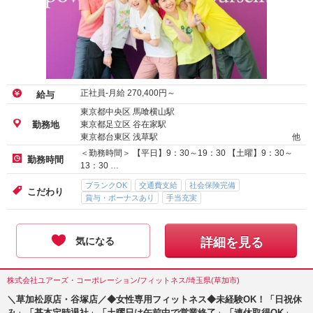
正社員-月給
270,400
円～
給与
東京都中央区 馬喰横山駅
東京都足立区 谷在家駅
勤務地
東京都台東区 浅草駅
他
＜勤務時間＞ 【平日】9：30～19：30 【土曜】9：30～
勤務時間
13：30 …
ブランクOK
交通費支給
社会保険完備
こだわり
賞与・ボーナスあり
手当充実
気になる
詳細を見る
株式会社ユアーズ・コーポレーション/フィットネス/埼玉県(草加市)
＼草加松原店・谷塚店／◆女性専用フィットネス◆未経験OK！「日祝休
み」「基本定時退社」「土曜日は午前中で営業終了」「連休取得OK」