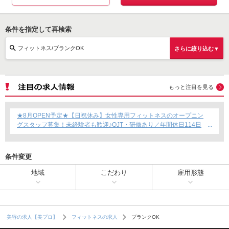
条件を指定して再検索
フィットネス/ブランクOK
さらに絞り込む▼
もっと注目を見る
★8月OPEN予定★【日祝休み】女性専用フィットネスのオープニン
グスタッフ募集！未経験者も歓迎♪OJT・研修あり／年間休日114日
／賞与年2回支給／育児短時間勤務制度あり◎
条件変更
地域
こだわり
雇用形態
ブランクOK
美容の求人【美プロ】
フィットネスの求人