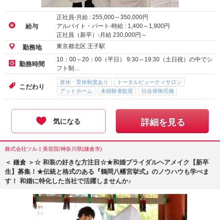
正社員-月給 :
255,000
～
350,000
円
アルバイト・パート-時給 :
1,400
～
1,900
円
給与
正社員（新卒）-月給
230,000
円～
東京都北区 王子駅
勤務地
10：00～20：00（平日） 9:30～19:30（土日祝）の中でシ
勤務時間
フト制…
産休・育休制度あり
トータルビューティサロン
こだわり
アットホーム
未経験者歓迎
社会保険完備
気になる
詳細を見る
株式会社ツルミ美容院/神奈川県(鎌倉市)
＜ 鎌倉 ＞☆ 和装の好きな方注目☆★和婚ブライダルヘアメイク【新卒
生】募集！★伝統と格式のある『鶴岡八幡宮挙式』のノウハウも学べま
す！ 和婚に特化した当社で活躍しませんか♪