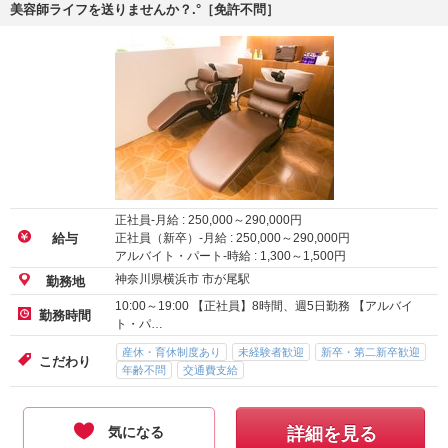
美容師ライフを送りませんか？.°［免許不問］
正社員-月給 :
250,000
～
290,000
円
正社員（新卒）-月給 :
250,000
～
290,000
円
給与
アルバイト・パート-時給 :
1,300
～
1,500
円
神奈川県横浜市 市が尾駅
勤務地
10:00～19:00 【正社員】8時間、週5日勤務 【アルバイ
勤務時間
ト・パ…
産休・育休制度あり
未経験者歓迎
新卒・第二新卒歓迎
こだわり
年齢不問
交通費支給
気になる
詳細を見る