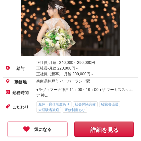
正社員-月給 :
240,000
～
290,000
円
正社員-月給
220,000
円～
給与
正社員（新卒）-月給
200,000
円～
兵庫県神戸市 ハーバーランド駅
勤務地
●ラヴィマーナ神戸 11：00～19：00 ●ザ マーカススクエ
勤務時間
ア 神…
産休・育休制度あり
社会保険完備
経験者優遇
こだわり
未経験者歓迎
研修制度あり
気になる
詳細を見る