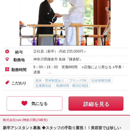
正社員（新卒）-月給
235,000
円～
給与
神奈川県鎌倉市 各線『鎌倉駅』
勤務地
9：00～18：00 実働8時間 ※店舗により異なる ※早番・
勤務時間
遅番 …
産休・育休制度あり
ブランクOK
社会保険完備
こだわり
交通費支給
勤務時間・曜日応相談
気になる
詳細を見る
株式会社root /神奈川県(川崎市)
新卒アシスタント募集 ◆スタッフの手取り重視！！美容室では珍しい