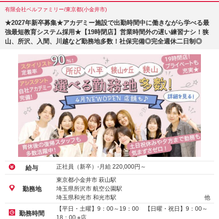
有限会社ベルファミリー/東京都(小金井市)
★2027年新卒募集★アカデミー施設で出勤時間中に働きながら学べる最
強最短教育システム採用★【19時閉店】営業時間外の遅い練習ナシ！狭
山、所沢、入間、川越など勤務地多数！社保完備◎完全週休二日制◎
正社員（新卒）-月給
220,000
円～
給与
東京都小金井市 萩山駅
埼玉県所沢市 航空公園駅
勤務地
埼玉県和光市 和光市駅
他
【平日・土曜】9：00～19：00 【日曜・祝日】9：00～
勤務時間
18：00 ※店…