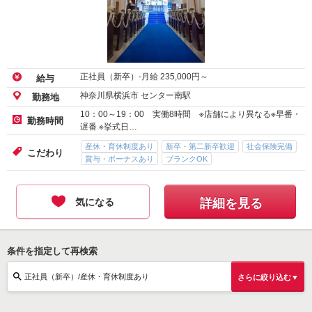
正社員（新卒）-月給
235,000
円～
給与
神奈川県横浜市 センター南駅
勤務地
10：00～19：00 実働8時間 ※店舗により異なる※早番・
勤務時間
遅番 ※挙式日…
産休・育休制度あり
新卒・第二新卒歓迎
社会保険完備
こだわり
賞与・ボーナスあり
ブランクOK
気になる
詳細を見る
条件を指定して再検索
正社員（新卒）/産休・育休制度あり
さらに絞り込む▼