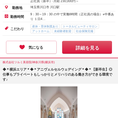
正社員（新卒）-月給
230,000
円～
埼玉県川口市 川口駅
勤務地
9：30～19：30 の中で実働8時間（正社員の場合）※中番あ
勤務時間
り １日4…
産休・育休制度あり
トータルビューティサロン
こだわり
アットホーム
未経験者歓迎
社会保険完備
気になる
詳細を見る
株式会社ツルミ美容院/神奈川県(横浜市)
◆＊横浜エリア＊◆＊アニヴェルセルウェデイング＊◆＊【新卒生】◎
仕事もプライベートもしっかりとメリハリのある働き方ができる環境で
す♪