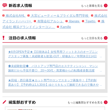
もっと新着を見る
株式会社AHL
大宮ビューティー＆ブライダル専門学校
株式会社
アイランドハーバー
有限会社アルシュ
liberate
Tipetto
株
式会社 横浜グランドインターコン...
Kamille
もっと注目を見る
★8月OPEN予定★【日祝休み】女性専用フィットネスのオープニン
グスタッフ募集！未経験者も歓迎♪OJT・研修あり／年間休日114日
／賞与年2回支給／育児短時間勤務制度あり◎
◆未経験歓迎◆ バストアップ専門店のエステティシャン♪ マシン
施術だから手技不要◎ 20〜30代・異業種からの転職者多数活躍
中！
★田端・西日暮里★カット専門サロンでスタッフ募集中！【予約制
度あり】【予約枠は1人30分】ゆとりをもって施術できるので働きや
すい！これからカット専門店で働きたい方にもおすすめ◎
もっと編集部おすすめを見る