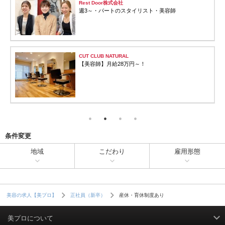
Rest Door株式会社
週3～・パートのスタイリスト・美容師
CUT CLUB NATURAL
【美容師】月給28万円～！
条件変更
地域
こだわり
雇用形態
産休・育休制度あり
美容の求人【美プロ】
正社員（新卒）
美プロについて