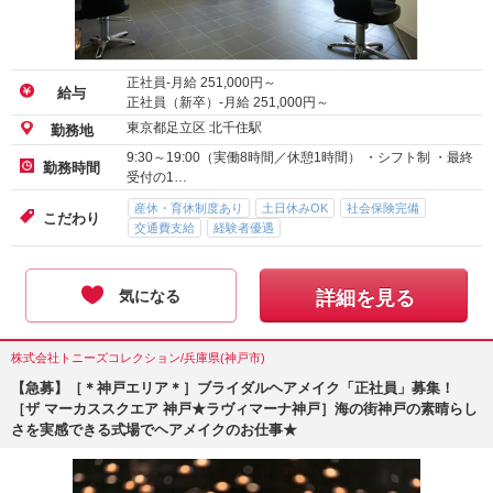
正社員-月給
251,000
円～
給与
正社員（新卒）-月給
251,000
円～
東京都足立区 北千住駅
勤務地
9:30～19:00（実働8時間／休憩1時間） ・シフト制 ・最終
勤務時間
受付の1…
産休・育休制度あり
土日休みOK
社会保険完備
こだわり
交通費支給
経験者優遇
気になる
詳細を見る
株式会社トニーズコレクション/兵庫県(神戸市)
【急募】［＊神戸エリア＊］ブライダルヘアメイク「正社員」募集！
［ザ マーカススクエア 神戸★ラヴィマーナ神戸］海の街神戸の素晴らし
さを実感できる式場でヘアメイクのお仕事★