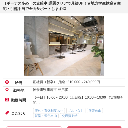
［ボーナス多め］の支給◆ 課題クリアで月給UP！★地方学生歓迎★住
宅・引越手当で全面サポートします◎
正社員（新卒）-月給 :
210,000
～
240,000
円
給与
神奈川県川崎市 登戸駅
勤務地
【平日】10:00～20:00【土日祝】10:00～19:00 （実働8時
勤務時間
間…
産休・育休制度あり
ノルマなし
服装自由
こだわり
髪型・髪色自由
交通費支給