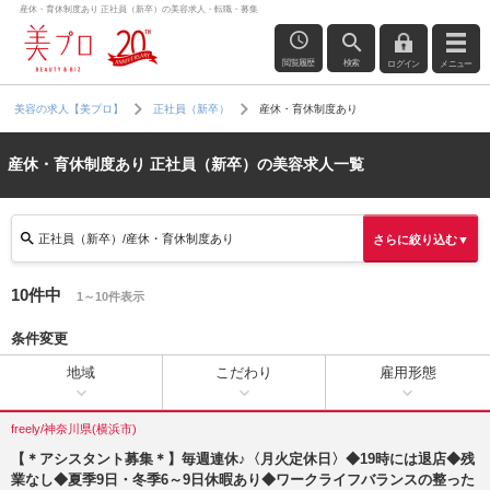
産休・育休制度あり 正社員（新卒）の美容求人・転職・募集
閲覧履歴
検索
ログイン
メニュー
産休・育休制度あり
美容の求人【美プロ】
正社員（新卒）
産休・育休制度あり 正社員（新卒）の美容求人一覧
正社員（新卒）/産休・育休制度あり
さらに絞り込む▼
10件中
1～10件表示
条件変更
地域
こだわり
雇用形態
freely/神奈川県(横浜市)
【＊アシスタント募集＊】毎週連休♪〈月火定休日〉◆19時には退店◆残
業なし◆夏季9日・冬季6～9日休暇あり◆ワークライフバランスの整った