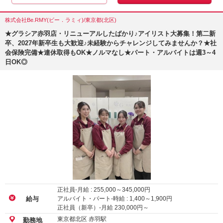
株式会社Be.RMY(ビー．ラミィ)/東京都(北区)
★グラシア赤羽店・リニューアルしたばかり♪アイリスト大募集！第二新
卒、2027年新卒生も大歓迎♪未経験からチャレンジしてみませんか？★社
会保険完備★連休取得もOK★ノルマなし★パート・アルバイトは週3～4
日OK◎
正社員-月給 :
255,000
～
345,000
円
アルバイト・パート-時給 :
1,400
～
1,900
円
給与
正社員（新卒）-月給
230,000
円～
東京都北区 赤羽駅
勤務地