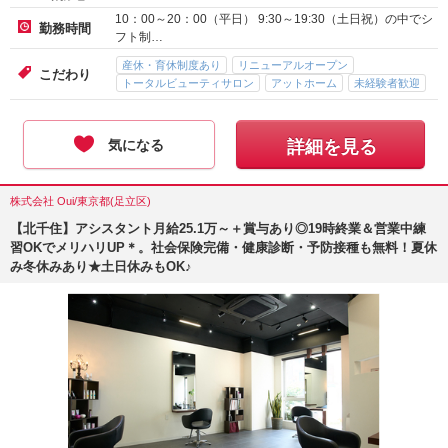
10：00～20：00（平日） 9:30～19:30（土日祝）の中でシ
勤務時間
フト制…
産休・育休制度あり
リニューアルオープン
こだわり
トータルビューティサロン
アットホーム
未経験者歓迎
気になる
詳細を見る
株式会社 Oui/東京都(足立区)
【北千住】アシスタント月給25.1万～＋賞与あり◎19時終業＆営業中練
習OKでメリハリUP＊。社会保険完備・健康診断・予防接種も無料！夏休
み冬休みあり★土日休みもOK♪