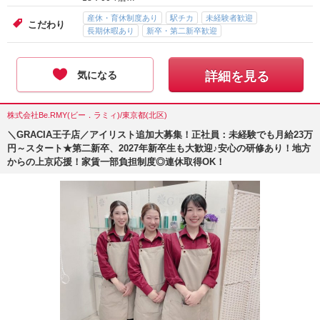
産休・育休制度あり
駅チカ
未経験者歓迎
こだわり
長期休暇あり
新卒・第二新卒歓迎
気になる
詳細を見る
株式会社Be.RMY(ビー．ラミィ)/東京都(北区)
＼GRACIA王子店／アイリスト追加大募集！正社員：未経験でも月給23万
円～スタート★第二新卒、2027年新卒生も大歓迎♪安心の研修あり！地方
からの上京応援！家賃一部負担制度◎連休取得OK！