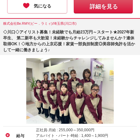
気になる
詳細を見る
株式会社Be.RMY(ビー．ラミィ)/埼玉県(川口市)
◇川口◇アイリスト募集！未経験でも月給23万円～スタート★2027年新
卒生、 第二新卒も大歓迎！未経験からチャレンジしてみませんか？連休
取得OK！◇地方からの上京応援！家賃一部負担制度◎美容師免許を活か
して一緒に働きましょう♪
正社員-月給 :
255,000
～
350,000
円
アルバイト・パート-時給 :
1,400
～
1,900
円
給与