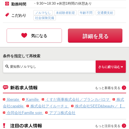
・9:30〜18:30 ※休憩1時間の休憩あり
勤務時間
ノルマなし
未経験者歓迎
年齢不問
交通費支給
こだわり
社会保険完備
気になる
詳細を見る
条件を指定して再検索
愛知県/ノルマなし
さらに絞り込む▼
もっと新着を見る
liberate
Kamille
くすだ商事株式会社／ブランカパロマ
株式
会社capable
株式会社アイルーチェ
株式会社SEED&beauty／【...
合同会社Famille soin
アブコ株式会社
もっと注目を見る