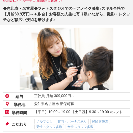
株式会社アイルーチェ/愛知県(名古屋市)
◆恵比寿・名古屋◆フォトスタジオでのヘアメイク募集♪スキル合格で
【月給30.9万円～＋歩合】お客様の人生に寄り添いながら、撮影・レタッ
チなど幅広い技術を磨けます♪
正社員-月給
309,000
円～
給与
愛知県名古屋市 新栄町駅
勤務地
【平日】10:00～19:00 【土日祝】9:30～19:00 ※シフト…
勤務時間
ノルマなし
賞与・ボーナスあり
経験者優遇
こだわり
男性スタッフ多数
女性スタッフ多数