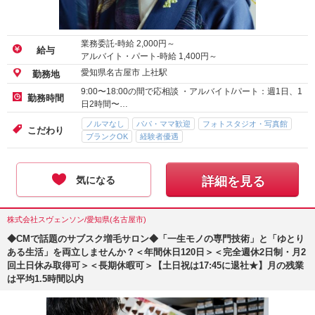
業務委託-時給
2,000
円～
給与
アルバイト・パート-時給
1,400
円～
愛知県名古屋市 上社駅
勤務地
9:00〜18:00の間で応相談 ・アルバイト/パート：週1日、1
勤務時間
日2時間〜…
ノルマなし
パパ・ママ歓迎
フォトスタジオ・写真館
こだわり
ブランクOK
経験者優遇
気になる
詳細を見る
株式会社スヴェンソン/愛知県(名古屋市)
◆CMで話題のサブスク増毛サロン◆「一生モノの専門技術」と「ゆとり
ある生活」を両立しませんか？＜年間休日120日＞＜完全週休2日制・月2
回土日休み取得可＞＜長期休暇可＞【土日祝は17:45に退社★】月の残業
は平均1.5時間以内