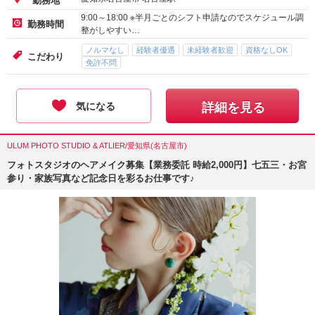
勤務地
9:00～18:00 ※半月ごとのシフト申請なのでスケジュール調
勤務時間
整がしやすい…
ノルマなし
経験者優遇
未経験者歓迎
資格なしOK
こだわり
免許不問
気になる
詳細を見る
ULUM PHOTO STUDIO & ATLIER/愛知県(名古屋市)
フォトスタジオのヘアメイク募集【業務委託 時給2,000円】七五三・お宮
参り・家族写真など記念日を彩るお仕事です♪