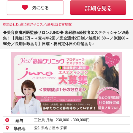
気になる
詳細を見る
株式会社Dr.高須英津子コスメ/愛知県(名古屋市)
◆美容皮膚科医監修サロンJUNO◆ 未経験&経験者エステティシャンW募
集！【月給23万～＋賞与年2回／完全週休2日制／始業10:30～／休憩60～
90分／長期休暇あり】日曜・祝日定休日の店舗あり♪
正社員-月給 :
230,000
～
300,000
円
給与
愛知県名古屋市 栄駅
勤務地