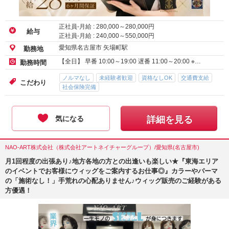
正社員-月給 :
280,000
～
280,000
円
給与
正社員-月給 :
240,000
～
550,000
円
愛知県名古屋市 矢場町駅
勤務地
【全日】 早番 10:00～19:00 遅番 11:00～20:00 ※…
勤務時間
ノルマなし
未経験者歓迎
資格なしOK
交通費支給
こだわり
社会保険完備
気になる
詳細を見る
NAO-ART株式会社（株式会社アートネイチャーグループ）/愛知県(名古屋市)
月1回程度の出張あり♪地方各地の方との出逢いも楽しい★『東海エリア
のイベントでお客様にウィッグをご案内するお仕事◎』カラーやパーマ
の「施術なし！」手荒れの心配ありません♪ウィッグ販売のご経験がある
方優遇！