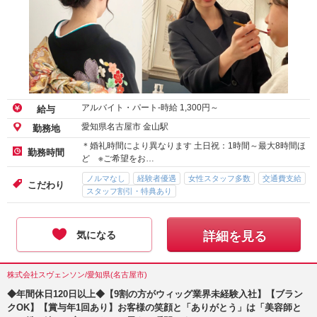
アルバイト・パート-時給
1,300
円～
給与
愛知県名古屋市 金山駅
勤務地
＊婚礼時間により異なります 土日祝：1時間～最大8時間ほ
勤務時間
ど ※ご希望をお…
ノルマなし
経験者優遇
女性スタッフ多数
交通費支給
こだわり
スタッフ割引・特典あり
気になる
詳細を見る
株式会社スヴェンソン/愛知県(名古屋市)
◆年間休日120日以上◆【9割の方がウィッグ業界未経験入社】【ブラン
クOK】【賞与年1回あり】お客様の笑顔と「ありがとう」は「美容師と