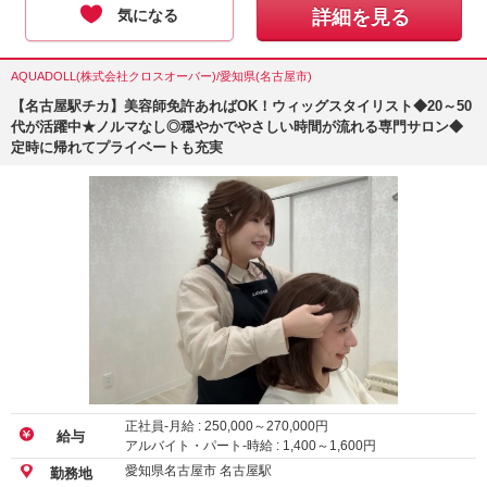
気になる
詳細を見る
AQUADOLL(株式会社クロスオーバー)/愛知県(名古屋市)
【名古屋駅チカ】美容師免許あればOK！ウィッグスタイリスト◆20～50
代が活躍中★ノルマなし◎穏やかでやさしい時間が流れる専門サロン◆
定時に帰れてプライベートも充実
正社員-月給 :
250,000
～
270,000
円
給与
アルバイト・パート-時給 :
1,400
～
1,600
円
愛知県名古屋市 名古屋駅
勤務地