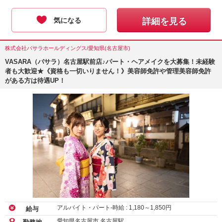
気になる
詳細を見る
株式会社バサラホールディングス/愛知県(名古屋市)
VASARA（バサラ）名古屋駅前店♪パート・ヘアメイクを大募集！未経験
者も大歓迎★《資格も一切いりません！》美容師免許や管理美容師免許
がある方は待遇UP！
アルバイト・パート-時給 :
1,180
～
1,850
円
給与
愛知県名古屋市 名古屋駅