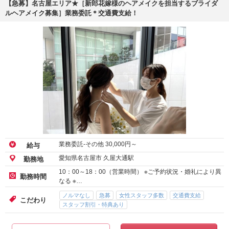
【急募】名古屋エリア★［新郎花嫁様のヘアメイクを担当するブライダ
ルヘアメイク募集］業務委託＊交通費支給！
業務委託-その他
30,000
円～
給与
愛知県名古屋市 久屋大通駅
勤務地
10：00～18：00（営業時間） ※ご予約状況・婚礼により異
勤務時間
なる ※…
ノルマなし
急募
女性スタッフ多数
交通費支給
こだわり
スタッフ割引・特典あり