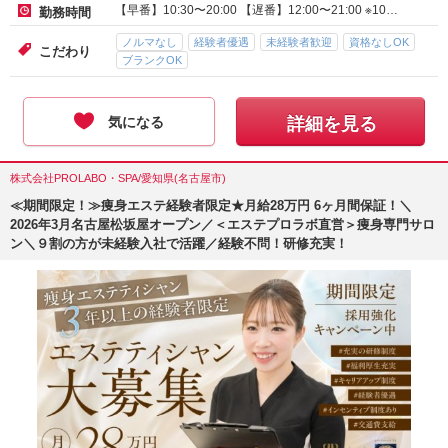
【早番】10:30〜20:00 【遅番】12:00〜21:00 ※10…
勤務時間
ノルマなし
経験者優遇
未経験者歓迎
資格なしOK
こだわり
ブランクOK
気になる
詳細を見る
株式会社PROLABO・SPA/愛知県(名古屋市)
≪期間限定！≫痩身エステ経験者限定★月給28万円 6ヶ月間保証！＼
2026年3月名古屋松坂屋オープン／＜エステプロラボ直営＞痩身専門サロ
ン＼９割の方が未経験入社で活躍／経験不問！研修充実！