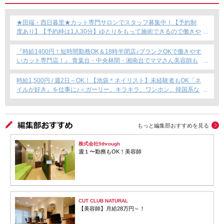
★田端・西日暮里★カット専門サロンでスタッフ募集中！【予約制
度あり】【予約枠は1人30分】ゆとりをもって施術できるので働きや
すい！これからカット専門店で働きたい方にもおすすめ◎
『時給1400円！短時間勤務OK＆18時半閉店♪ブランクOKで働きやす
いカット専門店！』 青葉台・中央林間・湘南台でママさん美容師も
安心のサロン募集！
時給1,500円 / 週2日～OK！【池袋＊ネイリスト】未経験者もOK「ネ
イルが好き」を仕事に♪＜ガーリー、キラキラ、ワンホン、韓国系な
ど幅広く提案できます！＞
もっと編集部おすすめを見る
株式会社5through
週１〜勤務もOK！美容師
CUT CLUB NATURAL
【美容師】月給28万円～！