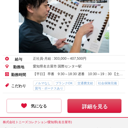
正社員-月給 :
303,000
～
407,500
円
給与
愛知県名古屋市 国際センター駅
勤務地
【平日】 早番 9:30～18:30 遅番 10:30～19：30 【土…
勤務時間
ノルマなし
ブランクOK
交通費支給
社会保険完備
こだわり
賞与・ボーナスあり
気になる
詳細を見る
株式会社トニーズコレクション/愛知県(名古屋市)