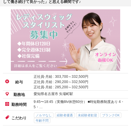
して働き続けて良かった」と思える瞬間です♪
正社員-月給 :
303,700
～
332,500
円
正社員-月給 :
290,200
～
332,500
円
給与
正社員-月給 :
285,200
～
332,500
円
愛知県名古屋市 矢場町駅
勤務地
9:45〜18:45（実働8h/休憩60分） ■時短勤務制度あり 4・
勤務時間
5・…
ノルマなし
経験者優遇
未経験者歓迎
ブランクOK
こだわり
年齢不問