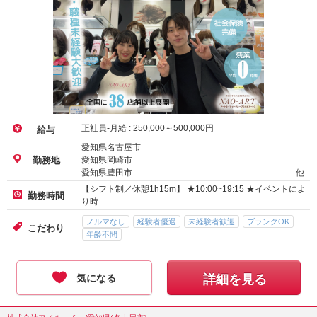
正社員-月給 :
250,000
～
500,000
円
給与
愛知県名古屋市
愛知県岡崎市
勤務地
愛知県豊田市
他
【シフト制／休憩1h15m】 ★10:00~19:15 ★イベントによ
勤務時間
り時…
ノルマなし
経験者優遇
未経験者歓迎
ブランクOK
こだわり
年齢不問
気になる
詳細を見る