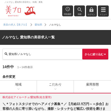
ノルマなし 愛知県の美容求人・転職・募集
閲覧履歴
検索
ログイン
メニュー
ノルマなし
美容の求人【美プロ】
愛知県
ノルマなし 愛知県の美容求人一覧
愛知県/ノルマなし
さらに絞り込む▼
14件中
1～14件表示
条件変更
地域
こだわり
雇用形態
株式会社アイルーチェ/愛知県(名古屋市)
＼＊フォトスタジオでのヘアメイク募集＊／【月給22.9万円～＋歩合】お
客様の人生に寄り添いながら、撮影・レタッチなど幅広い技術を磨けま