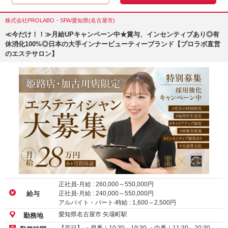
株式会社PROLABO・SPA/愛知県(名古屋市)
≪今だけ！！≫月給UPキャンペーン中★賞与、インセンティブあり◎有
休消化100%◎日本の大手インナービューティーブランド【プロラボ直営
のエステサロン】
正社員-月給 :
260,000
～
550,000
円
正社員-月給 :
240,000
～
550,000
円
給与
アルバイト・パート-時給 :
1,600
～
2,500
円
愛知県名古屋市 矢場町駅
勤務地