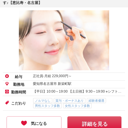
す♪【恵比寿・名古屋】
正社員-月給
229,000
円～
給与
愛知県名古屋市 新栄町駅
勤務地
【平日】10:00～19:00 【土日祝】9:30～19:00 ※シフト…
勤務時間
ノルマなし
賞与・ボーナスあり
経験者優遇
こだわり
男性スタッフ多数
女性スタッフ多数
気になる
詳細を見る