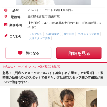
アルバイト・パート-時給
1,800
円～
給与
愛知県名古屋市 新栄町駅
勤務地
【土日祝】9:30～19:00 基本土日の出勤、1日5.5時間～ ※
勤務時間
平日に…
ノルマなし
経験者優遇
服装自由
男性スタッフ多数
こだわり
女性スタッフ多数
気になる
詳細を見る
株式会社トニーズコレクション/愛知県(名古屋市)
急募！［列席ヘアメイク☆アルバイト募集］名古屋エリア★週1日～！数
時間の勤務もOK◎スポットで働きたい方歓迎◎スタッフ間の雰囲気が良
いので働きやすい♪